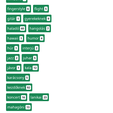
fingerstyle
flight
6
5
gitár
gyerekeknek
1
9
haladó
hangolás
60
7
hawaii
humor
1
4
húr
interjú
1
2
jazz
juhar
2
5
jávor
kala
1
12
karácsony
5
kezdőknek
92
koncert
lanikai
16
23
mahagóni
13