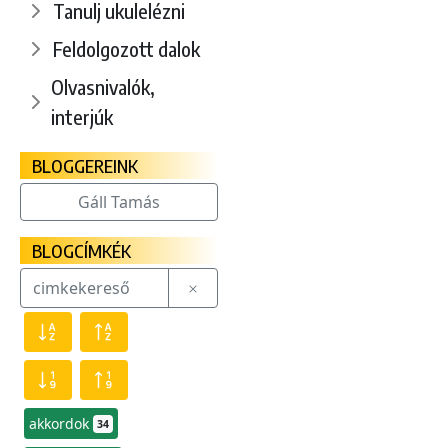
Tanulj ukulelézni
Feldolgozott dalok
Olvasnivalók,
interjúk
BLOGGEREINK
Gáll Tamás
BLOGCÍMKÉK
akkordok
34