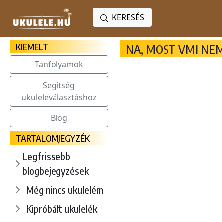
KERESÉS
KIEMELT
NA, MOST VMI NE
Tanfolyamok
Segítség
ukuleleválasztáshoz
Blog
TARTALOMJEGYZÉK
Legfrissebb
blogbejegyzések
Még nincs ukulelém
Kipróbált ukulelék