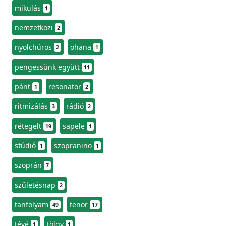
mikulás
1
nemzetközi
2
nyolchúros
ohana
2
1
pengessünk együtt
11
pánt
resonator
1
2
ritmizálás
rádió
3
2
rétegelt
sapele
19
1
stúdió
szopranino
1
1
szoprán
7
születésnap
2
tanfolyam
tenor
49
17
tévé
tölgy
1
1