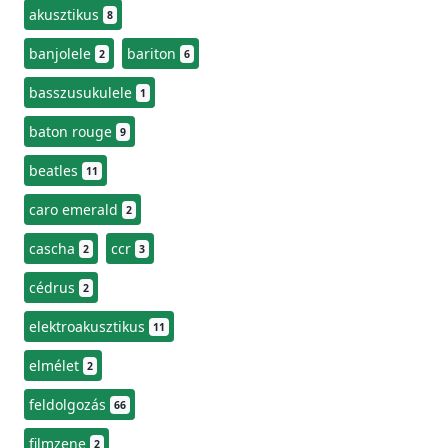
akusztikus
8
banjolele
bariton
2
6
basszusukulele
1
baton rouge
9
beatles
11
caro emerald
2
cascha
ccr
2
3
cédrus
2
elektroakusztikus
11
elmélet
2
feldolgozás
66
filmzene
2