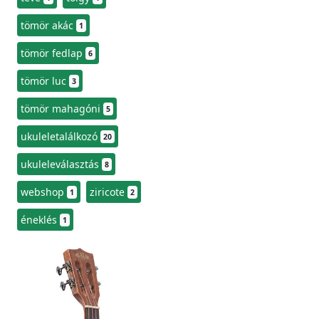
tömör akác
1
tömör fedlap
6
tömör luc
3
tömör mahagóni
5
ukuleletalálkozó
20
ukuleleválasztás
8
webshop
ziricote
1
2
éneklés
1