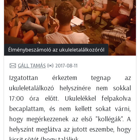
Élménybeszámoló az ukuleletalálkozóról
GÁLL TAMÁS
2017-08-11
Izgatottan érkeztem tegnap az
ukuleletalálkozó helyszínére nem sokkal
17:00 óra előtt. Ukulelékkel felpakolva
becaplattam, és nem kellett sokat várni,
hogy megérkezzenek az első "kollégák". A
helyszínt meglátva az jutott eszembe, hogy
kicsit sötét (hogy találjuk...