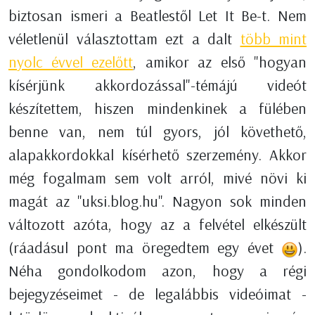
biztosan ismeri a Beatlestől Let It Be-t. Nem
véletlenül választottam ezt a dalt
több mint
nyolc évvel ezelőtt
, amikor az első "hogyan
kísérjünk akkordozással"-témájú videót
készítettem, hiszen mindenkinek a fülében
benne van, nem túl gyors, jól követhető,
alapakkordokkal kísérhető szerzemény. Akkor
még fogalmam sem volt arról, mivé növi ki
magát az "uksi.blog.hu". Nagyon sok minden
változott azóta, hogy az a felvétel elkészült
(ráadásul pont ma öregedtem egy évet
).
Néha gondolkodom azon, hogy a régi
bejegyzéseimet - de legalábbis videóimat -