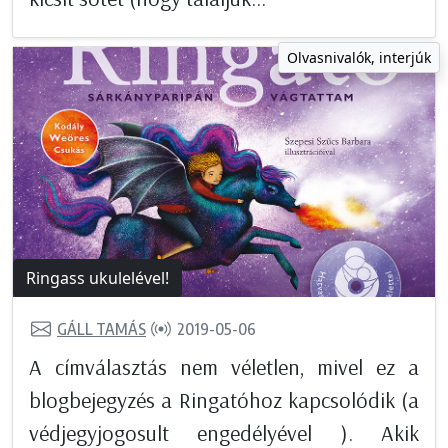
Olvasnivalók, interjúk
Ringass ukulelével!
GÁLL TAMÁS
2019-05-06
A címválasztás nem véletlen, mivel ez a
blogbejegyzés a Ringatóhoz kapcsolódik (a
védjegyjogosult engedélyével ). Akik