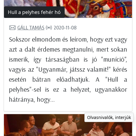
Hull a pelyhes fehér hó
GÁLL TAMÁS
2020-11-08
Sokszor elmondom és leírom, hogy ezt vagy
azt a dalt érdemes megtanulni, mert sokan
ismerik, így társaságban is jó "muníció",
vagyis az "Ugyanmár, játssz valamit!" kérés
esetén bátran előadhatjuk. A "Hull a
pelyhes"-sel is ez a helyzet, ugyanakkor
hátránya, hogy...
Olvasnivalók, interjúk