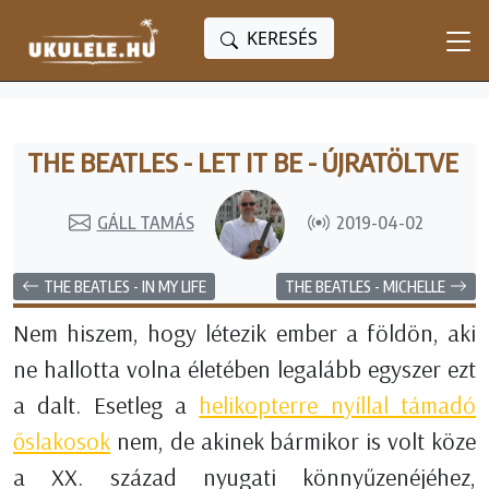
KERESÉS
THE BEATLES - LET IT BE - ÚJRATÖLTVE
GÁLL TAMÁS
2019-04-02
THE BEATLES - IN MY LIFE
THE BEATLES - MICHELLE
Nem hiszem, hogy létezik ember a földön, aki
ne hallotta volna életében legalább egyszer ezt
a dalt. Esetleg a
helikopterre nyíllal támadó
őslakosok
nem, de akinek bármikor is volt köze
a XX. század nyugati könnyűzenéjéhez,