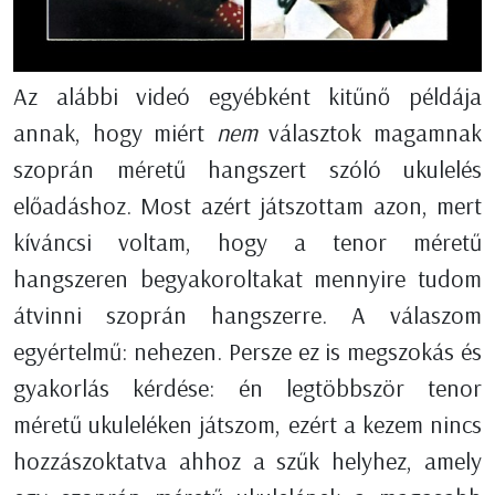
Az alábbi videó egyébként kitűnő példája
annak, hogy miért
nem
választok magamnak
szoprán méretű hangszert szóló ukulelés
előadáshoz. Most azért játszottam azon, mert
kíváncsi voltam, hogy a tenor méretű
hangszeren begyakoroltakat mennyire tudom
átvinni szoprán hangszerre. A válaszom
egyértelmű: nehezen. Persze ez is megszokás és
gyakorlás kérdése: én legtöbbször tenor
méretű ukuleléken játszom, ezért a kezem nincs
hozzászoktatva ahhoz a szűk helyhez, amely