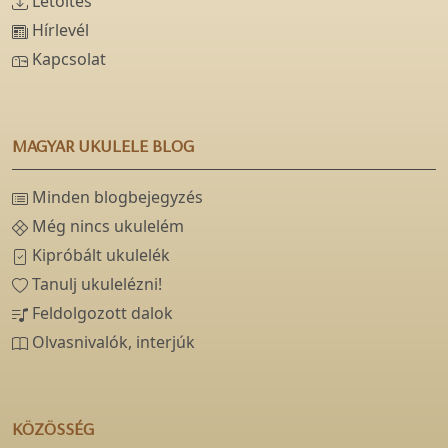
Letöltés
Hírlevél
Kapcsolat
MAGYAR UKULELE BLOG
Minden blogbejegyzés
Még nincs ukulelém
Kipróbált ukulelék
Tanulj ukulelézni!
Feldolgozott dalok
Olvasnivalók, interjúk
KÖZÖSSÉG