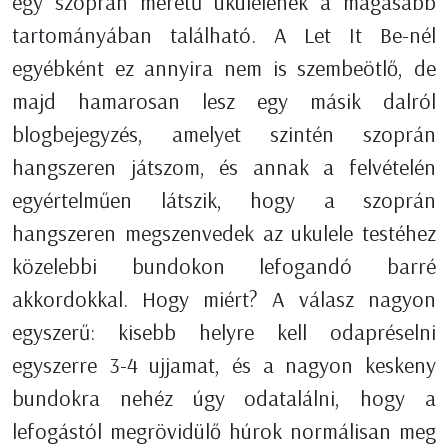
egy szoprán méretű ukulelének a magasabb
tartományában található. A Let It Be-nél
egyébként ez annyira nem is szembeötlő, de
majd hamarosan lesz egy másik dalról
blogbejegyzés, amelyet szintén szoprán
hangszeren játszom, és annak a felvételén
egyértelműen látszik, hogy a szoprán
hangszeren megszenvedek az ukulele testéhez
közelebbi bundokon lefogandó barré
akkordokkal. Hogy miért? A válasz nagyon
egyszerű: kisebb helyre kell odapréselni
egyszerre 3-4 ujjamat, és a nagyon keskeny
bundokra nehéz úgy odatalálni, hogy a
lefogástól megrövidülő húrok normálisan meg