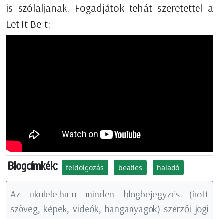
is szólaljanak. Fogadjátok tehát szeretettel a
Let It Be-t:
Blogcímkék:
feldolgozás
beatles
haladó
Az ukulele.hu-n minden blogbejegyzés (írott
szöveg, képek, videók, hanganyagok) szerzői jogi