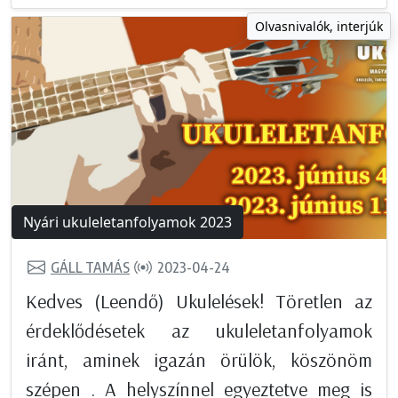
Olvasnivalók, interjúk
Nyári ukuleletanfolyamok 2023
GÁLL TAMÁS
2023-04-24
Kedves (Leendő) Ukulelések! Töretlen az
érdeklődésetek az ukuleletanfolyamok
iránt, aminek igazán örülök, köszönöm
szépen . A helyszínnel egyeztetve meg is