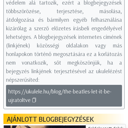
védelem alá tartozik, ezért a blogbejegyzések
többszörözése, terjesztése, másolása,
átdolgozása és bármilyen egyéb felhasználása
kizárólag a szerző előzetes írásbeli engedélyével
lehetséges. A blogbejegyzések internetes címének
(linkjének) közösségi oldalakon vagy más
honlapokon történő megosztására ez a korlátozás
nem vonatkozik, sőt megköszönjük, ha a
bejegyzés linkjének terjesztésével az ukulelézést
népszerűsíted:
https://ukulele.hu/blog/the-beatles-let-it-be-
ujratoltve
AJÁNLOTT BLOGBEJEGYZÉSEK