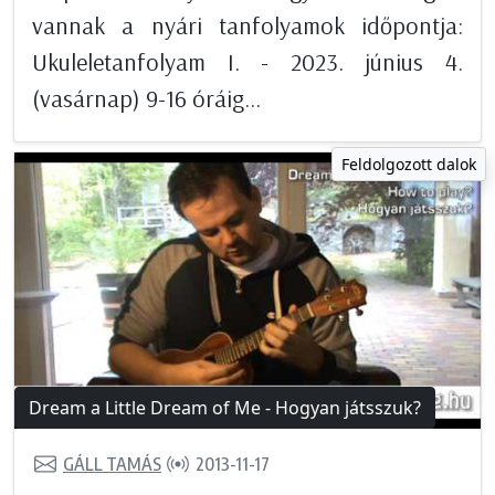
vannak a nyári tanfolyamok időpontja:
Ukuleletanfolyam I. - 2023. június 4.
(vasárnap) 9-16 óráig...
Feldolgozott dalok
Dream a Little Dream of Me - Hogyan játsszuk?
GÁLL TAMÁS
2013-11-17