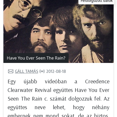
Feldolgozott dalok
Have You Ever Seen The Rain?
GÁLL TAMÁS
2012-08-18
Egy újabb videóban a Creedence
Clearwater Revival együttes Have You Ever
Seen The Rain c. számát dolgozzuk fel. Az
együttes neve lehet, hogy néhány
embernek nem mond sokat, de az biztos,