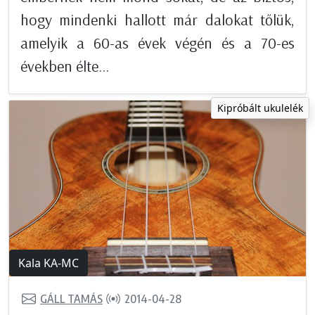
hogy mindenki hallott már dalokat tőlük,
amelyik a 60-as évek végén és a 70-es
években élte...
Kipróbált ukulelék
Kala KA-MC
GÁLL TAMÁS
2014-04-28