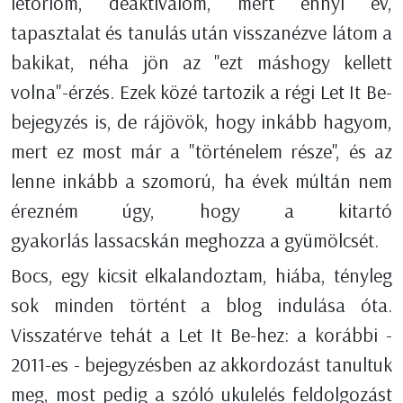
letörlöm, deaktiválom, mert ennyi év,
tapasztalat és tanulás után visszanézve látom a
bakikat, néha jön az "ezt máshogy kellett
volna"-érzés. Ezek közé tartozik a régi Let It Be-
bejegyzés is, de rájövök, hogy inkább hagyom,
mert ez most már a "történelem része", és az
lenne inkább a szomorú, ha évek múltán nem
érezném úgy, hogy a kitartó
gyakorlás lassacskán meghozza a gyümölcsét.
Bocs, egy kicsit elkalandoztam, hiába, tényleg
sok minden történt a blog indulása óta.
Visszatérve tehát a Let It Be-hez: a korábbi -
2011-es - bejegyzésben az akkordozást tanultuk
meg, most pedig a szóló ukulelés feldolgozást