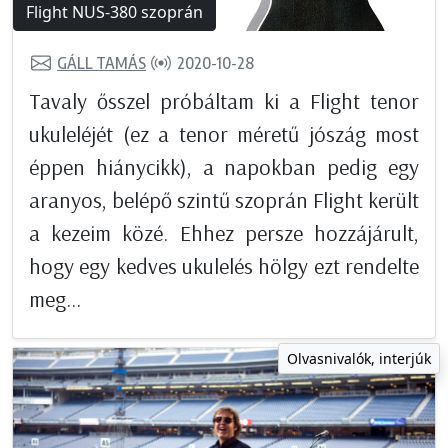
Flight NUS-380 szoprán
GÁLL TAMÁS
2020-10-28
Tavaly ősszel próbáltam ki a Flight tenor
ukuleléjét (ez a tenor méretű jószág most
éppen hiánycikk), a napokban pedig egy
aranyos, belépő szintű szoprán Flight került
a kezeim közé. Ehhez persze hozzájárult,
hogy egy kedves ukulelés hölgy ezt rendelte
meg...
Olvasnivalók, interjúk