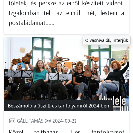
tőletek, és persze az erről készített videót.
Izgalomban telt az elmúlt hét, lestem a
postaládámat......
Olvasnivalók, interjúk
Beszámoló a őszi II-es tanfolyamról 2024-ben
GÁLL TAMÁS
2024-09-22
Közel teltházas II-es tanfolyamot