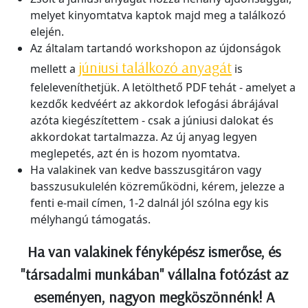
melyet kinyomtatva kaptok majd meg a találkozó
elején.
Az általam tartandó workshopon az újdonságok
júniusi találkozó anyagát
mellett a
is
feleleveníthetjük. A letölthető PDF tehát - amelyet a
kezdők kedvéért az akkordok lefogási ábrájával
azóta kiegészítettem - csak a júniusi dalokat és
akkordokat tartalmazza. Az új anyag legyen
meglepetés, azt én is hozom nyomtatva.
Ha valakinek van kedve basszusgitáron vagy
basszusukulelén közreműködni, kérem, jelezze a
fenti e-mail címen, 1-2 dalnál jól szólna egy kis
mélyhangú támogatás.
Ha van valakinek fényképész ismerőse, és
"társadalmi munkában" vállalna fotózást az
eseményen, nagyon megköszönnénk! A