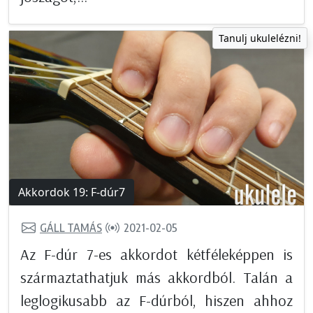
Tanulj ukulelézni!
Akkordok 19: F-dúr7
GÁLL TAMÁS
2021-02-05
Az F-dúr 7-es akkordot kétféleképpen is
származtathatjuk más akkordból. Talán a
leglogikusabb az F-dúrból, hiszen ahhoz