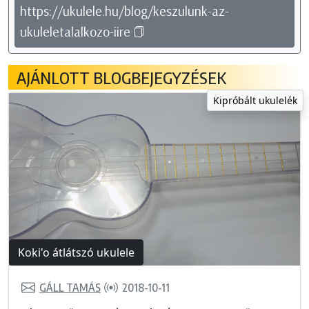
https://ukulele.hu/blog/keszulunk-az-
ukuleletalalkozo-iire
AJÁNLOTT BLOGBEJEGYZÉSEK
Kipróbált ukulelék
Koki'o átlátszó ukulele
GÁLL TAMÁS
2018-10-11