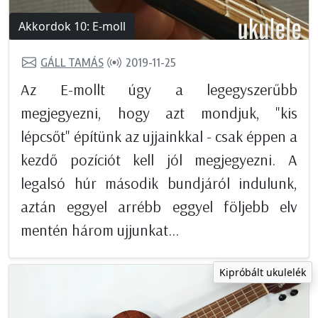
Akkordok 10: E-moll
GÁLL TAMÁS
2019-11-25
Az E-mollt úgy a legegyszerűbb
megjegyezni, hogy azt mondjuk, "kis
lépcsőt" építünk az ujjainkkal - csak éppen a
kezdő pozíciót kell jól megjegyezni. A
legalsó húr második bundjáról indulunk,
aztán eggyel arrébb eggyel följebb elv
mentén három ujjunkat...
Kipróbált ukulelék