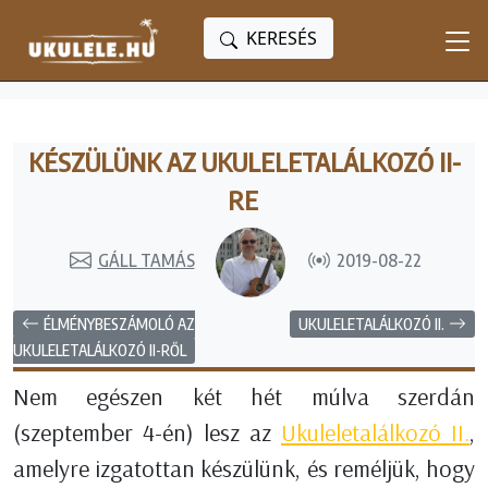
KERESÉS
KÉSZÜLÜNK AZ UKULELETALÁLKOZÓ II-
RE
GÁLL TAMÁS
2019-08-22
ÉLMÉNYBESZÁMOLÓ AZ
UKULELETALÁLKOZÓ II.
UKULELETALÁLKOZÓ II-RŐL
Nem egészen két hét múlva szerdán
(szeptember 4-én) lesz az
Ukuleletalálkozó II.
,
amelyre izgatottan készülünk, és reméljük, hogy