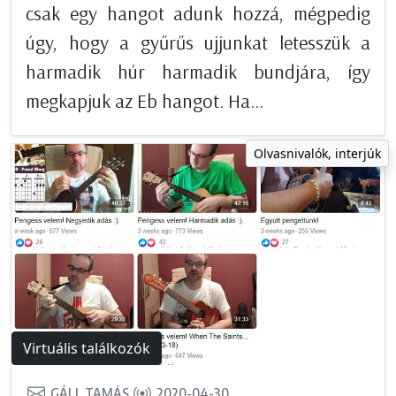
csak egy hangot adunk hozzá, mégpedig
úgy, hogy a gyűrűs ujjunkat letesszük a
harmadik húr harmadik bundjára, így
megkapjuk az Eb hangot. Ha...
Olvasnivalók, interjúk
Virtuális találkozók
GÁLL TAMÁS
2020-04-30