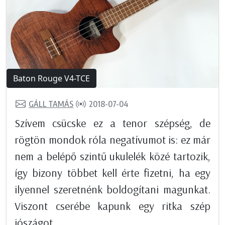
Baton Rouge V4-TCE
GÁLL TAMÁS
2018-07-04
Szívem csücske ez a tenor szépség, de
rögtön mondok róla negatívumot is: ez már
nem a belépő szintű ukulelék közé tartozik,
így bizony többet kell érte fizetni, ha egy
ilyennel szeretnénk boldogítani magunkat.
Viszont cserébe kapunk egy ritka szép
jószágot,...