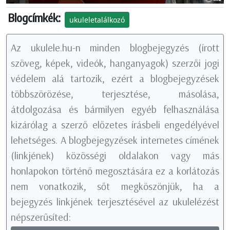
Blogcímkék:
ukuleletalálkozó
Az ukulele.hu-n minden blogbejegyzés (írott
szöveg, képek, videók, hanganyagok) szerzői jogi
védelem alá tartozik, ezért a blogbejegyzések
többszörözése, terjesztése, másolása,
átdolgozása és bármilyen egyéb felhasználása
kizárólag a szerző előzetes írásbeli engedélyével
lehetséges. A blogbejegyzések internetes címének
(linkjének) közösségi oldalakon vagy más
honlapokon történő megosztására ez a korlátozás
nem vonatkozik, sőt megköszönjük, ha a
bejegyzés linkjének terjesztésével az ukulelézést
népszerűsíted: