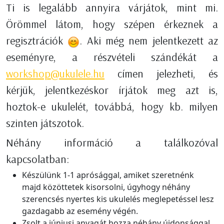
Ti is legalább annyira várjátok, mint mi.
Örömmel látom, hogy szépen érkeznek a
regisztrációk
. Aki még nem jelentkezett az
eseményre, a részvételi szándékát a
workshop@ukulele.hu
címen jelezheti, és
kérjük, jelentkezéskor írjátok meg azt is,
hoztok-e ukulelét, továbbá, hogy kb. milyen
szinten játszotok.
Néhány információ a találkozóval
kapcsolatban:
Készülünk 1-1 aprósággal, amiket szeretnénk
majd közöttetek kisorsolni, úgyhogy néhány
szerencsés nyertes kis ukulelés meglepetéssel lesz
gazdagabb az esemény végén.
Zsolt a júniusi anyagát hozza néhány újdonsággal,