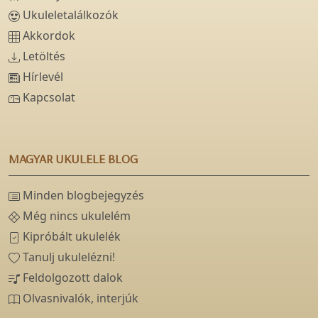
Ukuleletalálkozók
Akkordok
Letöltés
Hírlevél
Kapcsolat
MAGYAR UKULELE BLOG
Minden blogbejegyzés
Még nincs ukulelém
Kipróbált ukulelék
Tanulj ukulelézni!
Feldolgozott dalok
Olvasnivalók, interjúk