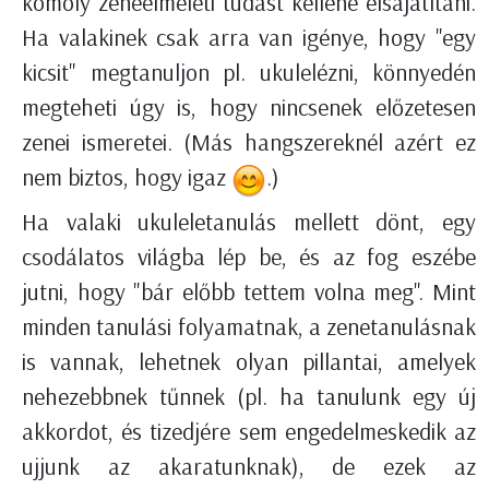
komoly zeneelméleti tudást kellene elsajátítani.
Ha valakinek csak arra van igénye, hogy "egy
kicsit" megtanuljon pl. ukulelézni, könnyedén
megteheti úgy is, hogy nincsenek előzetesen
zenei ismeretei. (Más hangszereknél azért ez
nem biztos, hogy igaz
.)
Ha valaki ukuleletanulás mellett dönt, egy
csodálatos világba lép be, és az fog eszébe
jutni, hogy "bár előbb tettem volna meg". Mint
minden tanulási folyamatnak, a zenetanulásnak
is vannak, lehetnek olyan pillantai, amelyek
nehezebbnek tűnnek (pl. ha tanulunk egy új
akkordot, és tizedjére sem engedelmeskedik az
ujjunk az akaratunknak), de ezek az