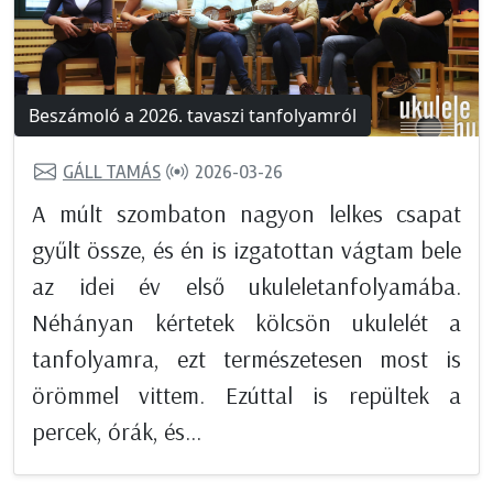
Beszámoló a 2026. tavaszi tanfolyamról
GÁLL TAMÁS
2026-03-26
A múlt szombaton nagyon lelkes csapat
gyűlt össze, és én is izgatottan vágtam bele
az idei év első ukuleletanfolyamába.
Néhányan kértetek kölcsön ukulelét a
tanfolyamra, ezt természetesen most is
örömmel vittem. Ezúttal is repültek a
percek, órák, és...