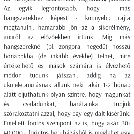
Az egyik legfontosabb, hogy - más
hangszerekhez képest - könnyebb rajta
megtanulni, hamarabb jön az a sikerélmény,
amiről az előzőekben írtunk. Míg más
hangszereknél (pl. zongora, hegedű) hosszú
hónapokba (de inkább évekbe) telhet, mire
értékelhető és mások számára is élvezhető
módon tudunk játszani, addig ha az
ukuleletanulásnak állunk neki, akár 1-2 hónap
alatt eljuthatunk olyan szintre, hogy magunkat
és családunkat, barátainkat tudjuk
szórakoztatni azzal, hogy egy-egy dalt kísérünk.
Emellett fontos szempont az is, hogy akár 30-
40.000,- forintos beruházásból is meglehet egy