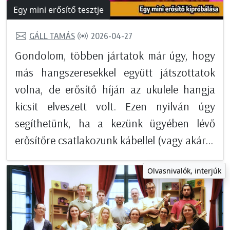
Egy mini erősítő tesztje
GÁLL TAMÁS
2026-04-27
Gondolom, többen jártatok már úgy, hogy
más hangszeresekkel együtt játszottatok
volna, de erősítő híján az ukulele hangja
kicsit elveszett volt. Ezen nyilván úgy
segíthetünk, ha a kezünk ügyében lévő
erősítőre csatlakozunk kábellel (vagy akár...
Olvasnivalók, interjúk