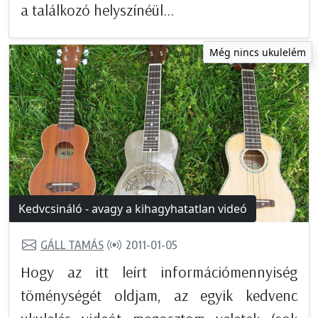
a találkozó helyszínéül...
Még nincs ukulelém
Kedvcsináló - avagy a kihagyhatatlan videó
GÁLL TAMÁS
2011-01-05
Hogy az itt leírt információmennyiség
töménységét oldjam, az egyik kedvenc