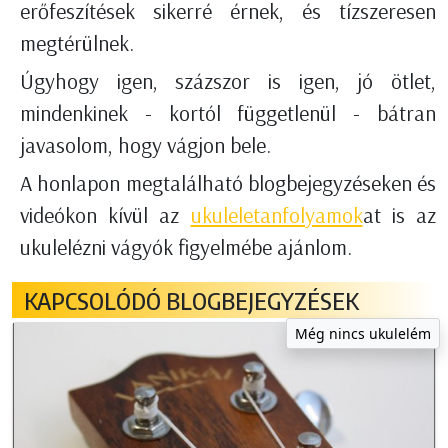
erőfeszítések sikerré érnek, és tízszeresen
megtérülnek.
Úgyhogy igen, százszor is igen, jó ötlet,
mindenkinek - kortól függetlenül - bátran
javasolom, hogy vágjon bele.
A honlapon megtalálható blogbejegyzéseken és
videókon kívül az
ukuleletanfolyamok
at is az
ukulelézni vágyók figyelmébe ajánlom.
KAPCSOLÓDÓ BLOGBEJEGYZÉSEK
Még nincs ukulelém