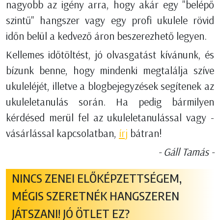
nagyobb az igény arra, hogy akár egy "belépő
szintű" hangszer vagy egy profi ukulele rövid
időn belül a kedvező áron beszerezhető legyen.
Kellemes időtöltést, jó olvasgatást kívánunk, és
bízunk benne, hogy mindenki megtalálja szíve
ukuleléjét, illetve a blogbejegyzések segítenek az
ukuleletanulás során. Ha pedig bármilyen
kérdésed merül fel az ukuleletanulással vagy -
vásárlással kapcsolatban,
írj
bátran!
- Gáll Tamás -
NINCS ZENEI ELŐKÉPZETTSÉGEM,
MÉGIS SZERETNÉK HANGSZEREN
JÁTSZANI! JÓ ÖTLET EZ?