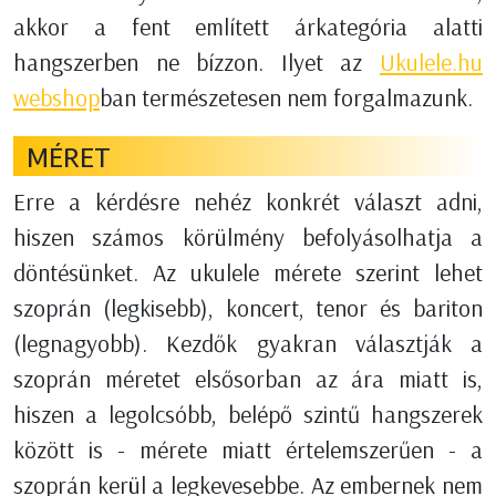
akkor a fent említett árkategória alatti
hangszerben ne bízzon. Ilyet az
Ukulele.hu
webshop
ban természetesen nem forgalmazunk.
MÉRET
Erre a kérdésre nehéz konkrét választ adni,
hiszen számos körülmény befolyásolhatja a
döntésünket. Az ukulele mérete szerint lehet
szoprán (legkisebb), koncert, tenor és bariton
(legnagyobb). Kezdők gyakran választják a
szoprán méretet elsősorban az ára miatt is,
hiszen a legolcsóbb, belépő szintű hangszerek
között is - mérete miatt értelemszerűen - a
szoprán kerül a legkevesebbe. Az embernek nem