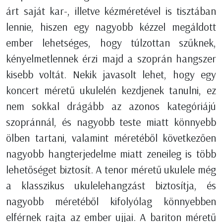
árt saját kar-, illetve kézméretével is tisztában
lennie, hiszen egy nagyobb kézzel megáldott
ember lehetséges, hogy túlzottan szűknek,
kényelmetlennek érzi majd a szoprán hangszer
kisebb voltát. Nekik javasolt lehet, hogy egy
koncert méretű ukulelén kezdjenek tanulni, ez
nem sokkal drágább az azonos kategóriájú
szopránnál, és nagyobb teste miatt könnyebb
ölben tartani, valamint méretéből következően
nagyobb hangterjedelme miatt zeneileg is több
lehetőséget biztosít. A tenor méretű ukulele még
a klasszikus ukulelehangzást biztosítja, és
nagyobb méretéből kifolyólag könnyebben
elférnek rajta az ember ujjai. A bariton méretű