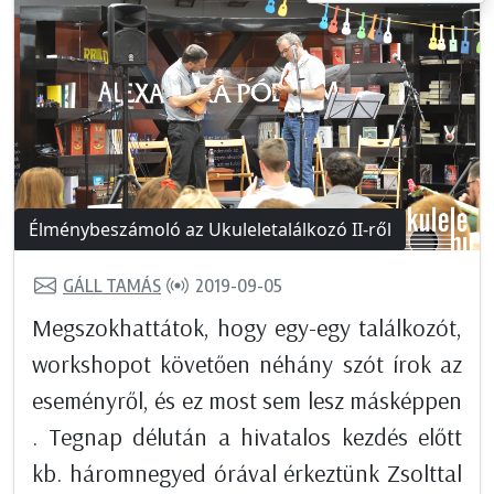
Élménybeszámoló az Ukuleletalálkozó II-ről
GÁLL TAMÁS
2019-09-05
Megszokhattátok, hogy egy-egy találkozót,
workshopot követően néhány szót írok az
eseményről, és ez most sem lesz másképpen
. Tegnap délután a hivatalos kezdés előtt
kb. háromnegyed órával érkeztünk Zsolttal