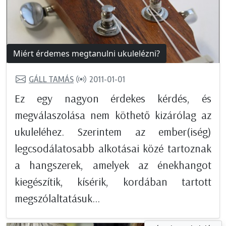
Miért érdemes megtanulni ukulelézni?
GÁLL TAMÁS
2011-01-01
Ez egy nagyon érdekes kérdés, és
megválaszolása nem köthető kizárólag az
ukuleléhez. Szerintem az ember(iség)
legcsodálatosabb alkotásai közé tartoznak
a hangszerek, amelyek az énekhangot
kiegészítik, kísérik, kordában tartott
megszólaltatásuk...