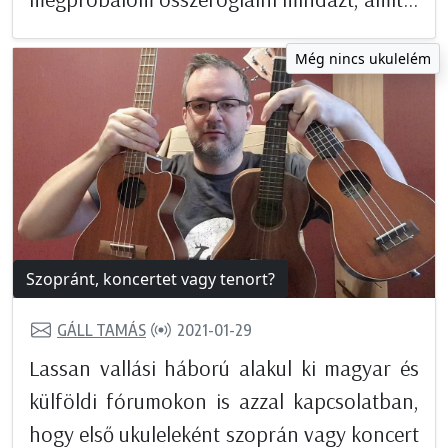
Még nincs ukulelém
Szopránt, koncertet vagy tenort?
GÁLL TAMÁS
2021-01-29
Lassan vallási háború alakul ki magyar és
külföldi fórumokon is azzal kapcsolatban,
hogy első ukuleleként szoprán vagy koncert