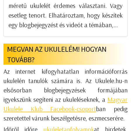
méretű ukulelét érdemes választani. Vagy
esetleg tenort. Elhatároztam, hogy készítek
egy blogbejegyzést és videót a témában,...
MEGVAN AZ UKULELÉM! HOGYAN
TOVÁBB?
Az internet kifogyhatatlan információforrás
ukulelén tanulók számára is. Az Ukulele.hu-n
elsősorban blogbejegyzések formájában
igyekszünk segíteni az ukuleléseknek, a
Magyar
Ukulele Klub Facebook-csoport
ban pedig
szeretettel várunk beszélgetésre, eszmecserére.
Időről időre
ukuleletanfolyamok
at hirdetek,