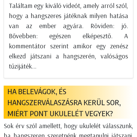
Találtam egy kiváló videót, amely arról szól,
hogy a hangszeres játéknak milyen hatása
van az ember agyára. Röviden: jó.
Bővebben: egészen elképesztő. A
kommentátor szerint amikor egy zenész
elkezd játszani a hangszerén, valóságos
tűzijáték...
HA BELEVÁGOK, ÉS
HANGSZERVÁLASZÁSRA KERÜL SOR,
MIÉRT PONT UKULELÉT VEGYEK?
Sok érv szól amellett, hogy ukulelét válasszunk,
ha hangszeren szeretnénk megtanulni játszani.