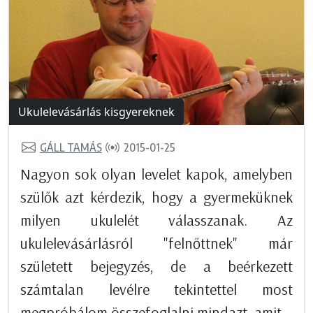
Ukulelevásárlás kisgyereknek
GÁLL TAMÁS
2015-01-25
Nagyon sok olyan levelet kapok, amelyben
szülők azt kérdezik, hogy a gyermeküknek
milyen ukulelét válasszanak. Az
ukulelevásárlásról "felnőttnek" már
született bejegyzés, de a beérkezett
számtalan levélre tekintettel most
megpróbálom összefoglalni mindazt, amit...