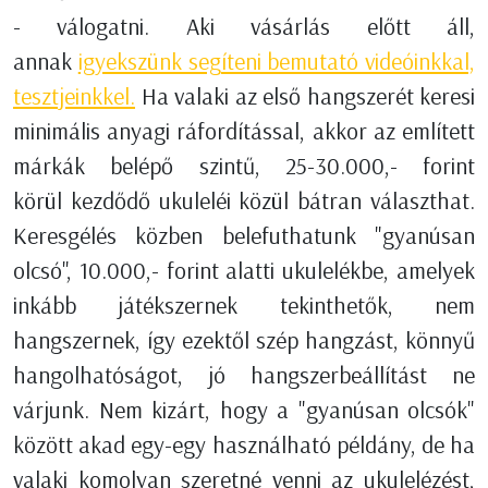
- válogatni. Aki vásárlás előtt áll,
annak
igyekszünk segíteni bemutató videóinkkal,
tesztjeinkkel.
Ha valaki az első hangszerét keresi
minimális anyagi ráfordítással, akkor az említett
márkák belépő szintű, 25-30.000,- forint
körül kezdődő ukuleléi közül bátran választhat.
Keresgélés közben belefuthatunk "gyanúsan
olcsó", 10.000,- forint alatti ukulelékbe, amelyek
inkább játékszernek tekinthetők, nem
hangszernek, így ezektől szép hangzást, könnyű
hangolhatóságot, jó hangszerbeállítást ne
várjunk. Nem kizárt, hogy a "gyanúsan olcsók"
között akad egy-egy használható példány, de ha
valaki komolyan szeretné venni az ukulelézést,