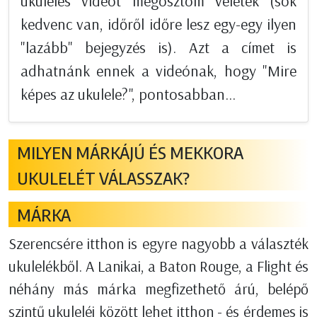
ukulelés videót megosztom veletek (sok
kedvenc van, időről időre lesz egy-egy ilyen
"lazább" bejegyzés is). Azt a címet is
adhatnánk ennek a videónak, hogy "Mire
képes az ukulele?", pontosabban...
MILYEN MÁRKÁJÚ ÉS MEKKORA
UKULELÉT VÁLASSZAK?
MÁRKA
Szerencsére itthon is egyre nagyobb a választék
ukulelékből. A Lanikai, a Baton Rouge, a Flight és
néhány más márka megfizethető árú, belépő
szintű ukuleléi között lehet itthon - és érdemes is