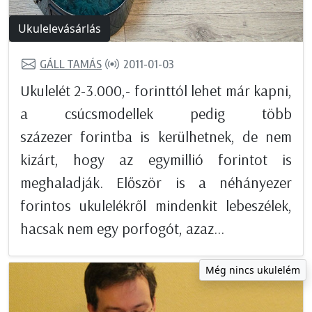
Ukulelevásárlás
GÁLL TAMÁS
2011-01-03
Ukulelét 2-3.000,- forinttól lehet már kapni,
a csúcsmodellek pedig több
százezer forintba is kerülhetnek, de nem
kizárt, hogy az egymillió forintot is
meghaladják. Először is a néhányezer
forintos ukulelékről mindenkit lebeszélek,
hacsak nem egy porfogót, azaz...
Még nincs ukulelém