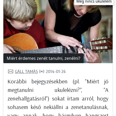
Még nincs ukulelém
Miért érdemes zenét tanulni, zenélni?
GÁLL TAMÁS
2014-01-26
Korábbi bejegyzésekben (pl. "Miért jó
megtanulni ukulelézni?", "A
zenehallgatásról") sokat írtam arról, hogy
sohasem késő nekiállni a zenetanulásnak,
vagy annak, hogy bármilyen hangszert