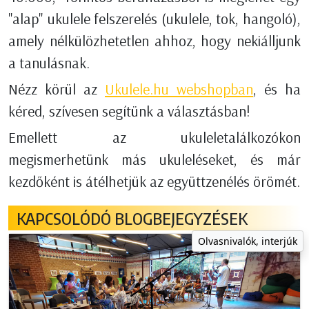
"alap" ukulele felszerelés (ukulele, tok, hangoló),
amely nélkülözhetetlen ahhoz, hogy nekiálljunk
a tanulásnak.
Nézz körül az
Ukulele.hu webshopban
, és ha
kéred, szívesen segítünk a választásban!
Emellett az ukuleletalálkozókon
megismerhetünk más ukuleléseket, és már
kezdőként is átélhetjük az együttzenélés örömét.
KAPCSOLÓDÓ BLOGBEJEGYZÉSEK
Olvasnivalók, interjúk