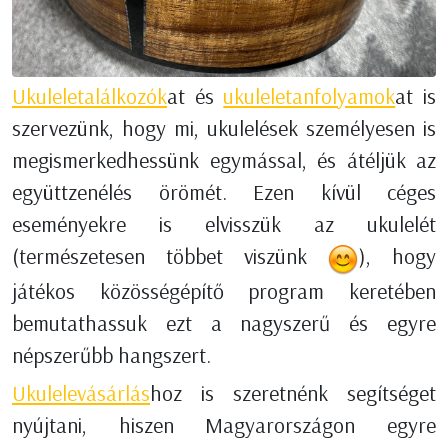
Ukuleletalálkozók
at és
ukuleletanfolyamok
at is
szervezünk, hogy mi, ukulelések személyesen is
megismerkedhessünk egymással, és átéljük az
együttzenélés örömét. Ezen kívül céges
eseményekre is elvisszük az ukulelét
(természetesen többet viszünk
), hogy
játékos közösségépítő program keretében
bemutathassuk ezt a nagyszerű és egyre
népszerűbb hangszert.
Ukulelevásárlás
hoz is szeretnénk segítséget
nyújtani, hiszen Magyarországon egyre