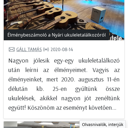
Élménybeszámoló a Nyári ukuleletalálkozóról
GÁLL TAMÁS
2020-08-14
Nagyon jólesik egy-egy ukuleletalálkozó
után leírni az élményeimet. Vagyis az
élményeinket, mert 2020. augusztus 11-én
délután kb. 25-en gyűltünk össze
ukulelések, akikkel nagyon jót zenéltünk
együtt! Köszönöm az eseményt követően...
Olvasnivalók, interjúk