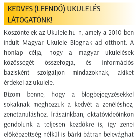
KEDVES (LEENDŐ) UKULELÉS
LÁTOGATÓNK!
Köszöntelek az Ukulele.hu-n, amely a 2010-ben
indult Magyar Ukulele Blognak ad otthont. A
honlap célja, hogy a magyar ukulelések
közösségét összefogja, és információs
bázisként szolgáljon mindazoknak, akiket
érdekel az ukulele.
Bízom benne, hogy a blogbejegyzésekkel
sokaknak meghozzuk a kedvét a zenéléshez,
zenetanuláshoz. Írásainkban, oktatóvideóinkon
gondolunk a teljesen kezdőkre is, így zenei
előképzettség nélkül is bárki bátran belevághat