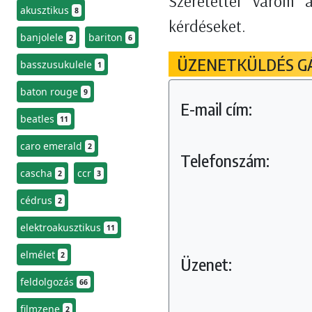
Szeretettel várom 
akusztikus
8
kérdéseket.
banjolele
bariton
2
6
ÜZENETKÜLDÉS G
basszusukulele
1
baton rouge
9
E-mail cím:
beatles
11
caro emerald
2
Telefonszám:
cascha
ccr
2
3
cédrus
2
elektroakusztikus
11
elmélet
2
Üzenet:
feldolgozás
66
filmzene
2