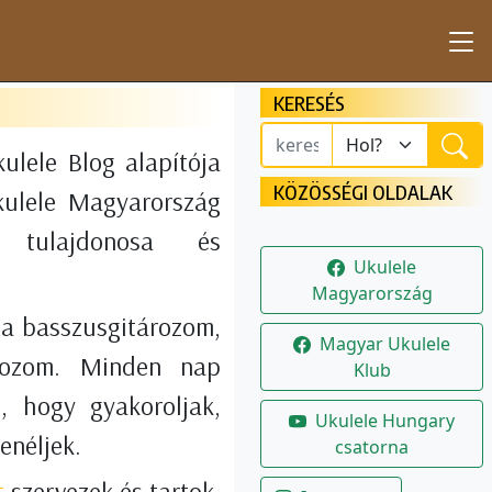
KERESÉS
ulele Blog alapítója
KÖZÖSSÉGI OLDALAK
kulele Magyarország
p tulajdonosa és
Ukulele
Magyarország
ta basszusgitározom,
Magyar Ukulele
lkozom. Minden nap
Klub
, hogy gyakoroljak,
Ukulele Hungary
enéljek.
csatorna
t
szervezek és tartok.