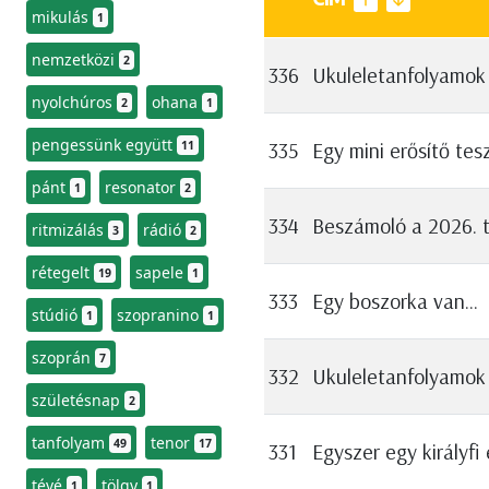
mikulás
1
nemzetközi
2
336
Ukuleletanfolyamo
nyolchúros
ohana
2
1
pengessünk együtt
335
Egy mini erősítő tes
11
pánt
resonator
1
2
334
Beszámoló a 2026. t
ritmizálás
rádió
3
2
rétegelt
sapele
19
1
333
Egy boszorka van...
stúdió
szopranino
1
1
szoprán
7
332
Ukuleletanfolyamok
születésnap
2
tanfolyam
tenor
49
17
331
Egyszer egy királyfi
tévé
tölgy
1
1