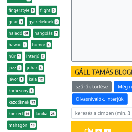
fingerstyle
flight
6
5
gitár
gyerekeknek
1
9
haladó
hangolás
60
7
hawaii
humor
1
4
húr
interjú
1
2
jazz
juhar
2
5
GÁLL TAMÁS BLOGB
jávor
kala
1
12
szűrők törlése
Még n
karácsony
5
Olvasnivalók, interjúk
kezdőknek
92
koncert
lanikai
16
23
mahagóni
13
CÍM