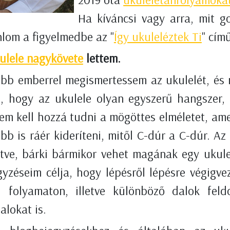
Ha kíváncsi vagy arra, mit go
nlom a figyelmedbe az "
Így ukuleléztek Ti
" cím
ulele nagykövete
lettem.
öbb emberrel megismertessem az ukulelét, é
m, hogy az ukulele olyan egyszerű hangszer
nem kell hozzá tudni a mögöttes elméletet, am
bb is ráér kideríteni, mitől C-dúr a C-dúr. Az
tve, bárki bármikor vehet magának egy ukule
yzéseim célja, hogy lépésről lépésre végigve
 folyamaton, illetve különböző dalok feldo
alokat is.