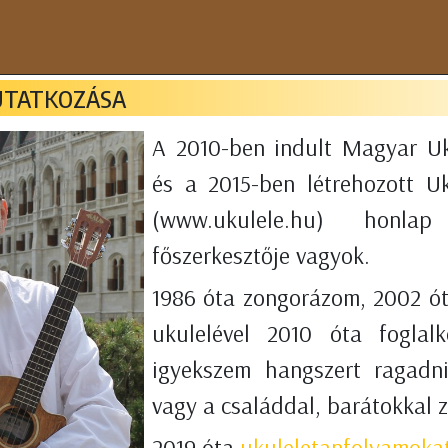
UTATKOZÁSA
A 2010-ben indult Magyar Uk
és a 2015-ben létrehozott U
(www.ukulele.hu) honla
főszerkesztője vagyok.
1986 óta zongorázom, 2002 ó
ukulelével 2010 óta fogla
igyekszem hangszert ragadni
vagy a családdal, barátokkal z
2019 óta
ukuleletanfolyamoka