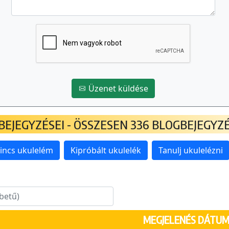
Üzenet küldése
EJEGYZÉSEI - ÖSSZESEN 336 BLOGBEJEGYZÉ
incs ukulelém
Kipróbált ukulelék
Tanulj ukulelézni
MEGJELENÉS DÁTU