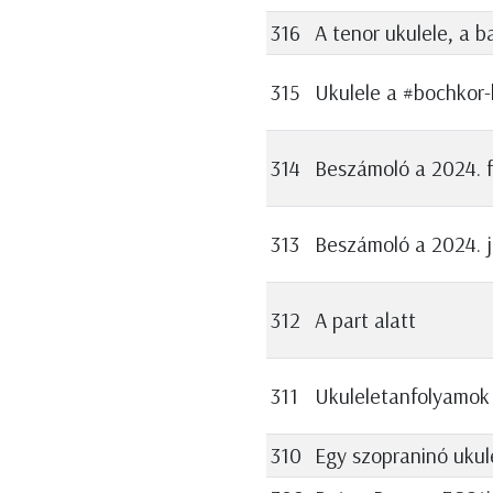
316
A tenor ukulele, a ba
315
Ukulele a #bochkor
314
Beszámoló a 2024. fe
313
Beszámoló a 2024. j
312
A part alatt
311
Ukuleletanfolyamok
310
Egy szopraninó ukul