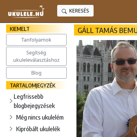
KERESÉS
KIEMELT
GÁLL TAMÁS BEM
Tanfolyamok
Segítség
ukuleleválasztáshoz
Blog
TARTALOMJEGYZÉK
Legfrissebb
blogbejegyzések
Még nincs ukulelém
Kipróbált ukulelék