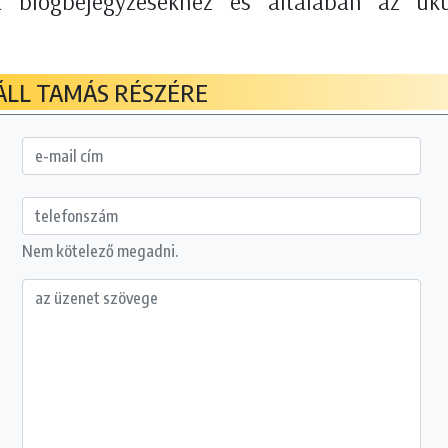
a blogbejegyzésekhez és általában az uku
ÁLL TAMÁS RÉSZÉRE
Nem kötelező megadni.