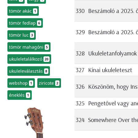
330
Beszámoló a 2025. ős
tömör akác
1
tömör fedlap
6
329
Beszámoló a 2025. ő
tömör luc
3
tömör mahagóni
5
328
Ukuleletanfolyamok
ukuleletalálkozó
20
327
Kínai ukuleleteszt
ukuleleválasztás
8
webshop
ziricote
1
2
326
Köszönöm, hogy Ins
éneklés
1
325
Pengetővel vagy ané
324
Somewhere Over th