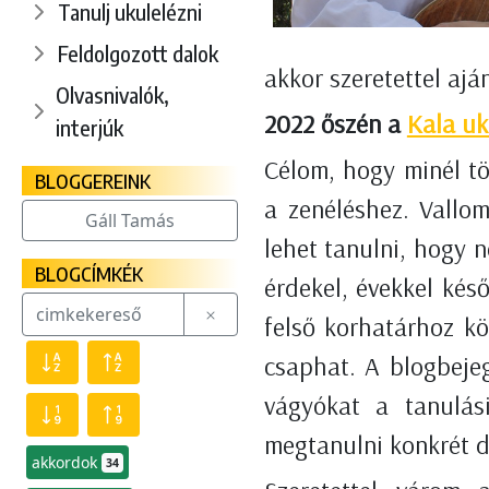
Tanulj ukulelézni
Feldolgozott dalok
akkor szeretettel ajá
Olvasnivalók,
2022 őszén a
Kala uk
interjúk
Célom, hogy minél t
BLOGGEREINK
a zenéléshez. Vallo
Gáll Tamás
lehet tanulni, hogy 
BLOGCÍMKÉK
érdekel, évekkel késő
felső korhatárhoz kö
csaphat. A blogbejeg
vágyókat a tanulási
megtanulni konkrét d
akkordok
34