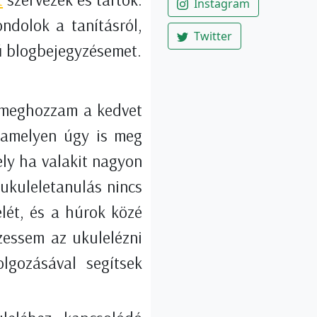
Instagram
ndolok a tanításról,
Twitter
ű blogbejegyzésemet.
s meghozzam a kedvet
, amelyen úgy is meg
ely ha valakit nagyon
 ukuleletanulás nincs
lét, és a húrok közé
zessem az ukulelézni
lgozásával segítsek