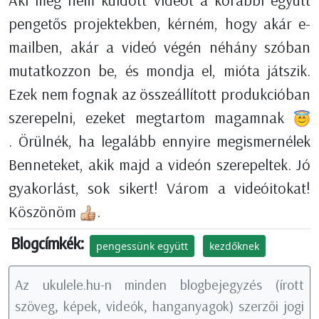
pengetős projektekben, kérném, hogy akár e-
mailben, akár a videó végén néhány szóban
mutatkozzon be, és mondja el, mióta játszik.
Ezek nem fognak az összeállított produkcióban
szerepelni, ezeket megtartom magamnak
. Örülnék, ha legalább ennyire megismernélek
Benneteket, akik majd a videón szerepeltek. Jó
gyakorlást, sok sikert! Várom a videóitokat!
Köszönöm
.
Blogcímkék:
pengessünk együtt
kezdőknek
Az ukulele.hu-n minden blogbejegyzés (írott
szöveg, képek, videók, hanganyagok) szerzői jogi