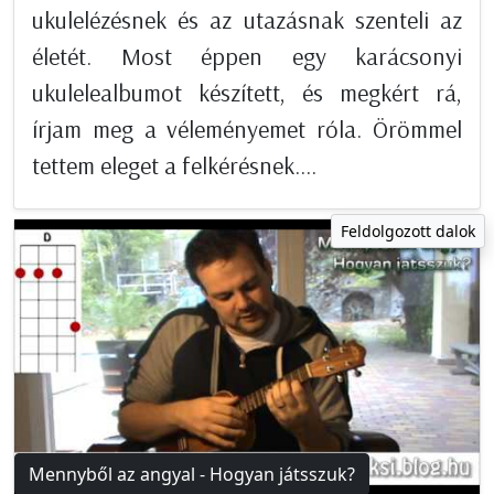
ukulelézésnek és az utazásnak szenteli az
életét. Most éppen egy karácsonyi
ukulelealbumot készített, és megkért rá,
írjam meg a véleményemet róla. Örömmel
tettem eleget a felkérésnek....
Feldolgozott dalok
Mennyből az angyal - Hogyan játsszuk?