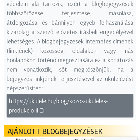
védelem alá tartozik, ezért a blogbejegyzések
többszörözése, terjesztése, másolása,
átdolgozása és bármilyen egyéb felhasználása
kizárólag a szerző előzetes írásbeli engedélyével
lehetséges. A blogbejegyzések internetes címének
(linkjének) közösségi oldalakon vagy más
honlapokon történő megosztására ez a korlátozás
nem vonatkozik, sőt megköszönjük, ha a
bejegyzés linkjének terjesztésével az ukulelézést
népszerűsíted:
https://ukulele.hu/blog/kozos-ukuleles-
produkcio-ii
AJÁNLOTT BLOGBEJEGYZÉSEK