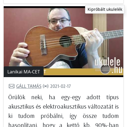
Kipróbált ukulelék
Lanikai MA-CET
GÁLL TAMÁS
2021-02-17
Örülök neki, ha egy-egy adott típus
akusztikus és elektroakusztikus változatát is
ki tudom próbálni, így össze tudom
hasonlítani, hogy a kettő kb. 90%-ban