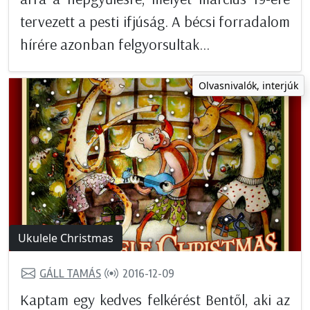
tervezett a pesti ifjúság. A bécsi forradalom
hírére azonban felgyorsultak...
Olvasnivalók, interjúk
Ukulele Christmas
GÁLL TAMÁS
2016-12-09
Kaptam egy kedves felkérést Bentől, aki az