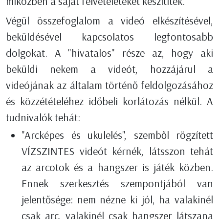
miközben a saját felvételeteket készítitek.
Végül összefoglalom a videó elkészítésével,
beküldésével kapcsolatos legfontosabb
dolgokat. A "hivatalos" része az, hogy aki
beküldi nekem a videót, hozzájárul a
videójának az általam történő feldolgozásához
és közzétételéhez időbeli korlátozás nélkül. A
tudnivalók tehát:
"Arcképes és ukulelés", szemből rögzített
VÍZSZINTES videót kérnék, látsszon tehát
az arcotok és a hangszer is játék közben.
Ennek szerkesztés szempontjából van
jelentősége: nem nézne ki jól, ha valakinél
csak arc, valakinél csak hangszer látszana