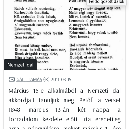
Feldolgozott dalok
Nemzeti dal
GÁLL TAMÁS
2011-03-15
Március 15-e alkalmából a Nemzeti dal
akkordjait tanuljuk meg. Petőfi a verset
1848. március 13-án, két nappal a
forradalom kezdete előtt írta eredetileg
arra a népgyűlésre, melyet március 19-ére