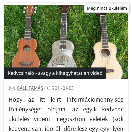
Még nincs ukulelém
Kedvcsináló - avagy a kihagyhatatlan videó
GÁLL TAMÁS
2011-01-05
Hogy az itt leírt információmennyiség
töménységét oldjam, az egyik kedvenc
ukulelés videót megosztom veletek (sok
kedvenc van, időről időre lesz egy-egy ilyen