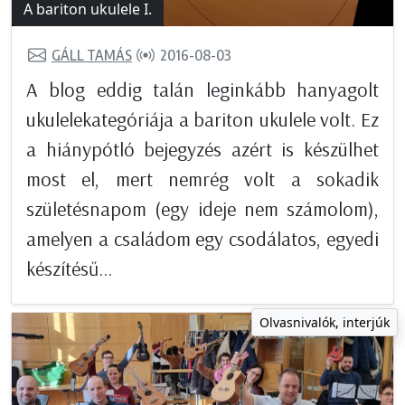
A bariton ukulele I.
GÁLL TAMÁS
2016-08-03
A blog eddig talán leginkább hanyagolt
ukulelekategóriája a bariton ukulele volt. Ez
a hiánypótló bejegyzés azért is készülhet
most el, mert nemrég volt a sokadik
születésnapom (egy ideje nem számolom),
amelyen a családom egy csodálatos, egyedi
készítésű...
Olvasnivalók, interjúk