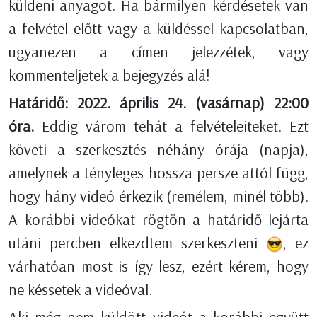
küldeni anyagot. Ha bármilyen kérdésetek van
a felvétel előtt vagy a küldéssel kapcsolatban,
ugyanezen a címen jelezzétek, vagy
kommenteljetek a bejegyzés alá!
Határidő: 2022. április 24. (vasárnap) 22:00
óra.
Eddig várom tehát a felvételeiteket. Ezt
követi a szerkesztés néhány órája (napja),
amelynek a tényleges hossza persze attól függ,
hogy hány videó érkezik (remélem, minél több).
A korábbi videókat rögtön a határidő lejárta
utáni percben elkezdtem szerkeszteni
, ez
várhatóan most is így lesz, ezért kérem, hogy
ne késsetek a videóval.
Aki még nem küldött videót a korábbi együtt