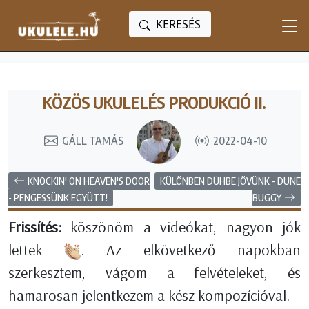
KERESÉS
KÖZÖS UKULELÉS PRODUKCIÓ II.
GÁLL TAMÁS
2022-04-10
KNOCKIN' ON HEAVEN'S DOOR
KÜLÖNBEN DÜHBE JÖVÜNK - DUNE
BUGGY
- PENGESSÜNK EGYÜTT!
Frissítés:
köszönöm a videókat, nagyon jók
lettek
. Az elkövetkező napokban
szerkesztem, vágom a felvételeket, és
hamarosan jelentkezem a kész kompozícióval.