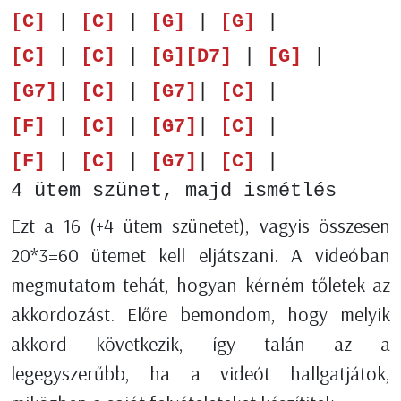
[C]
|
[C]
|
[G]
|
[G]
|
[C]
|
[C]
|
[G]
[D7]
|
[G]
|
[G7]
|
[C]
|
[G7]
|
[C]
|
[F]
|
[C]
|
[G7]
|
[C]
|
[F]
|
[C]
|
[G7]
|
[C]
|
4 ütem szünet, majd ismétlés
Ezt a 16 (+4 ütem szünetet), vagyis összesen
20*3=60 ütemet kell eljátszani. A videóban
megmutatom tehát, hogyan kérném tőletek az
akkordozást. Előre bemondom, hogy melyik
akkord következik, így talán az a
legegyszerűbb, ha a videót hallgatjátok,