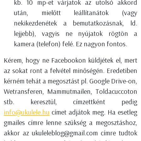
kb. 10 mp-et várjatok az utolsó akkord
után, mielőtt leállítanátok (vagy
nekikezdenétek a bemutatkozásnak, ld.
lejjebb), vagyis ne nyújatok rögtön a
kamera (telefon) felé. Ez nagyon fontos.
Kérem, hogy ne Facebookon küldjétek el, mert
az sokat ront a felvétel minőségén. Eredetiben
kérném tehát a megosztást pl. Google Drive-on,
Wetransferen, Mammutmailen, Toldacuccoton
stb. keresztül, címzettként pedig
info@ukulele.hu
címet adjátok meg. Ha esetleg
gmailes címre lenne szükség a megosztáshoz,
akkor az ukuleleblog@gmail.com címre tudtok