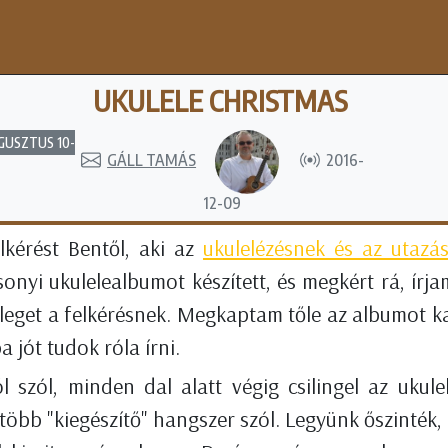
UKULELE CHRISTMAS
GUSZTUS 10-
GÁLL TAMÁS
2016-
12-09
kérést Bentől, aki az
ukulelézésnek és az utazá
onyi ukulelealbumot készített, és megkért rá, ír
leget a felkérésnek. Megkaptam tőle az albumot k
 jót tudok róla írni.
ól szól, minden dal alatt végig csilingel az ukul
bb "kiegészítő" hangszer szól. Legyünk őszinték, ez