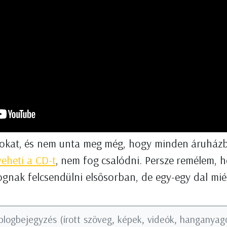
alokat, és nem unta meg még, hogy minden áruházb
eheti a CD-t
, nem fog csalódni. Persze remélem, 
gnak felcsendülni elsősorban, de egy-egy dal miér
blogbejegyzés (írott szöveg, képek, videók, hanganyago