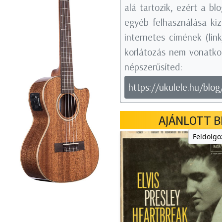
alá tartozik, ezért a b
egyéb felhasználása kiz
internetes címének (li
korlátozás nem vonatkoz
népszerűsíted:
https://ukulele.hu/blog
AJÁNLOTT B
Feldolgo