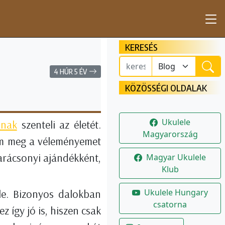
KERESÉS
4 HÚR 5 ÉV
KÖZÖSSÉGI OLDALAK
Ukulele
snak
szenteli az életét.
Magyarország
jam meg a véleményemet
arácsonyi ajándékként,
Magyar Ukulele
Klub
Ukulele Hungary
ele. Bizonyos dalokban
csatorna
 így jó is, hiszen csak