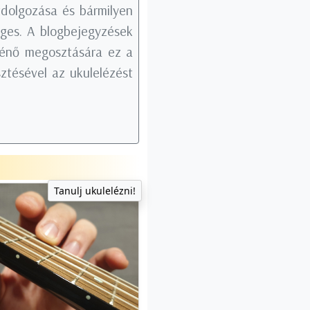
tdolgozása és bármilyen
éges. A blogbejegyzések
rténő megosztására ez a
ztésével az ukulelézést
Tanulj ukulelézni!