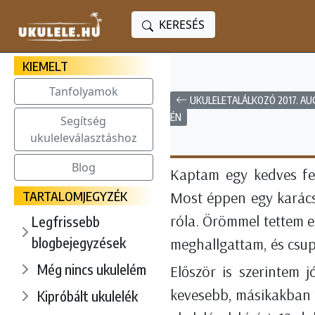
KERESÉS
KIEMELT
Tanfolyamok
UKULELETALÁLKOZÓ 2017. AU
ÉN
Segítség
ukuleleválasztáshoz
Blog
Kaptam egy kedves fel
TARTALOMJEGYZÉK
Most éppen egy karács
róla. Örömmel tettem e
Legfrissebb
blogbejegyzések
meghallgattam, és csupa
Még nincs ukulelém
Először is szerintem j
kevesebb, másikakban tö
Kipróbált ukulelék