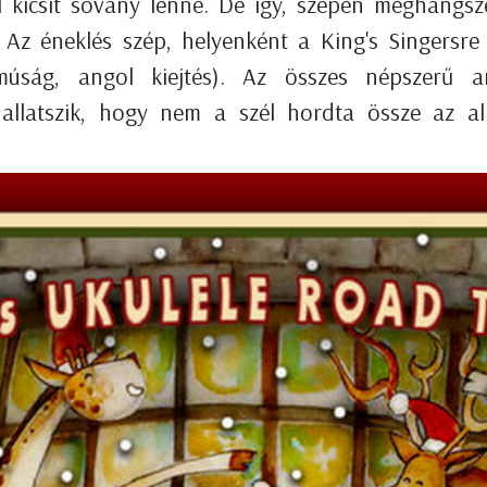
dal kicsit sovány lenne. De így, szépen meghangs
 Az éneklés szép, helyenként a King's Singersre
múság, angol kiejtés). Az összes népszerű a
llatszik, hogy nem a szél hordta össze az a