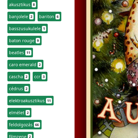
akusztikus
8
banjolele
bariton
2
6
basszusukulele
1
baton rouge
9
beatles
11
caro emerald
2
cascha
ccr
2
3
cédrus
2
elektroakusztikus
11
elmélet
2
feldolgozás
66
filmzene
2