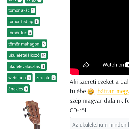
tömör akác
1
tömör fedlap
6
tömör luc
3
tömör mahagóni
5
ukuleletalálkozó
20
ukuleleválasztás
8
webshop
ziricote
1
2
Aki szereti ezeket a d
éneklés
1
fülébe
,
bátran megv
szép magyar dalaink fo
CD-ről.
Az ukulele.hu-n minden 