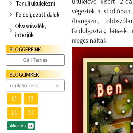
ukulelével kísért 12 
Tanulj ukulelézni
végeztek a stúdióban.
Feldolgozott dalok
(hangszín, többszóla
Olvasnivalók,
feldolgozták,
látszik
ha
interjúk
megcsinálták.
BLOGGEREINK
Gáll Tamás
BLOGCÍMKÉK
akkordok
34