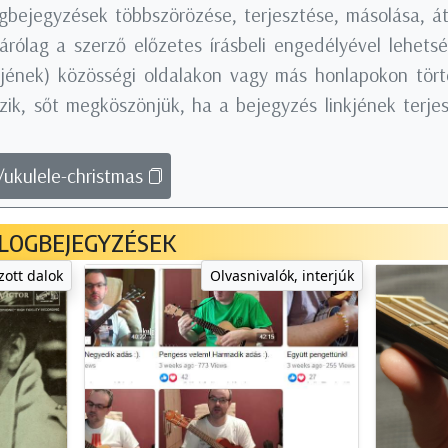
logbejegyzések többszörözése, terjesztése, másolása, á
árólag a szerző előzetes írásbeli engedélyével lehets
nkjének) közösségi oldalakon vagy más honlapokon tö
ik, sőt megköszönjük, ha a bejegyzés linkjének terjes
/ukulele-christmas
LOGBEJEGYZÉSEK
zott dalok
Olvasnivalók, interjúk