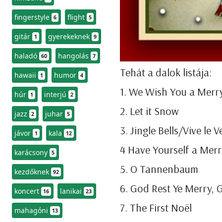
fingerstyle
flight
6
5
gitár
gyerekeknek
1
9
haladó
hangolás
60
7
Tehát a dalok listája:
hawaii
humor
1
4
1. We Wish You a Merr
húr
interjú
1
2
2. Let it Snow
jazz
juhar
2
5
3. Jingle Bells/Vive le V
jávor
kala
1
12
4 Have Yourself a Merry
karácsony
5
5. O Tannenbaum
kezdőknek
92
6. God Rest Ye Merry,
koncert
lanikai
16
23
7. The First Noël
mahagóni
13