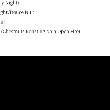
ly Night)
Night/Douce Nuit
ful
 (Chestnuts Roasting on a Open Fire)