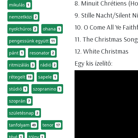
8. Minuit Chrétiens (Ho
mikulás
1
9. Stille Nacht/Silent 
nemzetközi
2
10. O Come All Ye Faith
nyolchúros
ohana
2
1
11. The Christmas Song
pengessünk együtt
11
12. White Christmas
pánt
resonator
1
2
Egy kis ízelítő:
ritmizálás
rádió
3
2
rétegelt
sapele
19
1
stúdió
szopranino
1
1
szoprán
7
születésnap
2
tanfolyam
tenor
49
17
tévé
tölgy
1
1