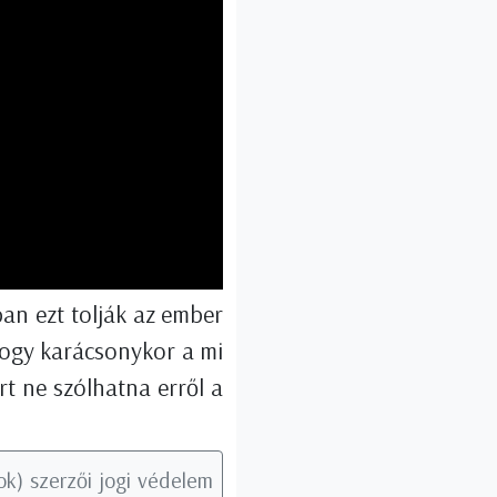
an ezt tolják az ember
hogy karácsonykor a mi
t ne szólhatna erről a
k) szerzői jogi védelem