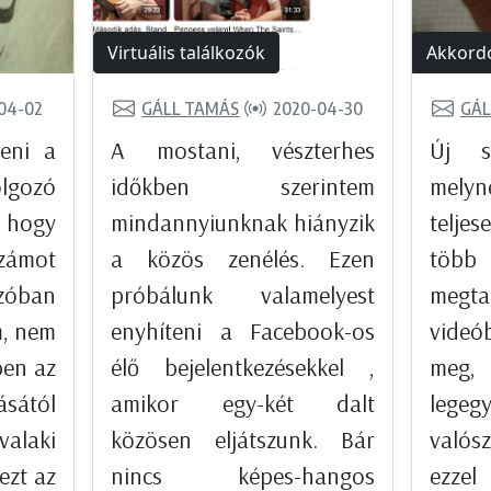
Virtuális találkozók
Akkordo
04-02
GÁLL TAMÁS
2020-04-30
GÁL
eni a
A mostani, vészterhes
Új so
gozó
időkben szerintem
mely
 hogy
mindannyiunknak hiányzik
telje
zámot
a közös zenélés. Ezen
töb
ban
próbálunk valamelyest
megt
, nem
enyhíteni a Facebook-os
videób
ben az
élő bejelentkezésekkel ,
me
sától
amikor egy-két dalt
legeg
valaki
közösen eljátszunk. Bár
valós
ezt az
nincs képes-hangos
ezz