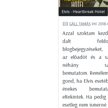
Elvis - Heartbreak Hotel
GÁLL TAMÁS
2018-
Azzal szoktam kezd
dalt feldol
blogbejegyzéseket,
az előadót és a s
néhány szó
bemutatom. Remélem
gond, ha Elvis eseté
énekes bemutatá
eltekintek. Ha pedig 
esetleg nem ismerné 