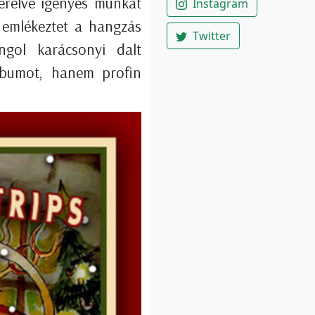
zerelve igényes munkát
Instagram
 emlékeztet a hangzás
Twitter
ngol karácsonyi dalt
lbumot, hanem profin