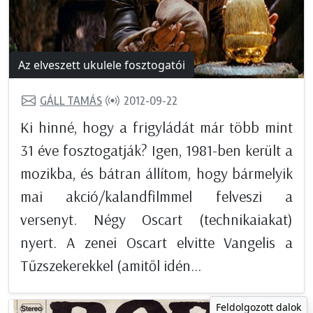
Az elveszett ukulele fosztogatói
GÁLL TAMÁS
2012-09-22
Ki hinné, hogy a frigyládát már több mint
31 éve fosztogatják? Igen, 1981-ben került a
mozikba, és bátran állítom, hogy bármelyik
mai akció/kalandfilmmel felveszi a
versenyt. Négy Oscart (technikaiakat)
nyert. A zenei Oscart elvitte Vangelis a
Tűzszekerekkel (amitől idén...
Feldolgozott dalok