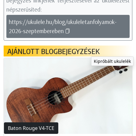
bejegyzés linkjének terjesztésével az ukulelézést
népszerűsíted:
https://ukulele.hu/blog/ukuleletanfolyamok-
2026-szeptembereben
AJÁNLOTT BLOGBEJEGYZÉSEK
Kipróbált ukulelék
Baton Rouge V4-TCE