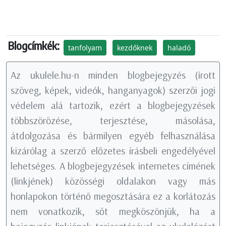
Blogcímkék:
tanfolyam
kezdőknek
haladó
Az ukulele.hu-n minden blogbejegyzés (írott
szöveg, képek, videók, hanganyagok) szerzői jogi
védelem alá tartozik, ezért a blogbejegyzések
többszörözése, terjesztése, másolása,
átdolgozása és bármilyen egyéb felhasználása
kizárólag a szerző előzetes írásbeli engedélyével
lehetséges. A blogbejegyzések internetes címének
(linkjének) közösségi oldalakon vagy más
honlapokon történő megosztására ez a korlátozás
nem vonatkozik, sőt megköszönjük, ha a