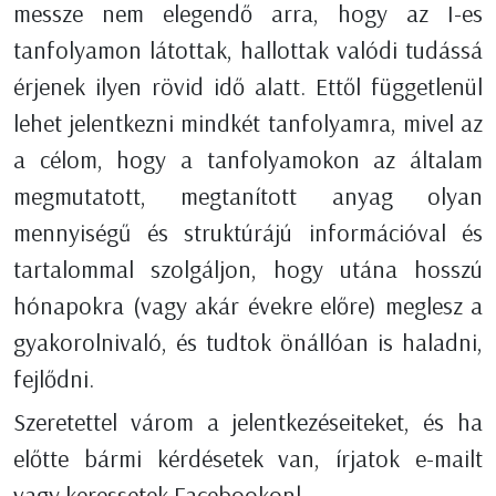
messze nem elegendő arra, hogy az I-es
tanfolyamon látottak, hallottak valódi tudássá
érjenek ilyen rövid idő alatt. Ettől függetlenül
lehet jelentkezni mindkét tanfolyamra, mivel az
a célom, hogy a tanfolyamokon az általam
megmutatott, megtanított anyag olyan
mennyiségű és struktúrájú információval és
tartalommal szolgáljon, hogy utána hosszú
hónapokra (vagy akár évekre előre) meglesz a
gyakorolnivaló, és tudtok önállóan is haladni,
fejlődni.
Szeretettel várom a jelentkezéseiteket, és ha
előtte bármi kérdésetek van, írjatok e-mailt
vagy keressetek Facebookon!