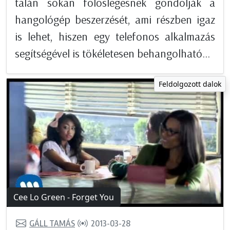
talán sokan fölöslegesnek gondolják a
hangológép beszerzését, ami részben igaz
is lehet, hiszen egy telefonos alkalmazás
segítségével is tökéletesen behangolható...
Feldolgozott dalok
Cee Lo Green - Forget You
GÁLL TAMÁS
2013-03-28