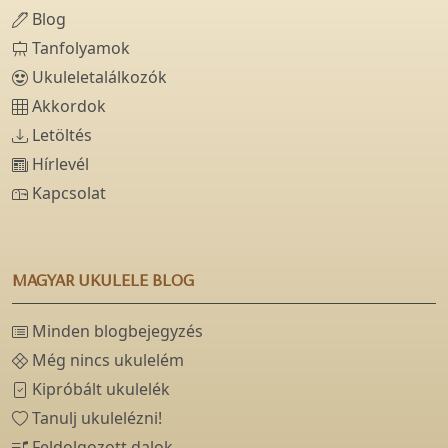
Blog
Tanfolyamok
Ukuleletalálkozók
Akkordok
Letöltés
Hírlevél
Kapcsolat
MAGYAR UKULELE BLOG
Minden blogbejegyzés
Még nincs ukulelém
Kipróbált ukulelék
Tanulj ukulelézni!
Feldolgozott dalok