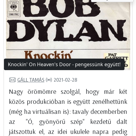
Knockin' On Heaven's Door - pengessünk együtt!
GÁLL TAMÁS
2021-02-28
Nagy örömömre szolgál, hogy már két
közös produkcióban is együtt zenélhettünk
(még ha virtuálisan is): tavaly decemberben
az "Ó, gyönyörű szép" kezdetű dalt
játszottuk el, az idei ukulele napra pedig