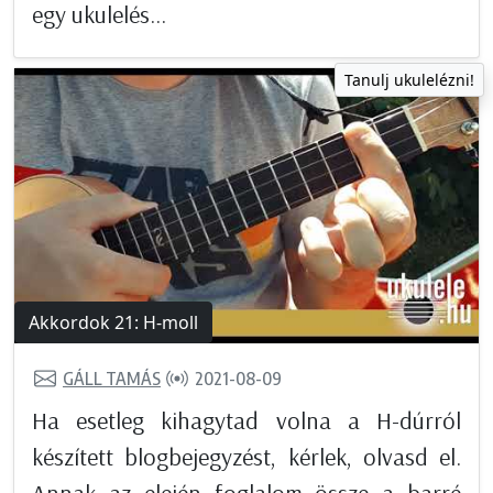
egy ukulelés...
Tanulj ukulelézni!
Akkordok 21: H-moll
GÁLL TAMÁS
2021-08-09
Ha esetleg kihagytad volna a H-dúrról
készített blogbejegyzést, kérlek, olvasd el.
Annak az elején foglalom össze a barré