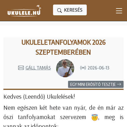
KERESÉS
UKULELETANFOLYAMOK 2026
SZEPTEMBERÉBEN
GÁLL TAMÁS
2026-06-13
EGY MINI ERŐSÍTŐ TESZTJE
Kedves (Leendő) Ukulelések!
Nem egészen két hete van nyár, de én már az
őszi tanfolyamokat szervezem
, meg is
vannak az időpontok: