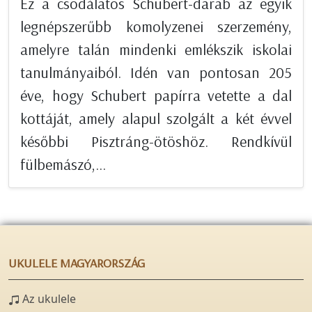
Ez a csodálatos Schubert-darab az egyik
legnépszerűbb komolyzenei szerzemény,
amelyre talán mindenki emlékszik iskolai
tanulmányaiból. Idén van pontosan 205
éve, hogy Schubert papírra vetette a dal
kottáját, amely alapul szolgált a két évvel
későbbi Pisztráng-ötöshöz. Rendkívül
fülbemászó,...
UKULELE MAGYARORSZÁG
Az ukulele