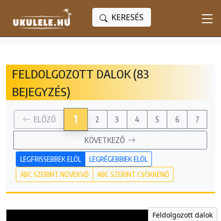
KERESÉS
FELDOLGOZOTT DALOK (83
BEJEGYZÉS)
1
ELŐZŐ
2
3
4
5
6
7
KÖVETKEZŐ
LEGFRISSEBBEK ELÖL
LEGRÉGEBBIEK ELÖL
ABC SZERINT NÖVEKVŐ
ABC SZERINT CSÖKKENŐ
Feldolgozott dalok