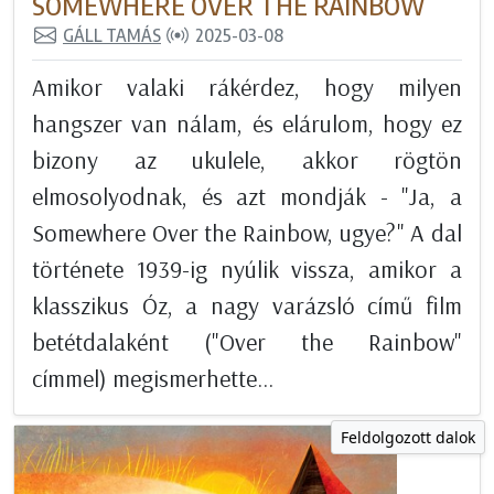
SOMEWHERE OVER THE RAINBOW
GÁLL TAMÁS
2025-03-08
Amikor valaki rákérdez, hogy milyen
hangszer van nálam, és elárulom, hogy ez
bizony az ukulele, akkor rögtön
elmosolyodnak, és azt mondják - "Ja, a
Somewhere Over the Rainbow, ugye?" A dal
története 1939-ig nyúlik vissza, amikor a
klasszikus Óz, a nagy varázsló című film
betétdalaként ("Over the Rainbow"
címmel) megismerhette...
Feldolgozott dalok