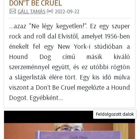
DON'T BE CRUEL
GÁLL TAMÁS
2022-09-22
...azaz "Ne légy kegyetlen!". Ez egy szuper
rock and roll dal Elvistől, amelyet 1956-ben
énekelt fel egy New York-i stúdióban a
Hound Dog című másik kiváló
szerzeménnyel együtt, és ez utóbbi rögtön
a slágerlisták élére tört. Egy kis idő múlva
viszont a Don't Be Cruel megelőzte a Hound
Dogot. Egyébként...
Feldolgozott dalok