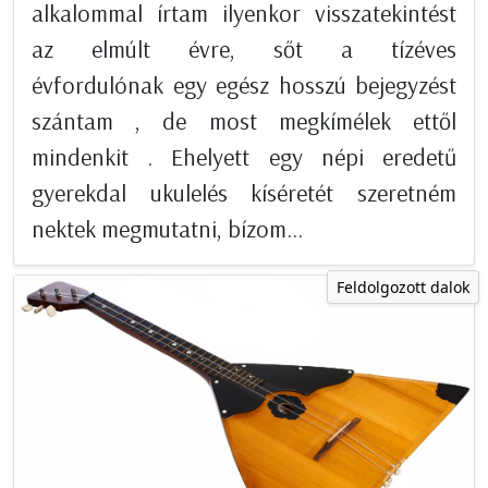
alkalommal írtam ilyenkor visszatekintést
az elmúlt évre, sőt a tízéves
évfordulónak egy egész hosszú bejegyzést
szántam , de most megkímélek ettől
mindenkit . Ehelyett egy népi eredetű
gyerekdal ukulelés kíséretét szeretném
nektek megmutatni, bízom...
Feldolgozott dalok