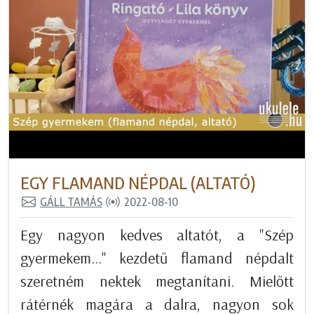
EGY FLAMAND NÉPDAL (ALTATÓ)
GÁLL TAMÁS
2022-08-10
Egy nagyon kedves altatót, a "Szép
gyermekem..." kezdetű flamand népdalt
szeretném nektek megtanítani. Mielőtt
rátérnék magára a dalra, nagyon sok