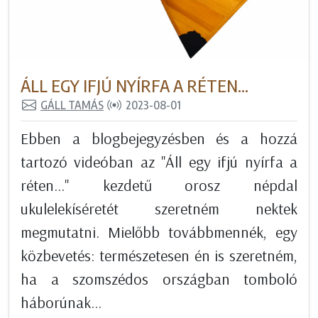
ÁLL EGY IFJÚ NYÍRFA A RÉTEN...
GÁLL TAMÁS
2023-08-01
Ebben a blogbejegyzésben és a hozzá
tartozó videóban az "Áll egy ifjú nyírfa a
réten..." kezdetű orosz népdal
ukulelekíséretét szeretném nektek
megmutatni. Mielőbb továbbmennék, egy
közbevetés: természetesen én is szeretném,
ha a szomszédos országban tomboló
háborúnak...