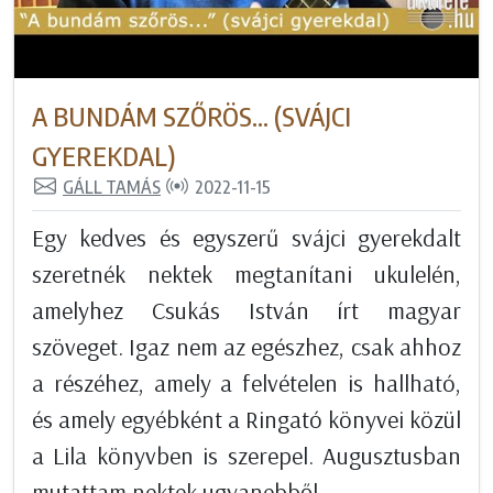
A BUNDÁM SZŐRÖS... (SVÁJCI
GYEREKDAL)
GÁLL TAMÁS
2022-11-15
Egy kedves és egyszerű svájci gyerekdalt
szeretnék nektek megtanítani ukulelén,
amelyhez Csukás István írt magyar
szöveget. Igaz nem az egészhez, csak ahhoz
a részéhez, amely a felvételen is hallható,
és amely egyébként a Ringató könyvei közül
a Lila könyvben is szerepel. Augusztusban
mutattam nektek ugyanebből...