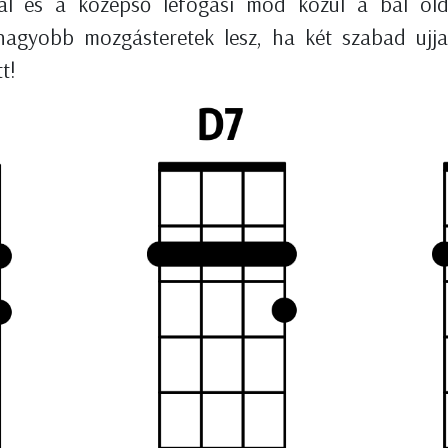
l és a középső lefogási mód közül a bal oldal
nagyobb mozgásteretek lesz, ha két szabad ujja
t!