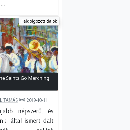
...
Feldolgozott dalok
he Saints Go Marching
L TAMÁS
2019-10-11
jabb népszerű, és
ki által ismert dalt