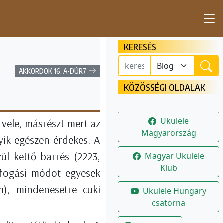
KERESÉS
AKKORDOK 16: A-DÚR7
KÖZÖSSÉGI OLDALAK
Ukulele
 vele, másrészt mert az
Magyarország
gyik egészen érdekes. A
l kettő barrés (2223,
Magyar Ukulele
Klub
 fogási módot egyesek
m), mindenesetre cuki
Ukulele Hungary
csatorna