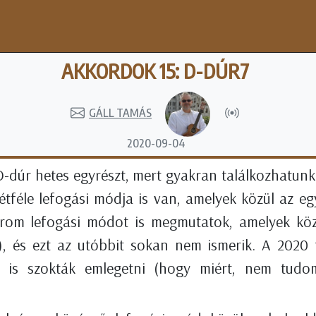
AKKORDOK 15: D-DÚR7
GÁLL TAMÁS
2020-09-04
D-dúr hetes egyrészt, mert gyakran találkozhatunk
kétféle lefogási módja is van, amelyek közül az e
rom lefogási módot is megmutatok, amelyek közü
), és ezt az utóbbit sokan nem ismerik. A 2020
t is szokták emlegetni (hogy miért, nem tudo