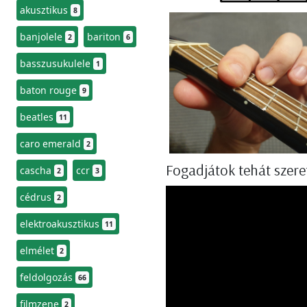
akusztikus
8
banjolele
bariton
2
6
basszusukulele
1
baton rouge
9
beatles
11
caro emerald
2
Fogadjátok tehát szeret
cascha
ccr
2
3
cédrus
2
elektroakusztikus
11
elmélet
2
feldolgozás
66
filmzene
2