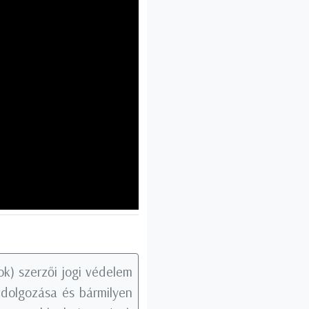
k) szerzői jogi védelem
tdolgozása és bármilyen