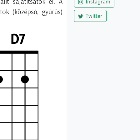
it sajátítsátok el. A
Instagram
tok (középső, gyűrűs)
Twitter