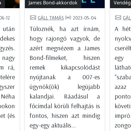
a
James Bond-akkordok
Vendég 
06-12
GÁLL TAMÁS
2023-05-04
GÁL
 után
Túloznék, ha azt írnám,
A hét
dekes
hogy rajongó vagyok, de
nyolc
gyzés.
azért megnézem a James
cseré
nagy
Bond-filmeket, hiszen
egy 
em rá,
remek kikapcsolódást
láthat
telére
nyújtanak a 007-es
"sza
gyszer
ügynök(ök) legújabb
azaz
 Néha
kalandjai. Ráadásul a
pontos
ookon
főcímdal körüli felhajtás is
követ
et (és
fontos, hiszen azt mindig
i
egy-egy aktuális...
zongo