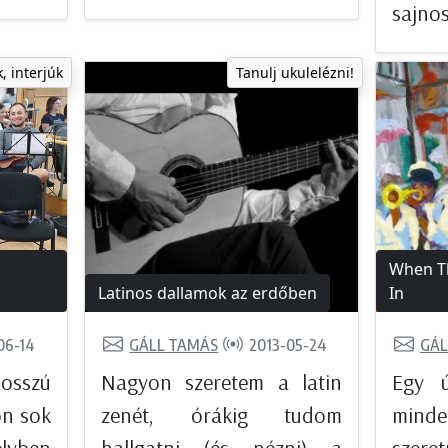
sajnos
, interjúk
Tanulj ukulelézni!
When T
Latinos dallamok az erdőben
In
06-14
GÁLL TAMÁS
2013-05-24
GÁL
sszú
Nagyon szeretem a latin
Egy ú
on sok
zenét, órákig tudom
minden