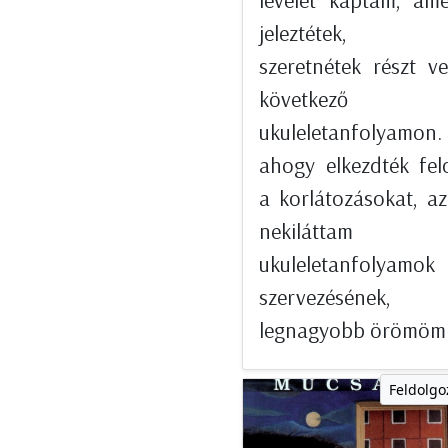
levelet kaptam, am
jeleztétek, 
szeretnétek részt v
következő
ukuleletanfolyamon
ahogy elkezdték fel
a korlátozásokat, a
nekiláttam
ukuleletanfolyamok
szervezésének
legnagyobb örömömr
Feldolgo