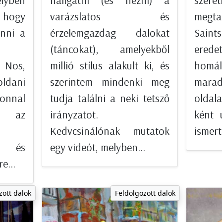
elyben
hallgatni (és nézni) a
sze
hogy
varázslatos és
megta
enni a
érzelemgazdag dalokat
Sain
(táncokat), amelyekből
erede
. Nos,
millió stílus alakult ki, és
homál
oldani
szerintem mindenki meg
marad
zonnal
tudja találni a neki tetsző
oldal
 az
irányzatot.
ként 
Kedvcsinálónak mutatok
ismert
, és
egy videót, melyben...
e...
zott dalok
Feldolgozott dalok