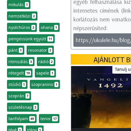
egyéb felhasználása kiz
mikulás
1
internetes címének (li
nemzetközi
2
korlátozás nem vonatkoz
népszerűsíted:
nyolchúros
ohana
2
1
pengessünk együtt
https://ukulele.hu/blo
11
pánt
resonator
1
2
AJÁNLOTT B
ritmizálás
rádió
3
2
Tanulj u
rétegelt
sapele
19
1
stúdió
szopranino
1
1
szoprán
7
születésnap
2
tanfolyam
tenor
49
17
tévé
tölgy
1
1