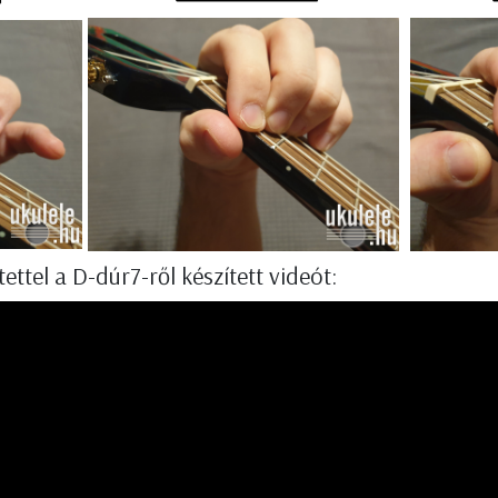
ettel a D-dúr7-ről készített videót: