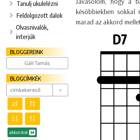
Javasolom, hogy a ba
Tanulj ukulelézni
későbbiekben sokkal 
Feldolgozott dalok
marad az akkord mellet
Olvasnivalók,
interjúk
BLOGGEREINK
Gáll Tamás
BLOGCÍMKÉK
akkordok
34