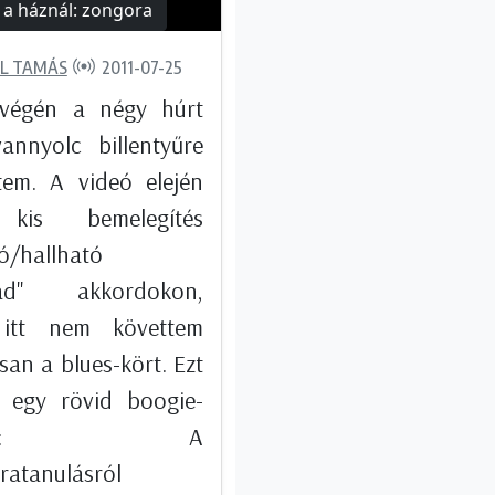
a háznál: zongora
L TAMÁS
2011-07-25
végén a négy húrt
vannyolc billentyűre
ltem. A videó elején
kis bemelegítés
ó/hallható
bad" akkordokon,
 itt nem követtem
an a blues-kört. Ezt
i egy rövid boogie-
mpró: A
ratanulásról