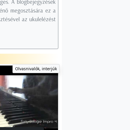
éges. A blogbejegyzések
rténő megosztására ez a
ztésével az ukulelézést
Olvasnivalók, interjúk