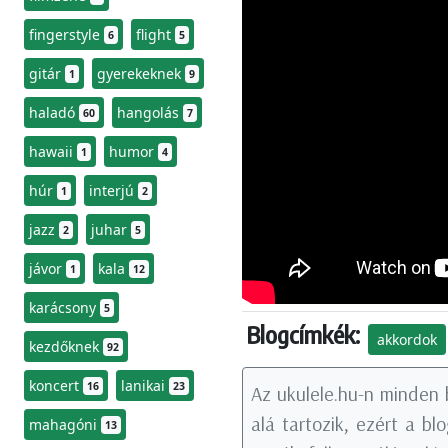
fingerstyle
flight
6
5
gitár
gyerekeknek
1
9
haladó
hangolás
60
7
hawaii
humor
1
4
húr
interjú
1
2
jazz
juhar
2
5
jávor
kala
1
12
karácsony
5
Blogcímkék:
akkordok
kezdőknek
92
koncert
lanikai
16
23
Az ukulele.hu-n minden 
alá tartozik, ezért a b
mahagóni
13