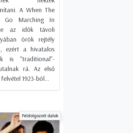
retnék nektek
nítani. A When The
ts Go Marching In
te az idők távoli
yában örök rejtély
, ezért a hivatalos
ak is "traditional"-
utalnak rá. Az első
 felvétel 1923-ból...
Feldolgozott dalok