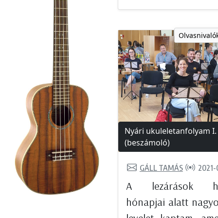
Olvasnivalók
Nyári ukuleletanfolyam I.
(beszámoló)
GÁLL TAMÁS
2021-
A lezárások ho
hónapjai alatt nagy