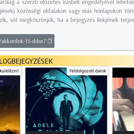
árólag a szerző előzetes írásbeli engedélyével lehets
nkjének) közösségi oldalakon vagy más honlapokon tö
ik, sőt megköszönjük, ha a bejegyzés linkjének terjes
g/akkordok-15-ddur7
LOGBEJEGYZÉSEK
kulelézni!
Feldolgozott dalok