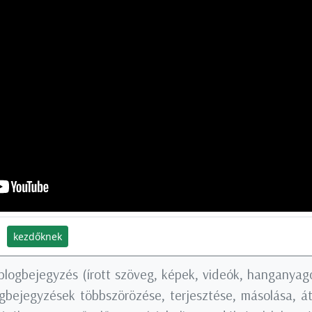
kezdőknek
blogbejegyzés (írott szöveg, képek, videók, hanganyago
logbejegyzések többszörözése, terjesztése, másolása, á