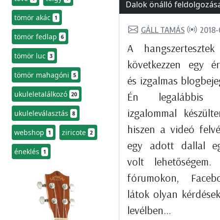
Dalok önálló feldolgozás
tömör akác
1
GÁLL TAMÁS
2018-
tömör fedlap
6
A hangszertesztek
tömör luc
3
következzen egy ér
tömör mahagóni
5
és izgalmas blogbeje
ukuleletalálkozó
Én legalábbis 
20
izgalommal készült
ukuleleválasztás
8
hiszen a videó felvé
webshop
ziricote
1
2
egy adott dallal e
éneklés
1
volt lehetőségem.
fórumokon, Faceb
látok olyan kérdések
levélben...