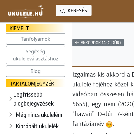
KERESÉS
KIEMELT
Tanfolyamok
AKKORDOK 14: C-DÚR7
Segítség
ukuleleválasztáshoz
Blog
Izgalmas kis akkord a 
TARTALOMJEGYZÉK
ukulele fejéhez közel 
videóban összesen há
Legfrissebb
blogbejegyzések
5655), egy nem (2020
"hawaii" D-dúr 7-kén
Még nincs ukulelém
fantázianév
.
Kipróbált ukulelék