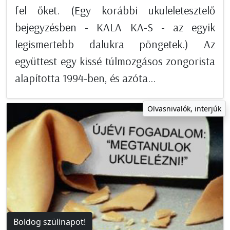
fel őket. (Egy korábbi ukuleletesztelő
bejegyzésben - KALA KA-S - az egyik
legismertebb dalukra pöngetek.) Az
együttest egy kissé túlmozgásos zongorista
alapította 1994-ben, és azóta...
Olvasnivalók, interjúk
Boldog szülinapot!