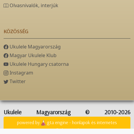
Olvasnivalók, interjúk
KÖZÖSSÉG
Ukulele Magyarország
Magyar Ukulele Klub
Ukulele Hungary csatorna
Instagram
Twitter
Ukulele Magyarország © 2010-2026
powered by
gta engine - honlapok és internetes
alkalmazások