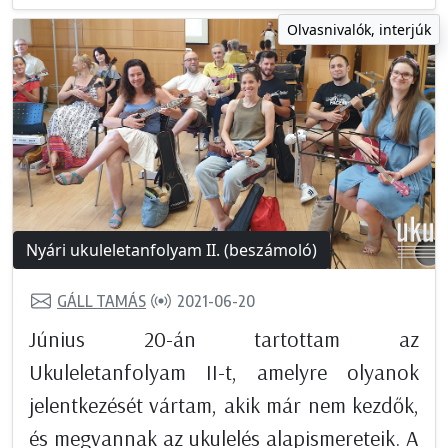
Olvasnivalók, interjúk
Nyári ukuleletanfolyam II. (beszámoló)
GÁLL TAMÁS
2021-06-20
Június 20-án tartottam az
Ukuleletanfolyam II-t, amelyre olyanok
jelentkezését vártam, akik már nem kezdők,
és megvannak az ukulelés alapismereteik. A