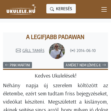
KERESÉS
A LEGIFJABB PADAWAN
GÁLL TAMÁS
2014-06-10
PINK MARTINI
A MÉRET NEM LÉNYEG II.
Kedves Ukulelések!
Néhány napja új szerelem költözött az
életembe, ezért sem tudtam friss bejegyzéseket,
videókat készíteni. Megszületett a kislányom,
akinek sejtése sincs arról, hogy milyen jó dolog