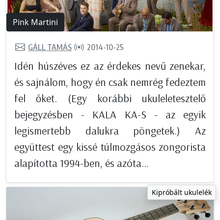
Pink Martini
GÁLL TAMÁS
2014-10-25
Idén húszéves ez az érdekes nevű zenekar,
és sajnálom, hogy én csak nemrég fedeztem
fel őket. (Egy korábbi ukuleletesztelő
bejegyzésben - KALA KA-S - az egyik
legismertebb dalukra pöngetek.) Az
együttest egy kissé túlmozgásos zongorista
alapította 1994-ben, és azóta...
Kipróbált ukulelék