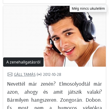
Még nincs ukulelém
A zenehallgatásról
GÁLL TAMÁS
2012-10-28
Nevettél már zenén? Elmosolyodtál már
azon, ahogy és amit játszik valaki?
Bármilyen hangszeren. Zongorán. Dobon.
És most nem a humoros videókra