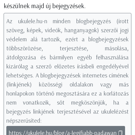
készülnek majd új bejegyzések.
Az ukulele.hu-n minden blogbejegyzés (írott
szöveg, képek, videók, hanganyagok) szerzői jogi
védelem alá tartozik, ezért a blogbejegyzések
többszörözése, terjesztése, másolása,
átdolgozása és bármilyen egyéb felhasználása
kizárólag a szerző előzetes írásbeli engedélyével
lehetséges. A blogbejegyzések internetes címének
(linkjének) közösségi oldalakon vagy más
honlapokon történő megosztására ez a korlátozás
nem vonatkozik, sőt megköszönjük, ha a
bejegyzés linkjének terjesztésével az ukulelézést
népszerűsíted:
https://ukulele.hu/blog/a-legifjabb-padawan