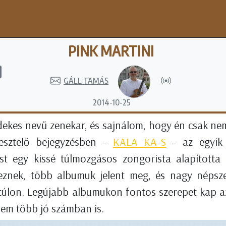
PINK MARTINI
GÁLL TAMÁS
2014-10-25
dekes nevű zenekar, és sajnálom, hogy én csak nem
tesztelő bejegyzésben -
KALA KA-S
- az egyik 
st egy kissé túlmozgásos zongorista alapította 
eznek, több albumuk jelent meg, és nagy néps
túlon. Legújabb albumukon fontos szerepet kap az
nem több jó számban is.