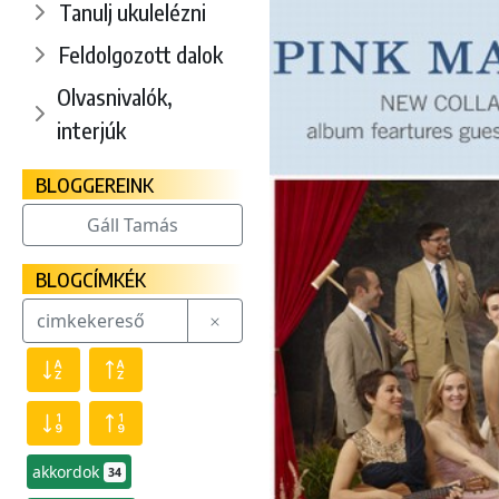
Tanulj ukulelézni
Feldolgozott dalok
Olvasnivalók,
interjúk
BLOGGEREINK
Gáll Tamás
BLOGCÍMKÉK
akkordok
34