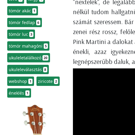
"nextelek", de legalá
nélkül tudom hallgatni
tömör akác
1
számát szeressem. Bár
tömör fedlap
6
zenei rész rossz, felő
tömör luc
3
Pink Martini a dalokat a
tömör mahagóni
5
énekli, azaz igyekez
ukuleletalálkozó
20
legnépszerűbb daluk, 
ukuleleválasztás
8
webshop
ziricote
1
2
éneklés
1