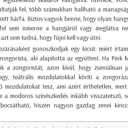
ltatják fel, több számukban hallható a manapság
ett hárfa. Biztos vagyok benne, hogy olyan hangs
fel sem ismerne a hangjáról vagy meglátva n
azt sem tudná, hogy fújni kell vagy ütni.
ezárásaként gonoszkodjak egy kicsit: miért írta
zongorista, aki alapította az együttest. Ha Pink M
k a zongoristát, azon kívül, hogy zseniálisan já
nagy, teátrális mozdulatokkal köríti a zongoráz
ó mozdulatokat tesz, ami azért érthetetlen, mert 
de a modoros színészkedés inkább visszatetsző, 
bocsátható, hiszen nagyon gazdag zenei kincc