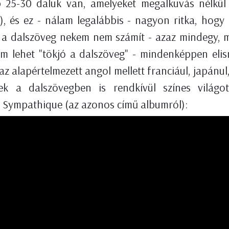
bb 25-30 daluk van, amelyeket megalkuvás nélkül
), és ez - nálam legalábbis - nagyon ritka, hogy 
 a dalszöveg nekem nem számít - azaz mindegy, mi
lem lehet "tökjó a dalszöveg" - mindenképpen eli
z alapértelmezett angol mellett franciául, japánul, 
nek a dalszövegben is rendkívül színes világo
a Sympathique (az azonos című albumról):