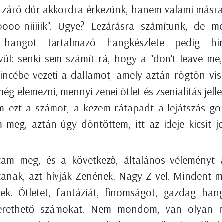
t záró dúr akkordra érkezünk, hanem valami másra 
oooo-niiiiik". Ugye? Lezárásra számítunk, de 
hangot tartalmazó hangkészlete pedig hir
ővül: senki sem számít rá, hogy a "don't leave m
pincébe vezeti a dallamot, amely aztán rögtön vi
 elemezni, mennyi zenei ötlet és zsenialitás jellem
am ezt a számot, a kezem rátapadt a lejátszás g
m meg, aztán úgy döntöttem, itt az ideje kicsit 
tam meg, és a következő, általános véleményt 
szanak, azt hívják Zenének. Nagy Z-vel. Mindent m
k. Ötletet, fantáziát, finomságot, gazdag hang
zerethető számokat. Nem mondom, van olyan n