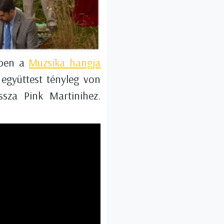
ppen a
Muzsika hangja
 együttest tényleg von
ssza Pink Martinihez.