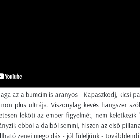
Maga az albumcím is aranyos - Kapaszkodj, kicsi pa
non plus ultrája. Viszonylag kevés hangszer szól
etesen leköti az ember figyelmét, nem keletkezik 
nyzik ebből a dalból semmi, hiszen az első pillana
ható zenei megoldás - jól füleljünk - továbblendít