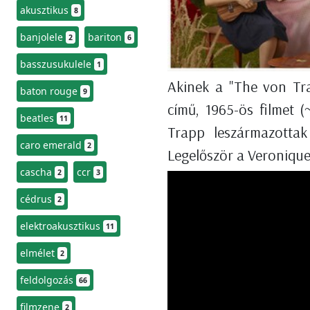
akusztikus
8
banjolele
bariton
2
6
basszusukulele
1
Akinek a "The von T
baton rouge
9
című, 1965-ös filmet 
beatles
11
Trapp leszármazottak
caro emerald
2
Legelőször a Veronique
cascha
ccr
2
3
cédrus
2
elektroakusztikus
11
elmélet
2
feldolgozás
66
filmzene
2