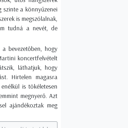
 szinte a könnyűzenei
zerek is megszólalnak,
em tudná a nevét, de
m a bevezetőben, hogy
artini koncertfelvételt
tszik, láthatjuk, hogy
ást. Hirtelen magasra
enélkül is tökéletesen
semmint megnyerő. Azt
sel ajándékoztak meg