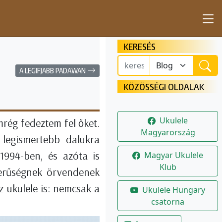
KERESÉS
A LEGIFJABB PADAWAN
KÖZÖSSÉGI OLDALAK
Ukulele
rég fedeztem fel őket.
Magyarország
legismertebb dalukra
1994-ben, és azóta is
Magyar Ukulele
Klub
zerűségnek örvendenek
 ukulele is: nemcsak a
Ukulele Hungary
csatorna