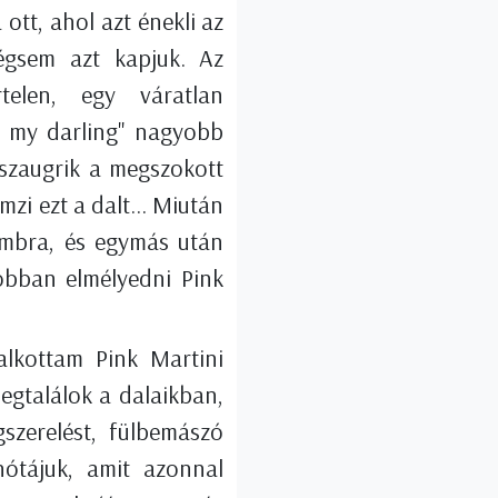
ott, ahol azt énekli az
mégsem azt kapjuk. Az
telen, egy váratlan
e, my darling" nagyobb
sszaugrik a megszokott
zi ezt a dalt... Miután
ombra, és egymás után
jobban elmélyedni Pink
alkottam Pink Martini
egtalálok a dalaikban,
szerelést, fülbemászó
ótájuk, amit azonnal