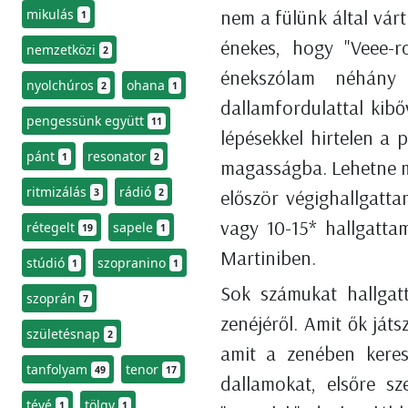
nem a fülünk által vár
mikulás
1
énekes, hogy "Veee-r
nemzetközi
2
énekszólam néhány 
nyolchúros
ohana
2
1
dallamfordulattal kib
pengessünk együtt
11
lépésekkel hirtelen a 
pánt
resonator
1
2
magasságba. Lehetne még
ritmizálás
rádió
először végighallgatt
3
2
vagy 10-15* hallgatta
rétegelt
sapele
19
1
Martiniben.
stúdió
szopranino
1
1
Sok számukat hallgat
szoprán
7
zenéjéről. Amit ők ját
születésnap
2
amit a zenében kerese
tanfolyam
tenor
49
17
dallamokat, elsőre s
tévé
tölgy
1
1