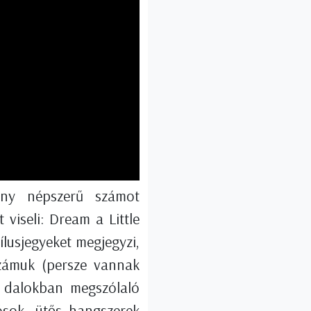
hány népszerű számot
viseli: Dream a Little
ílusjegyeket megjegyzi,
zámuk (persze vannak
s dalokban megszólaló
ósok, ütős hangszerek