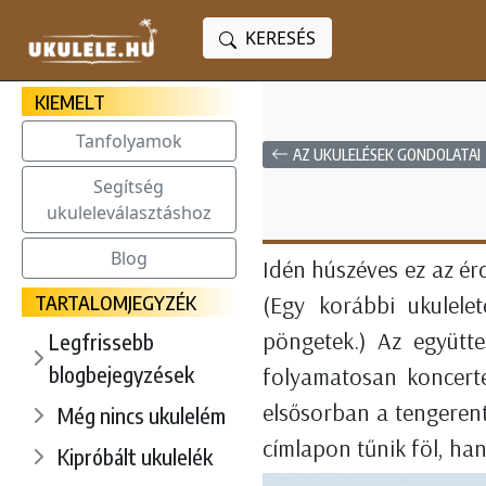
KERESÉS
KIEMELT
Tanfolyamok
AZ UKULELÉSEK GONDOLATAI
Segítség
ukuleleválasztáshoz
Blog
Idén húszéves ez az ér
TARTALOMJEGYZÉK
(Egy korábbi ukulele
pöngetek.) Az együtte
Legfrissebb
blogbejegyzések
folyamatosan koncert
elsősorban a tengeren
Még nincs ukulelém
címlapon tűnik föl, ha
Kipróbált ukulelék