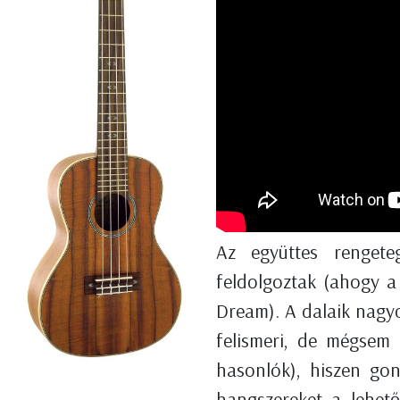
Az együttes rengete
feldolgoztak (ahogy a 
Dream). A dalaik nagyon
felismeri, de mégsem
hasonlók), hiszen go
hangszereket a lehető