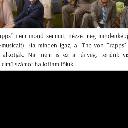
rapps" nem mond semmit, nézze meg mindenké
(~musicalt). Ha minden igaz, a "The von Trapps"
 alkotják. Na, nem is ez a lényeg, térjünk vi
 című számot hallottam tőlük: