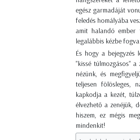
egész garmadáját vonu
feledés homályába vesz
amit halandó ember 
legalábbis kézbe fogva 
És hogy a bejegyzés l
"kissé túlmozgásos" a 
nézünk, és megfigyeljü
teljesen fölösleges, 
kapkodja a kezét, túlz
élvezhető a zenéjük, 
hiszem, ez mégis meg
mindenkit!