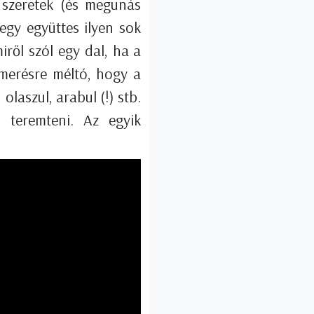
 szeretek (és megunás
egy együttes ilyen sok
ről szól egy dal, ha a
smerésre méltó, hogy a
olaszul, arabul (!) stb.
t teremteni. Az egyik