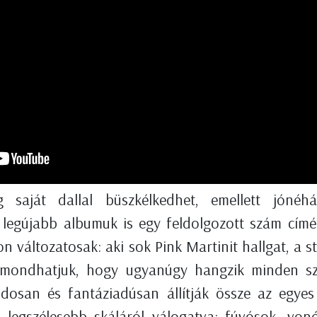
g saját dallal büszkélkedhet, emellett jóné
legújabb albumuk is egy feldolgozott szám címét 
 változatosak: aki sok Pink Martinit hallgat, a st
 mondhatjuk, hogy ugyanúgy hangzik minden s
ndosan és fantáziadúsan állítják össze az egye
 legszélesebb skáláról válogatva: fúvósok, von