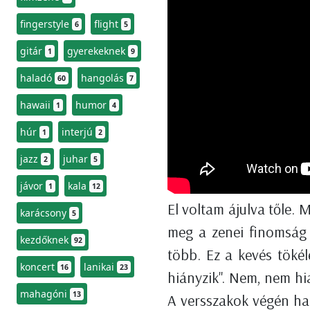
fingerstyle
flight
6
5
gitár
gyerekeknek
1
9
haladó
hangolás
60
7
hawaii
humor
1
4
húr
interjú
1
2
jazz
juhar
2
5
jávor
kala
1
12
El voltam ájulva tőle. 
karácsony
5
meg a zenei finomság 
kezdőknek
92
több. Ez a kevés tökél
koncert
lanikai
16
23
hiányzik". Nem, nem hiá
mahagóni
13
A versszakok végén hall