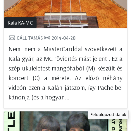
Kala KA-MC
GÁLL TAMÁS
2014-04-28
Nem, nem a MasterCarddal szövetkezett a
Kala gyár, az MC rövidítés mást jelent . Ez a
szép ukuleletest mangófából (M) készült és
koncert (C) a mérete. Az előző néhány
videón ezen a Kalán játszom, így Pachelbel
kánonja (és a hogyan...
Feldolgozott dalok