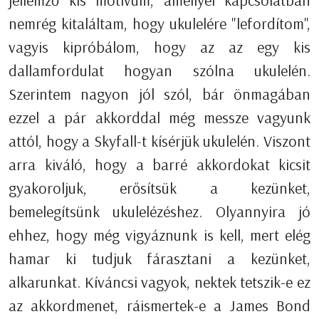
jellemző kis motívum, amellyel kapcsolatban
nemrég kitaláltam, hogy ukulelére "lefordítom",
vagyis kipróbálom, hogy az az egy kis
dallamfordulat hogyan szólna ukulelén.
Szerintem nagyon jól szól, bár önmagában
ezzel a pár akkorddal még messze vagyunk
attól, hogy a Skyfall-t kísérjük ukulelén. Viszont
arra kiváló, hogy a barré akkordokat kicsit
gyakoroljuk, erősítsük a kezünket,
bemelegítsünk ukulelézéshez. Olyannyira jó
ehhez, hogy még vigyáznunk is kell, mert elég
hamar ki tudjuk fárasztani a kezünket,
alkarunkat. Kíváncsi vagyok, nektek tetszik-e ez
az akkordmenet, ráismertek-e a James Bond