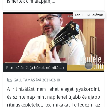
ismerték cím alapján,...
Tanulj ukulelézni!
Ritmizálás 2. (a húrok némítása)
GÁLL TAMÁS
2021-02-10
A ritmizálást nem lehet eleget gyakorolni,
és szinte nap mint nap lehet újabb és újabb
ritmusképleteket, technikákat felfedezni az