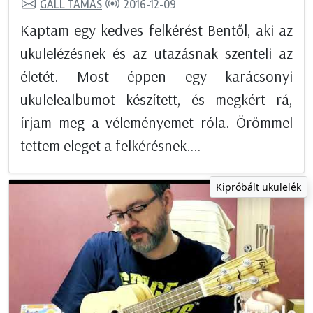
GÁLL TAMÁS
2016-12-09
Kaptam egy kedves felkérést Bentől, aki az
ukulelézésnek és az utazásnak szenteli az
életét. Most éppen egy karácsonyi
ukulelealbumot készített, és megkért rá,
írjam meg a véleményemet róla. Örömmel
tettem eleget a felkérésnek....
Kipróbált ukulelék