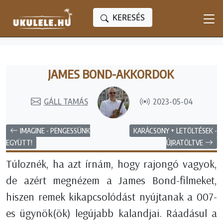
KERESÉS
JAMES BOND-AKKORDOK
GÁLL TAMÁS
2023-05-04
IMAGINE - PENGESSÜNK
KARÁCSONY + LETÖLTÉSEK -
ÚJRATÖLTVE
EGYÜTT!
Túloznék, ha azt írnám, hogy rajongó vagyok,
de azért megnézem a James Bond-filmeket,
hiszen remek kikapcsolódást nyújtanak a 007-
es ügynök(ök) legújabb kalandjai. Ráadásul a