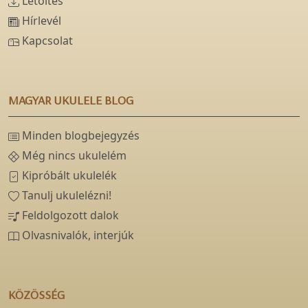
Letöltés
Hírlevél
Kapcsolat
MAGYAR UKULELE BLOG
Minden blogbejegyzés
Még nincs ukulelém
Kipróbált ukulelék
Tanulj ukulelézni!
Feldolgozott dalok
Olvasnivalók, interjúk
KÖZÖSSÉG