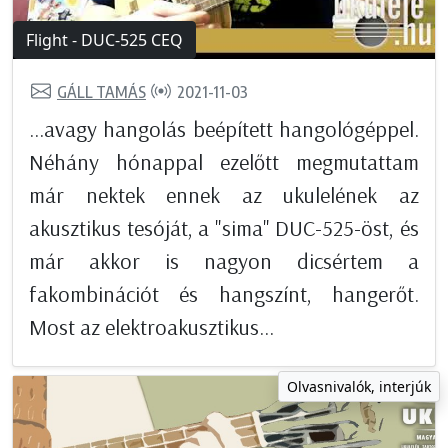
Flight - DUC-525 CEQ
GÁLL TAMÁS
2021-11-03
...avagy hangolás beépített hangológéppel.
Néhány hónappal ezelőtt megmutattam
már nektek ennek az ukulelének az
akusztikus tesóját, a "sima" DUC-525-öst, és
már akkor is nagyon dicsértem a
fakombinációt és hangszínt, hangerőt.
Most az elektroakusztikus...
Olvasnivalók, interjúk