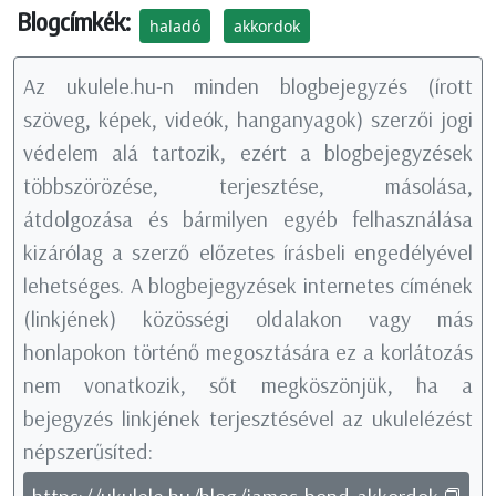
Blogcímkék:
haladó
akkordok
Az ukulele.hu-n minden blogbejegyzés (írott
szöveg, képek, videók, hanganyagok) szerzői jogi
védelem alá tartozik, ezért a blogbejegyzések
többszörözése, terjesztése, másolása,
átdolgozása és bármilyen egyéb felhasználása
kizárólag a szerző előzetes írásbeli engedélyével
lehetséges. A blogbejegyzések internetes címének
(linkjének) közösségi oldalakon vagy más
honlapokon történő megosztására ez a korlátozás
nem vonatkozik, sőt megköszönjük, ha a
bejegyzés linkjének terjesztésével az ukulelézést
népszerűsíted: