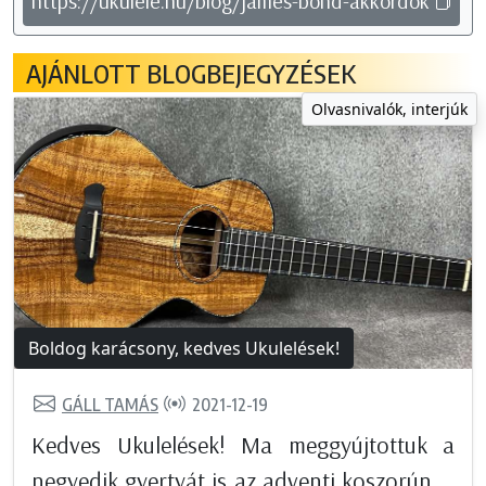
https://ukulele.hu/blog/james-bond-akkordok
AJÁNLOTT BLOGBEJEGYZÉSEK
Olvasnivalók, interjúk
Boldog karácsony, kedves Ukulelések!
GÁLL TAMÁS
2021-12-19
Kedves Ukulelések! Ma meggyújtottuk a
negyedik gyertyát is az adventi koszorún ...