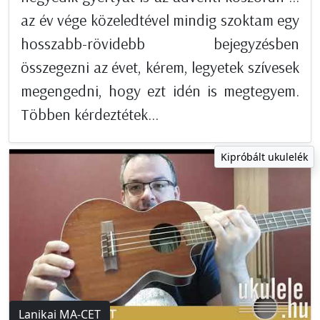
az év vége közeledtével mindig szoktam egy
hosszabb-rövidebb bejegyzésben
összegezni az évet, kérem, legyetek szívesek
megengedni, hogy ezt idén is megtegyem.
Többen kérdeztétek...
Kipróbált ukulelék
Lanikai MA-CET