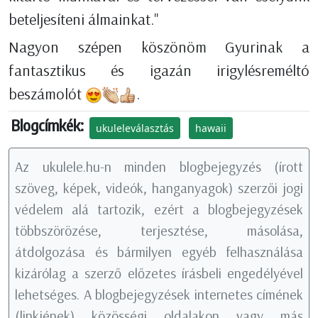
beteljesíteni álmainkat."
Nagyon szépen köszönöm Gyurinak a
fantasztikus és igazán irigylésreméltó
beszámolót
.
Blogcímkék:
ukuleleválasztás
hawaii
Az ukulele.hu-n minden blogbejegyzés (írott
szöveg, képek, videók, hanganyagok) szerzői jogi
védelem alá tartozik, ezért a blogbejegyzések
többszörözése, terjesztése, másolása,
átdolgozása és bármilyen egyéb felhasználása
kizárólag a szerző előzetes írásbeli engedélyével
lehetséges. A blogbejegyzések internetes címének
(linkjének) közösségi oldalakon vagy más