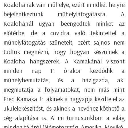
Koalohanak van műhelye, ezért mindkét helyre
bejelentkeztünk műhelylátogatásra. A
Koalohánál ugyan beengedtek minket az
előtérbe, de a covidra való tekintettel a
műhelylátogatás szünetelt, ezért sajnos nem
tudtuk megnézni, hogy hogyan készülnek a
Koaloha hangszerek. A Kamakánál viszont
minden nap 11 órakor kezdődik a
műhelybemutatás, és a házigazda, aki
megmutatja a folyamatokat, nem más mint
Fred Kamaka Jr. akinek a nagyapja kezdte el az
ukulelekészítést, és akinek a nevéhez köthető a
cég alapítása is. A mi turnusunkban a világ
minden tájáról (Németország, Amerika, Mexikó,