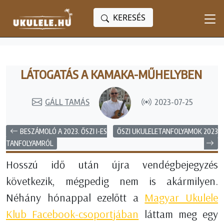
KERESÉS
LÁTOGATÁS A KAMAKA-MŰHELYBEN
GÁLL TAMÁS
2023-07-25
BESZÁMOLÓ A 2023. ŐSZI I-ES
ŐSZI UKULELETANFOLYAMOK 2023
TANFOLYAMRÓL
Hosszú idő után újra vendégbejegyzés
következik, mégpedig nem is akármilyen.
Néhány hónappal ezelőtt a
Magyar Ukulele
Klub Facebook-csoportjában
láttam meg egy