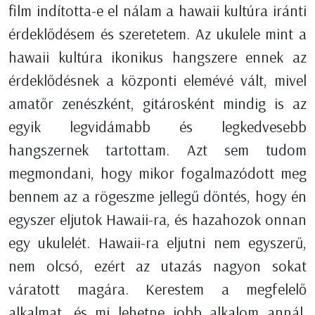
film indította-e el nálam a hawaii kultúra iránti
érdeklődésem és szeretetem. Az ukulele mint a
hawaii kultúra ikonikus hangszere ennek az
érdeklődésnek a központi elemévé vált, mivel
amatőr zenészként, gitárosként mindig is az
egyik legvidámabb és legkedvesebb
hangszernek tartottam. Azt sem tudom
megmondani, hogy mikor fogalmazódott meg
bennem az a rögeszme jellegű döntés, hogy én
egyszer eljutok Hawaii-ra, és hazahozok onnan
egy ukulelét. Hawaii-ra eljutni nem egyszerű,
nem olcsó, ezért az utazás nagyon sokat
váratott magára. Kerestem a megfelelő
alkalmat, és mi lehetne jobb alkalom annál,