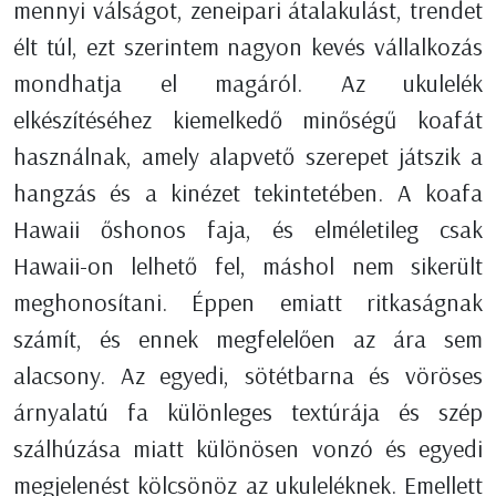
mennyi válságot, zeneipari átalakulást, trendet
élt túl, ezt szerintem nagyon kevés vállalkozás
mondhatja el magáról. Az ukulelék
elkészítéséhez kiemelkedő minőségű koafát
használnak, amely alapvető szerepet játszik a
hangzás és a kinézet tekintetében. A koafa
Hawaii őshonos faja, és elméletileg csak
Hawaii-on lelhető fel, máshol nem sikerült
meghonosítani. Éppen emiatt ritkaságnak
számít, és ennek megfelelően az ára sem
alacsony. Az egyedi, sötétbarna és vöröses
árnyalatú fa különleges textúrája és szép
szálhúzása miatt különösen vonzó és egyedi
megjelenést kölcsönöz az ukuleléknek. Emellett