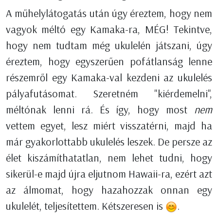
A műhelylátogatás után úgy éreztem, hogy nem
vagyok méltó egy Kamaka-ra, MÉG! Tekintve,
hogy nem tudtam még ukulelén játszani, úgy
éreztem, hogy egyszerűen pofátlanság lenne
részemről egy Kamaka-val kezdeni az ukulelés
pályafutásomat. Szeretném "kiérdemelni",
méltónak lenni rá. És így, hogy most
nem
vettem egyet, lesz miért visszatérni, majd ha
már gyakorlottabb ukulelés leszek. De persze az
élet kiszámíthatatlan, nem lehet tudni, hogy
sikerül-e majd újra eljutnom Hawaii-ra, ezért azt
az álmomat, hogy hazahozzak onnan egy
ukulelét, teljesítettem. Kétszeresen is
.