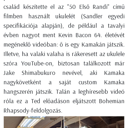
család készítette el az "50 Első Randi" című
filmben használt ukulelét (Sandler egyedi
specifikációja alapján), de például a tavalyi
évben nagyot ment Kevin Bacon 64. életévét
megéneklő videóban: ő is egy Kamakán játszik.
Illetve, ha valaki valaha is rákeresett az ukulele
szóra YouTube-on, biztosan találkozott már
Jake Shimabukuro nevével, aki Kamaka
nagykövetként a saját custom Kamaka
hangszerén játszik. Talán a leghíresebb videó
róla ez a Ted előadáson eljátszott Bohemian
Rhapsody-feldolgozás.