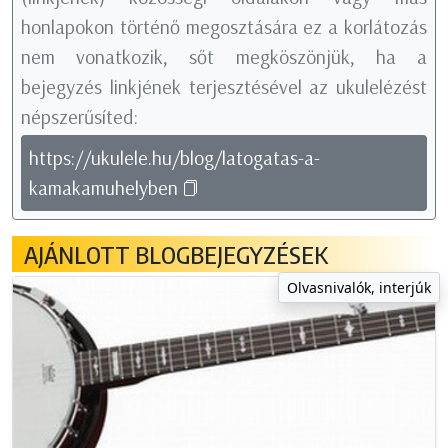
honlapokon történő megosztására ez a korlátozás
nem vonatkozik, sőt megköszönjük, ha a
bejegyzés linkjének terjesztésével az ukulelézést
népszerűsíted:
https://ukulele.hu/blog/latogatas-a-
kamakamuhelyben
AJÁNLOTT BLOGBEJEGYZÉSEK
Olvasnivalók, interjúk