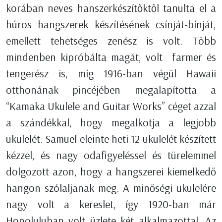
korában neves hanszerkészítőktől tanulta el a
húros hangszerek készítésének csínját-bínját,
emellett tehetséges zenész is volt. Több
mindenben kipróbálta magát, volt farmer és
tengerész is, míg 1916-ban végül Hawaii
otthonának pincéjében megalapította a
“Kamaka Ukulele and Guitar Works” céget azzal
a szándékkal, hogy megalkotja a legjobb
ukulelét. Samuel eleinte heti 12 ukulelét készített
kézzel, és nagy odafigyeléssel és türelemmel
dolgozott azon, hogy a hangszerei kiemelkedő
hangon szólaljanak meg. A minőségi ukulelére
nagy volt a kereslet, így 1920-ban már
Honoluluban volt üzlete két alkalmazottal. Az