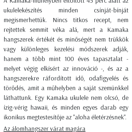
A Kamaka-műhelyben eltöltött 45 perc alatt az
ukulelekészítés minden csínját-bínját
megismerhettük. Nincs titkos recept, nem
rejtettek semmit véka alá, mert a Kamaka
hangszerek értékét és minőségét nem trükkök
vagy különleges kezelési módszerek adják,
hanem a több mint 100 éves tapasztalat -
melyet végig elkísért az innováció -, és az a
hangszerekre ráfordított idő, odafigyelés és
törődés, amit a műhelyben a saját szemünkkel
láthattunk. Egy Kamaka ukulele nem olcsó, de
ízig-vérig hawaii, és minden egyes darab egy
ikonikus megtestesítője az "aloha életérzésnek".
Az álomhangszer várat magára