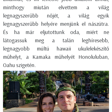
minthogy miután elvettem a világ
legnagyszerűbb nőjét, a világ egyik
legnagyszerűbb helyére menjünk el nászútra.
És ha már eljutottunk oda, miért ne
látogassuk meg a talán leghíresebb,
legnagyobb múltú hawaii ukulelekészítő
műhelyt, a Kamaka műhelyét Honoluluban,
Oahu szigetén.