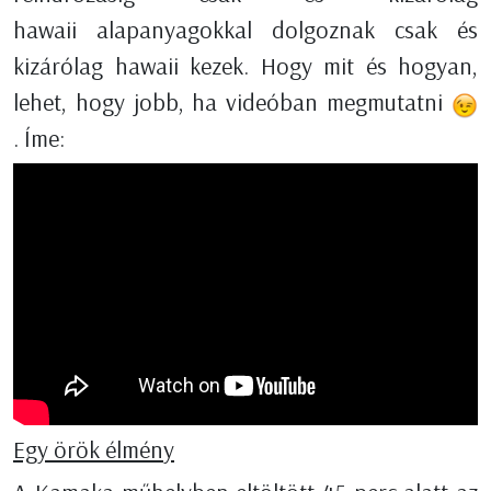
hawaii alapanyagokkal dolgoznak csak és
kizárólag hawaii kezek. Hogy mit és hogyan,
lehet, hogy jobb, ha videóban megmutatni
. Íme:
Egy örök élmény