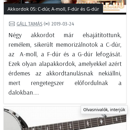
Akkordok 05: C-dúr, A-moll, F-dúr és G-dúr
GÁLL TAMÁS
2019-03-24
Négy akkordot már elsajátítottunk,
remélem, sikerült memorizálnotok a C-dúr,
az A-moll, a F-dúr és a G-dúr lefogását.
Ezek olyan alapakkordok, amelyekkel azért
érdemes az akkordtanulásnak nekiállni,
mert rengetegszer előfordulnak a
dalokban....
Olvasnivalók, interjúk