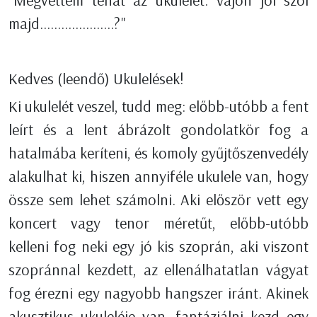
"Megvettem tehát az ukulelét. Vajon jól szól
majd.....................?"
Kedves (leendő) Ukulelések!
Ki ukulelét veszel, tudd meg: előbb-utóbb a fent
leírt és a lent ábrázolt gondolatkör fog a
hatalmába keríteni, és komoly gyűjtőszenvedély
alakulhat ki, hiszen annyiféle ukulele van, hogy
össze sem lehet számolni. Aki először vett egy
koncert vagy tenor méretűt, előbb-utóbb
kelleni fog neki egy jó kis szoprán, aki viszont
szopránnal kezdett, az ellenálhatatlan vágyat
fog érezni egy nagyobb hangszer iránt. Akinek
akusztikus ukuleléje van, fantáziálni kezd egy