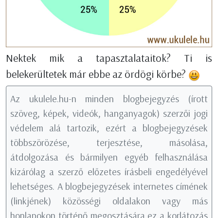
Nektek mik a tapasztalataitok? Ti is
belekerültetek már ebbe az ördögi körbe?
Az ukulele.hu-n minden blogbejegyzés (írott
szöveg, képek, videók, hanganyagok) szerzői jogi
védelem alá tartozik, ezért a blogbejegyzések
többszörözése, terjesztése, másolása,
átdolgozása és bármilyen egyéb felhasználása
kizárólag a szerző előzetes írásbeli engedélyével
lehetséges. A blogbejegyzések internetes címének
(linkjének) közösségi oldalakon vagy más
honlapokon történő megosztására ez a korlátozás