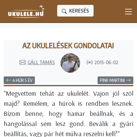
KERESÉS
AZ UKULELÉSEK GONDOLATAI
GÁLL TAMÁS
2015-06-02
4 HÚR 5 ÉV
PINK MARTINI
"Megvettem tehát az ukulelét. Vajon jól szól
majd? Remélem, a húrok is rendben lesznek.
Bízom benne, hogy hamar beállnak, és a
hangolással sem lesz gond. Beválik a gyári
beállítás, vagy pár hét múlva reszelni kell?"