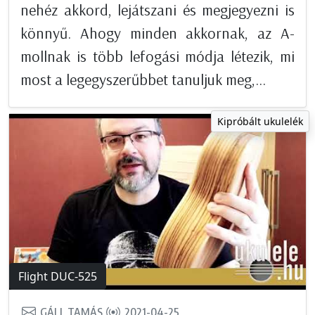
nehéz akkord, lejátszani és megjegyezni is
könnyű. Ahogy minden akkornak, az A-
mollnak is több lefogási módja létezik, mi
most a legegyszerűbbet tanuljuk meg,...
Kipróbált ukulelék
Flight DUC-525
GÁLL TAMÁS
2021-04-25