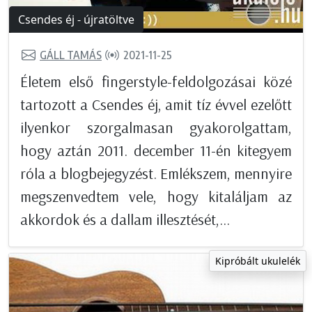
Csendes éj - újratöltve
GÁLL TAMÁS
2021-11-25
Életem első fingerstyle-feldolgozásai közé
tartozott a Csendes éj, amit tíz évvel ezelőtt
ilyenkor szorgalmasan gyakorolgattam,
hogy aztán 2011. december 11-én kitegyem
róla a blogbejegyzést. Emlékszem, mennyire
megszenvedtem vele, hogy kitaláljam az
akkordok és a dallam illesztését,...
Kipróbált ukulelék