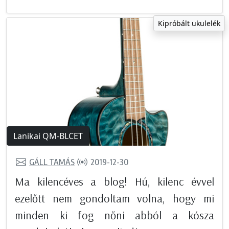
Kipróbált ukulelék
Lanikai QM-BLCET
GÁLL TAMÁS
2019-12-30
Ma kilencéves a blog! Hú, kilenc évvel
ezelőtt nem gondoltam volna, hogy mi
minden ki fog nőni abból a kósza