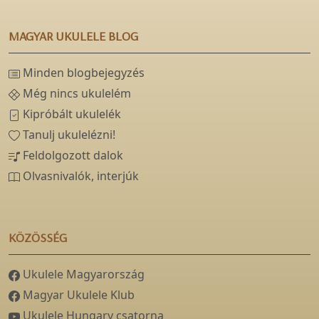
MAGYAR UKULELE BLOG
Minden blogbejegyzés
Még nincs ukulelém
Kipróbált ukulelék
Tanulj ukulelézni!
Feldolgozott dalok
Olvasnivalók, interjúk
KÖZÖSSÉG
Ukulele Magyarország
Magyar Ukulele Klub
Ukulele Hungary csatorna