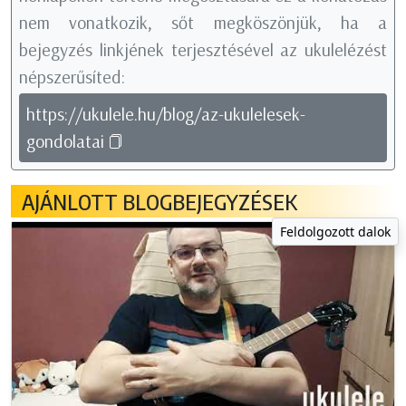
nem vonatkozik, sőt megköszönjük, ha a
bejegyzés linkjének terjesztésével az ukulelézést
népszerűsíted:
https://ukulele.hu/blog/az-ukulelesek-
gondolatai
AJÁNLOTT BLOGBEJEGYZÉSEK
Feldolgozott dalok