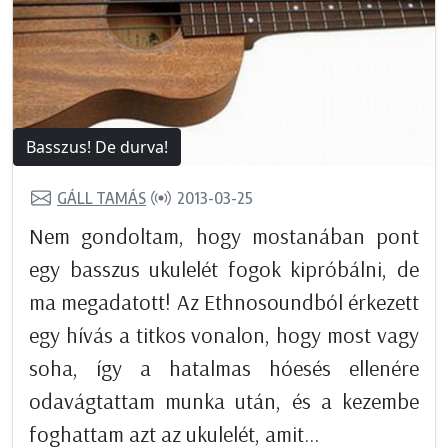
Basszus! De durva!
GÁLL TAMÁS
2013-03-25
Nem gondoltam, hogy mostanában pont
egy basszus ukulelét fogok kipróbálni, de
ma megadatott! Az Ethnosoundból érkezett
egy hívás a titkos vonalon, hogy most vagy
soha, így a hatalmas hóesés ellenére
odavágtattam munka után, és a kezembe
foghattam azt az ukulelét, amit...