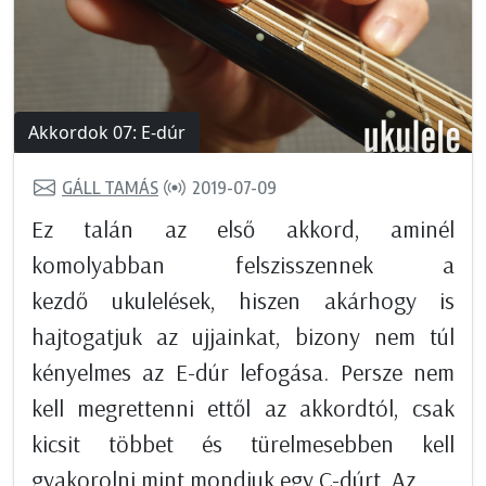
Akkordok 07: E-dúr
GÁLL TAMÁS
2019-07-09
Ez talán az első akkord, aminél
komolyabban felszisszennek a
kezdő ukulelések, hiszen akárhogy is
hajtogatjuk az ujjainkat, bizony nem túl
kényelmes az E-dúr lefogása. Persze nem
kell megrettenni ettől az akkordtól, csak
kicsit többet és türelmesebben kell
gyakorolni mint mondjuk egy C-dúrt. Az...