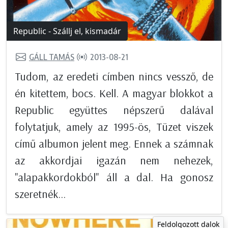
Republic - Szállj el, kismadár
GÁLL TAMÁS
2013-08-21
Tudom, az eredeti címben nincs vessző, de
én kitettem, bocs. Kell. A magyar blokkot a
Republic együttes népszerű dalával
folytatjuk, amely az 1995-ös, Tüzet viszek
című albumon jelent meg. Ennek a számnak
az akkordjai igazán nem nehezek,
"alapakkordokból" áll a dal. Ha gonosz
szeretnék...
Feldolgozott dalok