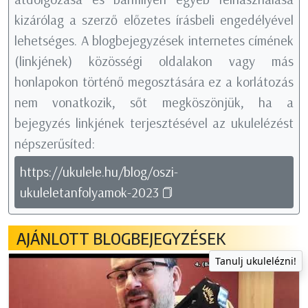
kizárólag a szerző előzetes írásbeli engedélyével
lehetséges. A blogbejegyzések internetes címének
(linkjének) közösségi oldalakon vagy más
honlapokon történő megosztására ez a korlátozás
nem vonatkozik, sőt megköszönjük, ha a
bejegyzés linkjének terjesztésével az ukulelézést
népszerűsíted:
https://ukulele.hu/blog/oszi-
ukuleletanfolyamok-2023
AJÁNLOTT BLOGBEJEGYZÉSEK
Tanulj ukulelézni!