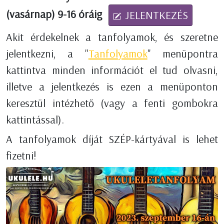
(
vasárnap
) 9-16 óráig
JELENTKEZÉS
Akit érdekelnek a tanfolyamok, és szeretne
jelentkezni, a "
Tanfolyamok
" menüpontra
kattintva minden információt el tud olvasni,
illetve a jelentkezés is ezen a menüponton
keresztül intézhető (vagy a fenti gombokra
kattintással).
A tanfolyamok díját SZÉP-kártyával is lehet
fizetni!