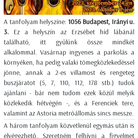
A tanfolyam helyszíne:
1056 Budapest, Irányi u.
3.
Ez a helyszín az Erzsébet híd lábánál
található, itt gyűlünk össze mindkét
alkalommal. Vasárnap ingyenes a parkolás a
környéken, ha pedig valaki tömegközlekedéssel
jönne, annak a 2-es villamost és rengeteg
buszjáratot (5, 7, 110, 112, 178 stb.) tudok
ajánlani - bár nem tudom ezek közül melyik
közlekedik hétvégén -, és a Ferenciek tere,
valamint az Astoria metróállomás sincs messze.
A három tanfolyam közvetlenül egymás után is
elvégezhető. Szeretném felhívni a figyelmet