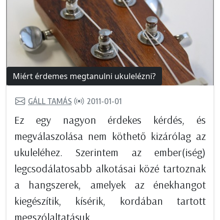
Miért érdemes megtanulni ukulelézni?
GÁLL TAMÁS
2011-01-01
Ez egy nagyon érdekes kérdés, és
megválaszolása nem köthető kizárólag az
ukuleléhez. Szerintem az ember(iség)
legcsodálatosabb alkotásai közé tartoznak
a hangszerek, amelyek az énekhangot
kiegészítik, kísérik, kordában tartott
megszólaltatásuk...