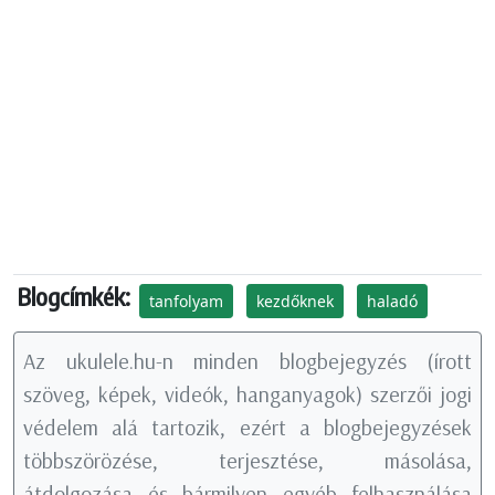
Blogcímkék:
tanfolyam
kezdőknek
haladó
Az ukulele.hu-n minden blogbejegyzés (írott
szöveg, képek, videók, hanganyagok) szerzői jogi
védelem alá tartozik, ezért a blogbejegyzések
többszörözése, terjesztése, másolása,
átdolgozása és bármilyen egyéb felhasználása