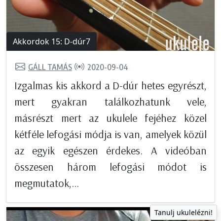
Akkordok 15: D-dúr7
GÁLL TAMÁS
2020-09-04
Izgalmas kis akkord a D-dúr hetes egyrészt,
mert gyakran találkozhatunk vele,
másrészt mert az ukulele fejéhez közel
kétféle lefogási módja is van, amelyek közül
az egyik egészen érdekes. A videóban
összesen három lefogási módot is
megmutatok,...
Tanulj ukulelézni!