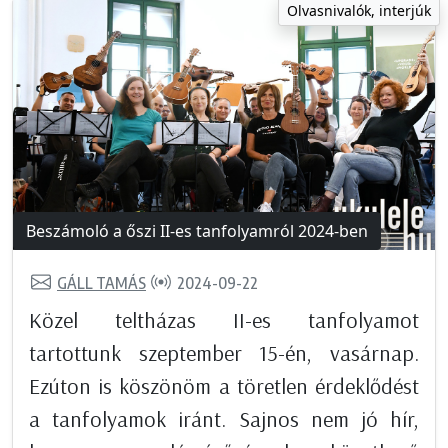
Olvasnivalók, interjúk
Beszámoló a őszi II-es tanfolyamról 2024-ben
GÁLL TAMÁS
2024-09-22
Közel teltházas II-es tanfolyamot
tartottunk szeptember 15-én, vasárnap.
Ezúton is köszönöm a töretlen érdeklődést
a tanfolyamok iránt. Sajnos nem jó hír,