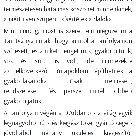
természetesen hatalmas köszönet mindenkinek,
amiért ilyen szuperül kísértétek a dalokat.
Mint mindig, most is szeretném megüzenni a
Tanítványaimnak, hogy amiről a tanfolyamon
szó esett, és amiket pengettünk, gyakoroltunk,
sok és sűrű is volt, de mindezekre
az elkövetkező hónapokban építhetitek a
gyakorlásaitokat! Csak türelmesen,
rendszeresen (és persze minél többet)
gyakoroljatok.
A tanfolyam végén a D'Addario - a világ egyik
legnagyobb húr- és kiegészítőket gyártó cége -
jóvoltából néhány ukulelés kiegészítőt