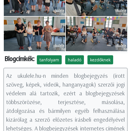
Blogcímkék:
tanfolyam
haladó
kezdőknek
Az ukulele.hu-n minden blogbejegyzés (írott
szöveg, képek, videók, hanganyagok) szerzői jogi
védelem alá tartozik, ezért a blogbejegyzések
többszörözése, terjesztése, másolása,
átdolgozása és bármilyen egyéb felhasználása
kizárólag a szerző előzetes írásbeli engedélyével
lehetséges. A blogbejegyzések internetes címének