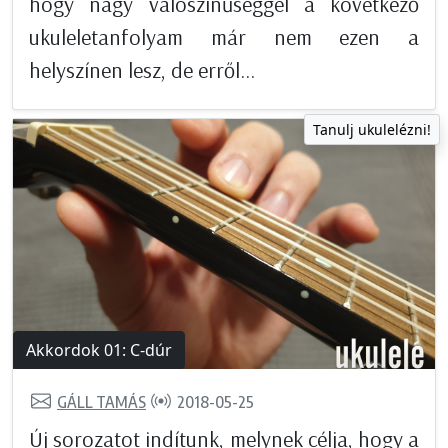
hogy nagy valószínűséggel a következő
ukuleletanfolyam már nem ezen a
helyszínen lesz, de erről...
Tanulj ukulelézni!
Akkordok 01: C-dúr
GÁLL TAMÁS
2018-05-25
Új sorozatot indítunk, melynek célja, hogy a