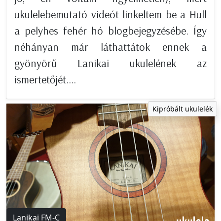
ukulelebemutató videót linkeltem be a Hull
a pelyhes fehér hó blogbejegyzésébe. Így
néhányan már láthattátok ennek a
gyönyörű Lanikai ukulelének az
ismertetőjét....
Kipróbált ukulelék
Lanikai FM-C