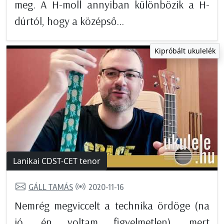
meg. A H-moll annyiban különbözik a H-
dúrtól, hogy a középső...
Kipróbált ukulelék
Lanikai CDST-CET tenor
GÁLL TAMÁS
2020-11-16
Nemrég megviccelt a technika ördöge (na
jó, én voltam figyelmetlen), mert