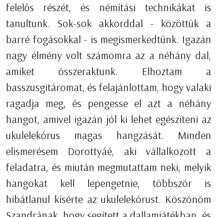
felelős részét, és némítási technikákat is
tanultunk. Sok-sok akkorddal - közöttük a
barré fogásokkal - is megismerkedtünk. Igazán
nagy élmény volt számomra az a néhány dal,
amiket összeraktunk. Elhoztam a
basszusgitáromat, és felajánlottam, hogy valaki
ragadja meg, és pengesse el azt a néhány
hangot, amivel igazán jól ki lehet egészíteni az
ukulelekórus magas hangzását. Minden
elismerésem Dorottyáé, aki vállalkozott a
feladatra, és miután megmutattam neki, melyik
hangokat kell lepengetnie, többször is
hibátlanul kísérte az ukulelekórust. Köszönöm
Szandrának, hogy segített a dallamjátékban, és