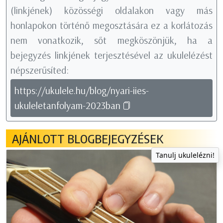
(linkjének) közösségi oldalakon vagy más
honlapokon történő megosztására ez a korlátozás
nem vonatkozik, sőt megköszönjük, ha a
bejegyzés linkjének terjesztésével az ukulelézést
népszerűsíted:
https://ukulele.hu/blog/nyari-iies-
ukuleletanfolyam-2023ban
AJÁNLOTT BLOGBEJEGYZÉSEK
Tanulj ukulelézni!