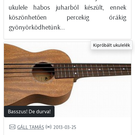
ukulele habos juharból készült, ennek
köszönhetően percekig órákig
gyönyörködhetünk...
Kipróbált ukulelék
Basszus! De durva!
GÁLL TAMÁS
2013-03-25