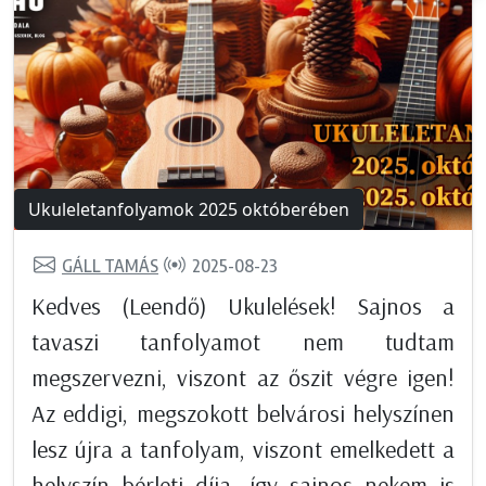
Ukuleletanfolyamok 2025 októberében
GÁLL TAMÁS
2025-08-23
Kedves (Leendő) Ukulelések! Sajnos a
tavaszi tanfolyamot nem tudtam
megszervezni, viszont az őszit végre igen!
Az eddigi, megszokott belvárosi helyszínen
lesz újra a tanfolyam, viszont emelkedett a
helyszín bérleti díja, így sajnos nekem is