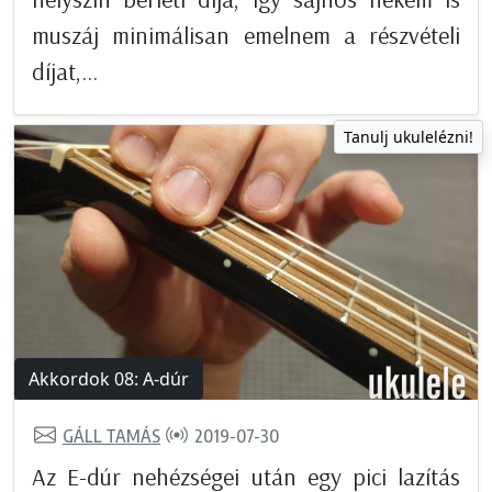
muszáj minimálisan emelnem a részvételi
díjat,...
Tanulj ukulelézni!
Akkordok 08: A-dúr
GÁLL TAMÁS
2019-07-30
Az E-dúr nehézségei után egy pici lazítás