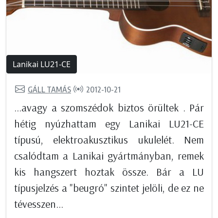
Lanikai LU21-CE
GÁLL TAMÁS
2012-10-21
...avagy a szomszédok biztos örültek . Pár
hétig nyúzhattam egy Lanikai LU21-CE
típusú, elektroakusztikus ukulelét. Nem
csalódtam a Lanikai gyártmányban, remek
kis hangszert hoztak össze. Bár a LU
típusjelzés a "beugró" szintet jelöli, de ez ne
tévesszen...