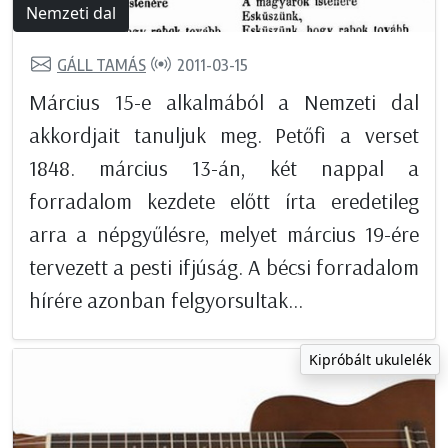
Nemzeti dal
GÁLL TAMÁS
2011-03-15
Március 15-e alkalmából a Nemzeti dal
akkordjait tanuljuk meg. Petőfi a verset
1848. március 13-án, két nappal a
forradalom kezdete előtt írta eredetileg
arra a népgyűlésre, melyet március 19-ére
tervezett a pesti ifjúság. A bécsi forradalom
hírére azonban felgyorsultak...
Kipróbált ukulelék