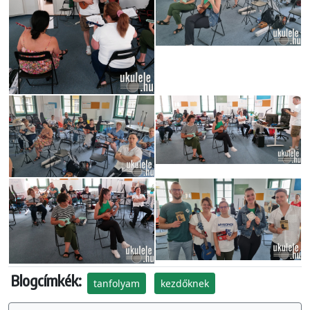
Blogcímkék:
tanfolyam
kezdőknek