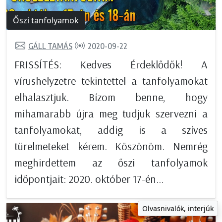
Őszi tanfolyamok
GÁLL TAMÁS
2020-09-22
FRISSÍTÉS: Kedves Érdeklődők! A
vírushelyzetre tekintettel a tanfolyamokat
elhalasztjuk. Bízom benne, hogy
mihamarabb újra meg tudjuk szervezni a
tanfolyamokat, addig is a szíves
türelmeteket kérem. Köszönöm. Nemrég
meghirdettem az őszi tanfolyamok
időpontjait: 2020. október 17-én...
Olvasnivalók, interjúk