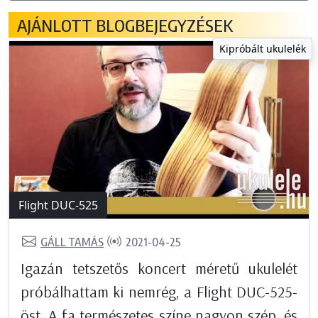
AJÁNLOTT BLOGBEJEGYZÉSEK
Kipróbált ukulelék
Flight DUC-525
GÁLL TAMÁS
2021-04-25
Igazán tetszetős koncert méretű ukulelét
próbálhattam ki nemrég, a Flight DUC-525-
öst. A fa természetes színe nagyon szép, és