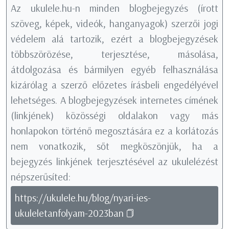
Az ukulele.hu-n minden blogbejegyzés (írott
szöveg, képek, videók, hanganyagok) szerzői jogi
védelem alá tartozik, ezért a blogbejegyzések
többszörözése, terjesztése, másolása,
átdolgozása és bármilyen egyéb felhasználása
kizárólag a szerző előzetes írásbeli engedélyével
lehetséges. A blogbejegyzések internetes címének
(linkjének) közösségi oldalakon vagy más
honlapokon történő megosztására ez a korlátozás
nem vonatkozik, sőt megköszönjük, ha a
bejegyzés linkjének terjesztésével az ukulelézést
népszerűsíted:
https://ukulele.hu/blog/nyari-ies-
ukuleletanfolyam-2023ban