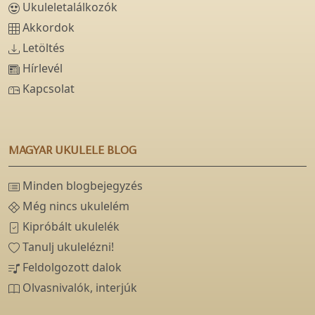
Ukuleletalálkozók
Akkordok
Letöltés
Hírlevél
Kapcsolat
MAGYAR UKULELE BLOG
Minden blogbejegyzés
Még nincs ukulelém
Kipróbált ukulelék
Tanulj ukulelézni!
Feldolgozott dalok
Olvasnivalók, interjúk