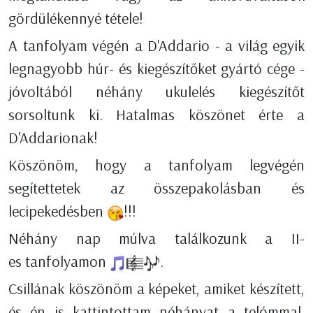
gördülékennyé tétele!
A tanfolyam végén a D'Addario - a világ egyik
legnagyobb húr- és kiegészítőket gyártó cége -
jóvoltából néhány ukulelés kiegészítőt
sorsoltunk ki. Hatalmas köszönet érte a
D'Addarionak!
Köszönöm, hogy a tanfolyam legvégén
segítettetek az összepakolásban és
lecipekedésben
!!!
Néhány nap múlva találkozunk a II-
es tanfolyamon
.
Csillának köszönöm a képeket, amiket készített,
és én is kattintottam néhányat a telómmal,