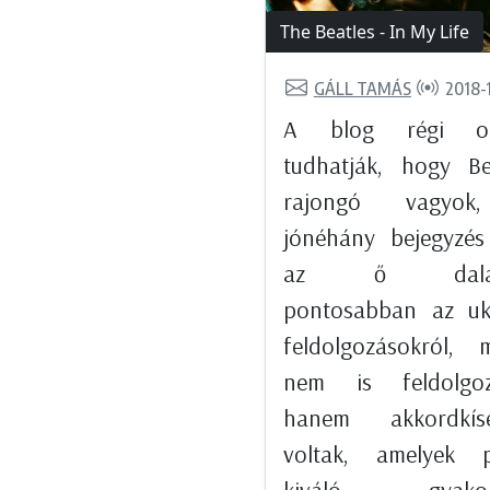
The Beatles - In My Life
GÁLL TAMÁS
2018-
A blog régi ol
tudhatják, hogy Be
rajongó vagyok
jónéhány bejegyzés
az ő dalaik
pontosabban az uku
feldolgozásokról, 
nem is feldolgoz
hanem akkordkísé
voltak, amelyek p