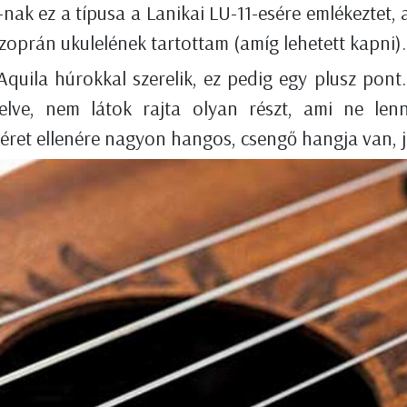
nak ez a típusa a Lanikai LU-11-esére emlékeztet, 
zoprán ukulelének tartottam (amíg lehetett kapni).
Aquila húrokkal szerelik, ez pedig egy plusz pont
elve, nem látok rajta olyan részt, ami ne len
ret ellenére nagyon hangos, csengő hangja van, jó 