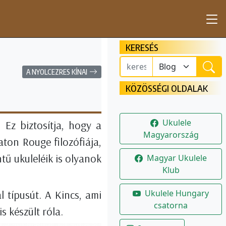
KERESÉS
A NYOLCEZRES KÍNAI
KÖZÖSSÉGI OLDALAK
Ukulele
Ez biztosítja, hogy a
Magyarország
ton Rouge filozófiája,
tű ukuleléik is olyanok
Magyar Ukulele
Klub
Ukulele Hungary
típusút. A Kincs, ami
csatorna
is készült róla.