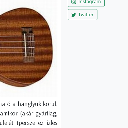
Instagram
Twitter
ható a hanglyuk körül.
amikor (akár gyárilag,
lelét (persze ez ízlés