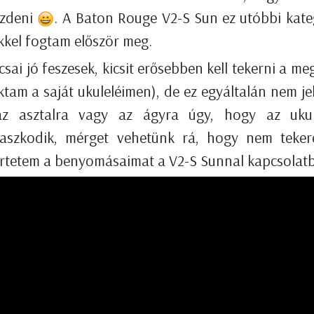
üzdeni
. A Baton Rouge V2-S Sun ez utóbbi kateg
ekkel fogtam először meg.
ai jó feszesek, kicsit erősebben kell tekerni a me
tam a saját ukuleléimen), de ez egyáltalán nem je
az asztalra vagy az ágyra úgy, hogy az ukule
aszkodik, mérget vehetünk rá, hogy nem tekere
rtetem a benyomásaimat a V2-S Sunnal kapcsolat