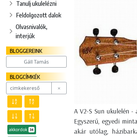
Tanulj ukulelézni
Feldolgozott dalok
Olvasnivalók,
interjúk
BLOGGEREINK
Gáll Tamás
BLOGCÍMKÉK
A V2-S Sun ukulelén - 
Egyszerű, egyedi mint
akkordok
akár utólag, házibark
34