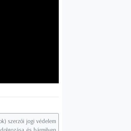
k) szerzői jogi védelem
tdolgozása és bármilyen