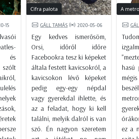
Cifra palota
A metr
10-15
GÁLL TAMÁS
2020-05-06
GÁL
vasói
Egy kedves ismerősöm,
Tudom
atles-
Orsi, időről időre
izga
, és
Facebookra tesz ki képeket
"mezt
 szólt
általa festett kavicsokról, a
hasú 
ról,
kavicsokon lévő képeket
mégis
lelés
pedig egy-egy népdal
be
melyek
vagy gyerekdal ihlette, és
metro
ások,
az a feladat, hogy ki kell
gyere
retek
találni, melyik dalról is van
óráko
ersze
szó. Én nagyon szeretem
ez a 