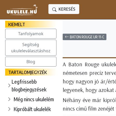
KERESÉS
KIEMELT
Tanfolyamok
BATON ROUGE UR 11-C
Segítség
ukuleleválasztáshoz
Blog
A Baton Rouge ukulelé
TARTALOMJEGYZÉK
németesen precíz terve
hogy nagyon jó ár/érté
Legfrissebb
blogbejegyzések
legyenek, hogy azokat 
Még nincs ukulelém
Néhány éve már kiprób
nincs című film zenéjét
Kipróbált ukulelék