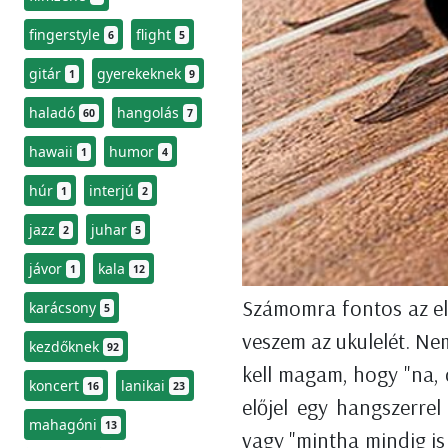
fingerstyle
flight
6
5
gitár
gyerekeknek
1
9
haladó
hangolás
60
7
hawaii
humor
1
4
húr
interjú
1
2
jazz
juhar
2
5
jávor
kala
1
12
Számomra fontos az el
karácsony
5
veszem az ukulelét. N
kezdőknek
92
kell magam, hogy "na,
koncert
lanikai
16
23
előjel egy hangszerre
mahagóni
13
vagy "mintha mindig is