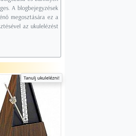
éges. A blogbejegyzések
rténő megosztására ez a
ztésével az ukulelézést
Tanulj ukulelézni!