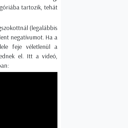
óriába tartozik, tehát
gszokottnál (legalábbis
lent negatívumot. Ha a
le feje véletlenül a
dnek el. Itt a videó,
ban: