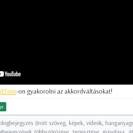
dTime
-on gyakorolni az akkordváltásokat!
ge
blogbejegyzés (írott szöveg, képek, videók, hanganyago
logbejegyzések többszörözése, terjesztése, másolása, á