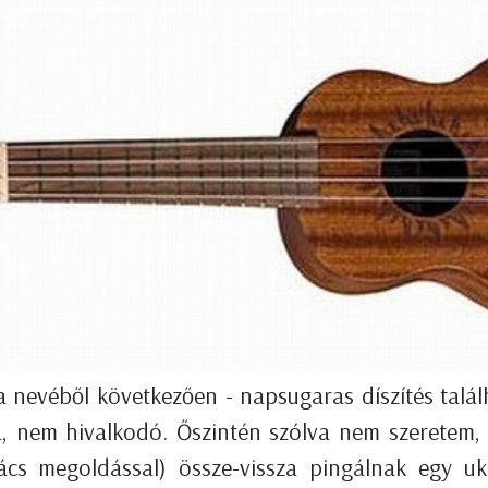
a nevéből következően - napsugaras díszítés talál
a, nem hivalkodó. Őszintén szólva nem szeretem, 
ács megoldással) össze-vissza pingálnak egy uku