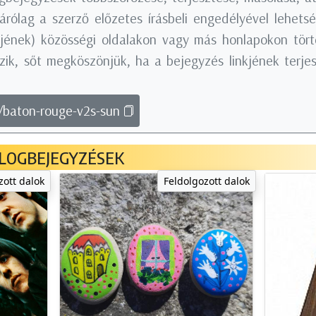
árólag a szerző előzetes írásbeli engedélyével lehets
nkjének) közösségi oldalakon vagy más honlapokon tö
ik, sőt megköszönjük, ha a bejegyzés linkjének terjes
g/baton-rouge-v2s-sun
LOGBEJEGYZÉSEK
zott dalok
Feldolgozott dalok