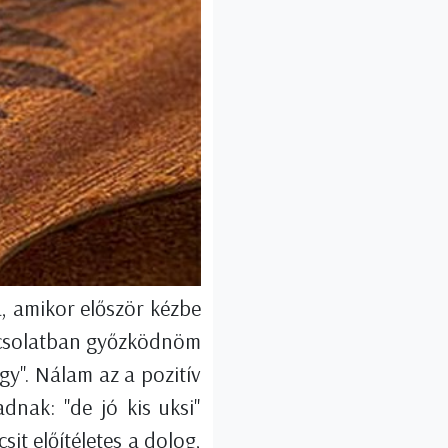
, amikor először kézbe
apcsolatban győzködnöm
y". Nálam az a pozitív
dnak: "de jó kis uksi"
csit előítéletes a dolog,