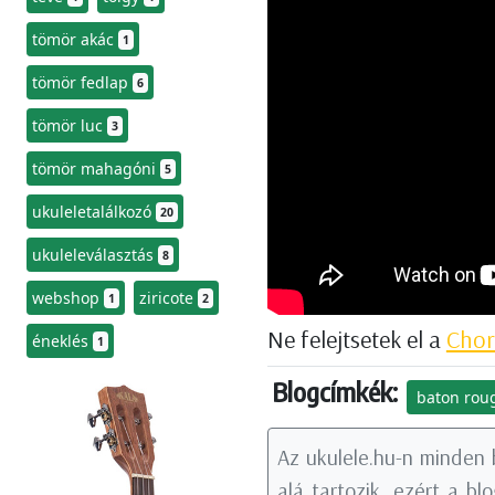
tömör akác
1
tömör fedlap
6
tömör luc
3
tömör mahagóni
5
ukuleletalálkozó
20
ukuleleválasztás
8
webshop
ziricote
1
2
Ne felejtsetek el a
Chor
éneklés
1
Blogcímkék:
baton rou
Az ukulele.hu-n minden 
alá tartozik, ezért a b