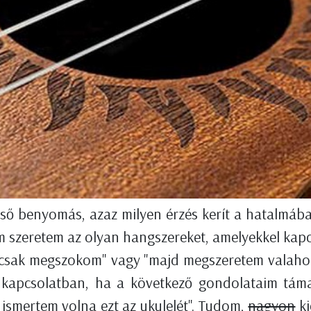
ső benyomás, azaz milyen érzés kerít a hatalmába
em szeretem az olyan hangszereket, amelyekkel k
 csak megszokom" vagy "majd megszeretem valahog
l kapcsolatban, ha a következő gondolataim táma
 ismertem volna ezt az ukulelét". Tudom,
nagyon
ki