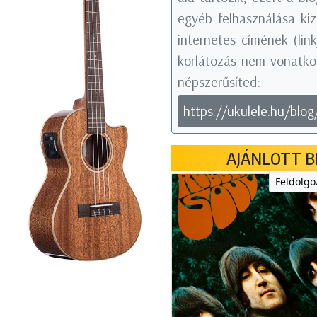
egyéb felhasználása kiz
internetes címének (li
korlátozás nem vonatkoz
népszerűsíted:
https://ukulele.hu/blo
AJÁNLOTT B
Feldolgo