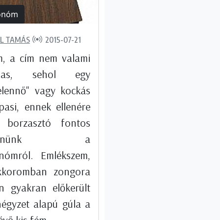
onóm
L TAMÁS
2015-07-21
, a cím nem valami
lmas, sehol egy
elennő" vagy kockás
pasi, ennek ellenére
 borzasztó fontos
szélnünk a
nómról. Emlékszem,
kkoromban zongora
n gyakran előkerült
négyzet alapú gúla a