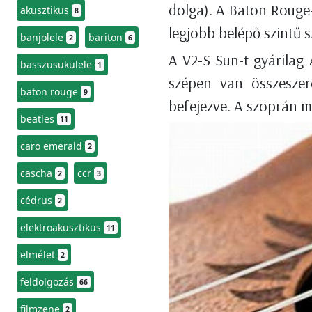
dolga). A Baton Rouge-
akusztikus
8
legjobb belépő szintű s
banjolele
bariton
2
6
A V2-S Sun-t gyárilag 
basszusukulele
1
szépen van összeszer
baton rouge
9
befejezve. A szoprán mé
beatles
11
caro emerald
2
cascha
ccr
2
3
cédrus
2
elektroakusztikus
11
elmélet
2
feldolgozás
66
filmzene
2