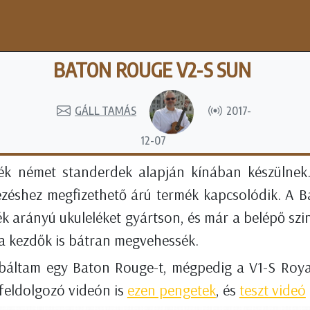
BATON ROUGE V2-S SUN
GÁLL TAMÁS
2017-
12-07
k német standerdek alapján kínában készülnek. 
zéshez megfizethető árú termék kapcsolódik. A Ba
k arányú ukuleléket gyártson, és már a belépő szin
a kezdők is bátran megvehessék.
áltam egy Baton Rouge-t, mégpedig a V1-S Royal 
 feldolgozó videón is
ezen pengetek
, és
teszt videó