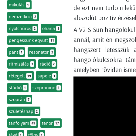
mikulás
1
de ezt nem tudom lek
abszolút pozitív érzés
nemzetközi
2
A V2-S Sun hangolókulcs
nyolchúros
ohana
2
1
annál, amit én megszok
pengessünk együtt
11
hangszert letesszük 
pánt
resonator
1
2
hangolókulcsokra tám
ritmizálás
rádió
3
2
amelyben röviden isme
rétegelt
sapele
19
1
stúdió
szopranino
1
1
szoprán
7
születésnap
2
tanfolyam
tenor
49
17
tévé
tölgy
1
1