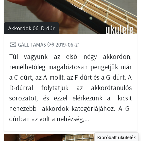
Akkordok 06: D-dúr
GÁLL TAMÁS
2019-06-21
Túl vagyunk az első négy akkordon,
remélhetőleg magabiztosan pengetjük már
a C-dúrt, az A-mollt, az F-dúrt és a G-dúrt. A
D-dúrral folytatjuk az akkordtanulós
sorozatot, és ezzel elérkezünk a "kicsit
nehezebb" akkordok kategóriájához. A G-
dúrban az volt a nehézség,...
Kipróbált ukulelék