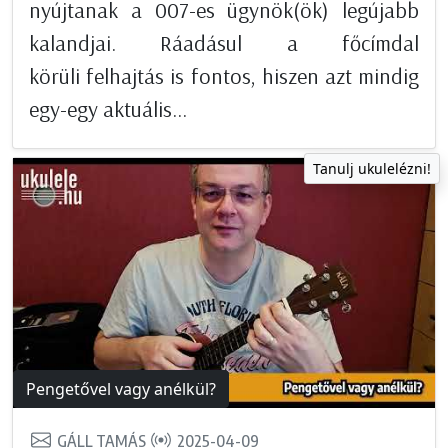
nyújtanak a 007-es ügynök(ök) legújabb
kalandjai. Ráadásul a főcímdal
körüli felhajtás is fontos, hiszen azt mindig
egy-egy aktuális...
Tanulj ukulelézni!
Pengetővel vagy anélkül?
GÁLL TAMÁS
2025-04-09