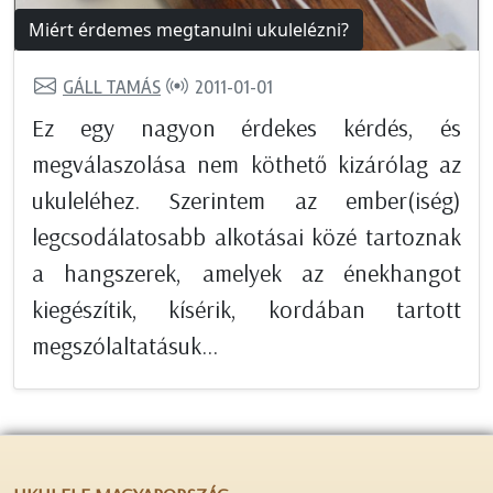
Miért érdemes megtanulni ukulelézni?
GÁLL TAMÁS
2011-01-01
Ez egy nagyon érdekes kérdés, és
megválaszolása nem köthető kizárólag az
ukuleléhez. Szerintem az ember(iség)
legcsodálatosabb alkotásai közé tartoznak
a hangszerek, amelyek az énekhangot
kiegészítik, kísérik, kordában tartott
megszólaltatásuk...