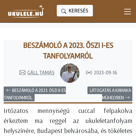
KERESÉS
BESZÁMOLÓ A 2023. ŐSZI I-ES
TANFOLYAMRÓL
GÁLL TAMÁS
2023-09-16
BESZÁMOLÓ A 2023. ŐSZI II-ES
LÁTOGATÁS A KAMAKA-
MŰHELYBEN
TANFOLYAMRÓL
Irtózatos mennyiségű cuccal felpakolva
érkeztem ma reggel az ukuleletanfolyam
helyszínére, Budapest belvárosába, és tökéletes