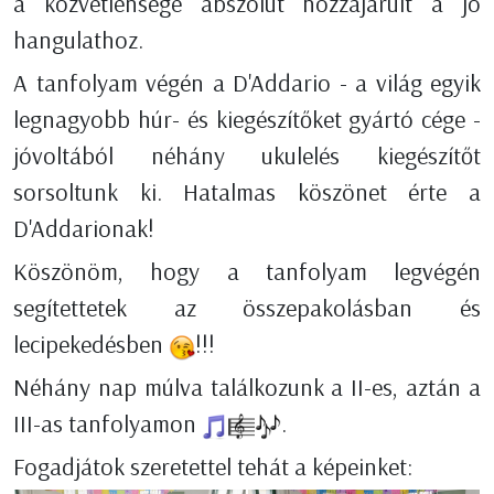
a közvetlensége abszolút hozzájárult a jó
hangulathoz.
A tanfolyam végén a D'Addario - a világ egyik
legnagyobb húr- és kiegészítőket gyártó cége -
jóvoltából néhány ukulelés kiegészítőt
sorsoltunk ki. Hatalmas köszönet érte a
D'Addarionak!
Köszönöm, hogy a tanfolyam legvégén
segítettetek az összepakolásban és
lecipekedésben
!!!
Néhány nap múlva találkozunk a II-es, aztán a
III-as tanfolyamon
.
Fogadjátok szeretettel tehát a képeinket: