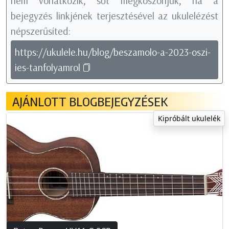
nem vonatkozik, sőt megköszönjük, ha a
bejegyzés linkjének terjesztésével az ukulelézést
népszerűsíted:
https://ukulele.hu/blog/beszamolo-a-2023-oszi-
ies-tanfolyamrol
AJÁNLOTT BLOGBEJEGYZÉSEK
Kipróbált ukulelék