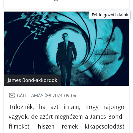
Feldolgozott dalok
James Bond-akkordok
GÁLL TAMÁS
2023-05-04
Túloznék, ha azt írnám, hogy rajongó
vagyok, de azért megnézem a James Bond-
filmeket, hiszen remek kikapcsolódást