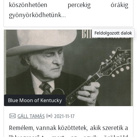
köszönhetően percekig órákig
gyönyörködhetünk...
Feldolgozott dalok
Blue Moon of Kentucky
GÁLL TAMÁS
2021-11-17
Remélem, vannak közöttetek, akik szeretik a