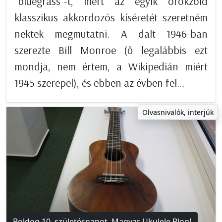
"bluegrass"-t, mert az egyik örökzöld
klasszikus akkordozós kíséretét szeretném
nektek megmutatni. A dalt 1946-ban
szerezte Bill Monroe (ő legalábbis ezt
mondja, nem értem, a Wikipedián miért
1945 szerepel), és ebben az évben fel...
Olvasnivalók, interjúk
Boldog 10. születésnapot, Magyar Ukulele Blog!