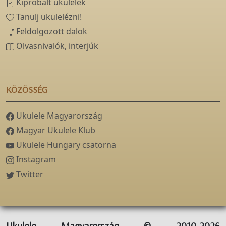
Kipróbált ukulelék
Tanulj ukulelézni!
Feldolgozott dalok
Olvasnivalók, interjúk
KÖZÖSSÉG
Ukulele Magyarország
Magyar Ukulele Klub
Ukulele Hungary csatorna
Instagram
Twitter
Ukulele Magyarország © 2010-2026