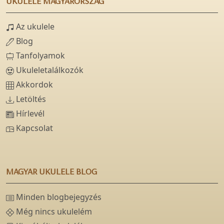
UKULELE MAGYARORSZÁG
Az ukulele
Blog
Tanfolyamok
Ukuleletalálkozók
Akkordok
Letöltés
Hírlevél
Kapcsolat
MAGYAR UKULELE BLOG
Minden blogbejegyzés
Még nincs ukulelém