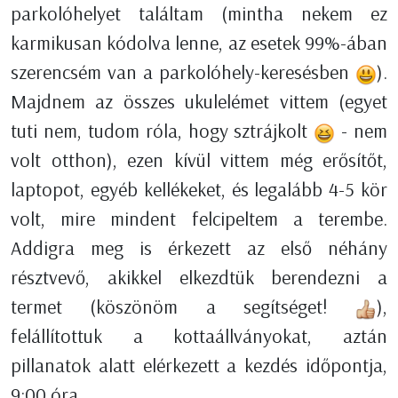
parkolóhelyet találtam (mintha nekem ez
karmikusan kódolva lenne, az esetek 99%-ában
szerencsém van a parkolóhely-keresésben
).
Majdnem az összes ukulelémet vittem (egyet
tuti nem, tudom róla, hogy sztrájkolt
- nem
volt otthon), ezen kívül vittem még erősítőt,
laptopot, egyéb kellékeket, és legalább 4-5 kör
volt, mire mindent felcipeltem a terembe.
Addigra meg is érkezett az első néhány
résztvevő, akikkel elkezdtük berendezni a
termet (köszönöm a segítséget!
),
felállítottuk a kottaállványokat, aztán
pillanatok alatt elérkezett a kezdés időpontja,
9:00 óra.