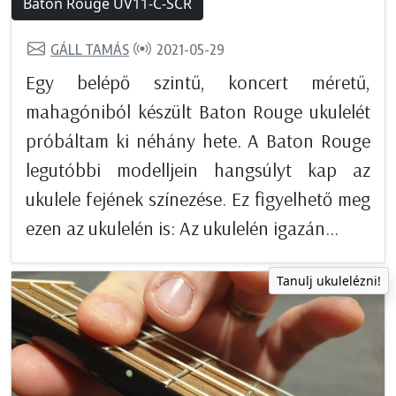
Baton Rouge UV11-C-SCR
GÁLL TAMÁS
2021-05-29
Egy belépő szintű, koncert méretű,
mahagóniból készült Baton Rouge ukulelét
próbáltam ki néhány hete. A Baton Rouge
legutóbbi modelljein hangsúlyt kap az
ukulele fejének színezése. Ez figyelhető meg
ezen az ukulelén is: Az ukulelén igazán...
Tanulj ukulelézni!