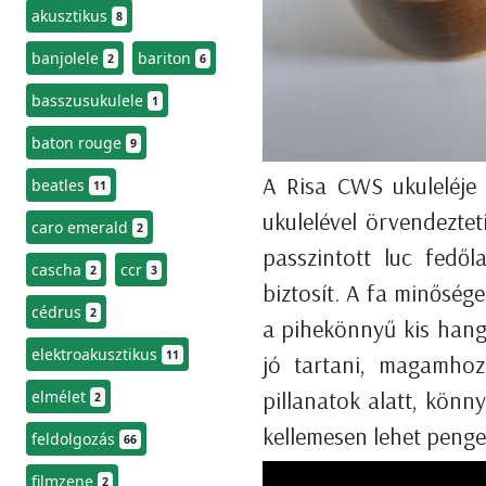
akusztikus
8
banjolele
bariton
2
6
basszusukulele
1
baton rouge
9
A Risa CWS ukuleléje n
beatles
11
ukulelével örvendeztet
caro emerald
2
passzintott luc fedől
cascha
ccr
2
3
biztosít. A fa minőség
cédrus
2
a pihekönnyű kis hang
elektroakusztikus
11
jó tartani, magamhoz
pillanatok alatt, könn
elmélet
2
kellemesen lehet penge
feldolgozás
66
filmzene
2