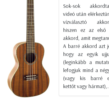
Sok-sok akkordta
videó után elérkeztü
vízválasztó akkor
hiszen ez az első 
akkord, amit megtan
A barré akkord azt je
hogy az egyik ujju
(leginkább a mutató
lefogjuk mind a nég
(vagy kis barré e
kettőt vagy hármat),..