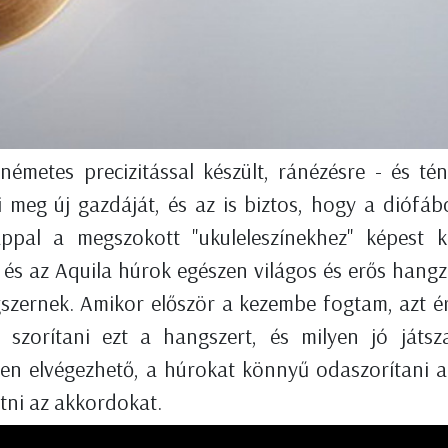
émetes precizitással készült, ránézésre - és tén
i meg új gazdáját, és az is biztos, hogy a diófáb
appal a megszokott "ukuleleszínekhez" képest k
e és az Aquila húrok egészen világos és erős hang
szernek. Amikor először a kezembe fogtam, azt é
 szorítani ezt a hangszert, és milyen jó játsz
yen elvégezhető, a húrokat könnyű odaszorítani a
tni az akkordokat.