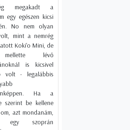
rég megakadt a
m egy egészen kicsi
lén. No nem olyan
 volt, mint a nemrég
tott Koki'o Mini, de
ellette lévő
ánoknál is kicsivel
b volt - legalábbis
yabb
enképpen. Ha a
e szerint be kellene
nom, azt mondanám,
y egy szoprán