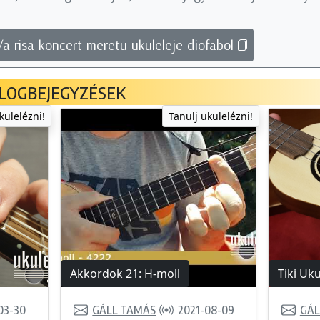
/a-risa-koncert-meretu-ukuleleje-diofabol
LOGBEJEGYZÉSEK
kulelézni!
Tanulj ukulelézni!
Akkordok 21: H-moll
Tiki Uk
03-30
GÁLL TAMÁS
2021-08-09
GÁL