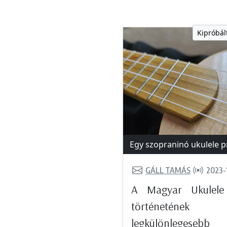
Kipróbál
Egy szopraninó ukulele p
GÁLL TAMÁS
2023-
A Magyar Ukulele
történetének e
legkülönlegesebb