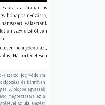
 és ez az árában is
vagy hónapos nyúzásra,
hangszert választani,
út uniszex uksiról van
ete.
etesen nem jelenti azt,
val is. Ha történetesen
k) szerzői jogi védelem
tdolgozása és bármilyen
éges. A blogbejegyzések
rténő megosztására ez a
ztésével az ukulelézést