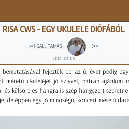
RISA CWS - EGY UKULELE DIÓFÁBÓL
GÁLL TAMÁS
2014-01-04
 bemutatásával fejeztük be, az új évet pedig egy 
rt méretű ukuleléjét jó szívvel, bátran ajánlom 
a, és külsőre és hangra is szép hangszert szeretn
je, de éppen egy jó minőségű, koncert méretű dara