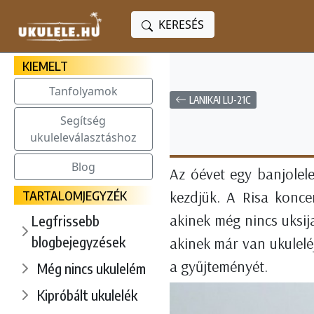
KERESÉS
KIEMELT
Tanfolyamok
LANIKAI LU-21C
Segítség
ukuleleválasztáshoz
Blog
Az óévet egy banjolele
TARTALOMJEGYZÉK
kezdjük. A Risa konce
akinek még nincs uksij
Legfrissebb
blogbejegyzések
akinek már van ukulelé
a gyűjteményét.
Még nincs ukulelém
Kipróbált ukulelék