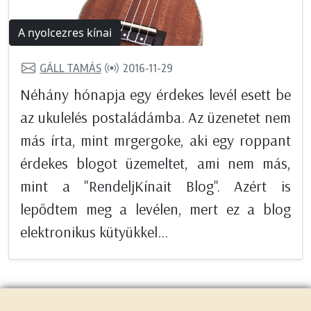
A nyolcezres kínai
GÁLL TAMÁS
2016-11-29
Néhány hónapja egy érdekes levél esett be
az ukulelés postaládámba. Az üzenetet nem
más írta, mint mrgergoke, aki egy roppant
érdekes blogot üzemeltet, ami nem más,
mint a "RendeljKínait Blog". Azért is
lepődtem meg a levélen, mert ez a blog
elektronikus kütyükkel...