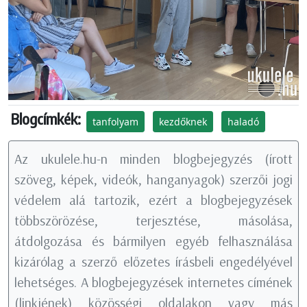
Blogcímkék:
tanfolyam
kezdőknek
haladó
Az ukulele.hu-n minden blogbejegyzés (írott
szöveg, képek, videók, hanganyagok) szerzői jogi
védelem alá tartozik, ezért a blogbejegyzések
többszörözése, terjesztése, másolása,
átdolgozása és bármilyen egyéb felhasználása
kizárólag a szerző előzetes írásbeli engedélyével
lehetséges. A blogbejegyzések internetes címének
(linkjének) közösségi oldalakon vagy más