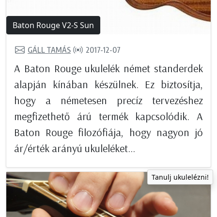
Baton Rouge V2-S Sun
GÁLL TAMÁS
2017-12-07
A Baton Rouge ukulelék német standerdek
alapján kínában készülnek. Ez biztosítja,
hogy a németesen precíz tervezéshez
megfizethető árú termék kapcsolódik. A
Baton Rouge filozófiája, hogy nagyon jó
ár/érték arányú ukuleléket...
Tanulj ukulelézni!