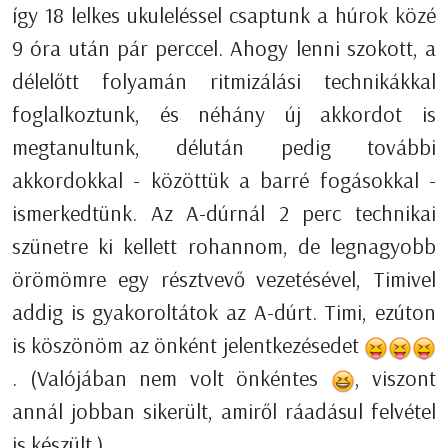
így 18 lelkes ukuleléssel csaptunk a húrok közé
9 óra után pár perccel. Ahogy lenni szokott, a
délelőtt folyamán ritmizálási technikákkal
foglalkoztunk, és néhány új akkordot is
megtanultunk, délután pedig további
akkordokkal - közöttük a barré fogásokkal -
ismerkedtünk. Az A-dúrnál 2 perc technikai
szünetre ki kellett rohannom, de legnagyobb
örömömre egy résztvevő vezetésével, Timivel
addig is gyakoroltátok az A-dúrt. Timi, ezúton
is köszönöm az önként jelentkezésedet
. (Valójában nem volt önkéntes
, viszont
annál jobban sikerült, amiről ráadásul felvétel
is készült.)