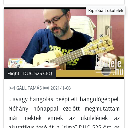
Kipróbált ukulelék
Flight - DUC-525 CEQ
GÁLL TAMÁS
2021-11-03
...avagy hangolás beépített hangológéppel.
Néhány hónappal ezelőtt megmutattam
már nektek ennek az ukulelének az
akusztikus tesóját, a "sima" DUC-525-öst, és