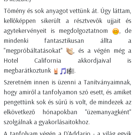
Tömény és sok anyagot vettünk át. Úgy láttam,
kellőképpen sikerült a résztvevők ujjait és
agytekervényeit is megdolgoztatnom
, de
mindenki fantasztikusan állta a
"megpróbáltatásokat"
, és a végén
még a
Hotel California akkordjaival is
megbarátkoztunk
.
Szeretném innen is üzenni a Tanítványaimnak,
hogy amiről a tanfolyamon szó esett, és amiket
pengettünk sok és sűrű is volt, de mindezek az
elkövetkező hónapokban "üzemanyagként"
szolgálnak a gyakorlásaitokhoz.
A tanfolyam végén a D'Addario - a világ egyik