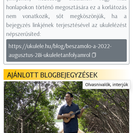
honlapokon történő megosztására ez a korlátozás
nem vonatkozik, sőt megköszönjük, ha a
bejegyzés linkjének terjesztésével az ukulelézést
népszerűsíted:
https://ukulele.hu/blog/beszamolo-a-2022-
augusztus-28i-ukuleletanfolyamrol
AJÁNLOTT BLOGBEJEGYZÉSEK
Olvasnivalók, interjúk