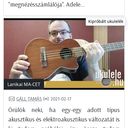
"megnézésszámlálója". Adele...
Kipróbált ukulelék
Lanikai MA-CET
GÁLL TAMÁS
2021-02-17
Örülök neki, ha egy-egy adott típus
akusztikus és elektroakusztikus változatát is