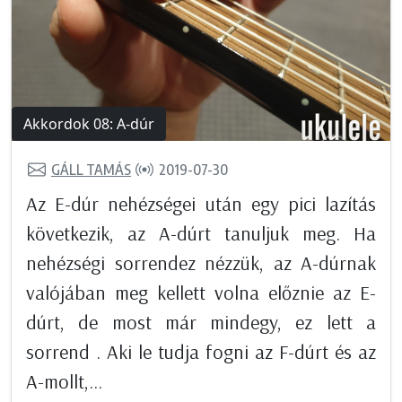
Akkordok 08: A-dúr
GÁLL TAMÁS
2019-07-30
Az E-dúr nehézségei után egy pici lazítás
következik, az A-dúrt tanuljuk meg. Ha
nehézségi sorrendez nézzük, az A-dúrnak
valójában meg kellett volna előznie az E-
dúrt, de most már mindegy, ez lett a
sorrend . Aki le tudja fogni az F-dúrt és az
A-mollt,...