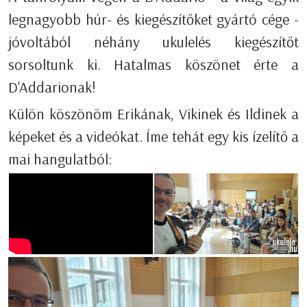
legnagyobb húr- és kiegészítőket gyártó cége -
jóvoltából néhány ukulelés kiegészítőt
sorsoltunk ki. Hatalmas köszönet érte a
D'Addarionak!
Külön köszönöm Erikának, Vikinek és Ildinek a
képeket és a videókat. Íme tehát egy kis ízelítő a
mai hangulatból: