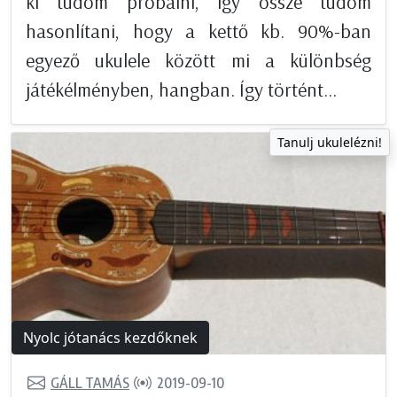
ki tudom próbálni, így össze tudom
hasonlítani, hogy a kettő kb. 90%-ban
egyező ukulele között mi a különbség
játékélményben, hangban. Így történt...
Tanulj ukulelézni!
Nyolc jótanács kezdőknek
GÁLL TAMÁS
2019-09-10