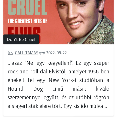
Don't Be Cruel
GÁLL TAMÁS
2022-09-22
...azaz "Ne légy kegyetlen!". Ez egy szuper
rock and roll dal Elvistől, amelyet 1956-ben
énekelt fel egy New York-i stúdióban a
Hound Dog című másik kiváló
szerzeménnyel együtt, és ez utóbbi rögtön
a slágerlisták élére tört. Egy kis idő múlva...