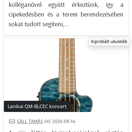
kolléganővel együtt érkeztünk, így a
cipekedésben és a terem berendezésében
sokat tudott segíteni,...
Kipróbált ukulelék
Lanikai QM-BLCEC koncert
GÁLL TAMÁS
2020-09-14