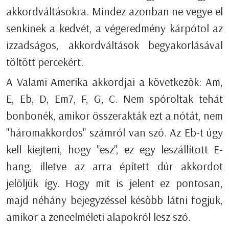
akkordváltásokra. Mindez azonban ne vegye el
senkinek a kedvét, a végeredmény kárpótol az
izzadságos, akkordváltások begyakorlásával
töltött percekért.
A Valami Amerika akkordjai a következők: Am,
E, Eb, D, Em7, F, G, C. Nem spóroltak tehát
bonbonék, amikor összerakták ezt a nótát, nem
"háromakkordos" számról van szó. Az Eb-t úgy
kell kiejteni, hogy "esz", ez egy leszállított E-
hang, illetve az arra épített dúr akkordot
jelöljük így. Hogy mit is jelent ez pontosan,
majd néhány bejegyzéssel később látni fogjuk,
amikor a zeneelméleti alapokról lesz szó.