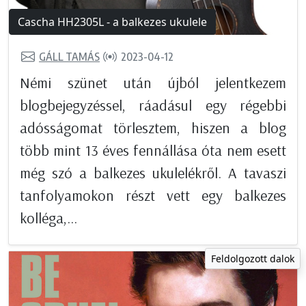
Cascha HH2305L - a balkezes ukulele
GÁLL TAMÁS
2023-04-12
Némi szünet után újból jelentkezem
blogbejegyzéssel, ráadásul egy régebbi
adósságomat törlesztem, hiszen a blog
több mint 13 éves fennállása óta nem esett
még szó a balkezes ukulelékről. A tavaszi
tanfolyamokon részt vett egy balkezes
kolléga,...
Feldolgozott dalok