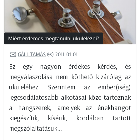
Miért érdemes megtanulni ukulelézni?
GÁLL TAMÁS
2011-01-01
Ez egy nagyon érdekes kérdés, és
megválaszolása nem köthető kizárólag az
ukuleléhez. Szerintem az ember(iség)
legcsodálatosabb alkotásai közé tartoznak
a hangszerek, amelyek az énekhangot
kiegészítik, kísérik, kordában tartott
megszólaltatásuk...