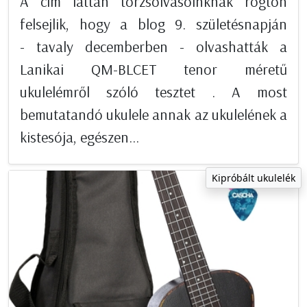
A cím láttán törzsolvasóinknak rögtön
felsejlik, hogy a blog 9. születésnapján
- tavaly decemberben - olvashatták a
Lanikai QM-BLCET tenor méretű
ukulelémről szóló tesztet . A most
bemutatandó ukulele annak az ukulelének a
kistesója, egészen...
Kipróbált ukulelék