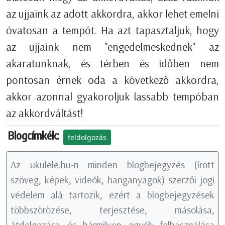
az ujjaink az adott akkordra, akkor lehet emelni
óvatosan a tempót. Ha azt tapasztaljuk, hogy
az ujjaink nem "engedelmeskednek" az
akaratunknak, és térben és időben nem
pontosan érnek oda a következő akkordra,
akkor azonnal gyakoroljuk lassabb tempóban
az akkordváltást!
Blogcímkék:
feldolgozás
Az ukulele.hu-n minden blogbejegyzés (írott
szöveg, képek, videók, hanganyagok) szerzői jogi
védelem alá tartozik, ezért a blogbejegyzések
többszörözése, terjesztése, másolása,
átdolgozása és bármilyen egyéb felhasználása