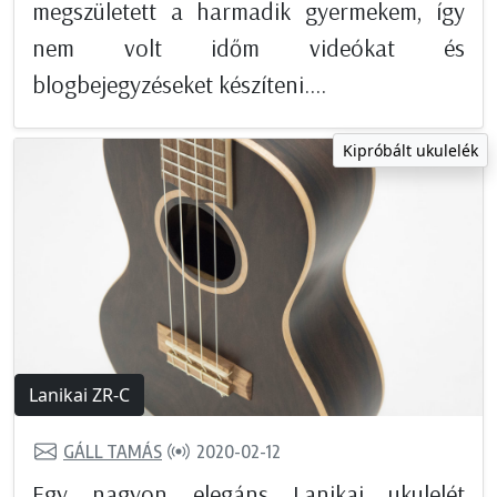
megszületett a harmadik gyermekem, így
nem volt időm videókat és
blogbejegyzéseket készíteni....
Kipróbált ukulelék
Lanikai ZR-C
GÁLL TAMÁS
2020-02-12
Egy nagyon elegáns Lanikai ukulelét