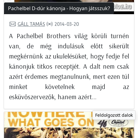
Pachelbel D-dúr kánonja - Hogyan játsszuk?
GÁLL TAMÁS
2014-03-20
A Pachelbel Brothers világ körüli turnén
van, de még indulásuk előtt sikerült
megkérnünk az ukulelésüket, hogy fedje fel
kánonjuk titkos receptjét. A dalt nem csak
azért érdemes megtanulnunk, mert ezen túl
minket követelnek majd az
esküvőszervezők, hanem azért...
Feldolgozott dalok