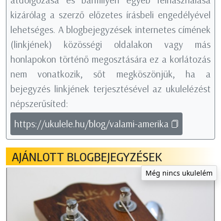
kizárólag a szerző előzetes írásbeli engedélyével
lehetséges. A blogbejegyzések internetes címének
(linkjének) közösségi oldalakon vagy más
honlapokon történő megosztására ez a korlátozás
nem vonatkozik, sőt megköszönjük, ha a
bejegyzés linkjének terjesztésével az ukulelézést
népszerűsíted:
https://ukulele.hu/blog/valami-amerika
AJÁNLOTT BLOGBEJEGYZÉSEK
Még nincs ukulelém