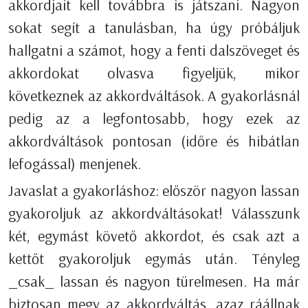
akkordjait kell továbbra is játszani. Nagyon
sokat segít a tanulásban, ha úgy próbáljuk
hallgatni a számot, hogy a fenti dalszöveget és
akkordokat olvasva figyeljük, mikor
következnek az akkordváltások. A gyakorlásnál
pedig az a legfontosabb, hogy ezek az
akkordváltások pontosan (időre és hibátlan
lefogással) menjenek.
Javaslat a gyakorláshoz: először nagyon lassan
gyakoroljuk az akkordváltásokat! Válasszunk
két, egymást követő akkordot, és csak azt a
kettőt gyakoroljuk egymás után. Tényleg
_csak_ lassan és nagyon türelmesen. Ha már
biztosan megy az akkordváltás, azaz ráállnak