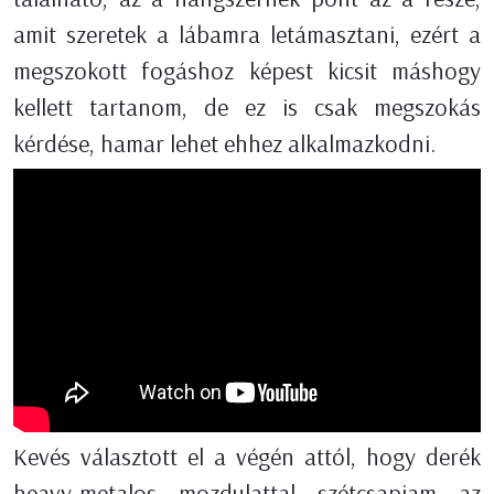
amit szeretek a lábamra letámasztani, ezért a
megszokott fogáshoz képest kicsit máshogy
kellett tartanom, de ez is csak megszokás
kérdése, hamar lehet ehhez alkalmazkodni.
Kevés választott el a végén attól, hogy derék
heavy-metalos mozdulattal szétcsapjam az