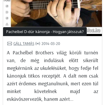
Pachelbel D-dúr kánonja - Hogyan játsszuk?
GÁLL TAMÁS
2014-03-20
A Pachelbel Brothers világ körüli turnén
van, de még indulásuk előtt sikerült
megkérnünk az ukulelésüket, hogy fedje fel
kánonjuk titkos receptjét. A dalt nem csak
azért érdemes megtanulnunk, mert ezen túl
minket követelnek majd az
esküvőszervezők, hanem azért...