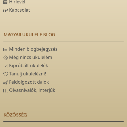
Hírlevél
Kapcsolat
MAGYAR UKULELE BLOG
Minden blogbejegyzés
Még nincs ukulelém
Kipróbált ukulelék
Tanulj ukulelézni!
Feldolgozott dalok
Olvasnivalók, interjúk
KÖZÖSSÉG