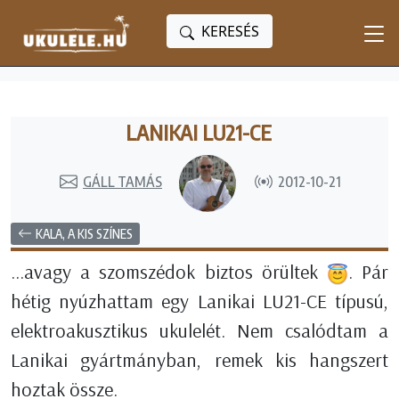
KERESÉS
LANIKAI LU21-CE
GÁLL TAMÁS
2012-10-21
KALA, A KIS SZÍNES
...avagy a szomszédok biztos örültek
. Pár
hétig nyúzhattam egy Lanikai LU21-CE típusú,
elektroakusztikus ukulelét. Nem csalódtam a
Lanikai gyártmányban, remek kis hangszert
hoztak össze.