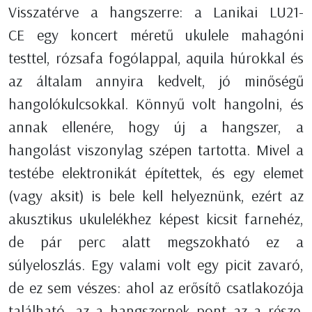
Visszatérve a hangszerre: a Lanikai LU21-
CE egy koncert méretű ukulele mahagóni
testtel, rózsafa fogólappal, aquila húrokkal és
az általam annyira kedvelt, jó minőségű
hangolókulcsokkal. Könnyű volt hangolni, és
annak ellenére, hogy új a hangszer, a
hangolást viszonylag szépen tartotta. Mivel a
testébe elektronikát építettek, és egy elemet
(vagy aksit) is bele kell helyeznünk, ezért az
akusztikus ukulelékhez képest kicsit farnehéz,
de pár perc alatt megszokható ez a
súlyeloszlás. Egy valami volt egy picit zavaró,
de ez sem vészes: ahol az erősítő csatlakozója
található, az a hangszernek pont az a része,