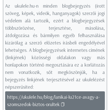
Az ukulele.hu-n minden blogbejegyzés (írott
szöveg, képek, videók, hanganyagok) szerzői jogi
védelem alá tartozik, ezért a blogbejegyzések
többszörözése, terjesztése, másolása,
átdolgozása és bármilyen egyéb felhasználása
kizárólag a szerző előzetes írásbeli engedélyével
lehetséges. A blogbejegyzések internetes címének
(linkjének) közösségi oldalakon vagy más
honlapokon történő megosztására ez a korlátozás
nem vonatkozik, sőt megköszönjük, ha a
bejegyzés linkjének terjesztésével az ukulelézést
népszerűsíted:
https://ukulele.hu/blog/lanikai-lu21ce-avagy-a-
szomszedok-biztos-orultek