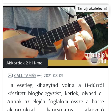
Tanulj ukulelézni!
Akkordok 21: H-moll
GÁLL TAMÁS
2021-08-09
Ha esetleg kihagytad volna a H-dúrról
készített blogbejegyzést, kérlek, olvasd el.
Annak az elején foglalom össze a barré
akkordokkal kapcsolatos alapvető