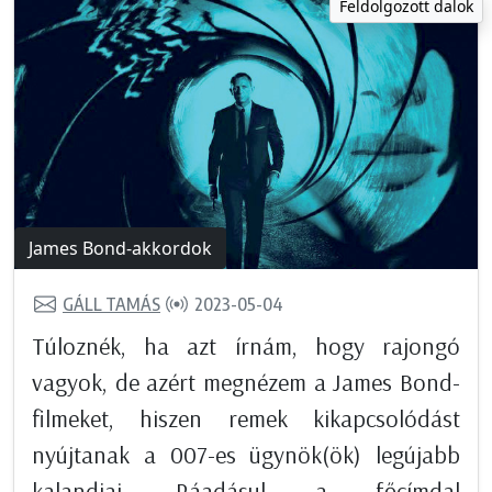
Feldolgozott dalok
James Bond-akkordok
GÁLL TAMÁS
2023-05-04
Túloznék, ha azt írnám, hogy rajongó
vagyok, de azért megnézem a James Bond-
filmeket, hiszen remek kikapcsolódást
nyújtanak a 007-es ügynök(ök) legújabb
kalandjai. Ráadásul a főcímdal