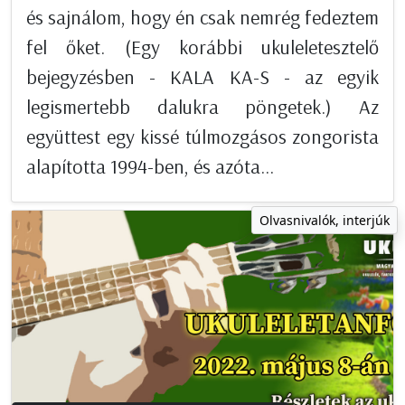
és sajnálom, hogy én csak nemrég fedeztem
fel őket. (Egy korábbi ukuleletesztelő
bejegyzésben - KALA KA-S - az egyik
legismertebb dalukra pöngetek.) Az
együttest egy kissé túlmozgásos zongorista
alapította 1994-ben, és azóta...
Olvasnivalók, interjúk