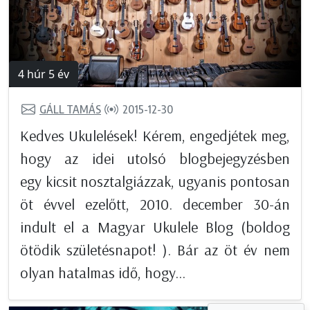
4 húr 5 év
GÁLL TAMÁS
2015-12-30
Kedves Ukulelések! Kérem, engedjétek meg,
hogy az idei utolsó blogbejegyzésben
egy kicsit nosztalgiázzak, ugyanis pontosan
öt évvel ezelőtt, 2010. december 30-án
indult el a Magyar Ukulele Blog (boldog
ötödik születésnapot! ). Bár az öt év nem
olyan hatalmas idő, hogy...