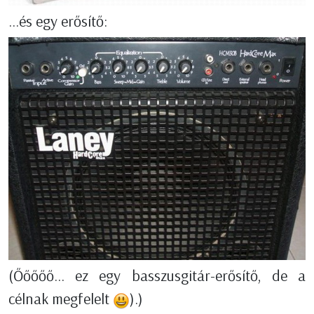
...és egy erősítő:
(Őőőőő... ez egy basszusgitár-erősítő, de a
célnak megfelelt
).)