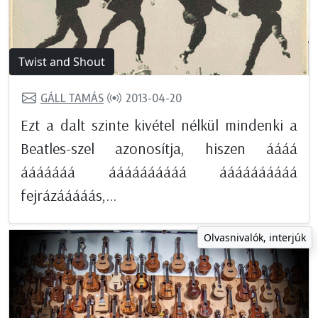
Twist and Shout
GÁLL TAMÁS
2013-04-20
Ezt a dalt szinte kivétel nélkül mindenki a
Beatles-szel azonosítja, hiszen áááá
ááááááá áááááááááá áááááááááá
fejrázááááás,...
Olvasnivalók, interjúk