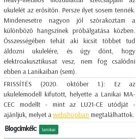
ukulelét az erősítőn. Persze ilyet sosem tennék.
Mindenesetre nagyon jól szórakoztam a
különböző hangszínek próbálgatása közben.
Összességében tehát aki kicsit többet tud
áldozni ukulelére, és úgy dönt, hogy
elektroakusztikusat vesz, nem fog csalódni
ebben a Lanikaiban (sem).
FRISSÍTÉS (2020. október 1.): Ez az
ukulelemodell kifutott, helyette a Lanikai MA-
CEC modellt - mint az LU21-CE utódját -
ajánljuk, melyet a
webshopban
megtalálhattok.
Blogcímkék:
lanikai