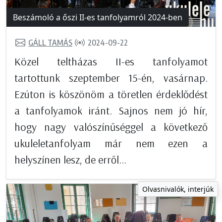
Beszámoló a őszi II-es tanfolyamról 2024-ben
GÁLL TAMÁS
2024-09-22
Közel teltházas II-es tanfolyamot
tartottunk szeptember 15-én, vasárnap.
Ezúton is köszönöm a töretlen érdeklődést
a tanfolyamok iránt. Sajnos nem jó hír,
hogy nagy valószínűséggel a következő
ukuleletanfolyam már nem ezen a
helyszínen lesz, de erről...
Olvasnivalók, interjúk