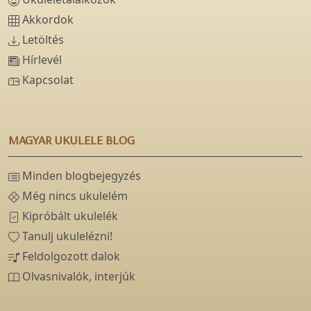
Akkordok
Letöltés
Hírlevél
Kapcsolat
MAGYAR UKULELE BLOG
Minden blogbejegyzés
Még nincs ukulelém
Kipróbált ukulelék
Tanulj ukulelézni!
Feldolgozott dalok
Olvasnivalók, interjúk