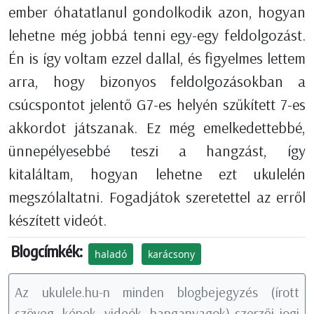
ember óhatatlanul gondolkodik azon, hogyan
lehetne még jobbá tenni egy-egy feldolgozást.
Én is így voltam ezzel dallal, és figyelmes lettem
arra, hogy bizonyos feldolgozásokban a
csúcspontot jelentő G7-es helyén szűkített 7-es
akkordot játszanak. Ez még emelkedettebbé,
ünnepélyesebbé teszi a hangzást, így
kitaláltam, hogyan lehetne ezt ukulelén
megszólaltatni. Fogadjátok szeretettel az erről
készített videót.
Blogcímkék:
haladó
karácsony
Az ukulele.hu-n minden blogbejegyzés (írott
szöveg, képek, videók, hanganyagok) szerzői jogi