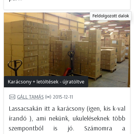
Feldolgozott dalok
Karácsony + letöltések - újratöltve
GÁLL TAMÁS
2015-12-11
Lassacsakán itt a karácsony (igen, kis k-val
írandó ), ami nekünk, ukuleléseknek több
szempontból is jó. Számomra a