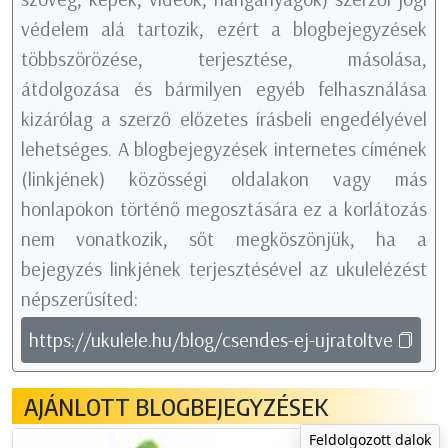
védelem alá tartozik, ezért a blogbejegyzések
többszörözése, terjesztése, másolása,
átdolgozása és bármilyen egyéb felhasználása
kizárólag a szerző előzetes írásbeli engedélyével
lehetséges. A blogbejegyzések internetes címének
(linkjének) közösségi oldalakon vagy más
honlapokon történő megosztására ez a korlátozás
nem vonatkozik, sőt megköszönjük, ha a
bejegyzés linkjének terjesztésével az ukulelézést
népszerűsíted:
https://ukulele.hu/blog/csendes-ej-ujratoltve
AJÁNLOTT BLOGBEJEGYZÉSEK
Feldolgozott dalok