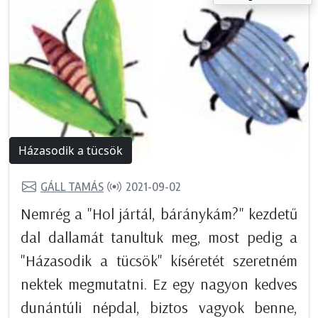
Házasodik a tücsök
GÁLL TAMÁS
2021-09-02
Nemrég a "Hol jártál, báránykám?" kezdetű
dal dallamát tanultuk meg, most pedig a
"Házasodik a tücsök" kíséretét szeretném
nektek megmutatni. Ez egy nagyon kedves
dunántúli népdal, biztos vagyok benne,