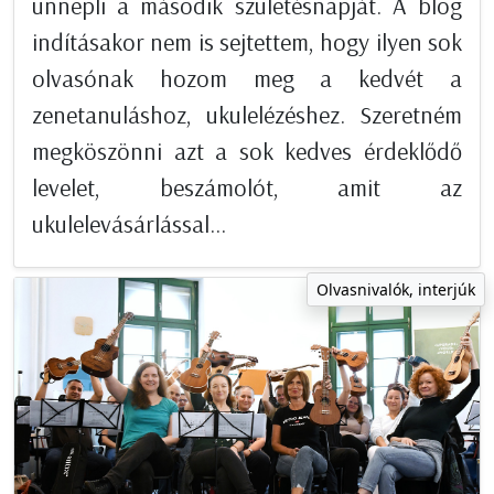
ünnepli a második születésnapját. A blog
indításakor nem is sejtettem, hogy ilyen sok
olvasónak hozom meg a kedvét a
zenetanuláshoz, ukulelézéshez. Szeretném
megköszönni azt a sok kedves érdeklődő
levelet, beszámolót, amit az
ukulelevásárlással...
Olvasnivalók, interjúk