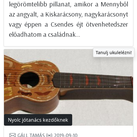
legörömtelibb pillanat, amikor a Mennyből
az angyalt, a Kiskarácsony, nagykarácsonyt
vagy éppen a Csendes éjt ötvenhetedszer
előadhatom a családnak...
Tanulj ukulelézni!
Nyolc jótanács kezdőknek
GÁLL TAMÁS
2019-09-10