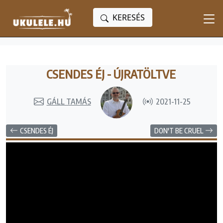
KERESÉS
CSENDES ÉJ - ÚJRATÖLTVE
GÁLL TAMÁS
2021-11-25
CSENDES ÉJ
DON'T BE CRUEL