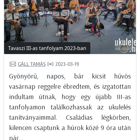
Tavaszi III-as tanfolyam 2023-ban
GÁLL TAMÁS
2023-03-19
Gyönyörű, napos, bár kicsit hűvös
vasárnap reggelre ébredtem, és izgatottan
indultam útnak, hogy egy újabb III-as
tanfolyamon találkozhassak az ukulelés
tanítványaimmal. Családias légkörben,
kilencen csaptunk a húrok közé 9 óra után
pár...