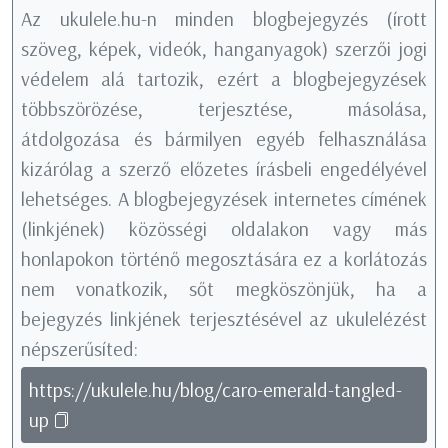
Az ukulele.hu-n minden blogbejegyzés (írott
szöveg, képek, videók, hanganyagok) szerzői jogi
védelem alá tartozik, ezért a blogbejegyzések
többszörözése, terjesztése, másolása,
átdolgozása és bármilyen egyéb felhasználása
kizárólag a szerző előzetes írásbeli engedélyével
lehetséges. A blogbejegyzések internetes címének
(linkjének) közösségi oldalakon vagy más
honlapokon történő megosztására ez a korlátozás
nem vonatkozik, sőt megköszönjük, ha a
bejegyzés linkjének terjesztésével az ukulelézést
népszerűsíted:
https://ukulele.hu/blog/caro-emerald-tangled-
up