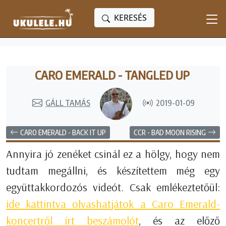
KERESÉS
CARO EMERALD - TANGLED UP
GÁLL TAMÁS
2019-01-09
CARO EMERALD - BACK IT UP
CCR - BAD MOON RISING
Annyira jó zenéket csinál ez a hölgy, hogy nem
tudtam megállni, és készítettem még egy
együttakkordozós videót. Csak emlékeztetőül:
ide kattintva olvashatjátok a Caro Emerald-
koncertről írt beszámolót
, és az előző