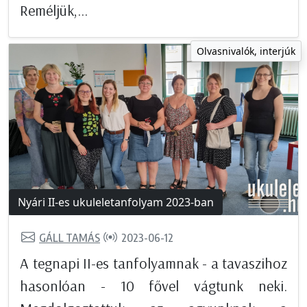
Reméljük,...
Olvasnivalók, interjúk
Nyári II-es ukuleletanfolyam 2023-ban
GÁLL TAMÁS
2023-06-12
A tegnapi II-es tanfolyamnak - a tavaszihoz
hasonlóan - 10 fővel vágtunk neki.