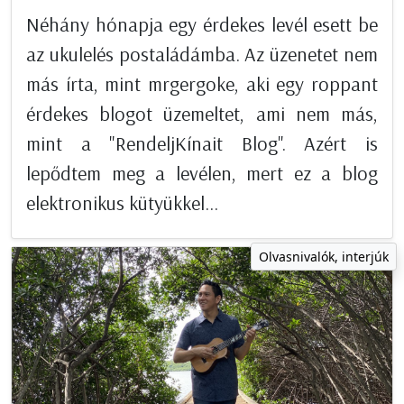
Néhány hónapja egy érdekes levél esett be
az ukulelés postaládámba. Az üzenetet nem
más írta, mint mrgergoke, aki egy roppant
érdekes blogot üzemeltet, ami nem más,
mint a "RendeljKínait Blog". Azért is
lepődtem meg a levélen, mert ez a blog
elektronikus kütyükkel...
Olvasnivalók, interjúk