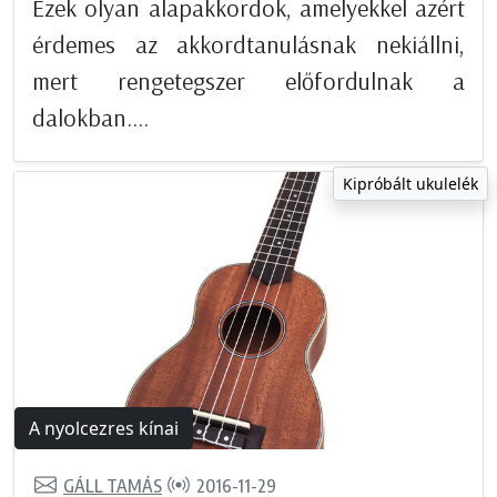
Ezek olyan alapakkordok, amelyekkel azért
érdemes az akkordtanulásnak nekiállni,
mert rengetegszer előfordulnak a
dalokban....
Kipróbált ukulelék
A nyolcezres kínai
GÁLL TAMÁS
2016-11-29