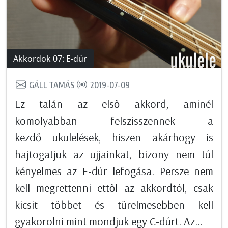
Akkordok 07: E-dúr
GÁLL TAMÁS
2019-07-09
Ez talán az első akkord, aminél
komolyabban felszisszennek a
kezdő ukulelések, hiszen akárhogy is
hajtogatjuk az ujjainkat, bizony nem túl
kényelmes az E-dúr lefogása. Persze nem
kell megrettenni ettől az akkordtól, csak
kicsit többet és türelmesebben kell
gyakorolni mint mondjuk egy C-dúrt. Az...