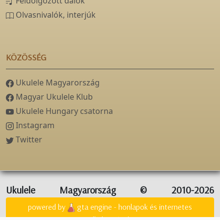
Feldolgozott dalok
Olvasnivalók, interjúk
KÖZÖSSÉG
Ukulele Magyarország
Magyar Ukulele Klub
Ukulele Hungary csatorna
Instagram
Twitter
Ukulele Magyarország © 2010-2026
powered by
gta engine - honlapok és internetes
alkalmazások