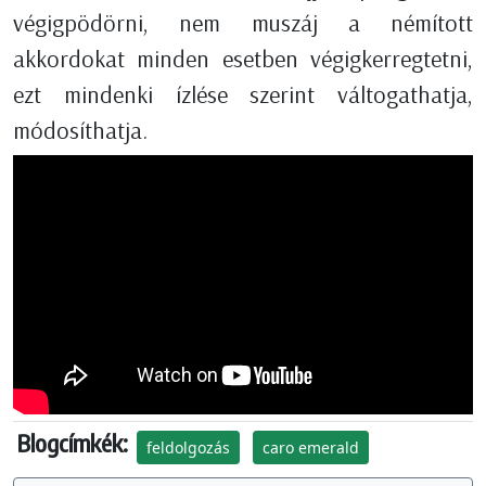
végigpödörni, nem muszáj a némított
akkordokat minden esetben végigkerregtetni,
ezt mindenki ízlése szerint váltogathatja,
módosíthatja.
Blogcímkék:
feldolgozás
caro emerald