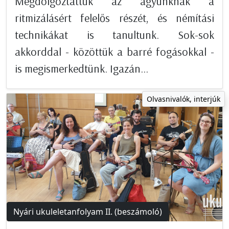
Megdolgoztattuk az agyunknak a
ritmizálásért felelős részét, és némítási
technikákat is tanultunk. Sok-sok
akkorddal - közöttük a barré fogásokkal -
is megismerkedtünk. Igazán...
Olvasnivalók, interjúk
Nyári ukuleletanfolyam II. (beszámoló)