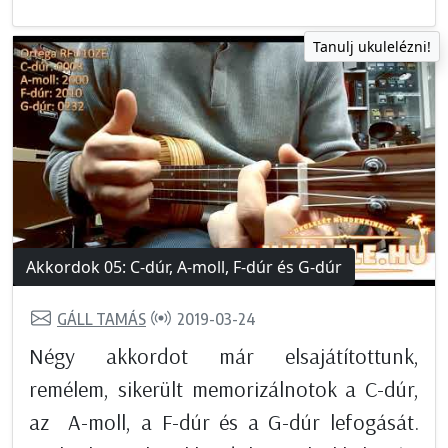
Tanulj ukulelézni!
Akkordok 05: C-dúr, A-moll, F-dúr és G-dúr
GÁLL TAMÁS
2019-03-24
Négy akkordot már elsajátítottunk,
remélem, sikerült memorizálnotok a C-dúr,
az A-moll, a F-dúr és a G-dúr lefogását.