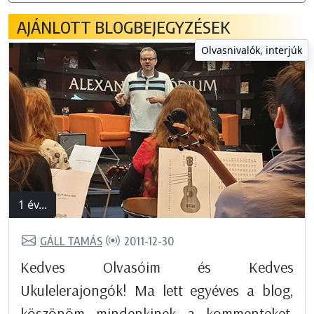
AJÁNLOTT BLOGBEJEGYZÉSEK
Olvasnivalók, interjúk
1 év...
GÁLL TAMÁS
2011-12-30
Kedves Olvasóim és Kedves
Ukulelerajongók! Ma lett egyéves a blog,
köszönöm mindenkinek a kommenteket,