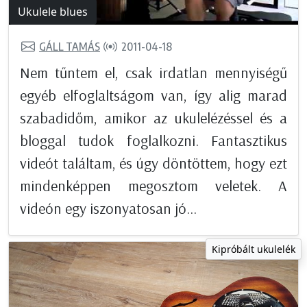
Ukulele blues
GÁLL TAMÁS
2011-04-18
Nem tűntem el, csak irdatlan mennyiségű
egyéb elfoglaltságom van, így alig marad
szabadidőm, amikor az ukulelézéssel és a
bloggal tudok foglalkozni. Fantasztikus
videót találtam, és úgy döntöttem, hogy ezt
mindenképpen megosztom veletek. A
videón egy iszonyatosan jó...
Kipróbált ukulelék