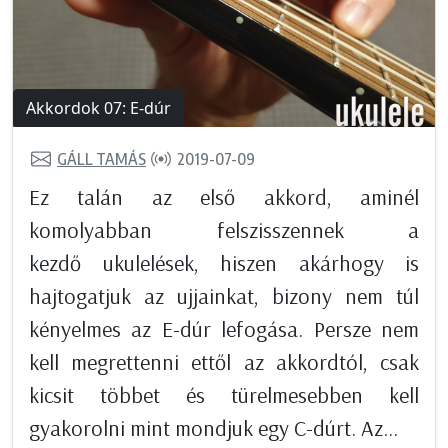
Akkordok 07: E-dúr
GÁLL TAMÁS
2019-07-09
Ez talán az első akkord, aminél
komolyabban felszisszennek a
kezdő ukulelések, hiszen akárhogy is
hajtogatjuk az ujjainkat, bizony nem túl
kényelmes az E-dúr lefogása. Persze nem
kell megrettenni ettől az akkordtól, csak
kicsit többet és türelmesebben kell
gyakorolni mint mondjuk egy C-dúrt. Az...