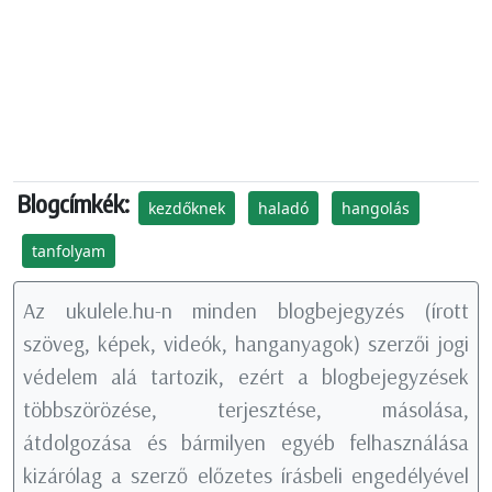
Blogcímkék:
kezdőknek
haladó
hangolás
tanfolyam
Az ukulele.hu-n minden blogbejegyzés (írott
szöveg, képek, videók, hanganyagok) szerzői jogi
védelem alá tartozik, ezért a blogbejegyzések
többszörözése, terjesztése, másolása,
átdolgozása és bármilyen egyéb felhasználása
kizárólag a szerző előzetes írásbeli engedélyével