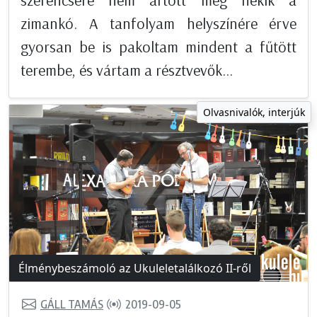
zimankó. A tanfolyam helyszínére érve
gyorsan be is pakoltam mindent a fűtött
terembe, és vártam a résztvevők...
Olvasnivalók, interjúk
Élménybeszámoló az Ukuleletalálkozó II-ről
GÁLL TAMÁS
2019-09-05