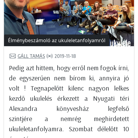
Élménybeszámoló az ukuleletanfolyamról
GÁLL TAMÁS
2019-11-18
Pedig azt hittem, hogy erről nem fogok írni,
de egyszerűen nem bírom ki, annyira jó
volt ! Tegnapelőtt kilenc nagyon lelkes
kezdő ukulelés érkezett a Nyugati téri
Alexandra könyvesház legfelső
szintjére a nemrég meghirdetett
ukuleletanfolyamra. Szombat délelőtt 10