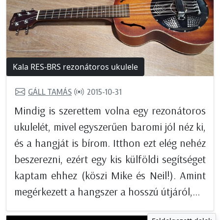
Kala RES-BRS rezonátoros ukulele
GÁLL TAMÁS
2015-10-31
Mindig is szerettem volna egy rezonátoros
ukulelét, mivel egyszerűen baromi jól néz ki,
és a hangját is bírom. Itthon ezt elég nehéz
beszerezni, ezért egy kis külföldi segítséget
kaptam ehhez (köszi Mike és Neil!). Amint
megérkezett a hangszer a hosszú útjáról,...