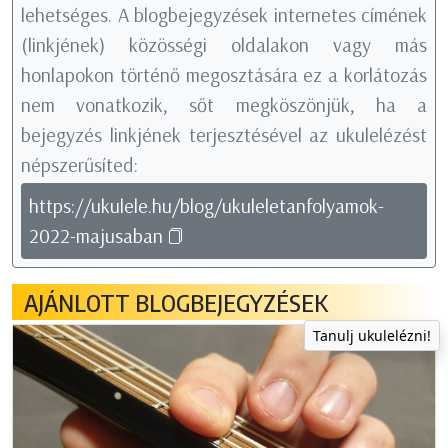
lehetséges. A blogbejegyzések internetes címének
(linkjének) közösségi oldalakon vagy más
honlapokon történő megosztására ez a korlátozás
nem vonatkozik, sőt megköszönjük, ha a
bejegyzés linkjének terjesztésével az ukulelézést
népszerűsíted:
https://ukulele.hu/blog/ukuleletanfolyamok-
2022-majusaban
AJÁNLOTT BLOGBEJEGYZÉSEK
Tanulj ukulelézni!