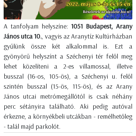
A tanfolyam helyszíne:
1051 Budapest, Arany
János utca 10.
, vagyis az Aranytíz Kultúrházban
gyűlünk össze két alkalommal is. Ezt a
gyönyörű helyszínt a Széchenyi tér felől meg
lehet közelíteni a 2-es villamossal, illetve
busszal (16-os, 105-ös), a Széchenyi u. felől
szintén busszal (15-ös, 115-ös), és az Arany
János utcai metrómegállótól is csak néhány
perc sétányira található. Aki pedig autóval
érkezne, a környékbeli utcákban - remélhetőleg
- talál majd parkolót.