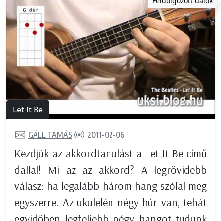
Feldolgozott dalok
Let It Be
GÁLL TAMÁS
2011-02-06
Kezdjük az akkordtanulást a Let It Be című
dallal! Mi az az akkord? A legrövidebb
válasz: ha legalább három hang szólal meg
egyszerre. Az ukulelén négy húr van, tehát
egyidőben legfeljebb négy hangot tudunk