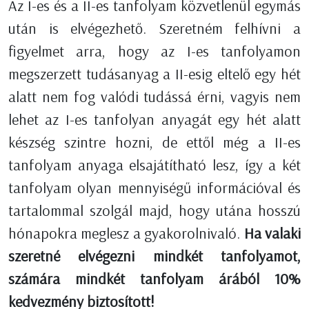
Az I-es és a II-es tanfolyam közvetlenül egymás
után is elvégezhető. Szeretném felhívni a
figyelmet arra, hogy az I-es tanfolyamon
megszerzett tudásanyag a II-esig eltelő egy hét
alatt nem fog valódi tudássá érni, vagyis nem
lehet az I-es tanfolyan anyagát egy hét alatt
készség szintre hozni, de ettől még a II-es
tanfolyam anyaga elsajátítható lesz, így a két
tanfolyam olyan mennyiségű információval és
tartalommal szolgál majd, hogy utána hosszú
hónapokra meglesz a gyakorolnivaló.
Ha valaki
szeretné elvégezni mindkét tanfolyamot,
számára mindkét tanfolyam árából 10%
kedvezmény biztosított!