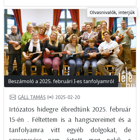
Olvasnivalók, interjúk
Beszámoló a 2025. februári I-es tanfolyamról
GÁLL TAMÁS
2025-02-20
Irtózatos hidegre ébredtünk 2025. február
15-én . Féltettem is a hangszereimet és a
tanfolyamra vitt egyéb dolgokat, de
szerencsére nem ártott meg nekik a