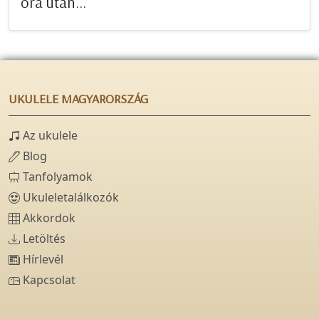
óra után...
UKULELE MAGYARORSZÁG
Az ukulele
Blog
Tanfolyamok
Ukuleletalálkozók
Akkordok
Letöltés
Hírlevél
Kapcsolat