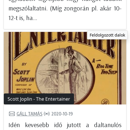
megszólaltatni. (Míg zongorán pl. akár 10-
12-t is, ha...
Feldolgozott dalok
Scott Joplin - The Entertainer
GÁLL TAMÁS
2020-10-19
Idén kevesebb idő jutott a daltanulós