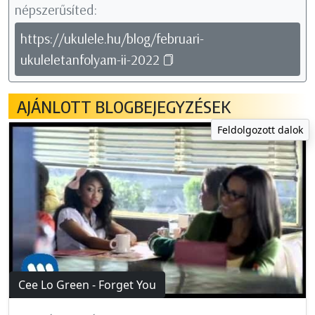
népszerűsíted:
https://ukulele.hu/blog/februari-
ukuleletanfolyam-ii-2022
AJÁNLOTT BLOGBEJEGYZÉSEK
Feldolgozott dalok
Cee Lo Green - Forget You