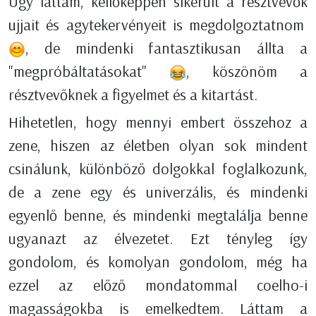
Úgy láttam, kellőképpen sikerült a résztvevők
ujjait és agytekervényeit is megdolgoztatnom
, de mindenki fantasztikusan állta a
"megpróbáltatásokat"
, köszönöm a
résztvevőknek a figyelmet és a kitartást.
Hihetetlen, hogy mennyi embert összehoz a
zene, hiszen az életben olyan sok mindent
csinálunk, különböző dolgokkal foglalkozunk,
de a zene egy és univerzális, és mindenki
egyenlő benne, és mindenki megtalálja benne
ugyanazt az élvezetet. Ezt tényleg így
gondolom, és komolyan gondolom, még ha
ezzel az előző mondatommal coelho-i
magasságokba is emelkedtem. Láttam a