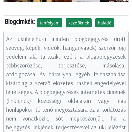
Blogcímkék:
tanfolyam
kezdőknek
haladó
Az ukulele.hu-n minden blogbejegyzés (írott
szöveg, képek, videók, hanganyagok) szerzői jogi
védelem alá tartozik, ezért a blogbejegyzések
többszörözése, terjesztése, másolása,
átdolgozása és bármilyen egyéb felhasználása
kizárólag a szerző előzetes írásbeli engedélyével
lehetséges. A blogbejegyzések internetes címének
(linkjének) közösségi oldalakon vagy más
honlapokon történő megosztására ez a korlátozás
nem vonatkozik, sőt megköszönjük, ha a
bejegyzés linkjének terjesztésével az ukulelézést