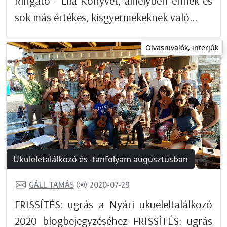
Ringató - Lila Könyvet, amelyben ennek és
sok más értékes, kisgyermekeknek való...
Olvasnivalók, interjúk
Ukuleletalálkozó és -tanfolyam augusztusban
GÁLL TAMÁS
2020-07-29
FRISSÍTÉS: ugrás a Nyári ukueleltalálkozó
2020 blogbejegyzéséhez FRISSÍTÉS: ugrás