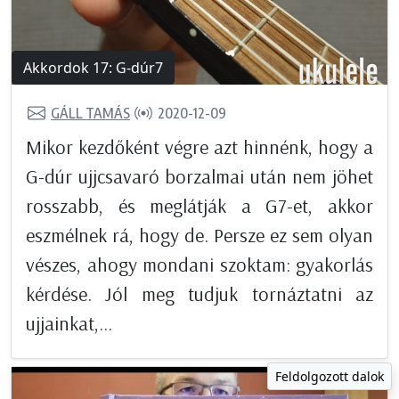
Akkordok 17: G-dúr7
GÁLL TAMÁS
2020-12-09
Mikor kezdőként végre azt hinnénk, hogy a
G-dúr ujjcsavaró borzalmai után nem jöhet
rosszabb, és meglátják a G7-et, akkor
eszmélnek rá, hogy de. Persze ez sem olyan
vészes, ahogy mondani szoktam: gyakorlás
kérdése. Jól meg tudjuk tornáztatni az
ujjainkat,...
Feldolgozott dalok