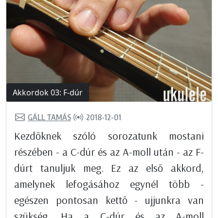
Akkordok 03: F-dúr
GÁLL TAMÁS
2018-12-01
Kezdőknek szóló sorozatunk mostani
részében - a C-dúr és az A-moll után - az F-
dúrt tanuljuk meg. Ez az első akkord,
amelynek lefogásához egynél több -
egészen pontosan kettő - ujjunkra van
szükség. Ha a C-dúr és az A-moll