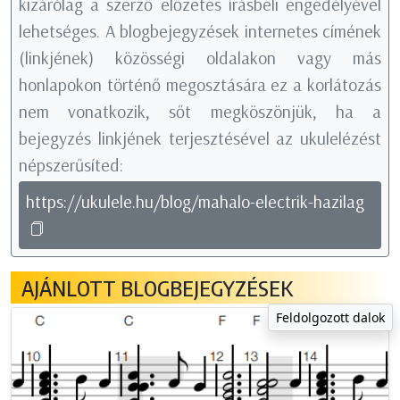
kizárólag a szerző előzetes írásbeli engedélyével
lehetséges. A blogbejegyzések internetes címének
(linkjének) közösségi oldalakon vagy más
honlapokon történő megosztására ez a korlátozás
nem vonatkozik, sőt megköszönjük, ha a
bejegyzés linkjének terjesztésével az ukulelézést
népszerűsíted:
https://ukulele.hu/blog/mahalo-electrik-hazilag
AJÁNLOTT BLOGBEJEGYZÉSEK
Feldolgozott dalok