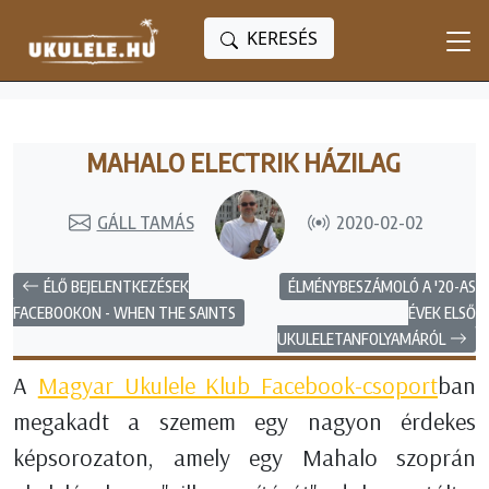
KERESÉS
MAHALO ELECTRIK HÁZILAG
GÁLL TAMÁS
2020-02-02
ÉLŐ BEJELENTKEZÉSEK
ÉLMÉNYBESZÁMOLÓ A '20-AS
ÉVEK ELSŐ
FACEBOOKON - WHEN THE SAINTS
UKULELETANFOLYAMÁRÓL
A
Magyar Ukulele Klub Facebook-csoport
ban
megakadt a szemem egy nagyon érdekes
képsorozaton, amely egy Mahalo szoprán