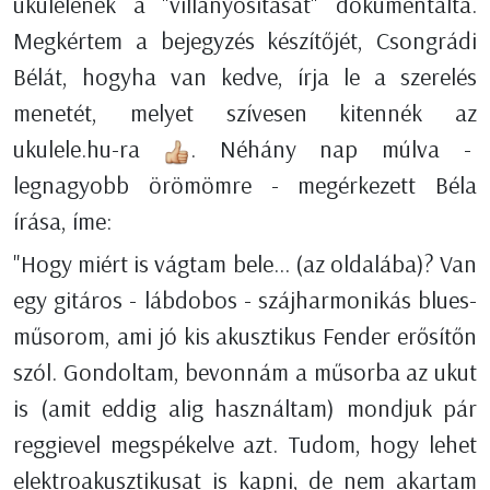
ukulelének a "villanyosítását" dokumentálta.
Megkértem a bejegyzés készítőjét, Csongrádi
Bélát, hogyha van kedve, írja le a szerelés
menetét, melyet szívesen kitennék az
ukulele.hu-ra
. Néhány nap múlva -
legnagyobb örömömre - megérkezett Béla
írása, íme:
"Hogy miért is vágtam bele... (az oldalába)? Van
egy gitáros - lábdobos - szájharmonikás blues-
műsorom, ami jó kis akusztikus Fender erősítőn
szól. Gondoltam, bevonnám a műsorba az ukut
is (amit eddig alig használtam) mondjuk pár
reggievel megspékelve azt. Tudom, hogy lehet
elektroakusztikusat is kapni, de nem akartam