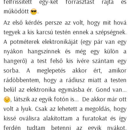
felfrissített egy-két forrasztást rajta és
működött
.
Az első kérdés persze az volt, hogy mit hová
tegyek a kis karcsú testén ennek a szépségnek.
A potméterek elektronikáját (egy pár van egy
nyákon hangszínnek és még egy külön a
hangerő) a test felső kis ívére szántam egy
sorba. A meglepetés akkor ért, amikor
rádöbbentem, hogy a rádiusz miatt a testen
belül az elektronika egymásba ér. Gond van...
, látszik az egyik fotón is... De akkor már ott
volt a lyuk. Csak az lehetett a megoldás, hogy
kissé oválisra alakítottam a furatokat és így
ferdén tudtam betenni az egyik nyákot.