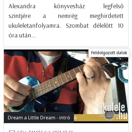
Alexandra könyvesház legfelső
szintjére a nemrég meghirdetett
ukuleletanfolyamra. Szombat délelőtt 10
óra után...
Feldolgozott dalok
Dream a Little Dream - intró