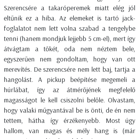
Szerencsére a takaróperemek miatt elég jól
eltűnik ez a hiba. Az elemeket is tartó jack-
foglalatot nem lett volna szabad a tengelybe
tenni (hanem mondjuk lejjebb 5 cm-el), mert így
átvágtam a tőkét, oda nem néztem bele,
egyszerűen nem gondoltam, hogy van ott
merevítés. De szerencsére nem lett baj, tartja a
hangolást. A pickup beépítése megemeli a
húrlábat, így az átmérőjének megfelelő
magasságot le kell csiszolni belőle. Olvastam,
hogy valaki műgyantával be is önti, de én nem
tettem, hátha így érzékenyebb. Most úgy
hallom, van magas és mély hang is (már