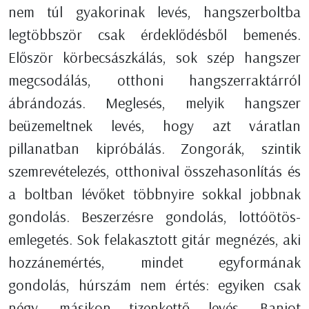
nem túl gyakorinak levés, hangszerboltba
legtöbbször csak érdeklődésből bemenés.
Először körbecsászkálás, sok szép hangszer
megcsodálás, otthoni hangszerraktárról
ábrándozás. Meglesés, melyik hangszer
beüzemeltnek levés, hogy azt váratlan
pillanatban kipróbálás. Zongorák, szintik
szemrevételezés, otthonival összehasonlítás és
a boltban lévőket többnyire sokkal jobbnak
gondolás. Beszerzésre gondolás, lottóötös-
emlegetés. Sok felakasztott gitár megnézés, aki
hozzánemértés, mindet egyformának
gondolás, húrszám nem értés: egyiken csak
négy, másikon tizenkettő levés. Banjot