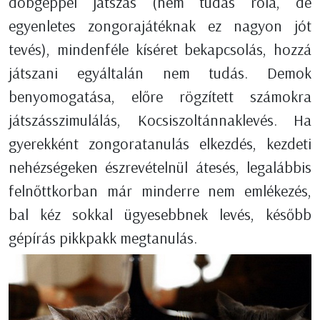
dobgéppel játszás (nem tudás róla, de
egyenletes zongorajátéknak ez nagyon jót
tevés), mindenféle kíséret bekapcsolás, hozzá
játszani egyáltalán nem tudás. Demok
benyomogatása, előre rögzített számokra
játszásszimulálás, Kocsiszoltánnaklevés. Ha
gyerekként zongoratanulás elkezdés, kezdeti
nehézségeken észrevételnül átesés, legalábbis
felnőttkorban már minderre nem emlékezés,
bal kéz sokkal ügyesebbnek levés, később
gépírás pikkpakk megtanulás.