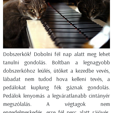
Dobszerkók! Dobolni fél nap alatt meg lehet
tanulni gondolás. Boltban a legnagyobb
dobszerkóhoz leülés, ütőket a kezedbe vevés,
lábadat nem tudod hova kelleni tevés, a
pedálokat kuplung fék gáznak gondolás.
Pedálok lenyomás a legváratlanabb cintányér
megszólalás. A végtagok nem
engedelmeskedés, erre fél perc alatt rájövés.