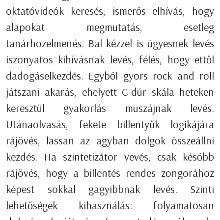
oktatóvideók keresés, ismerős elhívás, hogy
alapokat megmutatás, esetleg
tanárhozelmenés. Bal kézzel is ügyesnek levés
iszonyatos kihívásnak levés, félés, hogy ettől
dadogáselkezdés. Egyből gyors rock and roll
játszani akarás, ehelyett C-dúr skála heteken
keresztül gyakorlás muszájnak levés.
Utánaolvasás, fekete billentyűk logikájára
rájövés, lassan az agyban dolgok összeállni
kezdés. Ha szintetizátor vevés, csak később
rájövés, hogy a billentés rendes zongorához
képest sokkal gagyibbnak levés. Szinti
lehetőségek kihasználás: folyamatosan