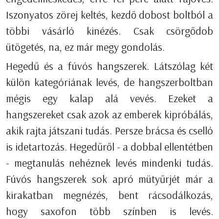
Iszonyatos zörej keltés, kezdő dobost boltból a
többi vásárló kinézés. Csak csörgődob
ütögetés, na, ez már megy gondolás.
Hegedű és a fúvós hangszerek. Látszólag két
külön kategóriának levés, de hangszerboltban
mégis egy kalap alá vevés. Ezeket a
hangszereket csak azok az emberek kipróbálás,
akik rajta játszani tudás. Persze brácsa és cselló
is idetartozás. Hegedűről - a dobbal ellentétben
- megtanulás nehéznek levés mindenki tudás.
Fúvós hangszerek sok apró mütyűrjét már a
kirakatban megnézés, bent rácsodálkozás,
hogy saxofon több színben is levés.