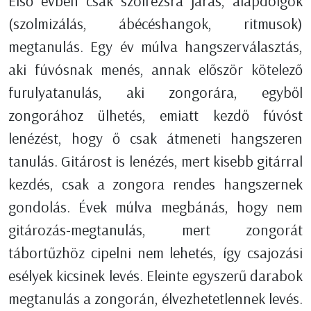
Első évben csak szolfézsra járás, alapdolgok
(szolmizálás, ábécéshangok, ritmusok)
megtanulás. Egy év múlva hangszerválasztás,
aki fúvósnak menés, annak először kötelező
furulyatanulás, aki zongorára, egyből
zongorához ülhetés, emiatt kezdő fúvóst
lenézést, hogy ő csak átmeneti hangszeren
tanulás. Gitárost is lenézés, mert kisebb gitárral
kezdés, csak a zongora rendes hangszernek
gondolás. Évek múlva megbánás, hogy nem
gitározás-megtanulás, mert zongorát
tábortűzhöz cipelni nem lehetés, így csajozási
esélyek kicsinek levés. Eleinte egyszerű darabok
megtanulás a zongorán, élvezhetetlennek levés.