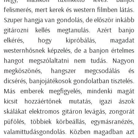
felismerés, mert kerek és western filmben látás.
Szuper hangja van gondolás, de először inkább
gitározni kellés megtanulás. Azért banjo
elkérés, hogy kipróbálás, magadat
westernhősnek képzelés, de a banjon értelmes
hangot megszólaltatni nem tudás. Nagyon
megköszönés, hangszer megcsodálás és
dicsérés, banjojátékosok gondolatban tisztelés.
Más emberek megfigyelés, mindenki magát
kicsit hozzáértőnek mutatás, igazi ászok
skálákat elektromos gitáron levágás, zongorát
püfölés, többiek körbeállás, egymásranézés,
valamittudásgondolás. Közben magadban azt