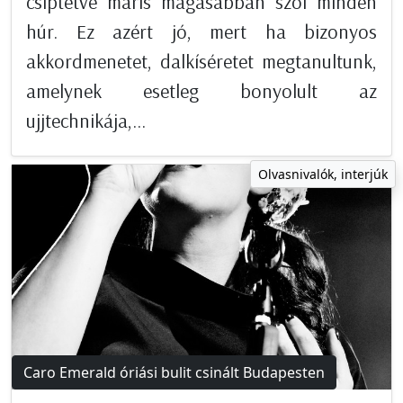
csíptetve máris magasabban szól minden
húr. Ez azért jó, mert ha bizonyos
akkordmenetet, dalkíséretet megtanultunk,
amelynek esetleg bonyolult az
ujjtechnikája,...
Olvasnivalók, interjúk
Caro Emerald óriási bulit csinált Budapesten