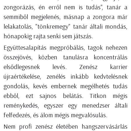
zongorázás, én erről nem is tudás", tanár a
semmiből megjelenés, másnap a zongora már
lelakatolás, "tönkremegy" tanár általi mondás,
hónapokig rajta senki sem játszás.
Együttesalapítás megpróbálás, tagok nehezen
összejövés, közben tanulásra koncentrálás
elsődlegesnek levés. Zenész karrier
újraértékelése, zenélés inkább kedvtelésnek
gondolás, kevés embernek megélhetés tudás
ebből, ezt sajnos belátás. Titkon mégis
reménykedés, egyszer egy menedzser általi
felfedezés, és álom mégis megvalósulás.
Nem profi zenész életében hangszervásárlás