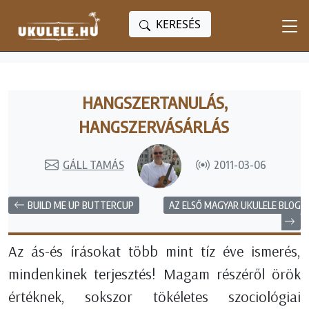
KERESÉS
HANGSZERTANULÁS,
HANGSZERVÁSÁRLÁS
GÁLL TAMÁS
2011-03-06
BUILD ME UP BUTTERCUP
AZ ELSŐ MAGYAR UKULELE BLOG
Az ás-és írásokat több mint tíz éve ismerés,
mindenkinek terjesztés! Magam részéről örök
értéknek, sokszor tökéletes szociológiai