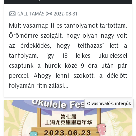
GÁLL TAMÁS
2022-08-31
Múlt vasárnap II-es tanfolyamot tartottam.
Örömömre szolgált, hogy olyan nagy volt
az érdeklődés, hogy "teltházas" lett a
tanfolyam, így 18 lelkes ukuleléssel
csaptunk a húrok közé 9 óra után pár
perccel. Ahogy lenni szokott, a délelőtt
folyamán ritmizálási...
Olvasnivalók, interjúk