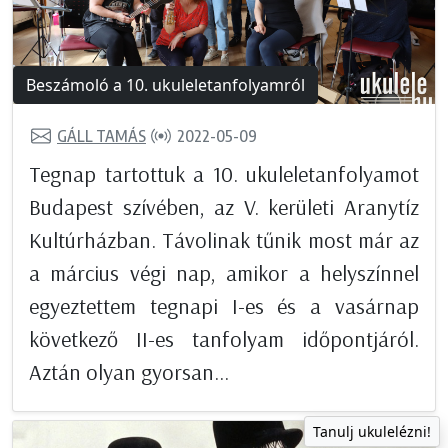
Beszámoló a 10. ukuleletanfolyamról
GÁLL TAMÁS
2022-05-09
Tegnap tartottuk a 10. ukuleletanfolyamot
Budapest szívében, az V. kerületi Aranytíz
Kultúrházban. Távolinak tűnik most már az
a március végi nap, amikor a helyszínnel
egyeztettem tegnapi I-es és a vasárnap
következő II-es tanfolyam időpontjáról.
Aztán olyan gyorsan...
Tanulj ukulelézni!