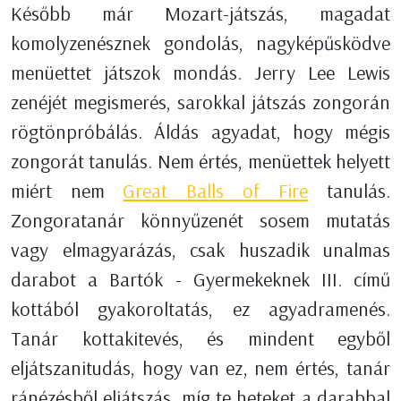
Később már Mozart-játszás, magadat
komolyzenésznek gondolás, nagyképűsködve
menüettet játszok mondás. Jerry Lee Lewis
zenéjét megismerés, sarokkal játszás zongorán
rögtönpróbálás. Áldás agyadat, hogy mégis
zongorát tanulás. Nem értés, menüettek helyett
miért nem
Great Balls of Fire
tanulás.
Zongoratanár könnyűzenét sosem mutatás
vagy elmagyarázás, csak huszadik unalmas
darabot a Bartók - Gyermekeknek III. című
kottából gyakoroltatás, ez agyadramenés.
Tanár kottakitevés, és mindent egyből
eljátszanitudás, hogy van ez, nem értés, tanár
ránézésből eljátszás, míg te heteket a darabbal