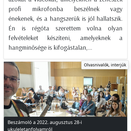
profi mikrofonba beszélnek vagy
énekenek, és a hangszerük is jól hallatszik.
Én is régóta szerettem volna olyan
felvételeket készíteni, amelyeknek a
hangminősége is kifogástalan,...
Olvasnivalók, interjúk
Beszámoló a 2022. augusztus 28-i
ukuleletanfolyamról