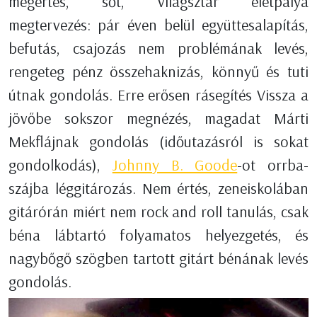
megértés, sőt, világsztár életpálya
megtervezés: pár éven belül együttesalapítás,
befutás, csajozás nem problémának levés,
rengeteg pénz összehaknizás, könnyű és tuti
útnak gondolás. Erre erősen rásegítés Vissza a
jövőbe sokszor megnézés, magadat Márti
Mekflájnak gondolás (időutazásról is sokat
gondolkodás),
Johnny B. Goode
-ot orrba-
szájba léggitározás. Nem értés, zeneiskolában
gitárórán miért nem rock and roll tanulás, csak
béna lábtartó folyamatos helyezgetés, és
nagybőgő szögben tartott gitárt bénának levés
gondolás.