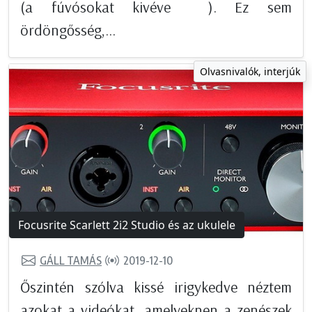
(a fúvósokat kivéve ). Ez sem
ördöngősség,...
Olvasnivalók, interjúk
Focusrite Scarlett 2i2 Studio és az ukulele
GÁLL TAMÁS
2019-12-10
Őszintén szólva kissé irigykedve néztem
azokat a videókat, amelyeknen a zenészek