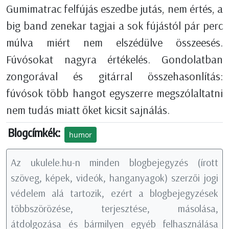
Gumimatrac felfújás eszedbe jutás, nem értés, a
big band zenekar tagjai a sok fújástól pár perc
múlva miért nem elszédülve összeesés.
Fúvósokat nagyra értékelés. Gondolatban
zongorával és gitárral összehasonlítás:
fúvósok több hangot egyszerre megszólaltatni
nem tudás miatt őket kicsit sajnálás.
Blogcímkék:
humor
Az ukulele.hu-n minden blogbejegyzés (írott
szöveg, képek, videók, hanganyagok) szerzői jogi
védelem alá tartozik, ezért a blogbejegyzések
többszörözése, terjesztése, másolása,
átdolgozása és bármilyen egyéb felhasználása