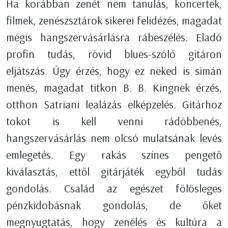
Ha korábban zenét nem tanulás, koncertek,
filmek, zenészsztárok sikerei felidézés, magadat
mégis hangszervásárlásra rábeszélés. Eladó
profin tudás, rövid blues-szóló gitáron
eljátszás. Úgy érzés, hogy ez neked is simán
menés, magadat titkon B. B. Kingnek érzés,
otthon Satriani lealázás elképzelés. Gitárhoz
tokot is kell venni rádöbbenés,
hangszervásárlás nem olcsó mulatsának levés
emlegetés. Egy rakás színes pengető
kiválasztás, ettől gitárjáték egyből tudás
gondolás. Család az egészet fölösleges
pénzkidobásnak gondolás, de őket
megnyugtatás, hogy zenélés és kultúra a