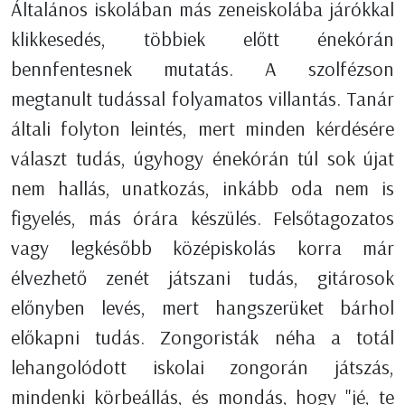
Általános iskolában más zeneiskolába járókkal
klikkesedés, többiek előtt énekórán
bennfentesnek mutatás. A szolfézson
megtanult tudással folyamatos villantás. Tanár
általi folyton leintés, mert minden kérdésére
választ tudás, úgyhogy énekórán túl sok újat
nem hallás, unatkozás, inkább oda nem is
figyelés, más órára készülés. Felsőtagozatos
vagy legkésőbb középiskolás korra már
élvezhető zenét játszani tudás, gitárosok
előnyben levés, mert hangszerüket bárhol
előkapni tudás. Zongoristák néha a totál
lehangolódott iskolai zongorán játszás,
mindenki körbeállás, és mondás, hogy "jé, te