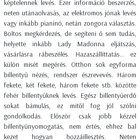
képtelennek levés. Ezer információ beszerzés,
neten utánaolvasás, az elektromos jónak levés
vagy inkább pianínó, netán zongora választás.
Boltos megkérdezés, de segíteni ő sem tudás,
helyette inkább Lady Madonna eljátszás,
vásárlásra rábeszélés. Hazaszállíttatás... ez
külön misét megérés. Otthon sok egyforma
billentyű nézés, rendszer észrevevés. Három
fekete, két fekete, három fekete stb. közötte
fehér billentyűknek levés. Egész billentyűerdő
sokat bámulás, ez mitől fog jól szólni
gondolkodás. Először csak jobb kézzel
billentyűnyomogatás, nem értés, ehhez bal
kezet hogyan hozzáillesztés. Neten