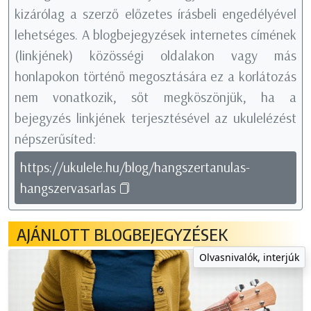
kizárólag a szerző előzetes írásbeli engedélyével
lehetséges. A blogbejegyzések internetes címének
(linkjének) közösségi oldalakon vagy más
honlapokon történő megosztására ez a korlátozás
nem vonatkozik, sőt megköszönjük, ha a
bejegyzés linkjének terjesztésével az ukulelézést
népszerűsíted:
https://ukulele.hu/blog/hangszertanulas-
hangszervasarlas
AJÁNLOTT BLOGBEJEGYZÉSEK
Olvasnivalók, interjúk