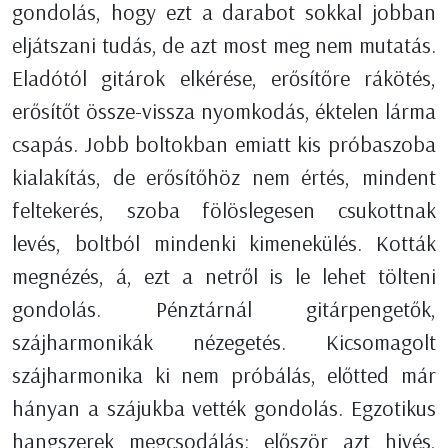
gondolás, hogy ezt a darabot sokkal jobban
eljátszani tudás, de azt most meg nem mutatás.
Eladótól gitárok elkérése, erősítőre rákötés,
erősítőt össze-vissza nyomkodás, éktelen lárma
csapás. Jobb boltokban emiatt kis próbaszoba
kialakítás, de erősítőhöz nem értés, mindent
feltekerés, szoba fölöslegesen csukottnak
levés, boltból mindenki kimenekülés. Kották
megnézés, á, ezt a netről is le lehet tölteni
gondolás. Pénztárnál gitárpengetők,
szájharmonikák nézegetés. Kicsomagolt
szájharmonika ki nem próbálás, előtted már
hányan a szájukba vették gondolás. Egzotikus
hangszerek megcsodálás: először azt hivés,