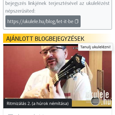
bejegyzés linkjének terjesztésével az ukulelézést
népszerűsíted:
https://ukulele.hu/blog/let-it-be
AJÁNLOTT BLOGBEJEGYZÉSEK
Tanulj ukulelézni!
Ritmizálás 2. (a húrok némítása)