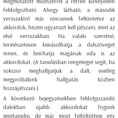
megmutatott módszerrel a refrén könnyedén
feldolgozható. Ahogy látható, a második
versszaktól már nincsenek feltüntetve az
akkordok, hiszen ugyanazt kell játszani, mint az
első versszakban. Ha valaki szeretné,
természetesen kimásolhatja a dalszöveget
innen, és beírhatja magának oda is az
akkordokat. (A tanulásban rengeteget segít, ha
sokszor meghallgatjuk a dalt, esetleg
megpróbálunk hallgatás közben
hozzájátszani.)
A következő bejegyzésekben feldolgozandó
dalokban újabb akkordokat fogunk
megtanulni, de már most feltöltöttem egy