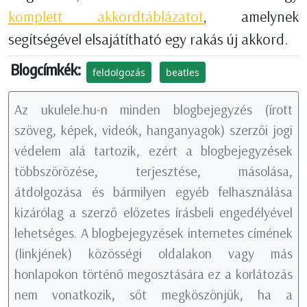
komplett akkordtáblázatot
, amelynek
segítségével elsajátítható egy rakás új akkord.
Blogcímkék:
feldolgozás
beatles
Az ukulele.hu-n minden blogbejegyzés (írott
szöveg, képek, videók, hanganyagok) szerzői jogi
védelem alá tartozik, ezért a blogbejegyzések
többszörözése, terjesztése, másolása,
átdolgozása és bármilyen egyéb felhasználása
kizárólag a szerző előzetes írásbeli engedélyével
lehetséges. A blogbejegyzések internetes címének
(linkjének) közösségi oldalakon vagy más
honlapokon történő megosztására ez a korlátozás
nem vonatkozik, sőt megköszönjük, ha a