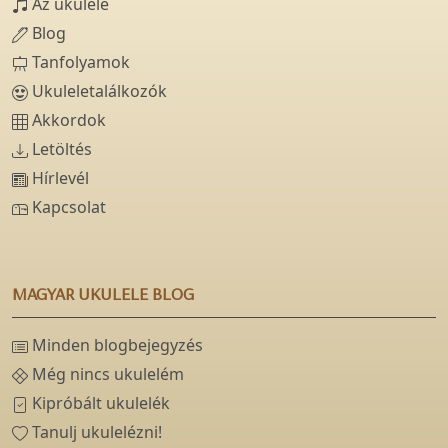
Az ukulele
Blog
Tanfolyamok
Ukuleletalálkozók
Akkordok
Letöltés
Hírlevél
Kapcsolat
MAGYAR UKULELE BLOG
Minden blogbejegyzés
Még nincs ukulelém
Kipróbált ukulelék
Tanulj ukulelézni!