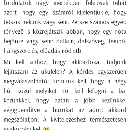
fordulatok nagy mértékben felelősek tehát
azért, hogy egy számról kijelentjük-e, hogy
tetszik nekünk vagy sem. Persze számos egyéb
tényező is közrejátszik abban, hogy egy nóta
bejön-e vagy sem: dallam, dalszöveg, tempó,
hangszerelés, előadásmód stb.
Mi kell ahhoz, hogy akkordokat tudjunk
lejátszani az ukulelén? A kérdés egyszerűen
megválaszolható: tudnunk kell, hogy a négy
húr közül melyiket hol kell lefogni a bal
kezünkkel, hogy aztán a jobb kezünkkel
végigpendítve a húrokat az adott akkord
megszólaljon. A kivitelezéshez természetesen
gyakorolni kell
.