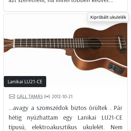
Kipróbált ukulelék
Lanikai LU21-CE
GÁLL TAMÁS
2012-10-21
...avagy a szomszédok biztos örültek . Pár
hétig nyúzhattam egy Lanikai LU21-CE
típusú, elektroakusztikus ukulelét. Nem