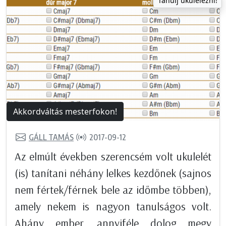
Tanulj ukulelézni!
Akkordváltás mesterfokon!
GÁLL TAMÁS
2017-09-12
Az elmúlt években szerencsém volt ukulelét
(is) tanítani néhány lelkes kezdőnek (sajnos
nem fértek/férnek bele az időmbe többen),
amely nekem is nagyon tanulságos volt.
Ahány ember, annyiféle dolog megy