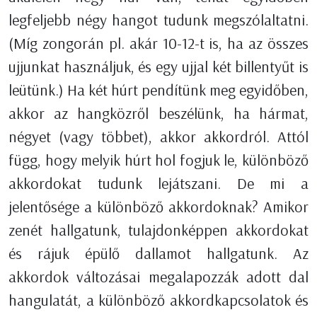
legfeljebb négy hangot tudunk megszólaltatni.
(Míg zongorán pl. akár 10-12-t is, ha az összes
ujjunkat használjuk, és egy ujjal két billentyűt is
leütünk.) Ha két húrt pendítünk meg egyidőben,
akkor az hangközről beszélünk, ha hármat,
négyet (vagy többet), akkor akkordról. Attól
függ, hogy melyik húrt hol fogjuk le, különböző
akkordokat tudunk lejátszani. De mi a
jelentősége a különböző akkordoknak? Amikor
zenét hallgatunk, tulajdonképpen akkordokat
és rájuk épülő dallamot hallgatunk. Az
akkordok változásai megalapozzák adott dal
hangulatát, a különböző akkordkapcsolatok és