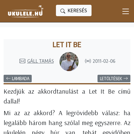
KERESÉS
LET IT BE
GÁLL TAMÁS
2011-02-06
LAMBADA
LETÖLTÉSEK
Kezdjük az akkordtanulást a Let It Be című
dallal!
Mi az az akkord? A legrövidebb válasz: ha
legalább három hang szólal meg egyszerre. Az
ukulelén négy húr van, tehát egyidőben