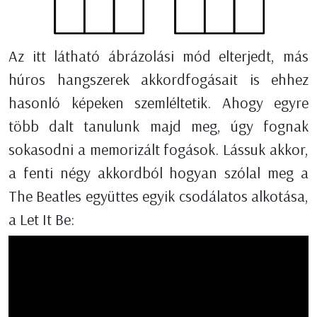
Az itt látható ábrázolási mód elterjedt, más
húros hangszerek akkordfogásait is ehhez
hasonló képeken szemléltetik. Ahogy egyre
több dalt tanulunk majd meg, úgy fognak
sokasodni a memorizált fogások. Lássuk akkor,
a fenti négy akkordból hogyan szólal meg a
The Beatles együttes egyik csodálatos alkotása,
a Let It Be: