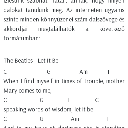
ízlésünk szabhat határt annak, hogy milyen
dalokat tanulunk meg. Az interneten ugyanis
szinte minden könnyűzenei szám dalszövege és
akkordjai megtalálhatók a következő
formátumban:
The Beatles - Let It Be
C G Am F
When I find myself in times of trouble, mother
Mary comes to me,
C G F C
speaking words of wisdom, let it be.
C G Am F
And in my hour of darkness she is standing