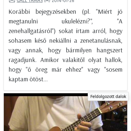
GÁLL TAMÁS
2014-01-26
Korábbi bejegyzésekben (pl. "Miért jó
megtanulni ukulelézni?", "A
zenehallgatásról") sokat írtam arról, hogy
sohasem késő nekiállni a zenetanulásnak,
vagy annak, hogy bármilyen hangszert
ragadjunk. Amikor valakitől olyat hallok,
hogy "ő öreg már ehhez" vagy "sosem
kaptam ötöst...
Feldolgozott dalok