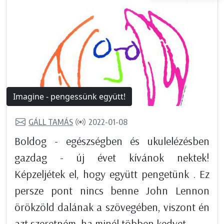
Imagine - pengessünk együtt!
GÁLL TAMÁS
2022-01-08
Boldog - egészségben és ukulelézésben
gazdag - új évet kívánok nektek!
Képzeljétek el, hogy együtt pengetünk . Ez
persze pont nincs benne John Lennon
örökzöld dalának a szövegében, viszont én
azt szeretném, ha minél többen kedvet...