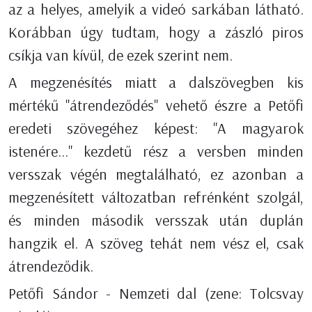
az a helyes, amelyik a videó sarkában látható.
Korábban úgy tudtam, hogy a zászló piros
csíkja van kívül, de ezek szerint nem.
A megzenésítés miatt a dalszövegben kis
mértékű "átrendeződés" vehető észre a Petőfi
eredeti szövegéhez képest: "A magyarok
istenére..." kezdetű rész a versben minden
versszak végén megtalálható, ez azonban a
megzenésített változatban refrénként szolgál,
és minden második versszak után duplán
hangzik el. A szöveg tehát nem vész el, csak
átrendeződik.
Petőfi Sándor - Nemzeti dal (zene: Tolcsvay