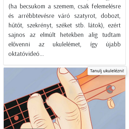
(ha becsukom a szemem, csak felemelésre
és arrébbtevésre váró szatyrot, dobozt,
hűtőt, szekrényt, széket stb. látok), ezért
sajnos az elmúlt hetekben alig tudtam
elővenni az ukulelémet, így újabb
oktatóvideó...
Tanulj ukulelézni!