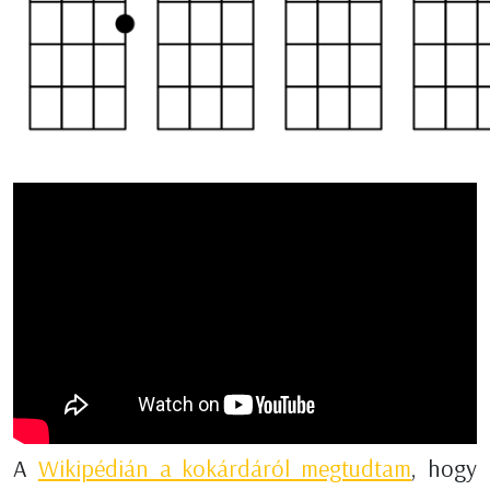
A
Wikipédián a kokárdáról megtudtam
, hogy