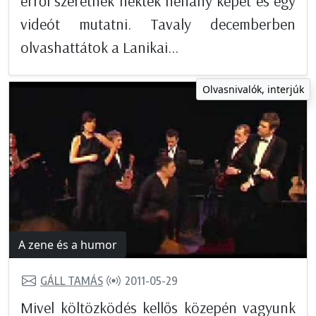
erről szeretnék nektek néhány képet és egy
videót mutatni. Tavaly decemberben
olvashattátok a Lanikai...
Olvasnivalók, interjúk
A zene és a humor
GÁLL TAMÁS
2011-05-29
Mivel költözködés kellős közepén vagyunk