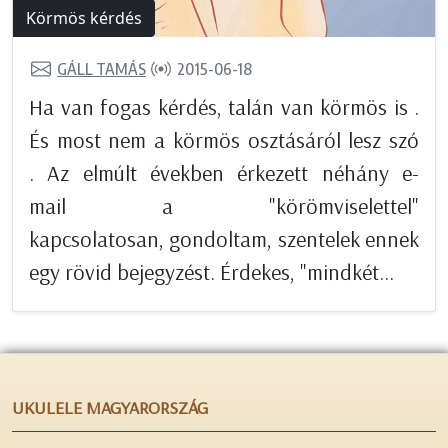
Körmös kérdés
GÁLL TAMÁS
2015-06-18
Ha van fogas kérdés, talán van körmös is .
És most nem a körmös osztásáról lesz szó
. Az elmúlt években érkezett néhány e-
mail a "körömviselettel"
kapcsolatosan, gondoltam, szentelek ennek
egy rövid bejegyzést. Érdekes, "mindkét...
UKULELE MAGYARORSZÁG