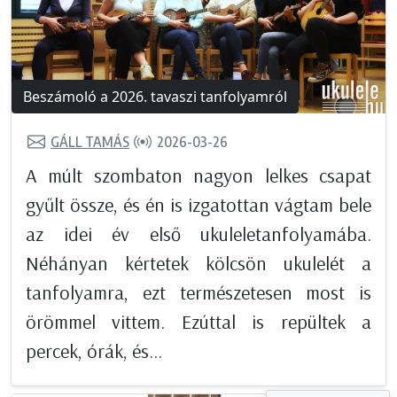
Beszámoló a 2026. tavaszi tanfolyamról
GÁLL TAMÁS
2026-03-26
A múlt szombaton nagyon lelkes csapat
gyűlt össze, és én is izgatottan vágtam bele
az idei év első ukuleletanfolyamába.
Néhányan kértetek kölcsön ukulelét a
tanfolyamra, ezt természetesen most is
örömmel vittem. Ezúttal is repültek a
percek, órák, és...