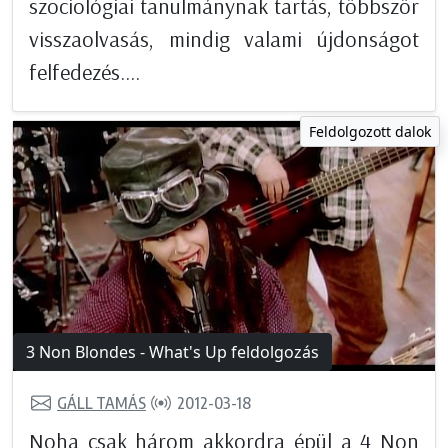
szociológiai tanulmánynak tartás, többször
visszaolvasás, mindig valami újdonságot
felfedezés....
Feldolgozott dalok
3 Non Blondes - What's Up feldolgozás
GÁLL TAMÁS
2012-03-18
Noha csak három akkordra épül a 4 Non