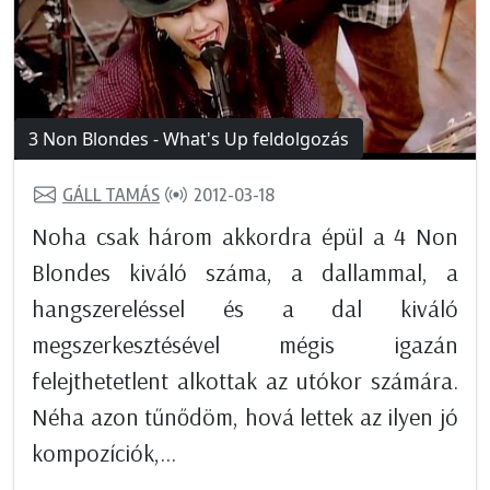
3 Non Blondes - What's Up feldolgozás
GÁLL TAMÁS
2012-03-18
Noha csak három akkordra épül a 4 Non
Blondes kiváló száma, a dallammal, a
hangszereléssel és a dal kiváló
megszerkesztésével mégis igazán
felejthetetlent alkottak az utókor számára.
Néha azon tűnődöm, hová lettek az ilyen jó
kompozíciók,...