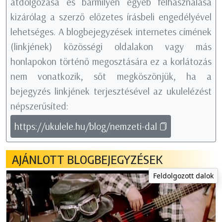
átdolgozása és bármilyen egyéb felhasználása
kizárólag a szerző előzetes írásbeli engedélyével
lehetséges. A blogbejegyzések internetes címének
(linkjének) közösségi oldalakon vagy más
honlapokon történő megosztására ez a korlátozás
nem vonatkozik, sőt megköszönjük, ha a
bejegyzés linkjének terjesztésével az ukulelézést
népszerűsíted:
https://ukulele.hu/blog/nemzeti-dal
AJÁNLOTT BLOGBEJEGYZÉSEK
Feldolgozott dalok