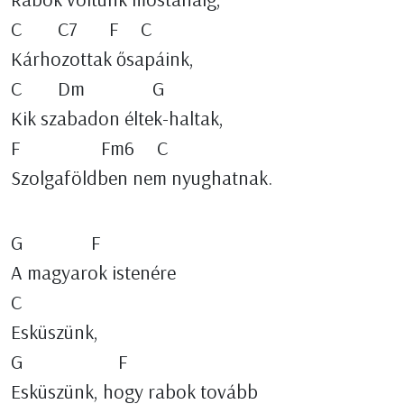
C C7 F C
Kárhozottak ősapáink,
C Dm G
Kik szabadon éltek-haltak,
F Fm6 C
Szolgaföldben nem nyughatnak.
G F
A magyarok istenére
C
Esküszünk,
G F
Esküszünk, hogy rabok tovább