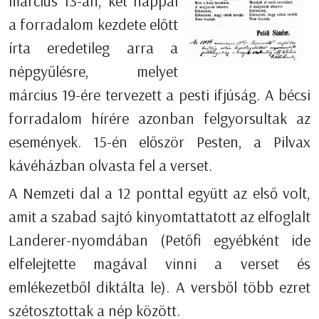
március 13-án, két nappal
a forradalom kezdete előtt
írta eredetileg arra a
népgyűlésre, melyet
március 19-ére tervezett a pesti ifjúság. A bécsi
forradalom hírére azonban felgyorsultak az
események. 15-én először Pesten, a Pilvax
kávéházban olvasta fel a verset.
A Nemzeti dal a 12 ponttal együtt az első volt,
amit a szabad sajtó kinyomtattatott az elfoglalt
Landerer-nyomdában (Petőfi egyébként ide
elfelejtette magával vinni a verset és
emlékezetből diktálta le). A versből több ezret
szétosztottak a nép között.