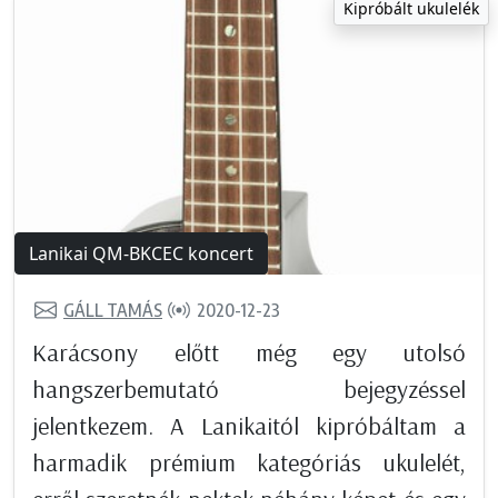
Kipróbált ukulelék
Lanikai QM-BKCEC koncert
GÁLL TAMÁS
2020-12-23
Karácsony előtt még egy utolsó
hangszerbemutató bejegyzéssel
jelentkezem. A Lanikaitól kipróbáltam a
harmadik prémium kategóriás ukulelét,