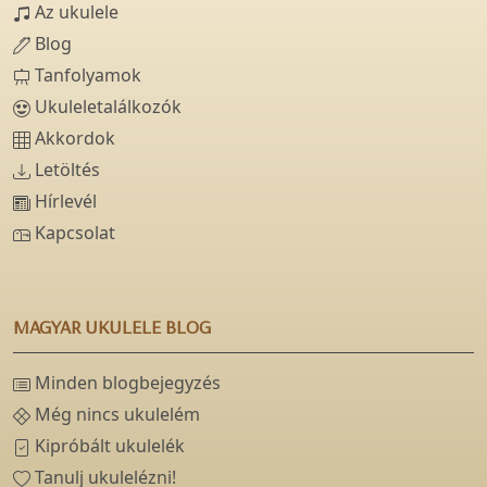
Az ukulele
Blog
Tanfolyamok
Ukuleletalálkozók
Akkordok
Letöltés
Hírlevél
Kapcsolat
MAGYAR UKULELE BLOG
Minden blogbejegyzés
Még nincs ukulelém
Kipróbált ukulelék
Tanulj ukulelézni!