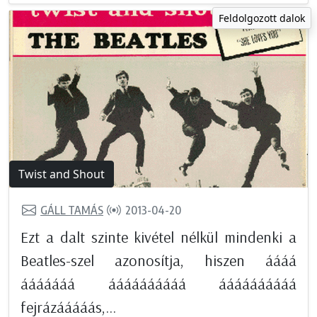
Feldolgozott dalok
Twist and Shout
GÁLL TAMÁS
2013-04-20
Ezt a dalt szinte kivétel nélkül mindenki a
Beatles-szel azonosítja, hiszen áááá
ááááááá áááááááááá áááááááááá
fejrázááááás,...