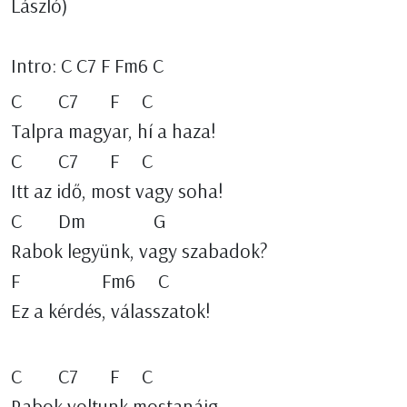
László)
Intro: C C7 F Fm6 C
C C7 F C
Talpra magyar, hí a haza!
C C7 F C
Itt az idő, most vagy soha!
C Dm G
Rabok legyünk, vagy szabadok?
F Fm6 C
Ez a kérdés, válasszatok!
C C7 F C
Rabok voltunk mostanáig,