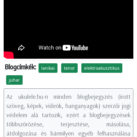
Blogcímkék:
lanikai
tenor
elektroakusztikus
juhar
Az ukulele.hu-n minden blogbejegyzés (írott
szöveg, képek, videók, hanganyagok) szerzői jogi
védelem alá tartozik, ezért a blogbejegyzések
többszörözése, terjesztése, másolása,
átdolgozása és bármilyen egyéb felhasználása