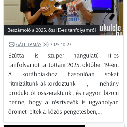
Beszámoló a 2025. őszi II-es tanfolyamról
GÁLL TAMÁS
2025-10-22
Ezúttal is szuper hangulatú II-es
tanfolyamot tartottam 2025. október 19-én.
A korábbiakhoz hasonlóan sokat
ritmizáltunk-akkordoztunk , néhány
produkciót összeraktunk , és nagyon bízom
benne, hogy a résztvevők is ugyanolyan
örömet leltek a közös pengetésben,...