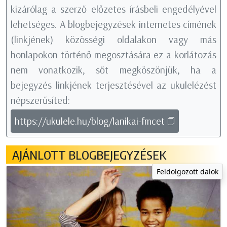
kizárólag a szerző előzetes írásbeli engedélyével
lehetséges. A blogbejegyzések internetes címének
(linkjének) közösségi oldalakon vagy más
honlapokon történő megosztására ez a korlátozás
nem vonatkozik, sőt megköszönjük, ha a
bejegyzés linkjének terjesztésével az ukulelézést
népszerűsíted:
https://ukulele.hu/blog/lanikai-fmcet
AJÁNLOTT BLOGBEJEGYZÉSEK
Feldolgozott dalok