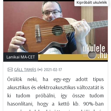
Kipróbált ukulelék
Lanikai MA-CET
GÁLL TAMÁS
2021-02-17
Örülök neki, ha egy-egy adott típus
akusztikus és elektroakusztikus változatát is
ki tudom próbálni, így össze tudom
hasonlítani, hogy a kettő kb. 90%-ban