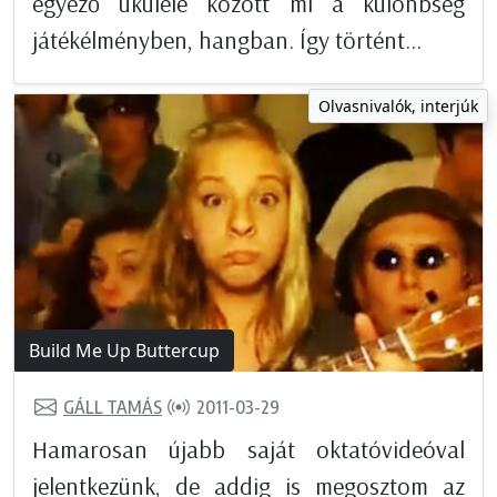
egyező ukulele között mi a különbség
játékélményben, hangban. Így történt...
Olvasnivalók, interjúk
Build Me Up Buttercup
GÁLL TAMÁS
2011-03-29
Hamarosan újabb saját oktatóvideóval
jelentkezünk, de addig is megosztom az