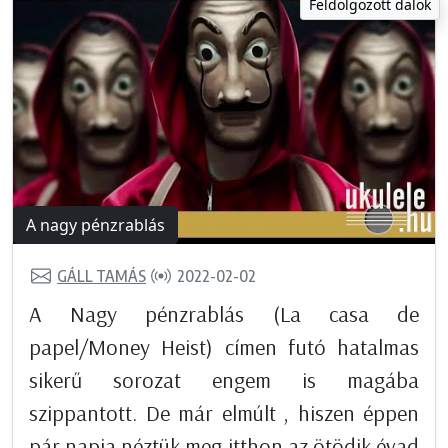
Feldolgozott dalok
A nagy pénzrablás
GÁLL TAMÁS
2022-02-02
A Nagy pénzrablás (La casa de
papel/Money Heist) címen futó hatalmas
sikerű sorozat engem is magába
szippantott. De már elmúlt , hiszen éppen
pár napja néztük meg itthon az ötödik évad