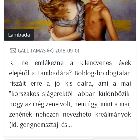
Lambada
GÁLL TAMÁS
2018-09-01
Ki ne emlékezne a kilencvenes évek
elejéről a Lambadára? Boldog-boldogtalan
riszált erre a jó kis dalra, ami a mai
"korszakos slágerektől" abban különbözik,
hogy az még zene volt, nem úgy, mint a mai,
zenének nehezen nevezhető kreálmányok
(ld. gengnemsztájl és...