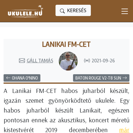
KERESÉS
LANIKAI FM-CET
GÁLL TAMÁS
2021-09-26
OHANA O'NINO
BATON ROUGE V2-T8 SUN
A Lanikai FM-CET habos juharból készült,
igazán szemet gyönyörködtető ukulele. Egy
habos juharból készült Lanikait, egészen
pontosan ennek az akusztikus, koncert méretű
kistestvérét 2019 decemberében
már