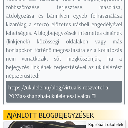
többszörözése, terjesztése, másolása,
átdolgozása és bármilyen egyéb felhasználása
kizárólag a szerző előzetes írásbeli engedélyével
lehetséges. A blogbejegyzések internetes címének
(linkjének) közösségi oldalakon vagy más
honlapokon történő megosztására ez a korlátozás
nem vonatkozik, sőt megköszönjük, ha a
bejegyzés linkjének terjesztésével az ukulelézést
népszerűsíted:
https://ukulele.hu/blog/virtualis-reszvetel-a-
2023as-shanghai-ukulelefesztivalon
AJÁNLOTT BLOGBEJEGYZÉSEK
Kipróbált ukulelék