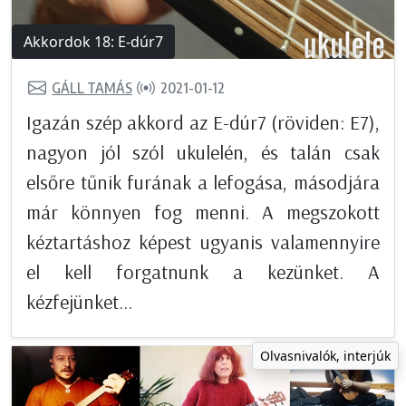
Akkordok 18: E-dúr7
GÁLL TAMÁS
2021-01-12
Igazán szép akkord az E-dúr7 (röviden: E7),
nagyon jól szól ukulelén, és talán csak
elsőre tűnik furának a lefogása, másodjára
már könnyen fog menni. A megszokott
kéztartáshoz képest ugyanis valamennyire
el kell forgatnunk a kezünket. A
kézfejünket...
Olvasnivalók, interjúk