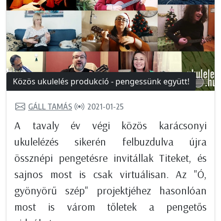
Közös ukulelés produkció - pengessünk együtt!
GÁLL TAMÁS
2021-01-25
A tavaly év végi közös karácsonyi
ukulelézés sikerén felbuzdulva újra
össznépi pengetésre invitállak Titeket, és
sajnos most is csak virtuálisan. Az "Ó,
gyönyörű szép" projektjéhez hasonlóan
most is várom tőletek a pengetős