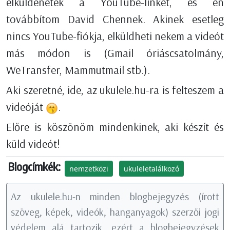
elküldenetek a YouTube-linket, és én
továbbítom David Chennek. Akinek esetleg
nincs YouTube-fiókja, elküldheti nekem a videót
más módon is (Gmail óriáscsatolmány,
WeTransfer, Mammutmail stb.).
Aki szeretné, ide, az ukulele.hu-ra is felteszem a
videóját
.
Előre is köszönöm mindenkinek, aki készít és
küld videót!
Blogcímkék:
nemzetközi
ukuleletalálkozó
Az ukulele.hu-n minden blogbejegyzés (írott
szöveg, képek, videók, hanganyagok) szerzői jogi
védelem alá tartozik, ezért a blogbejegyzések