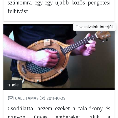
számomra egy-egy újabb közös pengetési
felhívást...
Olvasnivalók, interjúk
*(l)ele
GÁLL TAMÁS
2011-10-29
Csodálattal nézem ezeket a találékony és
nagyon ügyes embereket, akik a