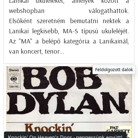
Lanikai ukuleléket, amelyek között a
webshopban válogathattok.
Elsőként szeretném bemutatni nektek a
Lanikai legkisebb, MA-S típusú ukuleléjét.
Az "MA" a belépő kategória a Lanikainál,
van koncert, tenor...
Feldolgozott dalok
Knockin' On Heaven's Door - pengessünk együtt!