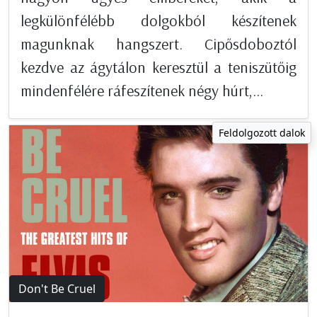
legkülönfélébb dolgokból készítenek
magunknak hangszert. Cipősdoboztól
kezdve az ágytálon keresztül a teniszütőig
mindenfélére ráfeszítenek négy húrt,...
Feldolgozott dalok
Don't Be Cruel