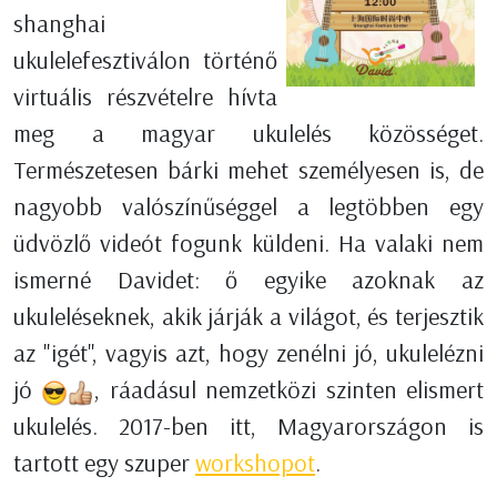
shanghai
ukulelefesztiválon történő
virtuális részvételre hívta
meg a magyar ukulelés közösséget.
Természetesen bárki mehet személyesen is, de
nagyobb valószínűséggel a legtöbben egy
üdvözlő videót fogunk küldeni. Ha valaki nem
ismerné Davidet: ő egyike azoknak az
ukuleléseknek, akik járják a világot, és terjesztik
az "igét", vagyis azt, hogy zenélni jó, ukulelézni
jó
, ráadásul nemzetközi szinten elismert
ukulelés. 2017-ben itt, Magyarországon is
tartott egy szuper
workshopot
.