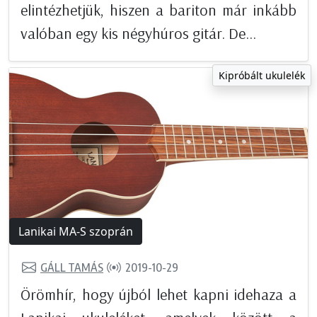
elintézhetjük, hiszen a bariton már inkább
valóban egy kis négyhúros gitár. De...
Kipróbált ukulelék
Lanikai MA-S szoprán
GÁLL TAMÁS
2019-10-29
Örömhír, hogy újból lehet kapni idehaza a