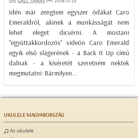
GÁLL TAMÁS
2018-11-25
Idén már zengtem egyszer ódákat Caro
Emeraldról, akinek a munkásságát nem
lehet eleget dicsérni. A mostani
"együttakkordozós" videón Caro Emerald
egyik első slágerének - a Back It Up című
dalnak - a kíséretét szeretném nektek
megmutatni: Bármilyen...
UKULELE MAGYARORSZÁG
Az ukulele