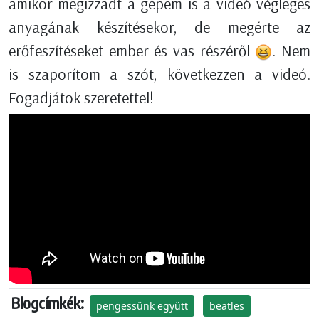
amikor megizzadt a gépem is a videó végleges
anyagának készítésekor, de megérte az
erőfeszítéseket ember és vas részéről
. Nem
is szaporítom a szót, következzen a videó.
Fogadjátok szeretettel!
Blogcímkék:
pengessünk együtt
beatles