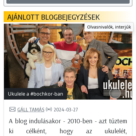
AJÁNLOTT BLOGBEJEGYZÉSEK
Olvasnivalók, interjúk
Ukulele a #bochkor-ban
GÁLL TAMÁS
2024-03-27
A blog indulásakor - 2010-ben - azt tűztem
ki célként, hogy az ukulelét,