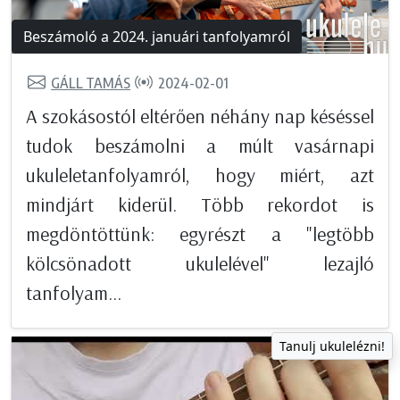
Beszámoló a 2024. januári tanfolyamról
GÁLL TAMÁS
2024-02-01
A szokásostól eltérően néhány nap késéssel
tudok beszámolni a múlt vasárnapi
ukuleletanfolyamról, hogy miért, azt
mindjárt kiderül. Több rekordot is
megdöntöttünk: egyrészt a "legtöbb
kölcsönadott ukulelével" lezajló
tanfolyam...
Tanulj ukulelézni!