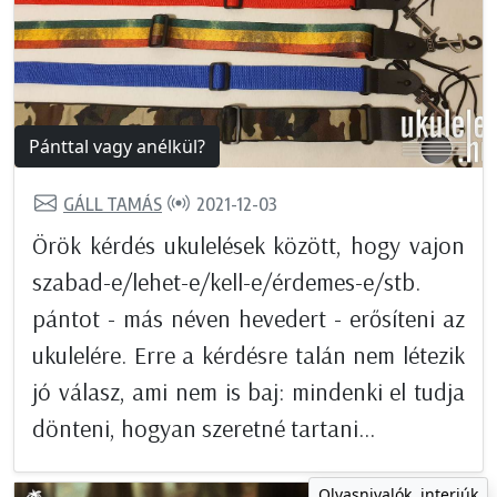
Pánttal vagy anélkül?
GÁLL TAMÁS
2021-12-03
Örök kérdés ukulelések között, hogy vajon
szabad-e/lehet-e/kell-e/érdemes-e/stb.
pántot - más néven hevedert - erősíteni az
ukulelére. Erre a kérdésre talán nem létezik
jó válasz, ami nem is baj: mindenki el tudja
dönteni, hogyan szeretné tartani...
Olvasnivalók, interjúk