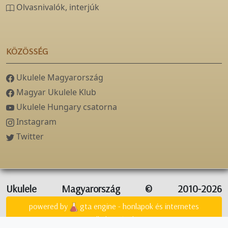
Olvasnivalók, interjúk
KÖZÖSSÉG
Ukulele Magyarország
Magyar Ukulele Klub
Ukulele Hungary csatorna
Instagram
Twitter
Ukulele Magyarország © 2010-2026
powered by
gta engine - honlapok és internetes
alkalmazások