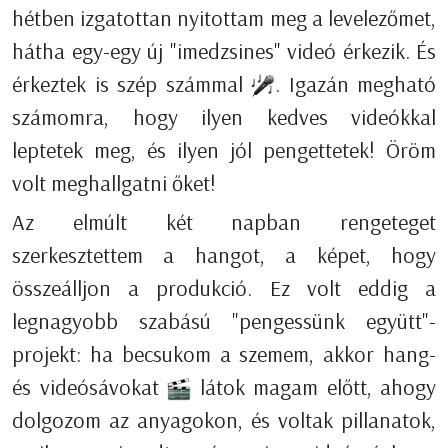
hétben izgatottan nyitottam meg a levelezőmet,
hátha egy-egy új "imedzsines" videó érkezik. És
érkeztek is szép számmal
. Igazán megható
számomra, hogy ilyen kedves videókkal
leptetek meg, és ilyen jól pengettetek! Öröm
volt meghallgatni őket!
Az elmúlt két napban rengeteget
szerkesztettem a hangot, a képet, hogy
összeálljon a produkció. Ez volt eddig a
legnagyobb szabású "pengessünk együtt"-
projekt: ha becsukom a szemem, akkor hang-
és videósávokat
látok magam előtt, ahogy
dolgozom az anyagokon, és voltak pillanatok,