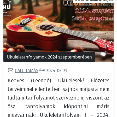
Ukuleletanfolyamok 2024 szeptemberében
GÁLL TAMÁS
2024-06-21
Kedves (Leendő) Ukulelések! Előzetes
terveimmel ellentétben sajnos májusra nem
tudtam tanfolyamot szerveznem, viszont az
őszi tanfolyamok időpontjai máris
megvannak: Ukuleletanfolyam I. - 2024.