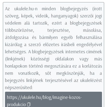
Az ukulele.hu-n minden blogbejegyzés (írott
szöveg, képek, videók, hanganyagok) szerzői jogi
védelem alá tartozik, ezért a blogbejegyzések
többszörözése, terjesztése, másolása,
átdolgozása és bármilyen egyéb felhasználása
kizárólag a szerző előzetes írásbeli engedélyével
lehetséges. A blogbejegyzések internetes címének
(linkjének) közösségi oldalakon vagy más
honlapokon történő megosztására ez a korlátozás
nem vonatkozik, sőt megköszönjük, ha a
bejegyzés linkjének terjesztésével az ukulelézést
népszerűsíted:
https://ukulele.hu/blog/imagine-kozos-
produkcio