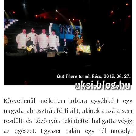
Közvetlenül mellettem jobbra egyébként egy
nagydarab osztrák férfi állt, akinek a szája sem
rezdült, és közönyös tekintettel hallgatta végig
az egészet. Egyszer talán egy fél mosolyt