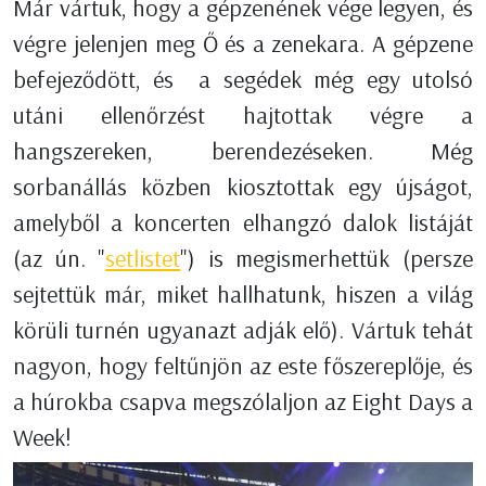
Már vártuk, hogy a gépzenének vége legyen, és
végre jelenjen meg Ő és a zenekara. A gépzene
befejeződött, és a segédek még egy utolsó
utáni ellenőrzést hajtottak végre a
hangszereken, berendezéseken. Még
sorbanállás közben kiosztottak egy újságot,
amelyből a koncerten elhangzó dalok listáját
(az ún. "
setlistet
") is megismerhettük (persze
sejtettük már, miket hallhatunk, hiszen a világ
körüli turnén ugyanazt adják elő). Vártuk tehát
nagyon, hogy feltűnjön az este főszereplője, és
a húrokba csapva megszólaljon az Eight Days a
Week!