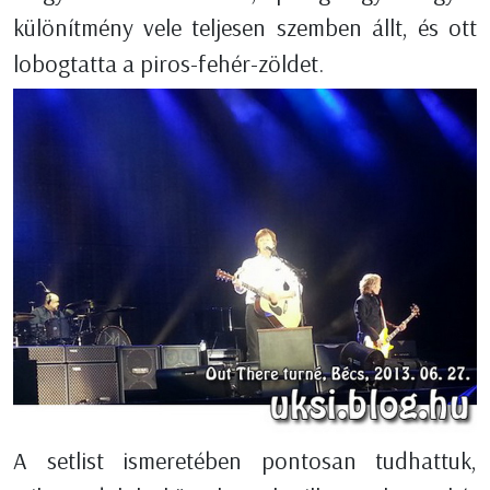
különítmény vele teljesen szemben állt, és ott
lobogtatta a piros-fehér-zöldet.
A setlist ismeretében pontosan tudhattuk,