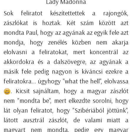
Lady Madonna
Sok feliratot készítettettek a rajongók,
zászlókat is hoztak. Két szám között azt
mondta Paul, hogy az agyának az egyik fele azt
mondja, hogy zenélés közben nem akarja
elolvasni a feliratokat, mert koncentrál az
akkordokra és a dalszövegre, az agyának a
másik fele pedig nagyon is kíváncsi ezekre a
feliratokra... úgyhogy "what the hell", elolvassa
. Kicsit sajnáltam, hogy a magyar zászlót
nem "mondta be", mert elkezdte sorolni, hogy
lát olyan feliratot, hogy "Szibériából jöttünk",
látott ausztrál zászlót, de valami miatt a
magyart nem mondta, pedig egy magyar