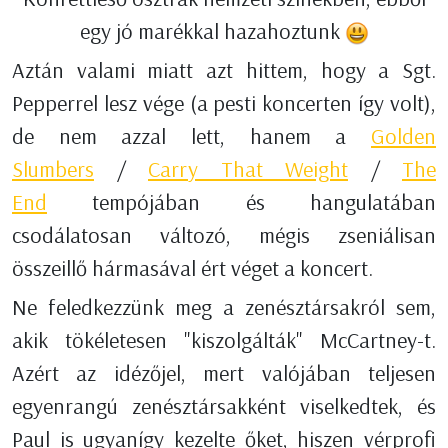
egy jó marékkal hazahoztunk
Aztán valami miatt azt hittem, hogy a Sgt.
Pepperrel lesz vége (a pesti koncerten így volt),
de nem azzal lett, hanem a
Golden
Slumbers
/
Carry That Weight
/
The
End
tempójában és hangulatában
csodálatosan változó, mégis zseniálisan
összeillő hármasával ért véget a koncert.
Ne feledkezzünk meg a zenésztársakról sem,
akik tökéletesen "kiszolgálták" McCartney-t.
Azért az idézőjel, mert valójában teljesen
egyenrangú zenésztársakként viselkedtek, és
Paul is ugyanígy kezelte őket, hiszen vérprofi