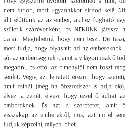
hogy egyszerre üvölteni szeretnéd a dalt, de
nem tudod, mert ugyanakkor sírnod kell! Ott
állt előttünk az az ember, akihez fogható egy
születik százévenként, és NEKÜNK játssza a
dalait. Megtehetné, hogy nem teszi. De teszi,
mert tudja, hogy olyasmit ad az embereknek -
sőt az emberiségnek -, amit a világon csak ő tud
megadni, és ettől az élménytől nem foszt meg
senkit. Végig azt lehetett érezni, hogy szereti,
amit csinál (még ha ötezredszer is adja elő),
élvezi a zenét, élvezi, hogy ezzel ő adhat az
embereknek. És azt a szeretetet, amit ő
visszakap az emberektől, nos, azt mi el sem
tudjuk képzelni, milyen lehet.