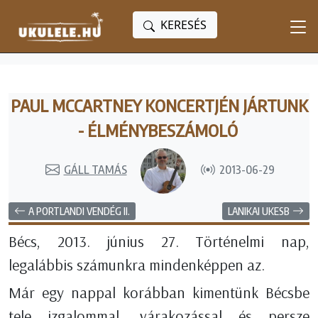
KERESÉS
PAUL MCCARTNEY KONCERTJÉN JÁRTUNK
- ÉLMÉNYBESZÁMOLÓ
GÁLL TAMÁS
2013-06-29
A PORTLANDI VENDÉG II.
LANIKAI UKESB
Bécs, 2013. június 27. Történelmi nap,
legalábbis számunkra mindenképpen az.
Már egy nappal korábban kimentünk Bécsbe
tele izgalommal, várakozással és persze