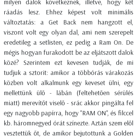
milyen dalok következnek, illetve, hogy két
ráadás lesz. Ehhez képest volt minimális
változtatás: a Get Back nem hangzott el,
viszont volt egy olyan dal, ami nem szerepelt
eredetileg a setlisten, ez pedig a Ram On. De
mégis hogyan furakodott be az eljátszott dalok
közé? Szerintem ezt kevesen tudják, de mi
tudjuk a sztorit: amikor a többórás várakozás
közben volt alkalmunk egy keveset ülni, egy
mellettünk ülő - lábán (feltehetően sérülés
miatt) merevítőt viselő - srác akkor pingálta fel
egy nagyobb papírra, hogy "RAM ON", és filccel
kb. háromnegyed órát színezte. Aztán szem elől
vesztettük őt, de amikor bejutottunk a Golden