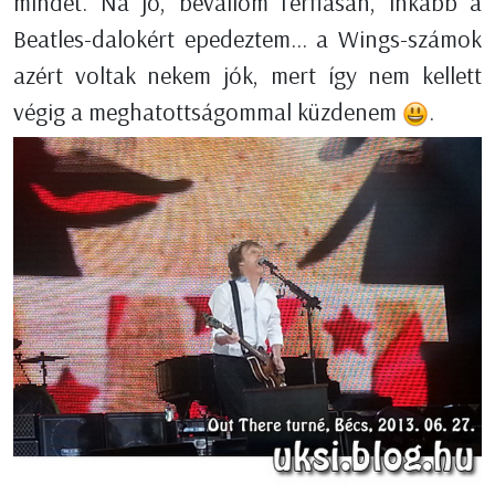
mindet. Na jó, bevallom férfiasan, inkább a
Beatles-dalokért epedeztem... a Wings-számok
azért voltak nekem jók, mert így nem kellett
végig a meghatottságommal küzdenem
.