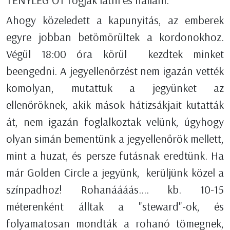
TÉNYLEG ŐT fogják látni és hallani.
Ahogy közeledett a kapunyitás, az emberek
egyre jobban betömörültek a kordonokhoz.
Végül 18:00 óra körül kezdtek minket
beengedni. A jegyellenőrzést nem igazán vették
komolyan, mutattuk a jegyünket az
ellenőröknek, akik mások hátizsákjait kutatták
át, nem igazán foglalkoztak velünk, úgyhogy
olyan simán bementünk a jegyellenőrök mellett,
mint a huzat, és persze futásnak eredtünk. Ha
már Golden Circle a jegyünk, kerüljünk közel a
színpadhoz! Rohanáááás.... kb. 10-15
méterenként álltak a "steward"-ok, és
folyamatosan mondták a rohanó tömegnek,