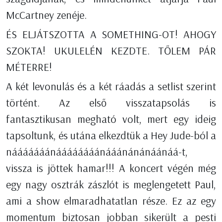
McCartney zenéje.
ÉS ELJÁTSZOTTA A SOMETHING-OT! AHOGY
SZOKTA! UKULELÉN KEZDTE. TŐLEM PÁR
MÉTERRE!
A két levonulás és a két ráadás a setlist szerint
történt. Az első visszatapsolás is
fantasztikusan megható volt, mert egy ideig
tapsoltunk, és utána elkezdtük a Hey Jude-ból a
nááááááánáááááááánááánánánáánáá-t,
vissza is jöttek hamar!!! A koncert végén még
egy nagy osztrák zászlót is meglengetett Paul,
ami a show elmaradhatatlan része. Ez az egy
momentum biztosan jobban sikerült a pesti