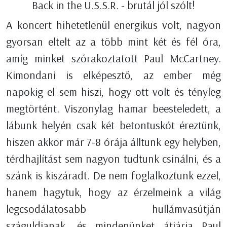
Back in the U.S.S.R. - brutál jól szólt!
A koncert hihetetlenül energikus volt, nagyon
gyorsan eltelt az a több mint két és fél óra,
amíg minket szórakoztatott Paul McCartney.
Kimondani is elképesztő, az ember még
napokig el sem hiszi, hogy ott volt és tényleg
megtörtént. Viszonylag hamar beesteledett, a
lábunk helyén csak két betontuskót éreztünk,
hiszen akkor már 7-8 órája álltunk egy helyben,
térdhajlítást sem nagyon tudtunk csinálni, és a
szánk is kiszáradt. De nem foglalkoztunk ezzel,
hanem hagytuk, hogy az érzelmeink a világ
legcsodálatosabb hullámvasútján
száguldjanak, és mindenünket átjárja Paul