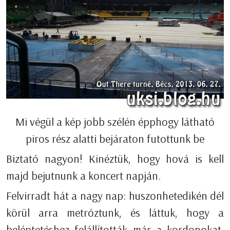
Mi végül a kép jobb szélén épphogy látható
piros rész alatti bejáraton futottunk be
Biztató nagyon! Kinéztük, hogy hová is kell
majd bejutnunk a koncert napján.
Felvirradt hát a nagy nap: huszonhetedikén dél
körül arra metróztunk, és láttuk, hogy a
beléptetéshez felállították már a kordonokat,