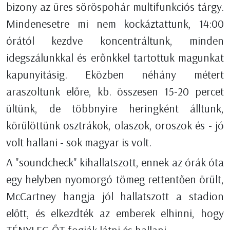
bizony az üres söröspohár multifunkciós tárgy.
Mindenesetre mi nem kockáztattunk, 14:00
órától kezdve koncentráltunk, minden
idegszálunkkal és erőnkkel tartottuk magunkat
kapunyitásig. Eközben néhány métert
araszoltunk előre, kb. összesen 15-20 percet
ültünk, de többnyire heringként álltunk,
körülöttünk osztrákok, olaszok, oroszok és - jó
volt hallani - sok magyar is volt.
A "soundcheck" kihallatszott, ennek az órák óta
egy helyben nyomorgó tömeg rettentően örült,
McCartney hangja jól hallatszott a stadion
előtt, és elkezdték az emberek elhinni, hogy