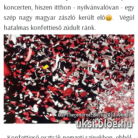
koncerten, hiszen itthon - nyilvánvalóvan - egy
szép nagy magyar zászló került elő
. Végül
hatalmas konfettieső zúdult ránk.
Konfettieső osztrák nemzeti színekben, ebből