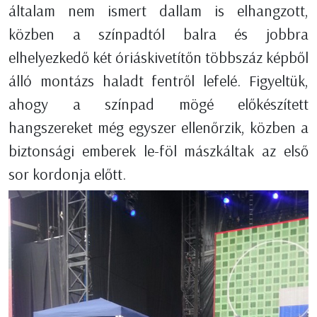
általam nem ismert dallam is elhangzott,
közben a színpadtól balra és jobbra
elhelyezkedő két óriáskivetítőn többszáz képből
álló montázs haladt fentről lefelé. Figyeltük,
ahogy a színpad mögé előkészített
hangszereket még egyszer ellenőrzik, közben a
biztonsági emberek le-föl mászkáltak az első
sor kordonja előtt.