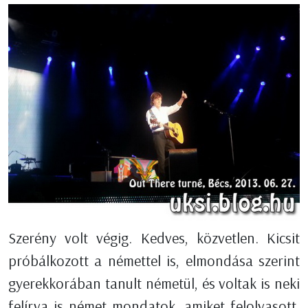
Szerény volt végig. Kedves, közvetlen. Kicsit
próbálkozott a némettel is, elmondása szerint
gyerekkorában tanult németül, és voltak is neki
felírva is német mondatok, amiket felolvasott,