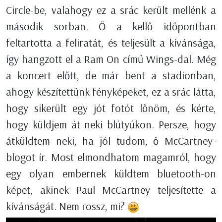
Circle-be, valahogy ez a srác került mellénk a
második sorban. Ő a kellő időpontban
feltartotta a feliratát, és teljesült a kívánsága,
így hangzott el a Ram On című Wings-dal. Még
a koncert előtt, de már bent a stadionban,
ahogy készítettünk fényképeket, ez a srác látta,
hogy sikerült egy jót fotót lőnöm, és kérte,
hogy küldjem át neki blútyúkon. Persze, hogy
átküldtem neki, ha jól tudom, ő McCartney-
blogot ír. Most elmondhatom magamról, hogy
egy olyan embernek küldtem bluetooth-on
képet, akinek Paul McCartney teljesítette a
kívánságát. Nem rossz, mi?