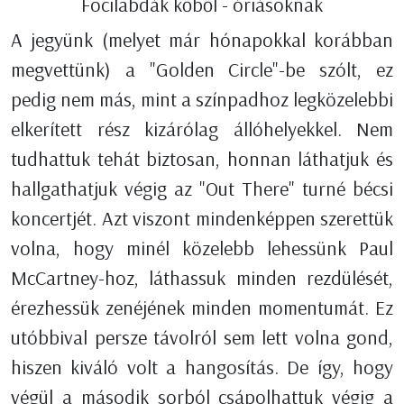
Focilabdák kőből - óriásoknak
A jegyünk (melyet már hónapokkal korábban
megvettünk) a "Golden Circle"-be szólt, ez
pedig nem más, mint a színpadhoz legközelebbi
elkerített rész kizárólag állóhelyekkel. Nem
tudhattuk tehát biztosan, honnan láthatjuk és
hallgathatjuk végig az "Out There" turné bécsi
koncertjét. Azt viszont mindenképpen szerettük
volna, hogy minél közelebb lehessünk Paul
McCartney-hoz, láthassuk minden rezdülését,
érezhessük zenéjének minden momentumát. Ez
utóbbival persze távolról sem lett volna gond,
hiszen kiváló volt a hangosítás. De így, hogy
végül a második sorból csápolhattuk végig a