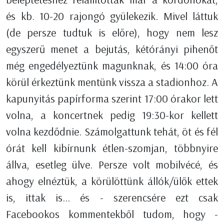
és kb. 10-20 rajongó gyülekezik. Mivel láttuk
(de persze tudtuk is előre), hogy nem lesz
egyszerű menet a bejutás, kétórányi pihenőt
még engedélyeztünk magunknak, és 14:00 óra
körül érkeztünk mentünk vissza a stadionhoz. A
kapunyitás papírforma szerint 17:00 órakor lett
volna, a koncertnek pedig 19:30-kor kellett
volna kezdődnie. Számolgattunk tehát, öt és fél
órát kell kibírnunk étlen-szomjan, többnyire
állva, esetleg ülve. Persze volt mobilvécé, és
ahogy elnéztük, a körülöttünk állók/ülők ettek
is, ittak is... és - szerencsére ezt csak
Facebookos kommentekből tudom, hogy -