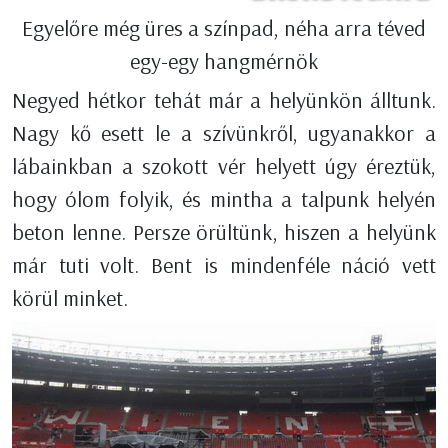
Egyelőre még üres a színpad, néha arra téved
egy-egy hangmérnök
Negyed hétkor tehát már a helyünkön álltunk.
Nagy kő esett le a szívünkről, ugyanakkor a
lábainkban a szokott vér helyett úgy éreztük,
hogy ólom folyik, és mintha a talpunk helyén
beton lenne. Persze örültünk, hiszen a helyünk
már tuti volt. Bent is mindenféle náció vett
körül minket.