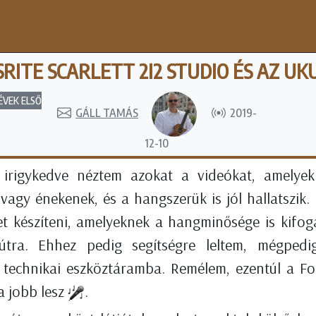
RITE SCARLETT 2I2 STUDIO ÉS AZ UK
ÉVEK ELSŐ
GÁLL TAMÁS
2019-
12-10
é irigykedve néztem azokat a videókat, amelye
agy énekenek, és a hangszerük is jól hallatszik. 
et készíteni, amelyeknek a hangminősége is kifogá
z útra. Ehhez pedig segítségre leltem, mégpedi
 technikai eszköztáramba. Remélem, ezentúl a Foc
a jobb lesz
.