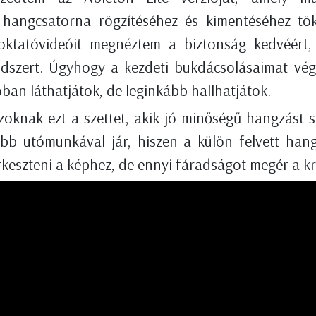
ő hangcsatorna rögzítéséhez és kimentéséhez tök
 oktatóvideóit megnéztem a biztonság kedvéért,
dszert. Úgyhogy a kezdeti bukdácsolásaimat végü
ban láthatjátok, de leginkább hallhatjátok.
oknak ezt a szettet, akik jó minőségű hangzást s
öbb utómunkával jár, hiszen a külön felvett han
keszteni a képhez, de ennyi fáradságot megér a kr