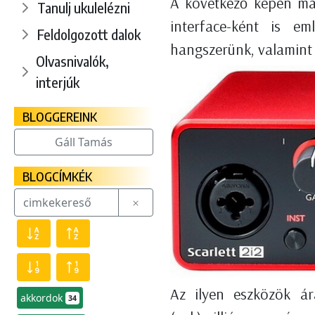
A következő képen mag
Tanulj ukulelézni
interface-ként is em
Feldolgozott dalok
hangszerünk, valamint
Olvasnivalók,
interjúk
BLOGGEREINK
Gáll Tamás
BLOGCÍMKÉK
Az ilyen eszközök ár
akkordok
34