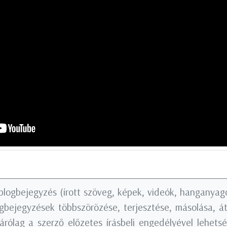
blogbejegyzés (írott szöveg, képek, videók, hanganyago
logbejegyzések többszörözése, terjesztése, másolása, á
árólag a szerző előzetes írásbeli engedélyével lehets