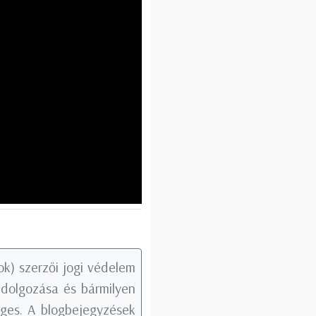
k) szerzői jogi védelem
tdolgozása és bármilyen
éges. A blogbejegyzések