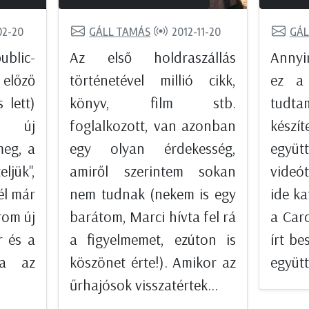
02-20
GÁLL TAMÁS
2012-11-20
GÁL
ublic-
Az első holdraszállás
Annyi
előző
történetével millió cikk,
ez a
 lett)
könyv, film stb.
tudt
új
foglalkozott, van azonban
kész
meg, a
egy olyan érdekesség,
együt
ljük",
amiről szerintem sokan
videót
él már
nem tudnak (nekem is egy
ide ka
rom új
barátom, Marci hívta fel rá
a Car
r és a
a figyelmemet, ezúton is
írt be
ha az
köszönet érte!). Amikor az
együtt
űrhajósok visszatértek...