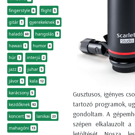
fingerstyle
flight
6
5
gitár
gyerekeknek
1
9
haladó
hangolás
60
7
hawaii
humor
1
4
húr
interjú
1
2
jazz
juhar
2
5
jávor
kala
1
12
karácsony
Gusztusos, igényes cs
5
tartozó programok, ugy
kezdőknek
92
gondoltam. A gépemhez 
koncert
lanikai
16
23
szépen elkalauzolt a
mahagóni
13
letöltését. Nosza, l