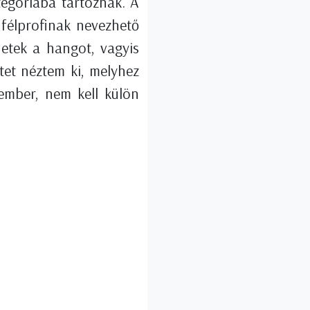
tegóriába tartoznak. A
félprofinak nevezhető
hetek a hangot, vagyis
tet néztem ki, melyhez
 ember, nem kell külön