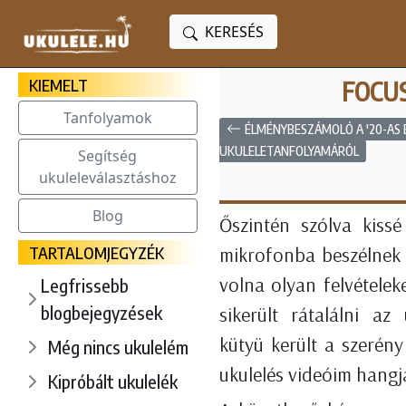
KERESÉS
KIEMELT
FOCUS
Tanfolyamok
ÉLMÉNYBESZÁMOLÓ A '20-AS 
UKULELETANFOLYAMÁRÓL
Segítség
ukuleleválasztáshoz
Blog
Őszintén szólva kiss
TARTALOMJEGYZÉK
mikrofonba beszélnek v
volna olyan felvételek
Legfrissebb
blogbejegyzések
sikerült rátalálni a
kütyü került a szerény
Még nincs ukulelém
ukulelés videóim hangj
Kipróbált ukulelék