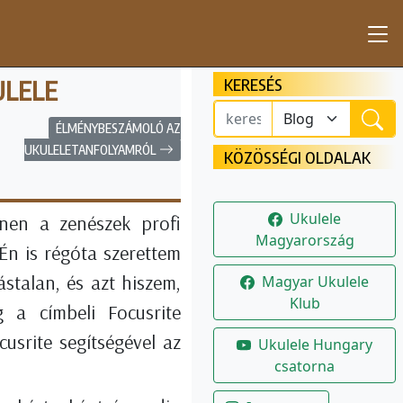
KERESÉS
ULELE
ÉLMÉNYBESZÁMOLÓ AZ
UKULELETANFOLYAMRÓL
KÖZÖSSÉGI OLDALAK
Ukulele
knen a zenészek profi
Magyarország
Én is régóta szerettem
stalan, és azt hiszem,
Magyar Ukulele
Klub
g a címbeli Focusrite
usrite segítségével az
Ukulele Hungary
csatorna