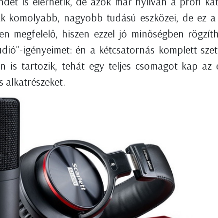
ndet is elérhetik, de azok már nyilván a profi ka
ak komolyabb, nagyobb tudású eszközei, de ez a 
en megfelelő, hiszen ezzel jó minőségben rögzít
údió"-igényeimet: én a kétcsatornás komplett szet
on is tartozik, tehát egy teljes csomagot kap az
 alkatrészeket.