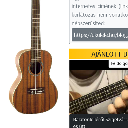
internetes címének (li
korlátozás nem vonatkoz
népszerűsíted:
https://ukulele.hu/blog/
AJÁNLOTT B
Feldolgo
Balatonlelléről Szigetvárr
es út)