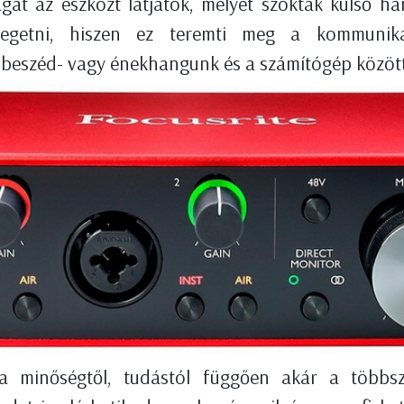
át az eszközt látjátok, melyet szoktak külső ha
legetni, hiszen ez teremti meg a kommunikác
 beszéd- vagy énekhangunk és a számítógép között
a minőségtől, tudástól függően akár a többs