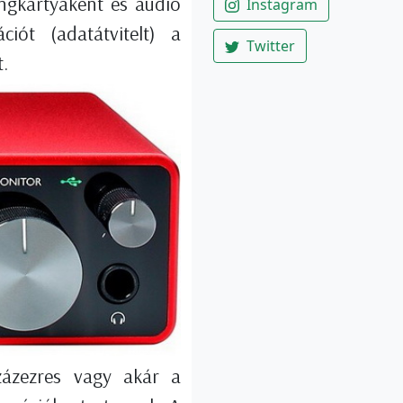
ngkártyaként és audio
Instagram
iót (adatátvitelt) a
Twitter
.
zázezres vagy akár a