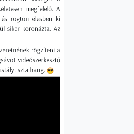
életesen megfelelő. A
 és rögtön élesben ki
l siker koronázta. Az
zeretnének rögzíteni a
gsávot videószerkesztő
istálytiszta hang.