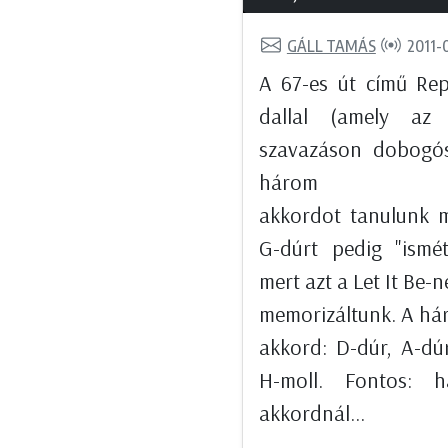
GÁLL TAMÁS
2011-
A 67-es út című Rep
dallal (amely az 
szavazáson dobogós
három 
akkordot tanulunk 
G-dúrt pedig "isméte
mert azt a Let It Be-n
memorizáltunk. A há
akkord: D-dúr, A-dú
H-moll. Fontos: 
akkordnál...