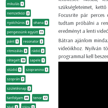
mikulás
1
szükségleteimet, kett
nemzetközi
2
Focusrite pár perces
tudtam próbálni a ren
nyolchúros
ohana
2
1
eredményt a lenti videó
pengessünk együtt
11
Bátran ajánlom mindaz
pánt
resonator
1
2
videóikhoz. Nyilván t
ritmizálás
rádió
3
2
programmal kell beszer
rétegelt
sapele
19
1
stúdió
szopranino
1
1
szoprán
7
születésnap
2
tanfolyam
tenor
49
17
tévé
tölgy
1
1