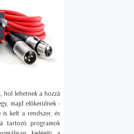
, hol lehetnek a hozzá
gy, majd előkerülnek -
is kelt a rendszer, és
zzá tartozó programok
ximálisan kielégíti a