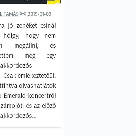
L TAMÁS
2019-01-09
ra jó zenéket csinál
 hölgy, hogy nem
am megállni, és
ítettem még egy
takkordozós
. Csak emlékeztetőül:
ttintva olvashatjátok
o Emerald-koncertről
számolót, és az előző
akkordozós...