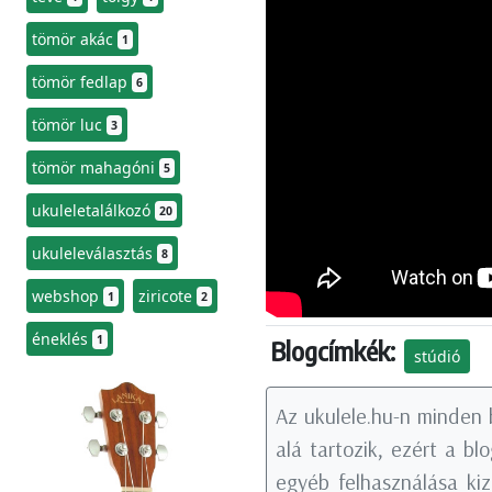
tömör akác
1
tömör fedlap
6
tömör luc
3
tömör mahagóni
5
ukuleletalálkozó
20
ukuleleválasztás
8
webshop
ziricote
1
2
éneklés
1
Blogcímkék:
stúdió
Az ukulele.hu-n minden 
alá tartozik, ezért a b
egyéb felhasználása kiz