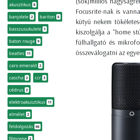
(sok)milliós nagyságre
akusztikus
8
Focusrite-nak is vann
banjolele
bariton
2
6
kütyü nekem tökéletes
basszusukulele
1
kiszolgálja a "home st
fülhallgató és mikrof
baton rouge
9
összeválogatni az egyes
beatles
11
caro emerald
2
cascha
ccr
2
3
cédrus
2
elektroakusztikus
11
elmélet
2
feldolgozás
66
filmzene
2