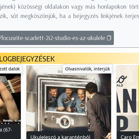
nkjének) közösségi oldalakon vagy más honlapokon tö
ik, sőt megköszönjük, ha a bejegyzés linkjének terjes
focusrite-scarlett-2i2-studio-es-az-ukulele
LOGBEJEGYZÉSEK
zott dalok
Olvasnivalók, interjúk
a (67-
Ukuleleszó a karanténból
Caro Em