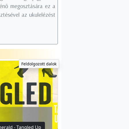
rténő megosztására ez a
ztésével az ukulelézést
Feldolgozott dalok
erald - Tangled Up