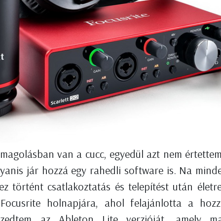
omagolásban van a cucc, egyedül azt nem értettem
anis jár hozzá egy rahedli software is. Na minde
történt csatlakoztatás és telepítést után életre 
 Focusrite holnapjára, ahol felajánlotta a ho
eszedtem az Ableton Lite verzióját, amely ma