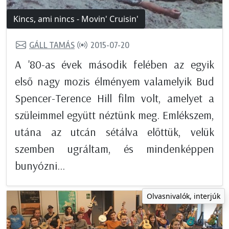
Kincs, ami nincs - Movin' Cruisin'
GÁLL TAMÁS
2015-07-20
A '80-as évek második felében az egyik
első nagy mozis élményem valamelyik Bud
Spencer-Terence Hill film volt, amelyet a
szüleimmel együtt néztünk meg. Emlékszem,
utána az utcán sétálva előttük, velük
szemben ugráltam, és mindenképpen
bunyózni...
Olvasnivalók, interjúk