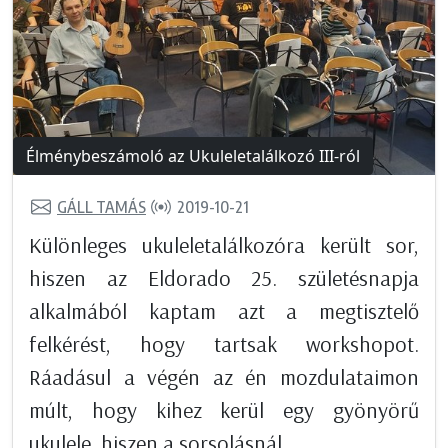
Élménybeszámoló az Ukuleletalálkozó III-ról
GÁLL TAMÁS
2019-10-21
Különleges ukuleletalálkozóra került sor,
hiszen az Eldorado 25. születésnapja
alkalmából kaptam azt a megtisztelő
felkérést, hogy tartsak workshopot.
Ráadásul a végén az én mozdulataimon
múlt, hogy kihez kerül egy gyönyörű
ukulele, hiszen a sorsolásnál...