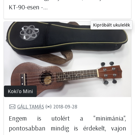
KT-90-esen -...
Kipróbált ukulelék
Koki'o Mini
GÁLL TAMÁS
2018-09-28
Engem is utolért a "minimánia",
pontosabban mindig is érdekelt, vajon