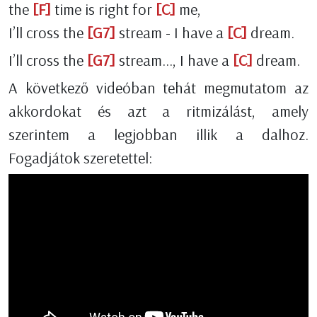
the
[F]
time is right for
[C]
me,
I’ll cross the
[G7]
stream - I have a
[C]
dream.
I’ll cross the
[G7]
stream…, I have a
[C]
dream.
A következő videóban tehát megmutatom az
akkordokat és azt a ritmizálást, amely
szerintem a legjobban illik a dalhoz.
Fogadjátok szeretettel: