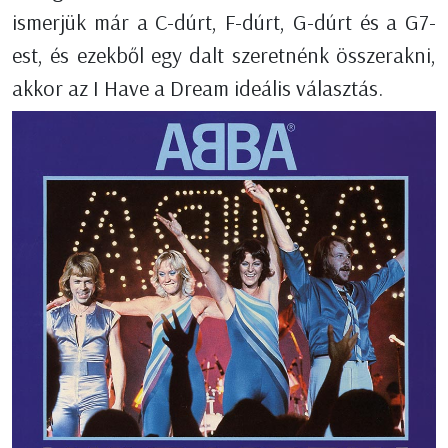
ismerjük már a C-dúrt, F-dúrt, G-dúrt és a G7-
est, és ezekből egy dalt szeretnénk összerakni,
akkor az I Have a Dream ideális választás.