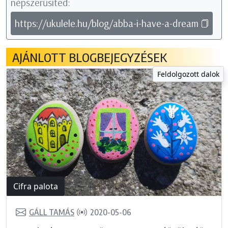
népszerűsíted:
https://ukulele.hu/blog/abba-i-have-a-dream
AJÁNLOTT BLOGBEJEGYZÉSEK
Feldolgozott dalok
Cifra palota
GÁLL TAMÁS
2020-05-06