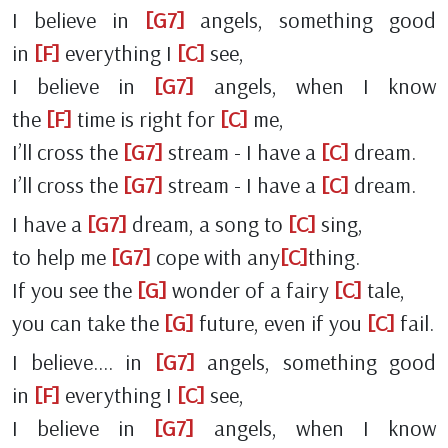
I believe in
[G7]
angels, something good
in
[F]
everything I
[C]
see,
I believe in
[G7]
angels, when I know
the
[F]
time is right for
[C]
me,
I’ll cross the
[G7]
stream - I have a
[C]
dream.
I’ll cross the
[G7]
stream - I have a
[C]
dream.
I have a
[G7]
dream, a song to
[C]
sing,
to help me
[G7]
cope with any
[C]
thing.
If you see the
[G]
wonder of a fairy
[C]
tale,
you can take the
[G]
future, even if you
[C]
fail.
I believe…. in
[G7]
angels, something good
in
[F]
everything I
[C]
see,
I believe in
[G7]
angels, when I know