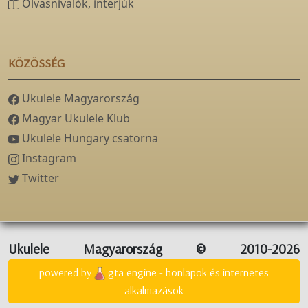
Olvasnivalók, interjúk
KÖZÖSSÉG
Ukulele Magyarország
Magyar Ukulele Klub
Ukulele Hungary csatorna
Instagram
Twitter
Ukulele Magyarország © 2010-2026
powered by
gta engine - honlapok és internetes
alkalmazások