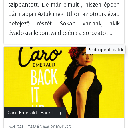
szippantott. De már elmúlt , hiszen éppen
pár napja néztük meg itthon az ötödik évad
befejező részét. Sokan vannak, akik
évadokra lebontva dicsérik a sorozatot...
Feldolgozott dalok
Caro Emerald - Back It Up
GÁLL TAMÁS
2018-11-25