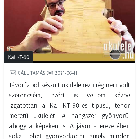
Kai KT-90
GÁLL TAMÁS
2021-06-11
Jávorfából készült ukuleléhez még nem volt
szerencsém, ezért is vettem kézbe
izgatottan a Kai KT-90-es típusú, tenor
méretű ukulelét. A hangszer gyönyörű,
ahogy a képeken is. A jávorfa erezetében
sokat lehet gyönyörködni, amely minden