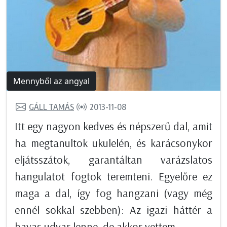
Mennyből az angyal
GÁLL TAMÁS
2013-11-08
Itt egy nagyon kedves és népszerű dal, amit
ha megtanultok ukulelén, és karácsonykor
eljátsszátok, garantáltan varázslatos
hangulatot fogtok teremteni. Egyelőre ez
maga a dal, így fog hangzani (vagy még
ennél sokkal szebben): Az igazi háttér a
havas udvar lenne, de akkor vettem...