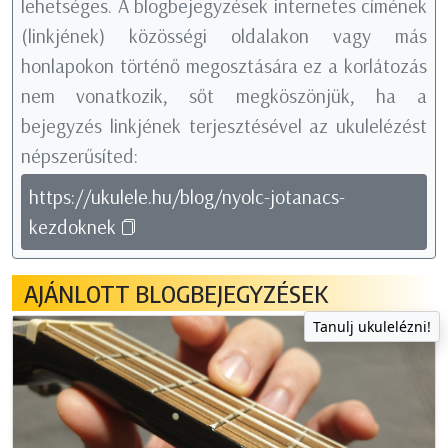
lehetséges. A blogbejegyzések internetes címének
(linkjének) közösségi oldalakon vagy más
honlapokon történő megosztására ez a korlátozás
nem vonatkozik, sőt megköszönjük, ha a
bejegyzés linkjének terjesztésével az ukulelézést
népszerűsíted:
https://ukulele.hu/blog/nyolc-jotanacs-
kezdoknek
AJÁNLOTT BLOGBEJEGYZÉSEK
Tanulj ukulelézni!