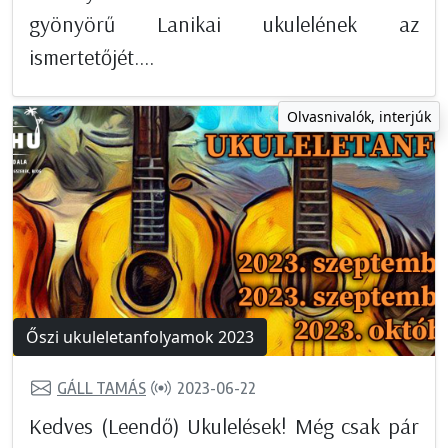
gyönyörű Lanikai ukulelének az
ismertetőjét....
Olvasnivalók, interjúk
Őszi ukuleletanfolyamok 2023
GÁLL TAMÁS
2023-06-22
Kedves (Leendő) Ukulelések! Még csak pár