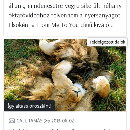
állunk, mindenesetre végre sikerült néhány
oktatóvideóhoz felvennem a nyersanyagot.
Elsőként a From Me To You című kiváló...
Feldolgozott dalok
Így altass oroszlánt!
GÁLL TAMÁS
2013-06-02