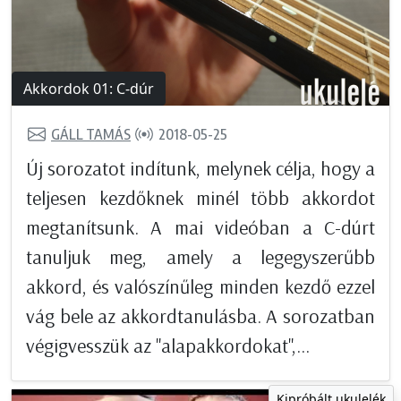
Akkordok 01: C-dúr
GÁLL TAMÁS
2018-05-25
Új sorozatot indítunk, melynek célja, hogy a
teljesen kezdőknek minél több akkordot
megtanítsunk. A mai videóban a C-dúrt
tanuljuk meg, amely a legegyszerűbb
akkord, és valószínűleg minden kezdő ezzel
vág bele az akkordtanulásba. A sorozatban
végigvesszük az "alapakkordokat",...
Kipróbált ukulelék