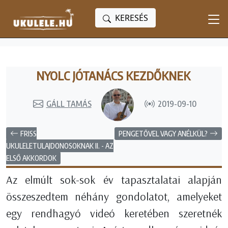
KERESÉS
NYOLC JÓTANÁCS KEZDŐKNEK
GÁLL TAMÁS
2019-09-10
FRISS
PENGETŐVEL VAGY ANÉLKÜL?
UKULELETULAJDONOSOKNAK II. - AZ
ELSŐ AKKORDOK
Az elmúlt sok-sok év tapasztalatai alapján
összeszedtem néhány gondolatot, amelyeket
egy rendhagyó videó keretében szeretnék