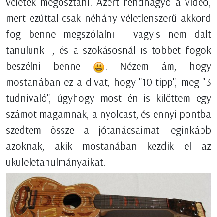
veletek megosztani. Azért rendhagyó a videó,
mert ezúttal csak néhány véletlenszerű akkord
fog benne megszólalni - vagyis nem dalt
tanulunk -, és a szokásosnál is többet fogok
beszélni benne
. Nézem ám, hogy
mostanában ez a divat, hogy "10 tipp", meg "3
tudnivaló", úgyhogy most én is kilőttem egy
számot magamnak, a nyolcast, és ennyi pontba
szedtem össze a jótanácsaimat leginkább
azoknak, akik mostanában kezdik el az
ukuleletanulmányaikat.