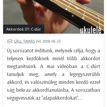
Akkordok 01: C-dúr
GÁLL TAMÁS
2018-05-25
Új sorozatot indítunk, melynek célja, hogy a
teljesen kezdőknek minél több akkordot
megtanítsunk. A mai videóban a C-dúrt
tanuljuk meg, amely a legegyszerűbb
akkord, és valószínűleg minden kezdő ezzel
vág bele az akkordtanulásba. A sorozatban
végigvesszük az "alapakkordokat",...