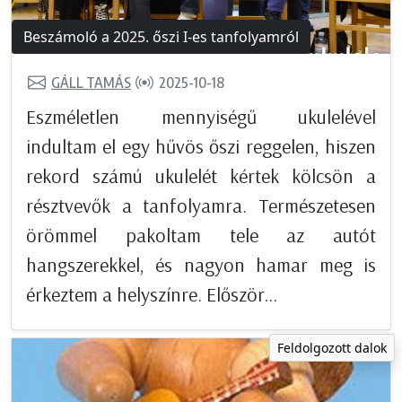
Beszámoló a 2025. őszi I-es tanfolyamról
GÁLL TAMÁS
2025-10-18
Eszméletlen mennyiségű ukulelével
indultam el egy hűvös őszi reggelen, hiszen
rekord számú ukulelét kértek kölcsön a
résztvevők a tanfolyamra. Természetesen
örömmel pakoltam tele az autót
hangszerekkel, és nagyon hamar meg is
érkeztem a helyszínre. Először...
Feldolgozott dalok