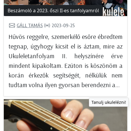
Beszámoló a 2023. őszi II-es tanfolyamról
GÁLL TAMÁS
2023-09-25
Hűvös reggelre, szemerkélő esőre ébredtem
tegnap, úgyhogy kicsit el is áztam, mire az
Ukuleletanfolyam II. helyszínére érve
mindent kipakoltam. Ezúton is köszönöm a
korán érkezők segítségét, nélkülük nem
tudtam volna ilyen gyorsan berendezni a...
Tanulj ukulelézni!