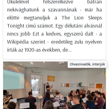
Ukulelével felszerelkezve bátran
nekivághatunk a szavannának - már ha
előtte megtanuljuk a The Lion Sleeps
Tonight című számot. Egy délutáni alvásnál
nincs jobb Ezt a kedves, egyszerű dalt - a
Wikipédia szerint - eredetileg zulu nyelven
írták az 1920-as években, de...
Olvasnivalók, interjúk