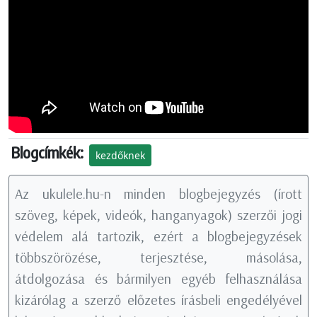
Blogcímkék:
kezdőknek
Az ukulele.hu-n minden blogbejegyzés (írott
szöveg, képek, videók, hanganyagok) szerzői jogi
védelem alá tartozik, ezért a blogbejegyzések
többszörözése, terjesztése, másolása,
átdolgozása és bármilyen egyéb felhasználása
kizárólag a szerző előzetes írásbeli engedélyével