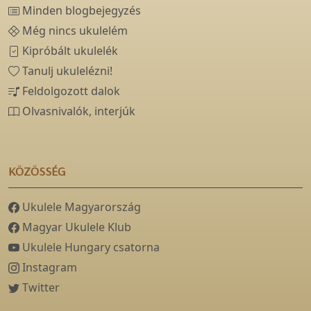
Minden blogbejegyzés
Még nincs ukulelém
Kipróbált ukulelék
Tanulj ukulelézni!
Feldolgozott dalok
Olvasnivalók, interjúk
KÖZÖSSÉG
Ukulele Magyarország
Magyar Ukulele Klub
Ukulele Hungary csatorna
Instagram
Twitter