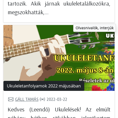
tartozik. Akik járnak ukuleletalálkozókra,
megszokhatták,...
Olvasnivalók, interjúk
Ukuleletanfolyamok 2022 májusában
GÁLL TAMÁS
2022-03-22
Kedves (Leendő) Ukulelések! Az elmúlt
néhány hétben ritkábban jelentkeztem