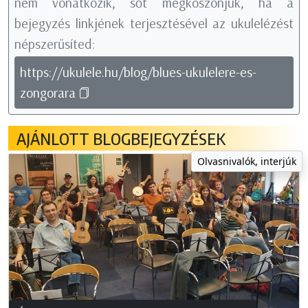
nem vonatkozik, sőt megköszönjük, ha a
bejegyzés linkjének terjesztésével az ukulelézést
népszerűsíted:
https://ukulele.hu/blog/blues-ukulelere-es-
zongorara
AJÁNLOTT BLOGBEJEGYZÉSEK
Olvasnivalók, interjúk