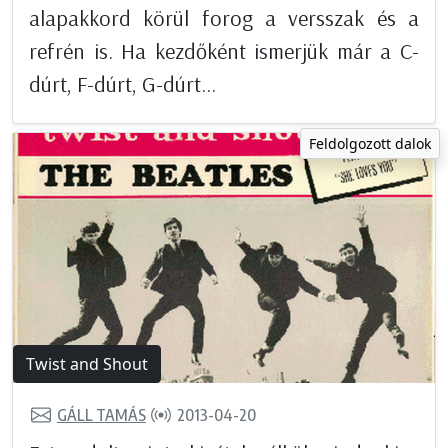
alapakkord körül forog a versszak és a
refrén is. Ha kezdőként ismerjük már a C-
dúrt, F-dúrt, G-dúrt...
Feldolgozott dalok
Twist and Shout
GÁLL TAMÁS
2013-04-20