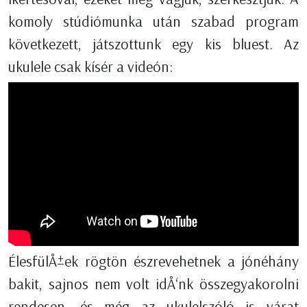
komoly stúdiómunka után szabad program
következett, játszottunk egy kis bluest. Az
ukulele csak kísér a videón:
ÉlesfülÅ±ek rögtön észrevehetnek a jónéhány
bakit, sajnos nem volt idÅ‘nk összegyakorolni
rendesen, és még az ukulelszóló is várat