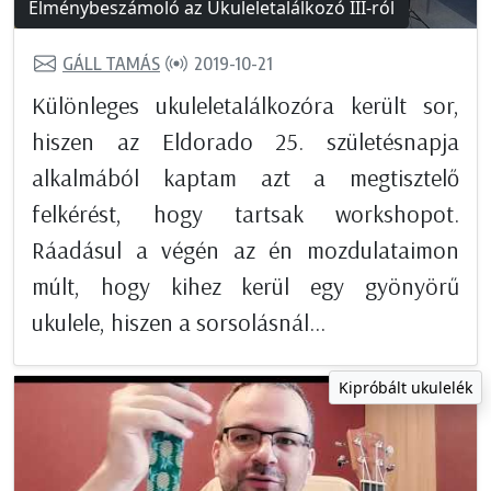
Élménybeszámoló az Ukuleletalálkozó III-ról
GÁLL TAMÁS
2019-10-21
Különleges ukuleletalálkozóra került sor,
hiszen az Eldorado 25. születésnapja
alkalmából kaptam azt a megtisztelő
felkérést, hogy tartsak workshopot.
Ráadásul a végén az én mozdulataimon
múlt, hogy kihez kerül egy gyönyörű
ukulele, hiszen a sorsolásnál...
Kipróbált ukulelék