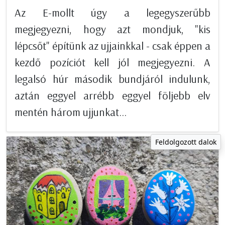
Az E-mollt úgy a legegyszerűbb
megjegyezni, hogy azt mondjuk, "kis
lépcsőt" építünk az ujjainkkal - csak éppen a
kezdő pozíciót kell jól megjegyezni. A
legalsó húr második bundjáról indulunk,
aztán eggyel arrébb eggyel följebb elv
mentén három ujjunkat...
Feldolgozott dalok