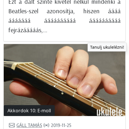
Ezt a dalt szinte kivétel nélkül mindenki a
Beatles-szel azonosítja, hiszen áááá
ááááááá áááááááááá áááááááááá
fejrázááááás,...
Tanulj ukulelézni!
Akkordok 10: E-moll
GÁLL TAMÁS
2019-11-25