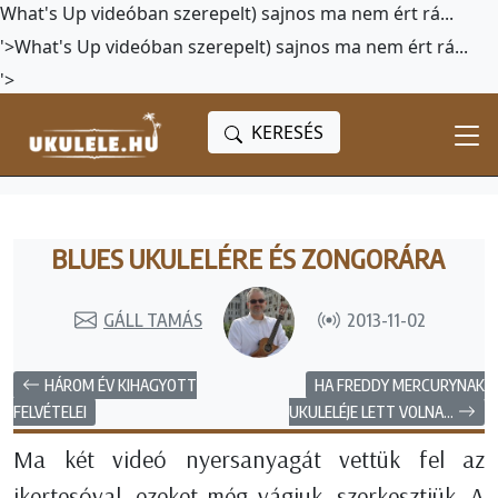
What's Up videóban szerepelt) sajnos ma nem ért rá...
'>
What's Up videóban szerepelt) sajnos ma nem ért rá...
'>
KERESÉS
BLUES UKULELÉRE ÉS ZONGORÁRA
GÁLL TAMÁS
2013-11-02
HÁROM ÉV KIHAGYOTT
HA FREDDY MERCURYNAK
UKULELÉJE LETT VOLNA...
FELVÉTELEI
Ma két videó nyersanyagát vettük fel az
ikertesóval, ezeket még vágjuk, szerkesztjük. A