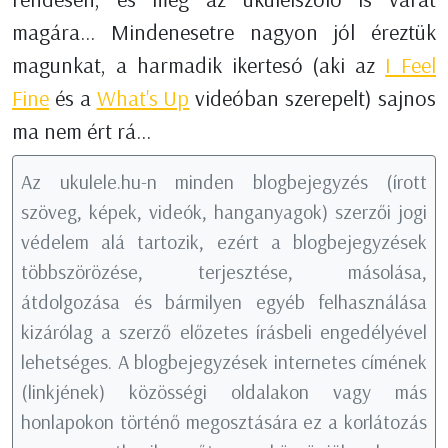
magára... Mindenesetre nagyon jól éreztük
magunkat, a harmadik ikertesó (aki az
I Feel
Fine
és a
What's Up
videóban szerepelt) sajnos
ma nem ért rá...
Az ukulele.hu-n minden blogbejegyzés (írott
szöveg, képek, videók, hanganyagok) szerzői jogi
védelem alá tartozik, ezért a blogbejegyzések
többszörözése, terjesztése, másolása,
átdolgozása és bármilyen egyéb felhasználása
kizárólag a szerző előzetes írásbeli engedélyével
lehetséges. A blogbejegyzések internetes címének
(linkjének) közösségi oldalakon vagy más
honlapokon történő megosztására ez a korlátozás