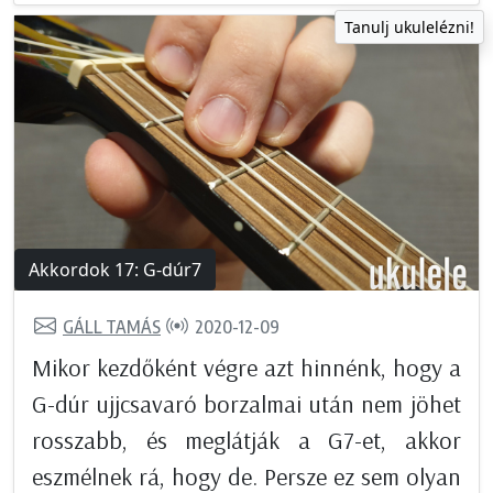
Tanulj ukulelézni!
Akkordok 17: G-dúr7
GÁLL TAMÁS
2020-12-09
Mikor kezdőként végre azt hinnénk, hogy a
G-dúr ujjcsavaró borzalmai után nem jöhet
rosszabb, és meglátják a G7-et, akkor
eszmélnek rá, hogy de. Persze ez sem olyan