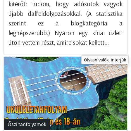
kitérőt: tudom, hogy adósotok vagyok
újabb dalfeldolgozásokkal. (A statisztika
szerint ez a blogkategória a
legnépszerűbb.) Nyáron egy kínai üzleti
úton vettem részt, amire sokat kellett...
Olvasnivalók, interjúk
Őszi tanfolyamok