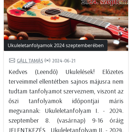
Ukuleletanfolyamok 2024 szeptemberében
GÁLL TAMÁS
2024-06-21
Kedves (Leendő) Ukulelések! Előzetes
terveimmel ellentétben sajnos májusra nem
tudtam tanfolyamot szerveznem, viszont az
őszi tanfolyamok időpontjai máris
megvannak: Ukuleletanfolyam I. - 2024.
szeptember 8. (vasárnap) 9-16 óráig
JELENTKEZÉS Ukuleletanfolyam II. - 2024.