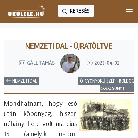
KERESÉS
NEMZETI DAL - ÚJRATÖLTVE
GÁLL TAMÁS
2022-04-02
NEMZETI DAL
Ó, GYÖNYÖRŰ SZÉP - BOLDOG
KARÁCSONYT!
Mondhatnám, hogy eső
után köpönyeg, hiszen
néhány hete volt március
15. (amelyik napon