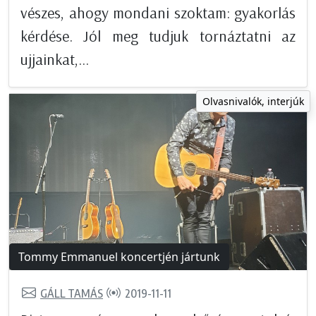
vészes, ahogy mondani szoktam: gyakorlás
kérdése. Jól meg tudjuk tornáztatni az
ujjainkat,...
Olvasnivalók, interjúk
Tommy Emmanuel koncertjén jártunk
GÁLL TAMÁS
2019-11-11