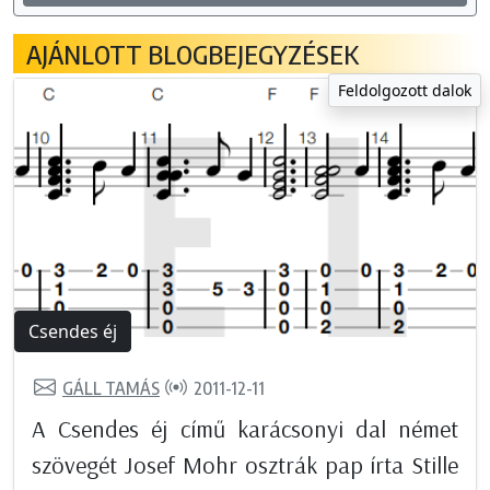
AJÁNLOTT BLOGBEJEGYZÉSEK
Feldolgozott dalok
Csendes éj
GÁLL TAMÁS
2011-12-11
A Csendes éj című karácsonyi dal német
szövegét Josef Mohr osztrák pap írta Stille