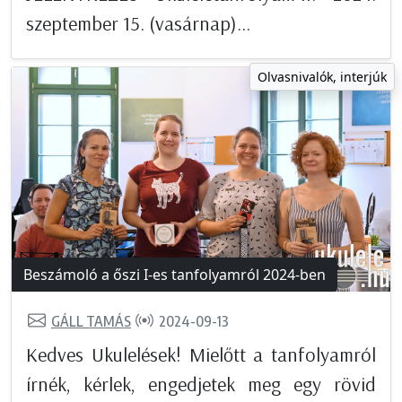
szeptember 15. (vasárnap)...
Olvasnivalók, interjúk
Beszámoló a őszi I-es tanfolyamról 2024-ben
GÁLL TAMÁS
2024-09-13
Kedves Ukulelések! Mielőtt a tanfolyamról
írnék, kérlek, engedjetek meg egy rövid