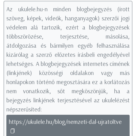
Az ukulele.hu-n minden blogbejegyzés (írott
szöveg, képek, videók, hanganyagok) szerzői jogi
védelem alá tartozik, ezért a blogbejegyzések
többszörözése, terjesztése, másolása,
átdolgozása és bármilyen egyéb felhasználása
kizárólag a szerző előzetes írásbeli engedélyével
lehetséges. A blogbejegyzések internetes címének
(linkjének) közösségi oldalakon vagy más
honlapokon történő megosztására ez a korlátozás
nem vonatkozik, sőt megköszönjük, ha a
bejegyzés linkjének terjesztésével az ukulelézést
népszerűsíted:
https://ukulele.hu/blog/nemzeti-dal-ujratoltve