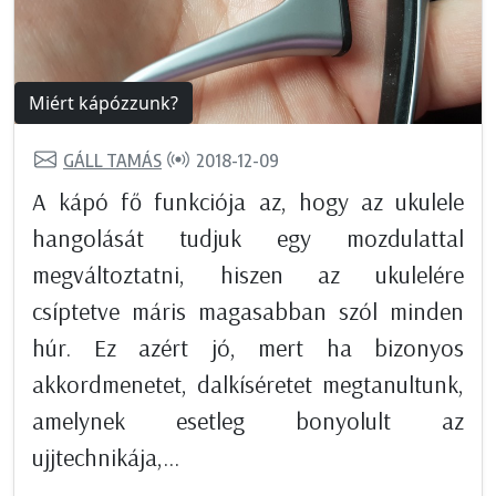
Miért kápózzunk?
GÁLL TAMÁS
2018-12-09
A kápó fő funkciója az, hogy az ukulele
hangolását tudjuk egy mozdulattal
megváltoztatni, hiszen az ukulelére
csíptetve máris magasabban szól minden
húr. Ez azért jó, mert ha bizonyos
akkordmenetet, dalkíséretet megtanultunk,
amelynek esetleg bonyolult az
ujjtechnikája,...