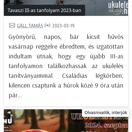
Tavaszi III-as tanfolyam 2023-ban
GÁLL TAMÁS
2023-03-19
Gyönyörű, napos, bár kicsit hűvös
vasárnap reggelre ébredtem, és izgatottan
indultam útnak, hogy egy újabb III-as
tanfolyamon találkozhassak az ukulelés
tanítványaimmal. Családias légkörben,
kilencen csaptunk a húrok közé 9 óra után
pár...
Olvasnivalók, interjúk