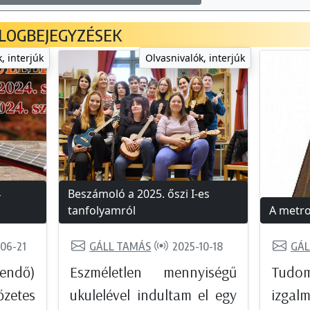
LOGBEJEGYZÉSEK
, interjúk
Olvasnivalók, interjúk
4
Beszámoló a 2025. őszi I-es
tanfolyamról
A metr
06-21
GÁLL TAMÁS
2025-10-18
GÁL
ndő)
Eszméletlen mennyiségű
Tudom
zetes
ukulelével indultam el egy
izga