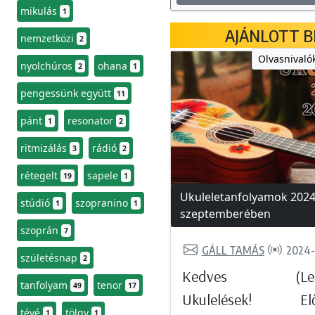
mikulás
1
AJÁNLOTT B
nemzetközi
2
Olvasnivalók
nyolchúros
ohana
2
1
pengessünk együtt
11
pánt
resonator
1
2
ritmizálás
rádió
3
2
rétegelt
sapele
19
1
Ukuleletanfolyamok 202
stúdió
szopranino
1
1
szeptemberében
szoprán
7
GÁLL TAMÁS
2024-
születésnap
2
Kedves (Lee
tanfolyam
tenor
49
17
Ukulelések! Elő
tévé
tölgy
1
1