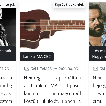
, interjúk
Kipróbált ukulelék
csinált
...és m
Lanikai MA-CEC
Hogyan 
02-26
GÁLL TAMÁS
2021-04-06
GÁL
aza a
Nemrég kipróbáltam
Nemr
mindig
a Lanikai MA-C típusú,
bejeg
gyok.
laminált mahagóniból
...és
ztem
készült ukulelét. Ebben a
című 