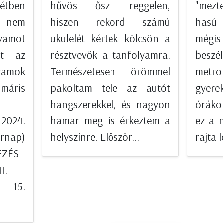
étben
hűvös őszi reggelen,
"mezt
 nem
hiszen rekord számú
hasú 
amot
ukulelét kértek kölcsön a
mégis
nt az
résztvevők a tanfolyamra.
be
amok
Természetesen örömmel
metro
áris
pakoltam tele az autót
gyere
hangszerekkel, és nagyon
óráko
 2024.
hamar meg is érkeztem a
ez a 
árnap)
helyszínre. Először...
rajta l
KEZÉS
II. -
r 15.