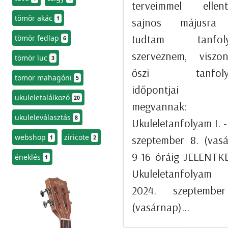
terveimmel ellent
tömör akác
1
sajnos májusra
tudtam tanfoly
tömör fedlap
6
szerveznem, viszo
tömör luc
3
őszi tanfoly
tömör mahagóni
5
időpontjai m
ukuleletalálkozó
20
megvannak:
ukuleleválasztás
8
Ukuleletanfolyam I. -
webshop
ziricote
szeptember 8. (vas
1
2
9-16 óráig JELENT
éneklés
1
Ukuleletanfolyam 
2024. szeptembe
(vasárnap)...