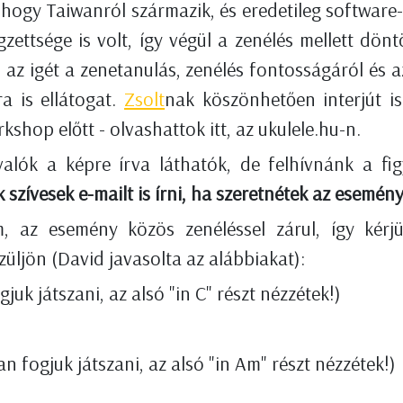
i, hogy Taiwanról származik, és eredetileg softwar
zettsége is volt, így végül a zenélés mellett döntö
ti az igét a zenetanulás, zenélés fontosságáról és a
a is ellátogat.
Zsolt
nak köszönhetően interjút i
hop előtt - olvashattok itt, az ukulele.hu-n.
alók a képre írva láthatók, de felhívnánk a fig
zívesek e-mailt is írni, ha szeretnétek az esemény
, az esemény közös zenéléssel zárul, így kérjü
üljön (David javasolta az alábbiakat):
uk játszani, az alsó "in C" részt nézzétek!)
 fogjuk játszani, az alsó "in Am" részt nézzétek!)