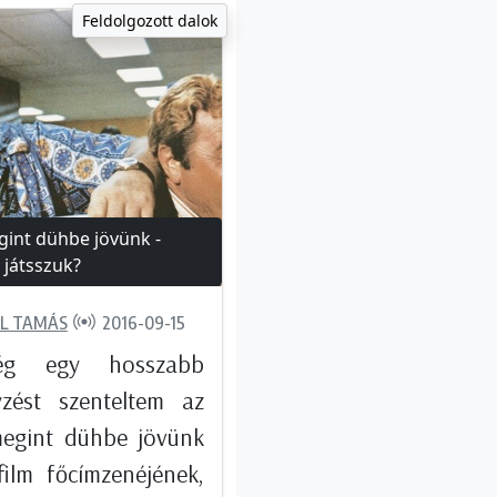
Feldolgozott dalok
egint dühbe jövünk -
játsszuk?
L TAMÁS
2016-09-15
ég egy hosszabb
yzést szenteltem az
 megint dühbe jövünk
film főcímzenéjének,