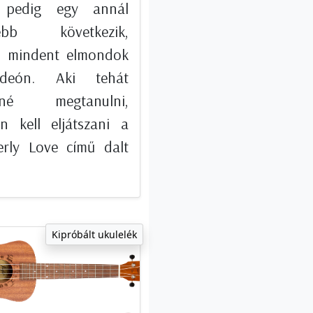
 pedig egy annál
debb következik,
n mindent elmondok
deón. Aki tehát
etné megtanulni,
n kell eljátszani a
erly Love című dalt
Kipróbált ukulelék