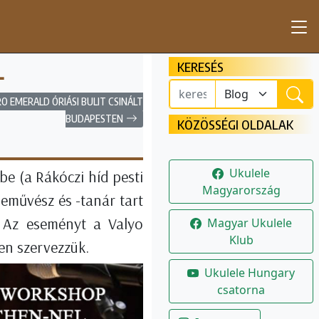
KERESÉS
L
O EMERALD ÓRIÁSI BULIT CSINÁLT
BUDAPESTEN
KÖZÖSSÉGI OLDALAK
Ukulele
be (a Rákóczi híd pesti
Magyarország
leművész és -tanár tart
. Az eseményt a Valyo
Magyar Ukulele
Klub
en szervezzük.
Ukulele Hungary
csatorna