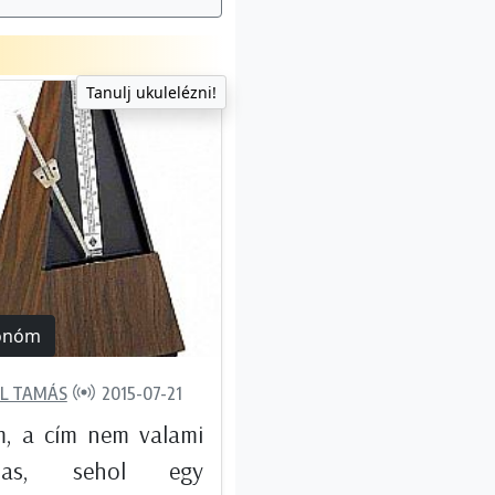
Tanulj ukulelézni!
onóm
L TAMÁS
2015-07-21
, a cím nem valami
lmas, sehol egy