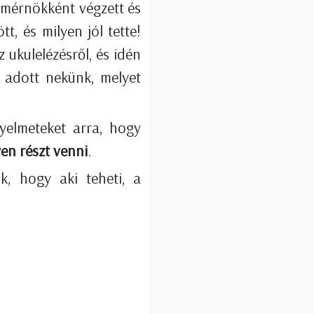
e-mérnökként végzett és
tt, és milyen jól tette!
z ukulelézésről, és idén
s adott nekünk, melyet
yelmeteket arra, hogy
en részt venni
.
k, hogy aki teheti, a