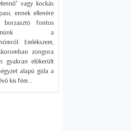
elennő" vagy kockás
pasi, ennek ellenére
 borzasztó fontos
szélnünk a
nómról. Emlékszem,
kkoromban zongora
n gyakran előkerült
négyzet alapú gúla a
évő kis fém...