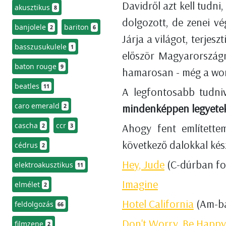
Davidről azt kell tudn
akusztikus
8
dolgozott, de zenei vég
banjolele
bariton
2
6
Járja a világot, terjesz
basszusukulele
1
először Magyarországr
baton rouge
9
hamarosan - még a works
beatles
11
A legfontosabb tudniv
caro emerald
mindenképpen legyetek s
2
cascha
ccr
Ahogy fent említettem
2
3
következő dalokkal kész
cédrus
2
Hey, Jude
(C-dúrban fogj
elektroakusztikus
11
Imagine
elmélet
2
Hotel California
(Am-ban
feldolgozás
66
Don't Worry, Be Happy
filmzene
2