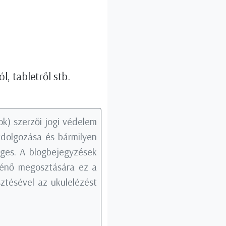
l, tabletről stb.
k) szerzői jogi védelem
tdolgozása és bármilyen
éges. A blogbejegyzések
rténő megosztására ez a
ztésével az ukulelézést