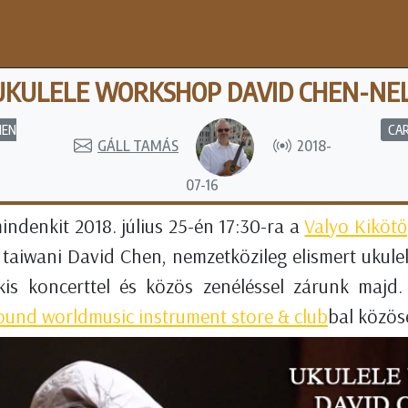
UKULELE WORKSHOP DAVID CHEN-NE
HEN
CAR
GÁLL TAMÁS
2018-
07-16
mindenkit 2018. július 25-én 17:30-ra a
Valyo Kikötő
a taiwani David Chen, nemzetközileg elismert ukule
kis koncerttel és közös zenéléssel zárunk majd
und worldmusic instrument store & club
bal közös