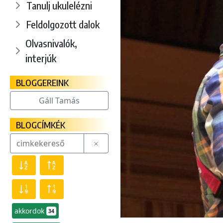
Tanulj ukulelézni
Feldolgozott dalok
Olvasnivalók,
interjúk
BLOGGEREINK
Gáll Tamás
BLOGCÍMKÉK
akkordok
34