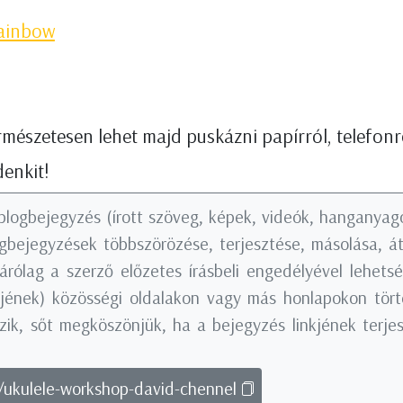
ainbow
ermészetesen lehet majd puskázni papírról, telefonró
denkit!
blogbejegyzés (írott szöveg, képek, videók, hanganyago
logbejegyzések többszörözése, terjesztése, másolása, á
árólag a szerző előzetes írásbeli engedélyével lehets
nkjének) közösségi oldalakon vagy más honlapokon tö
ik, sőt megköszönjük, ha a bejegyzés linkjének terjes
g/ukulele-workshop-david-chennel