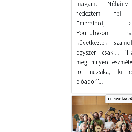
magam. Néhány
fedeztem fel 
Emeraldot, am
YouTube-on ra
következtek számo
egyszer csak...: "
meg milyen eszméle
jó muzsika, ki 
előadó?"...
Olvasnivalók