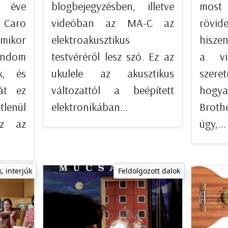
 éve
blogbejegyzésben, illetve
most
Caro
videóban az MA-C az
rövi
ikor
elektroakusztikus
hisze
ndom
testvéréről lesz szó. Ez az
a vi
k, és
ukulele az akusztikus
szer
Hát ez
változattól a beépített
hogya
tlenül
elektronikában...
Broth
ez az
úgy,...
, interjúk
Feldolgozott dalok