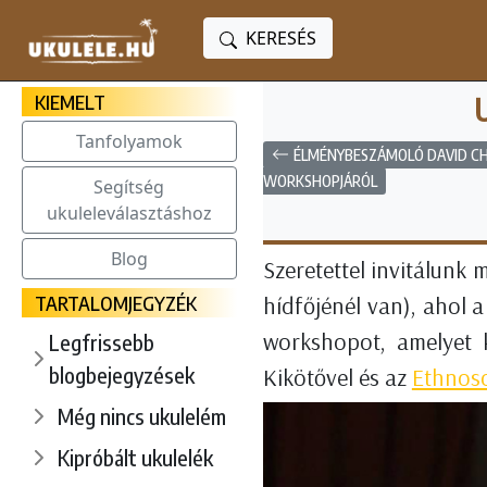
KERESÉS
KIEMELT
Tanfolyamok
ÉLMÉNYBESZÁMOLÓ DAVID C
WORKSHOPJÁRÓL
Segítség
ukuleleválasztáshoz
Blog
Szeretettel invitálunk 
TARTALOMJEGYZÉK
hídfőjénél van), ahol 
workshopot, amelyet 
Legfrissebb
blogbejegyzések
Kikötővel és az
Ethnoso
Még nincs ukulelém
Kipróbált ukulelék