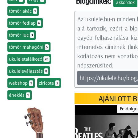
Blogcímkék:
akkordok
tömör akác
1
Az ukulele.hu-n minden 
tömör fedlap
6
alá tartozik, ezért a b
tömör luc
3
egyéb felhasználása kiz
internetes címének (li
tömör mahagóni
5
korlátozás nem vonatkoz
ukuleletalálkozó
20
népszerűsíted:
ukuleleválasztás
8
https://ukulele.hu/blo
webshop
ziricote
1
2
éneklés
1
AJÁNLOTT B
Feldolgo