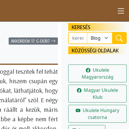
KERESÉS
AKKORDOK 17: G-DÚR7
KÖZÖSSÉGI OLDALAK
Ukulele
ggal teszitek fel tehát
Magyarország
uk, hiszem csupán egy
ókat, láthatjátok, hogy
Magyar Ukulele
Klub
nálatáról" szól. E négy
 ráállt a kezük, máris
Ukulele Hungary
csatorna
 Ebbe a képbe nem fért
 dúr és moll akkordon,