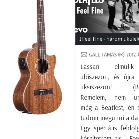
I Feel Fine - három ukulel
GÁLL TAMÁS
2012-
Lassan elmúli
ubiszezon, és újra 
uksiszezon! (Boc
Remélem, nem un
még a Beatlest, én
tudom megunni a dal
Egy speciális feldol
készítettem az I Fee