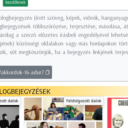
kezdőknek
blogbejegyzés (írott szöveg, képek, videók, hanganyago
logbejegyzések többszörözése, terjesztése, másolása, á
árólag a szerző előzetes írásbeli engedélyével lehets
nkjének) közösségi oldalakon vagy más honlapokon tö
ik, sőt megköszönjük, ha a bejegyzés linkjének terjes
g/akkordok-16-adur7
LOGBEJEGYZÉSEK
zott dalok
Feldolgozott dalok