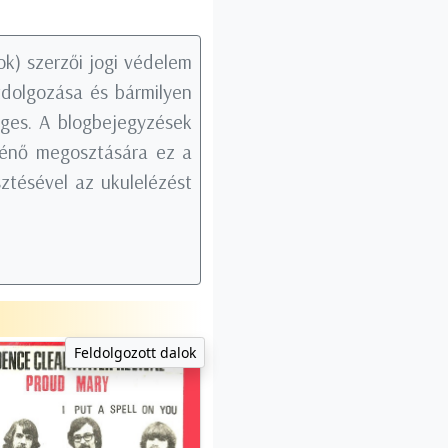
k) szerzői jogi védelem
tdolgozása és bármilyen
éges. A blogbejegyzések
rténő megosztására ez a
ztésével az ukulelézést
Feldolgozott dalok