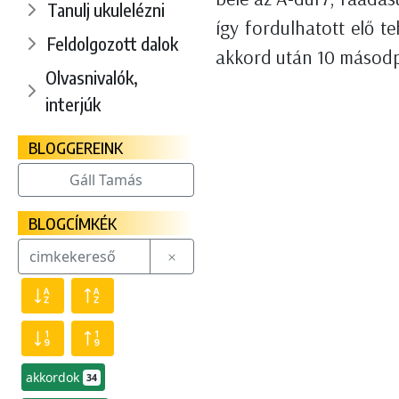
Tanulj ukulelézni
így fordulhatott elő t
Feldolgozott dalok
akkord után 10 másodper
Olvasnivalók,
interjúk
BLOGGEREINK
Gáll Tamás
BLOGCÍMKÉK
akkordok
34