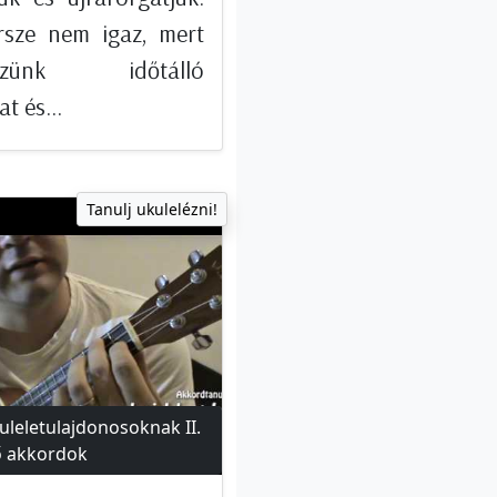
rsze nem igaz, mert
kszünk időtálló
t és...
Tanulj ukulelézni!
kuleletulajdonosoknak II.
ső akkordok