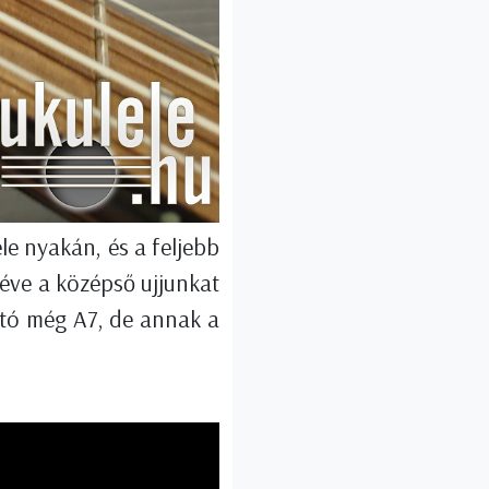
le nyakán, és a feljebb
téve a középső ujjunkat
ható még A7, de annak a