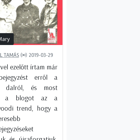
Mary
L TAMÁS
2019-03-29
vel ezelőtt írtam már
ejegyzést erről a
ó dalról, és most
te a blogot az a
woodi trend, hogy a
eresebb
ejegyzéseket
juk és újraforgatjuk.