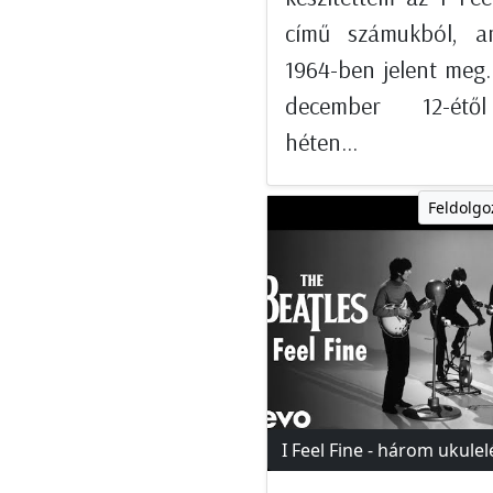
című számukból, am
1964-ben jelent meg.
december 12-ét
héten...
Feldolgo
I Feel Fine - három ukulel