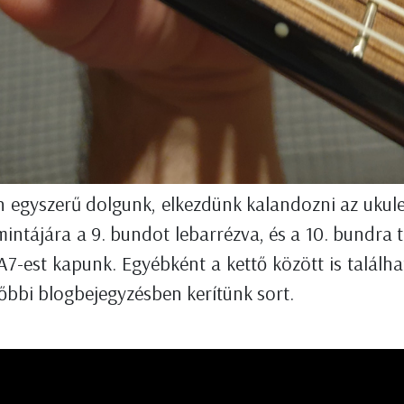
n egyszerű dolgunk, elkezdünk kalandozni az ukule
mintájára a 9. bundot lebarrézva, és a 10. bundra 
 A7-est kapunk. Egyébként a kettő között is talál
bbi blogbejegyzésben kerítünk sort.