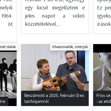
elyik
egy kicsit megelőztem e
Ez pe
 1964.
jeles napot a videó
igye
ől öt
közzétételével,...
írásoka
zott dalok
Olvasnivalók, interjúk
Beszámoló a 2025. februári II-es
Friss u
ére
tanfolyamról
- az el