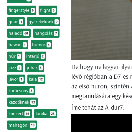
fingerstyle
flight
6
5
gitár
gyerekeknek
1
9
haladó
hangolás
60
7
hawaii
humor
1
4
húr
interjú
1
2
De hogy ne legyen ilye
jazz
juhar
2
5
lévő régióban a D7-es 
jávor
kala
1
12
az első húron, szintén
karácsony
5
megtanulására egy késő
kezdőknek
92
Íme tehát az A-dúr7:
koncert
lanikai
16
23
mahagóni
13