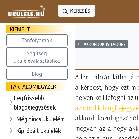
KERESÉS
KIEMELT
Tanfolyamok
AKKORDOK 15: D-DÚR7
Segítség
ukuleleválasztáshoz
Blog
A lenti ábrán láthatját
TARTALOMJEGYZÉK
a kérdést, hogy ezt m
helyen kell lefogni az 
Legfrissebb
blogbejegyzések
az ötödik blogbejegyz
akkord közül igazából
Még nincs ukulelém
megvan az a négy akko
Kipróbált ukulelék
bele az A-dúr7, ráadás