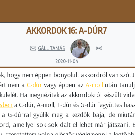
AKKORDOK 16: A-DÚR7
GÁLL TAMÁS
2020-11-04
ok, hogy nem éppen bonyolult akkordról van szó. Jo
iért nem a
C-dúr
vagy éppen az
A-moll
után tanulj
ukulelét. Ha megnézitek az akkordokról készült vide
ésben
a C-dúr, A-moll, F-dúr és G-dúr "együttes hasz
 a G-dúrral gyűlik meg a kezdők baja, de miután
rd, amellyel sok-sok dalt el lehet már játszani.
ul szeretettem volna először végigmenni a legtöbb