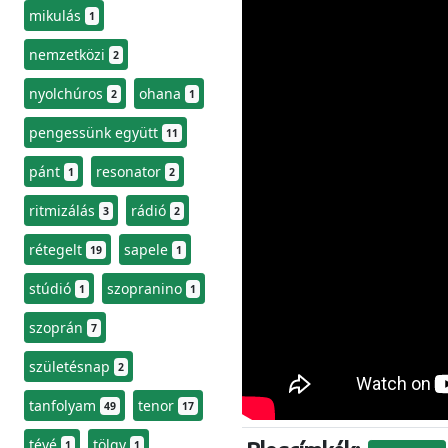
mikulás
1
nemzetközi
2
nyolchúros
ohana
2
1
pengessünk együtt
11
pánt
resonator
1
2
ritmizálás
rádió
3
2
rétegelt
sapele
19
1
stúdió
szopranino
1
1
szoprán
7
születésnap
2
tanfolyam
tenor
49
17
tévé
tölgy
1
1