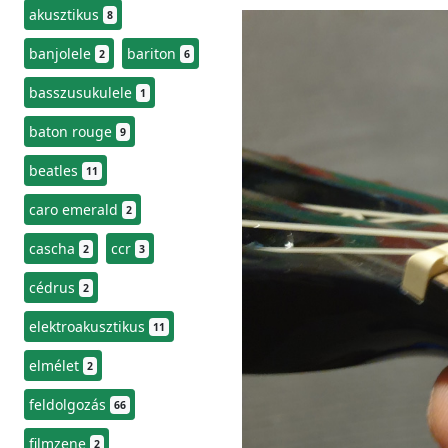
akusztikus
8
banjolele
bariton
2
6
basszusukulele
1
baton rouge
9
beatles
11
caro emerald
2
cascha
ccr
2
3
cédrus
2
elektroakusztikus
11
elmélet
2
feldolgozás
66
filmzene
2