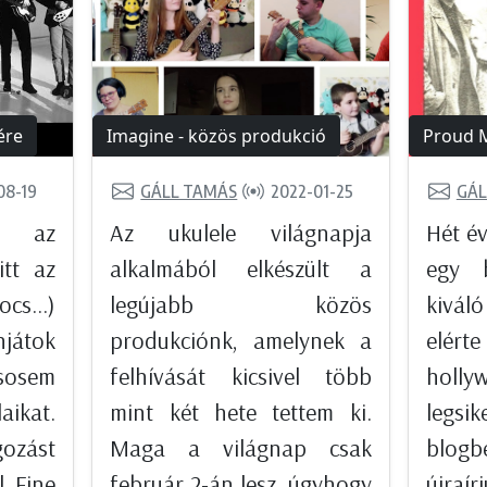
ére
Imagine - közös produkció
Proud 
08-19
GÁLL TAMÁS
2022-01-25
GÁL
k az
Az ukulele világnapja
Hét év
itt az
alkalmából elkészült a
egy b
s...)
legújabb közös
kivál
játok
produkciónk, amelynek a
elér
 sosem
felhívását kicsivel több
holly
aikat.
mint két hete tettem ki.
legsik
gozást
Maga a világnap csak
blogb
l Fine
február 2-án lesz, úgyhogy
újraír