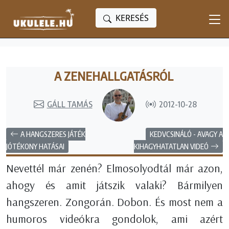
KERESÉS
A ZENEHALLGATÁSRÓL
GÁLL TAMÁS
2012-10-28
A HANGSZERES JÁTÉK
KEDVCSINÁLÓ - AVAGY A
KIHAGYHATATLAN VIDEÓ
JÓTÉKONY HATÁSAI
Nevettél már zenén? Elmosolyodtál már azon,
ahogy és amit játszik valaki? Bármilyen
hangszeren. Zongorán. Dobon. És most nem a
humoros videókra gondolok, ami azért