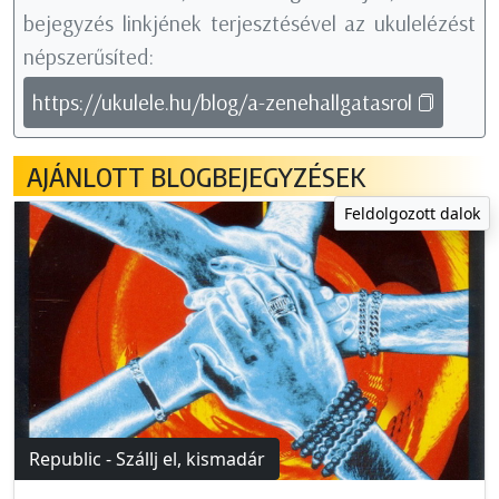
bejegyzés linkjének terjesztésével az ukulelézést
népszerűsíted:
https://ukulele.hu/blog/a-zenehallgatasrol
AJÁNLOTT BLOGBEJEGYZÉSEK
Feldolgozott dalok
Republic - Szállj el, kismadár