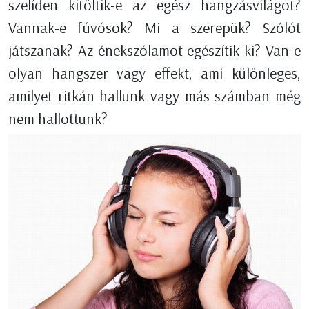
szelíden kitöltik-e az egész hangzásvilágot?
Vannak-e fúvósok? Mi a szerepük? Szólót
játszanak? Az énekszólamot egészítik ki? Van-e
olyan hangszer vagy effekt, ami különleges,
amilyet ritkán hallunk vagy más számban még
nem hallottunk?