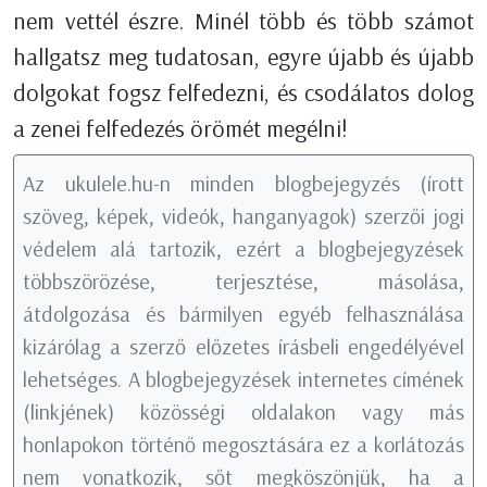
nem vettél észre. Minél több és több számot
hallgatsz meg tudatosan, egyre újabb és újabb
dolgokat fogsz felfedezni, és csodálatos dolog
a zenei felfedezés örömét megélni!
Az ukulele.hu-n minden blogbejegyzés (írott
szöveg, képek, videók, hanganyagok) szerzői jogi
védelem alá tartozik, ezért a blogbejegyzések
többszörözése, terjesztése, másolása,
átdolgozása és bármilyen egyéb felhasználása
kizárólag a szerző előzetes írásbeli engedélyével
lehetséges. A blogbejegyzések internetes címének
(linkjének) közösségi oldalakon vagy más
honlapokon történő megosztására ez a korlátozás
nem vonatkozik, sőt megköszönjük, ha a