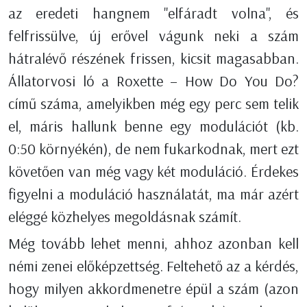
az eredeti hangnem "elfáradt volna", és
felfrissülve, új erővel vágunk neki a szám
hátralévő részének frissen, kicsit magasabban.
Állatorvosi ló a Roxette – How Do You Do?
című száma, amelyikben még egy perc sem telik
el, máris hallunk benne egy modulációt (kb.
0:50 környékén), de nem fukarkodnak, mert ezt
követően van még vagy két moduláció. Érdekes
figyelni a moduláció használatát, ma már azért
eléggé közhelyes megoldásnak számít.
Még tovább lehet menni, ahhoz azonban kell
némi zenei előképzettség. Feltehető az a kérdés,
hogy milyen akkordmenetre épül a szám (azon