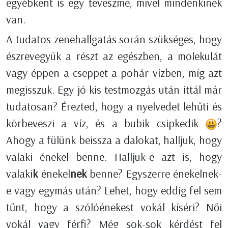
egyébként is egy téveszme, mivel mindenkinek
van.
A tudatos zenehallgatás során szükséges, hogy
észrevegyük a részt az egészben, a molekulát
vagy éppen a cseppet a pohár vízben, míg azt
megisszuk. Egy jó kis testmozgás után ittál már
tudatosan? Érezted, hogy a nyelvedet lehűti és
körbeveszi a víz, és a bubik csipkedik
?
Ahogy a fülünk beissza a dalokat, halljuk, hogy
valaki énekel benne. Halljuk-e azt is, hogy
valaki
k
énekel
nek
benne? Egyszerre énekelnek-
e vagy egymás után? Lehet, hogy eddig fel sem
tűnt, hogy a szólóénekest vokál kíséri? Női
vokál vagy férfi? Még sok-sok kérdést fel