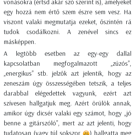
vonásokra (értsd akár szó szerint is), amelyeket
egy hozzá nem értő szem észre sem vesz. Ha
viszont valaki megmutatja ezeket, őszintén rá
tudok csodálkozni. A zenével sincs ez
másképpen.
A legtöbb esetben az egy-egy dallal
kapcsolatban megfogalmazott „zúzós”,
„energikus” stb. jelzők azt jelentik, hogy az
zeneszám úgy összességében tetszik, a teljes
darabbal elégedettek vagyunk, ezért azt
szívesen hallgatjuk meg. Azért örülök annak,
amikor úgy dicsér valaki egy számot, hogy „jó
benne a gitárszóló”, mert az azt jelenti, hogy
tudatosan (vagy túl sokszor
) hallgatta meg