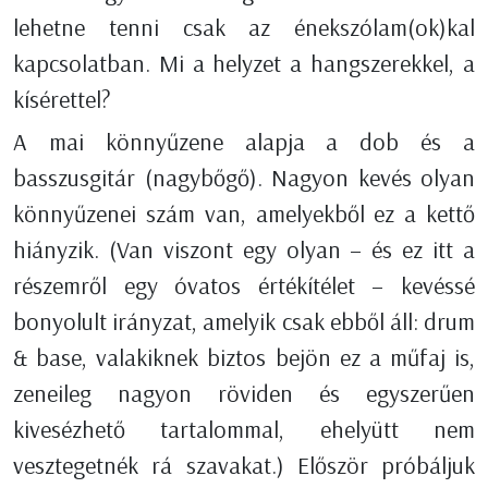
lehetne tenni csak az énekszólam(ok)kal
kapcsolatban. Mi a helyzet a hangszerekkel, a
kísérettel?
A mai könnyűzene alapja a dob és a
basszusgitár (nagybőgő). Nagyon kevés olyan
könnyűzenei szám van, amelyekből ez a kettő
hiányzik. (Van viszont egy olyan – és ez itt a
részemről egy óvatos értékítélet – kevéssé
bonyolult irányzat, amelyik csak ebből áll: drum
& base, valakiknek biztos bejön ez a műfaj is,
zeneileg nagyon röviden és egyszerűen
kivesézhető tartalommal, ehelyütt nem
vesztegetnék rá szavakat.) Először próbáljuk