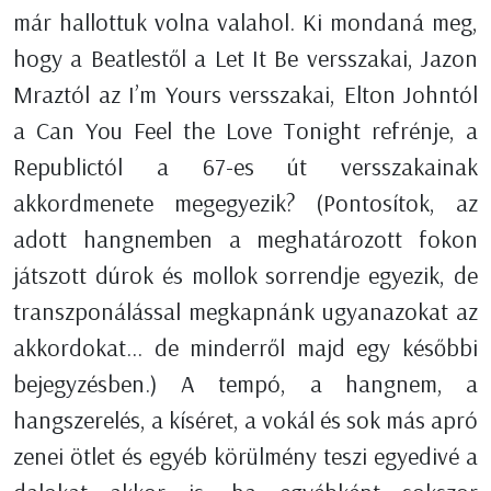
már hallottuk volna valahol. Ki mondaná meg,
hogy a Beatlestől a Let It Be versszakai, Jazon
Mraztól az I’m Yours versszakai, Elton Johntól
a Can You Feel the Love Tonight refrénje, a
Republictól a 67-es út versszakainak
akkordmenete megegyezik? (Pontosítok, az
adott hangnemben a meghatározott fokon
játszott dúrok és mollok sorrendje egyezik, de
transzponálással megkapnánk ugyanazokat az
akkordokat… de minderről majd egy későbbi
bejegyzésben.) A tempó, a hangnem, a
hangszerelés, a kíséret, a vokál és sok más apró
zenei ötlet és egyéb körülmény teszi egyedivé a