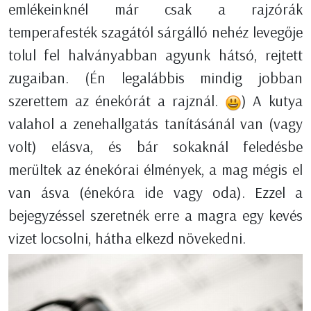
emlékeinknél már csak a rajzórák
temperafesték szagától sárgálló nehéz levegője
tolul fel halványabban agyunk hátsó, rejtett
zugaiban. (Én legalábbis mindig jobban
szerettem az énekórát a rajznál.
) A kutya
valahol a zenehallgatás tanításánál van (vagy
volt) elásva, és bár sokaknál feledésbe
merültek az énekórai élmények, a mag mégis el
van ásva (énekóra ide vagy oda). Ezzel a
bejegyzéssel szeretnék erre a magra egy kevés
vizet locsolni, hátha elkezd növekedni.