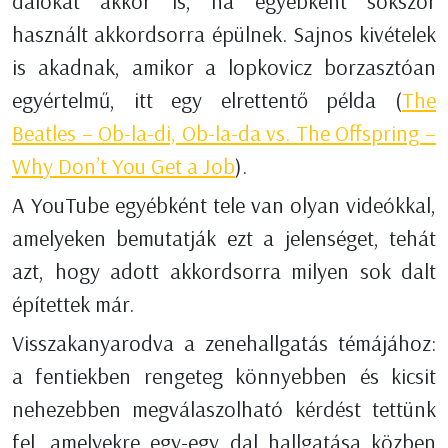
dalokat akkor is, ha egyébként sokszor
használt akkordsorra épülnek. Sajnos kivételek
is akadnak, amikor a lopkovicz borzasztóan
egyértelmű, itt egy elrettentő példa (
The
Beatles – Ob-la-di, Ob-la-da vs. The Offspring –
Why Don’t You Get a Job
).
A YouTube egyébként tele van olyan videókkal,
amelyeken bemutatják ezt a jelenséget, tehát
azt, hogy adott akkordsorra milyen sok dalt
építettek már.
Visszakanyarodva a zenehallgatás témájához:
a fentiekben rengeteg könnyebben és kicsit
nehezebben megválaszolható kérdést tettünk
fel, amelyekre egy-egy dal hallgatása közben