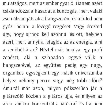
mulatságos, mert az ember gyarló. Hanem azért
csiklandozza a hasadat a kuncogás, mert valaki
zseniálisan játszik a hangszerén, és a füled nem
győzi beinni a levegő rezgését. Vagy érezted
úgy, hogy sírnod kell azonnal és ott, helyben
azért, mert annyira letaglóz az az energia, ami
a zenéből árad? Néztél már ámulva egy profi
zenészt, aki a színpadon eggyé válik a
hangszerével, az együttes pedig egy nagy,
organikus egységként egy másik univerzumba
helyez néhány percre vagy még több időre?
Ámultál már azon, milyen pókszerűen jár a
gitárszóló közben a gitáros ujja, és milyen az
arca, amikor koncentrál a játékra? És ha nem