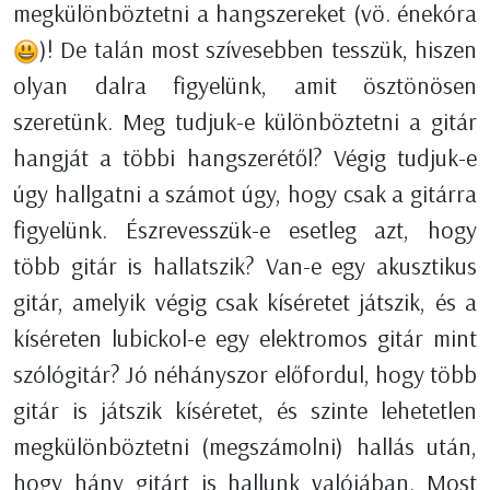
megkülönböztetni a hangszereket (vö. énekóra
)! De talán most szívesebben tesszük, hiszen
olyan dalra figyelünk, amit ösztönösen
szeretünk. Meg tudjuk-e különböztetni a gitár
hangját a többi hangszerétől? Végig tudjuk-e
úgy hallgatni a számot úgy, hogy csak a gitárra
figyelünk. Észrevesszük-e esetleg azt, hogy
több gitár is hallatszik? Van-e egy akusztikus
gitár, amelyik végig csak kíséretet játszik, és a
kíséreten lubickol-e egy elektromos gitár mint
szólógitár? Jó néhányszor előfordul, hogy több
gitár is játszik kíséretet, és szinte lehetetlen
megkülönböztetni (megszámolni) hallás után,
hogy hány gitárt is hallunk valójában. Most