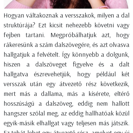
Hogyan váltakoznak a versszakok, milyen a dal
struktúrája? Ezt kicsit nehezebb követni vagy
fejben tartani. Megpróbálhatjuk azt, hogy
rákeresünk a szám dalszövegére, és azt olvasva
hallgatjuk a felvételt. Így könnyebb a dolgunk,
hiszen a dalszöveget figyelve és a dalt
hallgatva észrevehetjük, hogy például két
versszak után egy átvezető rész következik,
mert más a dallama, más a kísérete, eltérő
hosszúságú a dalszöveg, eddig nem hallott
hangszer szólal meg, az eddig hallhatóak közül
egyik-másik elhallgat vagy teljesen más játszik.
Ez tehát lehet egy átvezető rész, amelyet egy új