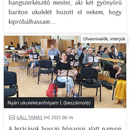
hangszerkészítő mester, aki két gyönyörű
bariton ukulelét hozott el nekem, hogy
kipróbálhassam....
Olvasnivalók, interjúk
Nyári ukuleletanfolyam I. (beszámoló)
GÁLL TAMÁS
2021-06-14
A lezárások hosszú hónapjai alatt nagyon