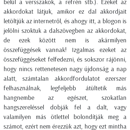
belül a versszakok, a refrén stb.). Ezeket az
akkordokat látjuk, amikor ez dal akkordjait
letöltjük az internetről, és ahogy itt, a blogon is
jelölni szoktuk a dalszövegben az akkordokat,
de ezek között nem is akármilyen
összefüggések vannak! Izgalmas ezeket az
összefüggéseket felfedezni, és sokszor rájönni,
hogy nincs rettenetesen nagy újdonság a nap
alatt, számtalan akkordfordulatot ezerszer
felhasználnak, legfeljebb átültetik más
hangnembe az egészet, szokatlan
hangszereléssel dobják fel a dalt, vagy
valamilyen más ötlettel bolondítják meg a
számot, ezért nem érezzük azt, hogy ezt mintha