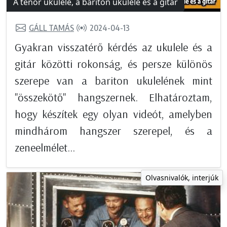
A tenor ukulele, a bariton ukulele és a gitár
GÁLL TAMÁS
2024-04-13
Gyakran visszatérő kérdés az ukulele és a
gitár közötti rokonság, és persze különös
szerepe van a bariton ukulelének mint
"összekötő" hangszernek. Elhatároztam,
hogy készítek egy olyan videót, amelyben
mindhárom hangszer szerepel, és a
zeneelmélet...
Olvasnivalók, interjúk