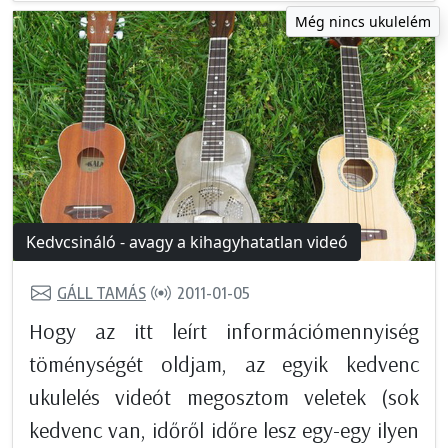
Még nincs ukulelém
Kedvcsináló - avagy a kihagyhatatlan videó
GÁLL TAMÁS
2011-01-05
Hogy az itt leírt információmennyiség
töménységét oldjam, az egyik kedvenc
ukulelés videót megosztom veletek (sok
kedvenc van, időről időre lesz egy-egy ilyen