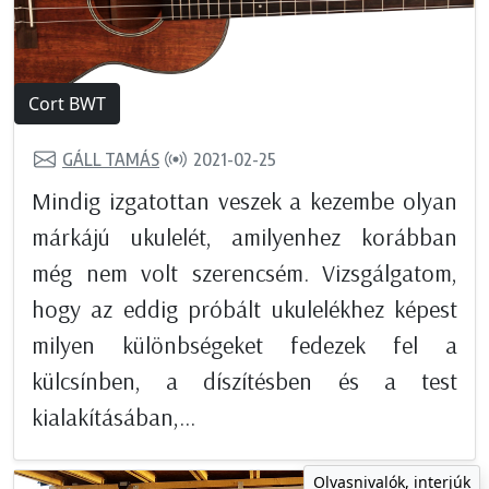
Cort BWT
GÁLL TAMÁS
2021-02-25
Mindig izgatottan veszek a kezembe olyan
márkájú ukulelét, amilyenhez korábban
még nem volt szerencsém. Vizsgálgatom,
hogy az eddig próbált ukulelékhez képest
milyen különbségeket fedezek fel a
külcsínben, a díszítésben és a test
kialakításában,...
Olvasnivalók, interjúk