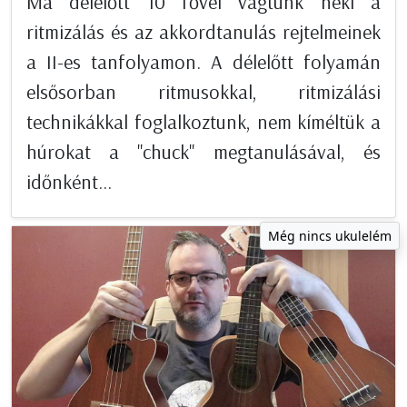
Ma délelőtt 10 fővel vágtunk neki a
ritmizálás és az akkordtanulás rejtelmeinek
a II-es tanfolyamon. A délelőtt folyamán
elsősorban ritmusokkal, ritmizálási
technikákkal foglalkoztunk, nem kíméltük a
húrokat a "chuck" megtanulásával, és
időnként...
Még nincs ukulelém