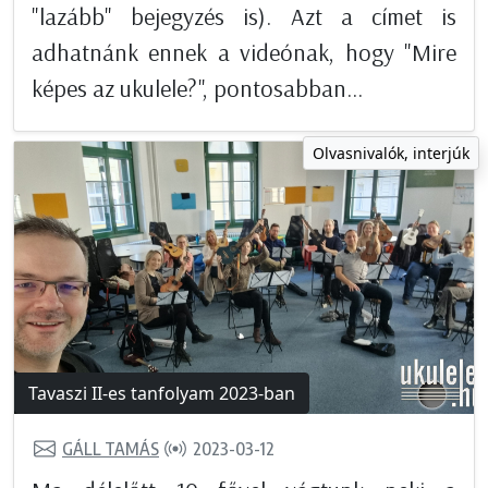
"lazább" bejegyzés is). Azt a címet is
adhatnánk ennek a videónak, hogy "Mire
képes az ukulele?", pontosabban...
Olvasnivalók, interjúk
Tavaszi II-es tanfolyam 2023-ban
GÁLL TAMÁS
2023-03-12