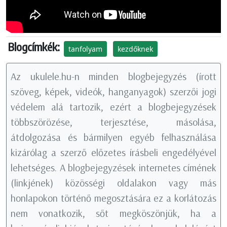
Blogcímkék:
tanfolyam
kezdőknek
Az ukulele.hu-n minden blogbejegyzés (írott
szöveg, képek, videók, hanganyagok) szerzői jogi
védelem alá tartozik, ezért a blogbejegyzések
többszörözése, terjesztése, másolása,
átdolgozása és bármilyen egyéb felhasználása
kizárólag a szerző előzetes írásbeli engedélyével
lehetséges. A blogbejegyzések internetes címének
(linkjének) közösségi oldalakon vagy más
honlapokon történő megosztására ez a korlátozás
nem vonatkozik, sőt megköszönjük, ha a