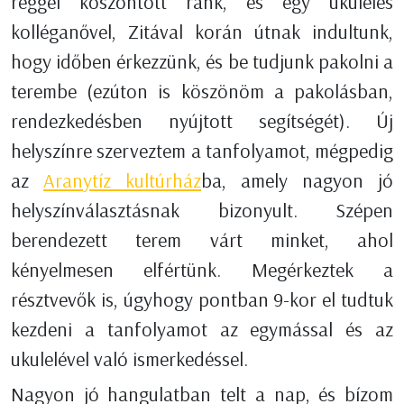
reggel köszöntött ránk, és egy ukulelés
kolléganővel, Zitával korán útnak
indultunk
,
hogy időben érkezzünk, és be tudjunk pakolni a
terembe (ezúton is köszönöm a pakolásban,
rendezkedésben nyújtott segítségét). Új
helyszínre szerveztem a tanfolyamot, mégpedig
az
Aranytíz kultúrház
ba, amely nagyon jó
helyszínválasztásnak bizonyult. Szépen
berendezett terem várt minket, ahol
kényelmesen elfértünk. Megérkeztek a
résztvevők is, úgyhogy pontban 9-kor el tudtuk
kezdeni a tanfolyamot az egymással és az
ukulelével való ismerkedéssel.
Nagyon jó hangulatban telt a nap, és bízom