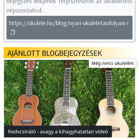
bejegyzés linkjének terjesztésével az ukulelézést
népszerűsíted:
https://ukulele.hu/blog/nyari-ukuleletanfolyam-i
AJÁNLOTT BLOGBEJEGYZÉSEK
Még nincs ukulelém
Kedvcsináló - avagy a kihagyhatatlan videó