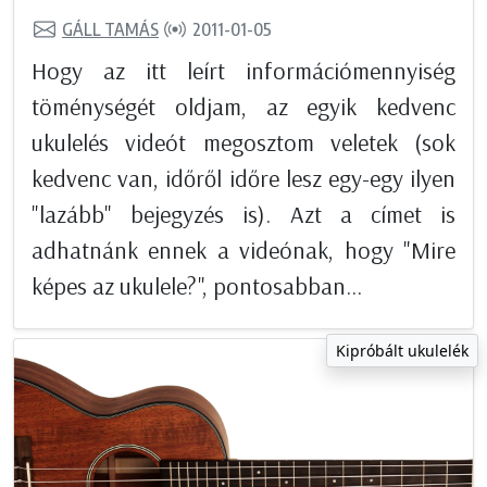
GÁLL TAMÁS
2011-01-05
Hogy az itt leírt információmennyiség
töménységét oldjam, az egyik kedvenc
ukulelés videót megosztom veletek (sok
kedvenc van, időről időre lesz egy-egy ilyen
"lazább" bejegyzés is). Azt a címet is
adhatnánk ennek a videónak, hogy "Mire
képes az ukulele?", pontosabban...
Kipróbált ukulelék