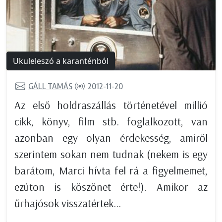
Ukuleleszó a karanténból
GÁLL TAMÁS
2012-11-20
Az első holdraszállás történetével millió
cikk, könyv, film stb. foglalkozott, van
azonban egy olyan érdekesség, amiről
szerintem sokan nem tudnak (nekem is egy
barátom, Marci hívta fel rá a figyelmemet,
ezúton is köszönet érte!). Amikor az
űrhajósok visszatértek...