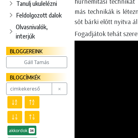
húrnémítási technikát
Tanulj ukulelézni
más technikák is létez
Feldolgozott dalok
sőt bárki előtt nyitva 
Olvasnivalók,
Fogadjátok tehát szeret
interjúk
BLOGGEREINK
Gáll Tamás
BLOGCÍMKÉK
akkordok
34