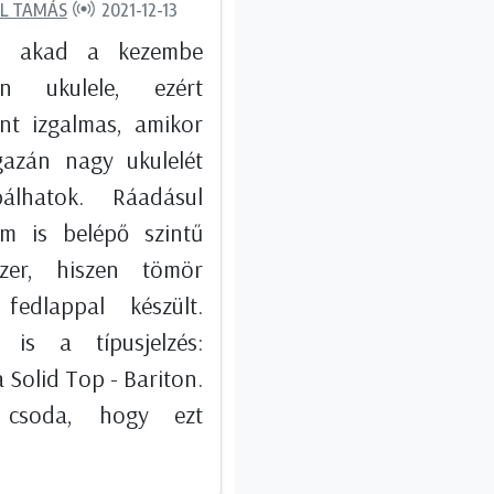
L TAMÁS
2021-12-13
án akad a kezembe
on ukulele, ezért
nt izgalmas, amikor
gazán nagy ukulelét
bálhatok. Ráadásul
m is belépő szintű
zer, hiszen tömör
fedlappal készült.
 is a típusjelzés:
 Solid Top - Bariton.
 csoda, hogy ezt