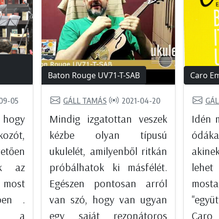
Baton Rouge UV71-T-SAB
Caro Em
09-05
GÁLL TAMÁS
2021-04-20
GÁL
 hogy
Mindig izgatottan veszek
Idén 
ozót,
kézbe olyan típusú
ódáka
etően
ukulelét, amilyenből ritkán
akine
ok az
próbálhatok ki másfélét.
lehet
 most
Egészen pontosan arról
mosta
pen .
van szó, hogy van ugyan
"együ
án a
egy saját rezonátoros
Caro 