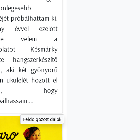
lönlegesebb
éjét próbálhattam ki.
ny évvel ezelőtt
vette velem a
solatot Késmárky
te hangszerkészítő
r, aki két gyönyörű
n ukulelét hozott el
kem, hogy
álhassam....
Feldolgozott dalok