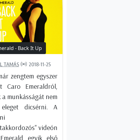
erald - Back It Up
L TAMÁS
2018-11-25
már zengtem egyszer
t Caro Emeraldról,
k a munkásságát nem
 eleget dicsérni. A
ni
ttakkordozós" videón
Emerald egyik első