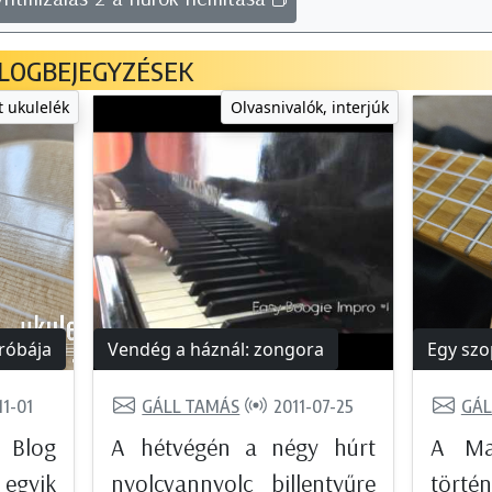
LOGBEJEGYZÉSEK
t ukulelék
Olvasnivalók, interjúk
róbája
Vendég a háznál: zongora
Egy szo
11-01
GÁLL TAMÁS
2011-07-25
GÁL
 Blog
A hétvégén a négy húrt
A Ma
gyik
nyolcvannyolc billentyűre
tört