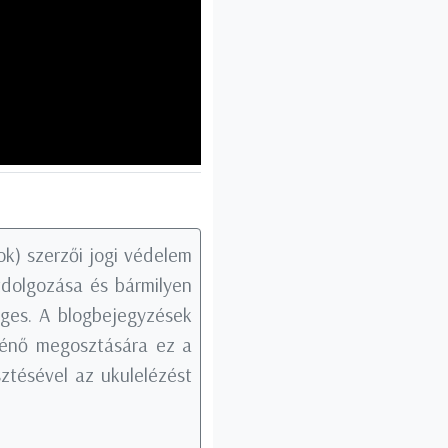
k) szerzői jogi védelem
tdolgozása és bármilyen
éges. A blogbejegyzések
rténő megosztására ez a
ztésével az ukulelézést