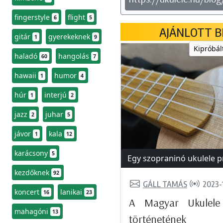
fingerstyle
flight
6
5
AJÁNLOTT B
gitár
gyerekeknek
1
9
Kipróbál
haladó
hangolás
60
7
hawaii
humor
1
4
húr
interjú
1
2
jazz
juhar
2
5
jávor
kala
1
12
karácsony
5
Egy szopraninó ukulele p
kezdőknek
92
GÁLL TAMÁS
2023-
koncert
lanikai
16
23
A Magyar Ukulele
mahagóni
13
történetének e