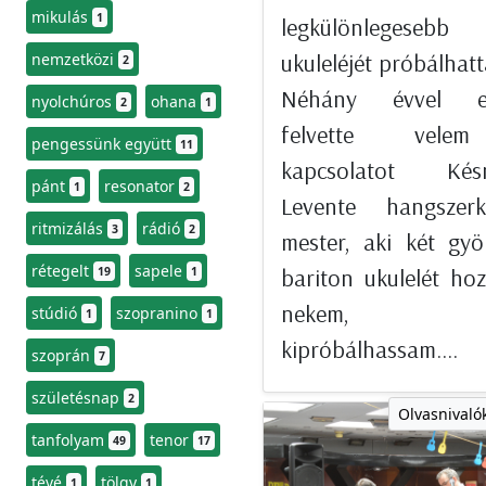
mikulás
1
legkülönlegesebb
ukuleléjét próbálhatt
nemzetközi
2
Néhány évvel ez
nyolchúros
ohana
2
1
felvette vel
pengessünk együtt
11
kapcsolatot Kés
pánt
resonator
1
2
Levente hangszerké
ritmizálás
rádió
3
2
mester, aki két gy
rétegelt
sapele
bariton ukulelét hoz
19
1
nekem, h
stúdió
szopranino
1
1
kipróbálhassam....
szoprán
7
születésnap
2
Olvasnivalók
tanfolyam
tenor
49
17
tévé
tölgy
1
1