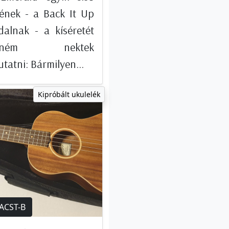
rének - a Back It Up
dalnak - a kíséretét
retném nektek
atni: Bármilyen...
Kipróbált ukulelék
 ACST-B