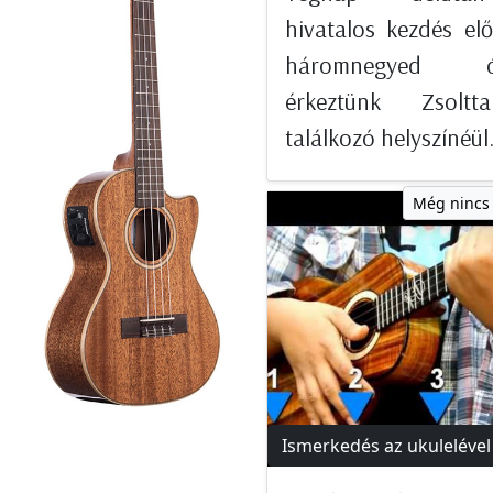
hivatalos kezdés elő
háromnegyed ór
érkeztünk Zsolt
találkozó helyszínéül.
Még nincs
Ismerkedés az ukulelével 