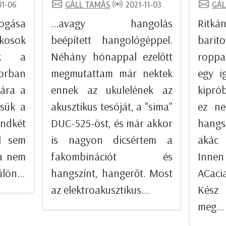
01-06
GÁLL TAMÁS
2021-11-03
GÁL
fogása
...avagy hangolás
Ritk
ékosok
beépített hangológéppel.
barit
ünk a
Néhány hónappal ezelőtt
roppa
orban
megmutattam már nektek
egy i
gára a
ennek az ukulelének az
kipró
ssük a
akusztikus tesóját, a "sima"
ez ne
ndkét
DUC-525-öst, és már akkor
hangs
l sem
is nagyon dicsértem a
akác 
ra nem
fakombinációt és
Innen
lön...
hangszínt, hangerőt. Most
ACacia
az elektroakusztikus...
Kész
meg...