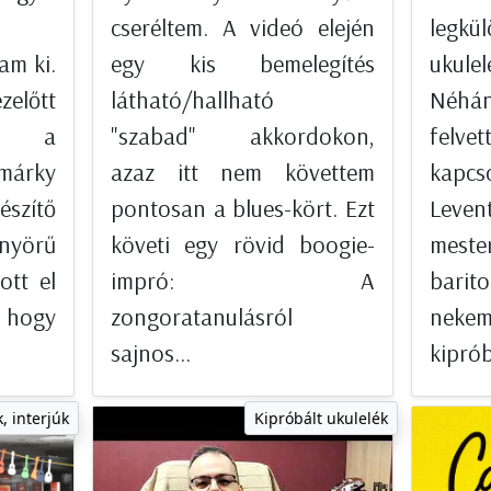
cseréltem. A videó elején
legkü
am ki.
egy kis bemelegítés
ukulel
előtt
látható/hallható
Néhá
em a
"szabad" akkordokon,
fel
márky
azaz itt nem követtem
kapc
szítő
pontosan a blues-kört. Ezt
Leven
önyörű
követi egy rövid boogie-
meste
ott el
impró: A
barito
ogy
zongoratanulásról
ne
sajnos...
kiprób
, interjúk
Kipróbált ukulelék