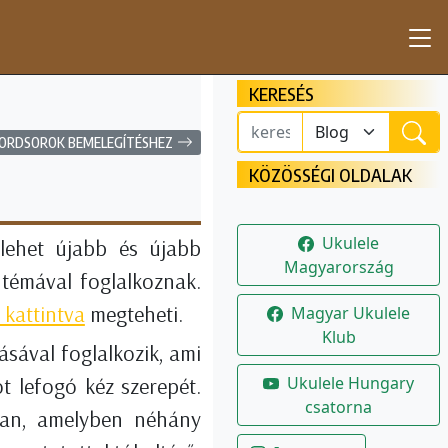
KERESÉS
ORDSOROK BEMELEGÍTÉSHEZ
KÖZÖSSÉGI OLDALAK
Ukulele
 lehet újabb és újabb
Magyarország
 témával foglalkoznak.
 kattintva
megteheti.
Magyar Ukulele
Klub
ásával foglalkozik, ami
Ukulele Hungary
 lefogó kéz szerepét.
csatorna
ban, amelyben néhány