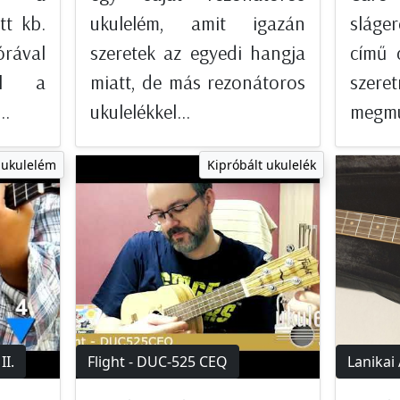
tt kb.
ukulelém, amit igazán
sláge
ával
szeretek az egyedi hangja
című 
tal a
miatt, de más rezonátoros
sze
..
ukulelékkel...
megmut
 ukulelém
Kipróbált ukulelék
II.
Flight - DUC-525 CEQ
Lanikai