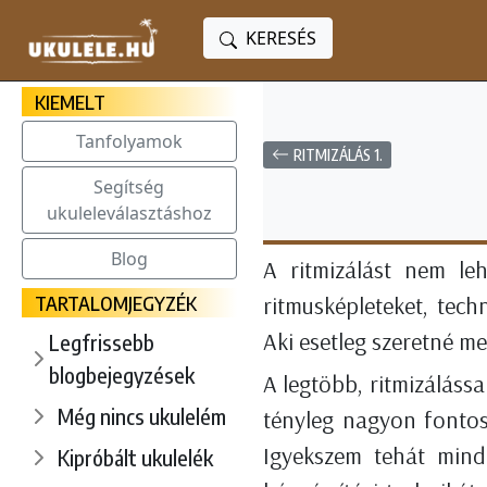
KERESÉS
KIEMELT
Tanfolyamok
RITMIZÁLÁS 1.
Segítség
ukuleleválasztáshoz
Blog
A ritmizálást nem le
TARTALOMJEGYZÉK
ritmusképleteket, tech
Aki esetleg szeretné me
Legfrissebb
blogbejegyzések
A legtöbb, ritmizáláss
Még nincs ukulelém
tényleg nagyon fontos
Igyekszem tehát mind
Kipróbált ukulelék