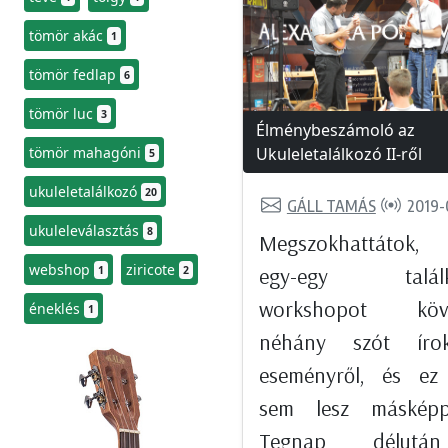
tömör akác
1
tömör fedlap
6
tömör luc
3
Élménybeszámoló az
tömör mahagóni
Ukuleletalálkozó II-ről
5
ukuleletalálkozó
20
GÁLL TAMÁS
2019-
ukuleleválasztás
8
Megszokhattátok,
webshop
ziricote
egy-egy találk
1
2
workshopot köv
éneklés
1
néhány szót ír
eseményről, és ez
sem lesz máskép
Tegnap délut