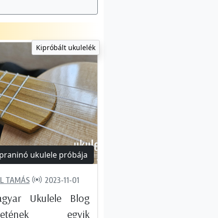
Kipróbált ukulelék
praninó ukulele próbája
L TAMÁS
2023-11-01
gyar Ukulele Blog
énetének egyik