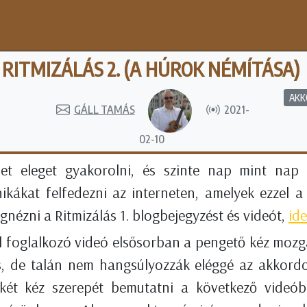
RITMIZÁLÁS 2. (A HÚROK NÉMÍTÁSA)
AKK
GÁLL TAMÁS
2021-
02-10
het eleget gyakorolni, és szinte nap mint nap
nikákat felfedezni az interneten, amelyek ezzel a
gnézni a Ritmizálás 1. blogbejegyzést és videót,
ide
al foglalkozó videó elsősorban a pengető kéz mozg
, de talán nem hangsúlyozzák eléggé az akkordot
két kéz szerepét bemutatni a következő videó