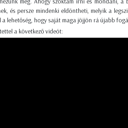
 nézünk meg. Ahogy szoktam írni és mondani, a b
nek, és persze mindenki eldöntheti, melyik a legs
áll a lehetőség, hogy saját maga jöjjön rá újabb fog
ettel a következő videót: