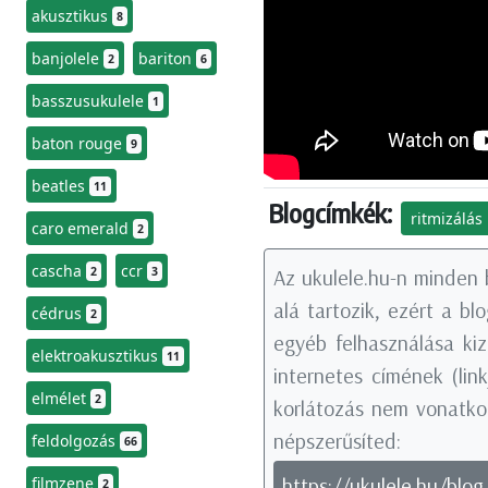
akusztikus
8
banjolele
bariton
2
6
basszusukulele
1
baton rouge
9
beatles
11
Blogcímkék:
ritmizálás
caro emerald
2
cascha
ccr
2
3
Az ukulele.hu-n minden 
alá tartozik, ezért a b
cédrus
2
egyéb felhasználása kiz
elektroakusztikus
11
internetes címének (li
elmélet
2
korlátozás nem vonatkoz
népszerűsíted:
feldolgozás
66
https://ukulele.hu/blog
filmzene
2