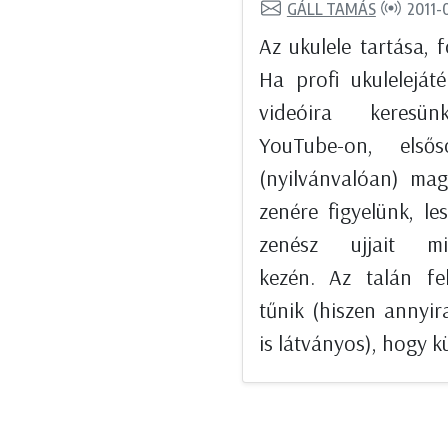
GÁLL TAMÁS
2011-
Az ukulele tartása, 
Ha profi ukuleleját
videóira keres
YouTube-on, elsős
(nyilvánvalóan) ma
zenére figyelünk, le
zenész ujjait mi
kezén. Az talán fe
tűnik (hiszen annyi
is látványos), hogy kü