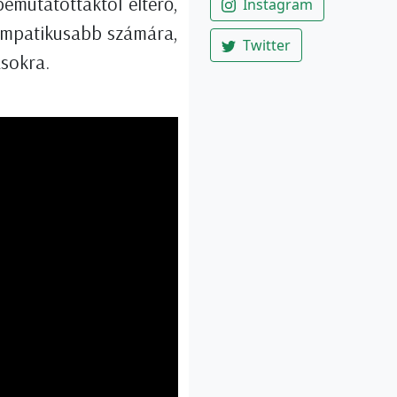
emutatottaktól eltérő,
Instagram
zimpatikusabb számára,
Twitter
ásokra.