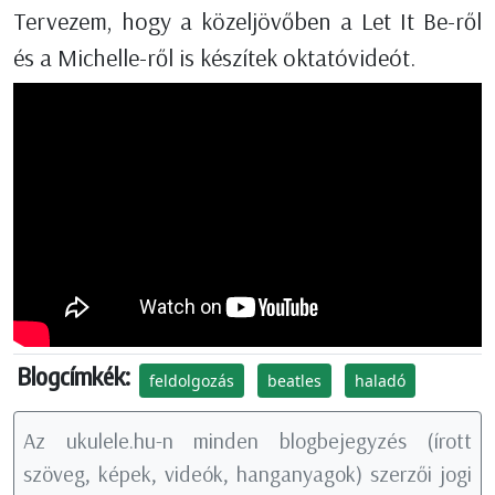
Tervezem, hogy a közeljövőben a Let It Be-ről
és a Michelle-ről is készítek oktatóvideót.
Blogcímkék:
feldolgozás
beatles
haladó
Az ukulele.hu-n minden blogbejegyzés (írott
szöveg, képek, videók, hanganyagok) szerzői jogi