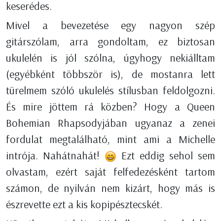
keserédes.
Mivel a bevezetése egy nagyon szép
gitárszólam, arra gondoltam, ez biztosan
ukulelén is jól szólna, úgyhogy nekiálltam
(egyébként többször is), de mostanra lett
türelmem szóló ukulelés stílusban feldolgozni.
És mire jöttem rá közben? Hogy a Queen
Bohemian Rhapsodyjában ugyanaz a zenei
fordulat megtalálható, mint ami a Michelle
intrója. Nahátnahát!
Ezt eddig sehol sem
olvastam, ezért saját felfedezésként tartom
számon, de nyilván nem kizárt, hogy más is
észrevette ezt a kis kopipésztecskét.