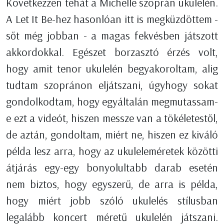
Következzen tehát a Michelle szoprán ukulelén.
A Let It Be-hez hasonlóan itt is megküzdöttem -
sőt még jobban - a magas fekvésben játszott
akkordokkal. Egészet borzasztó érzés volt,
hogy amit tenor ukulelén begyakoroltam, alig
tudtam szopránon eljátszani, úgyhogy sokat
gondolkodtam, hogy egyáltalán megmutassam-
e ezt a videót, hiszen messze van a tökéletestől,
de aztán, gondoltam, miért ne, hiszen ez kiváló
példa lesz arra, hogy az ukuleleméretek közötti
átjárás egy-egy bonyolultabb darab esetén
nem biztos, hogy egyszerű, de arra is példa,
hogy miért jobb szóló ukulelés stílusban
legalább koncert méretű ukulelén játszani.