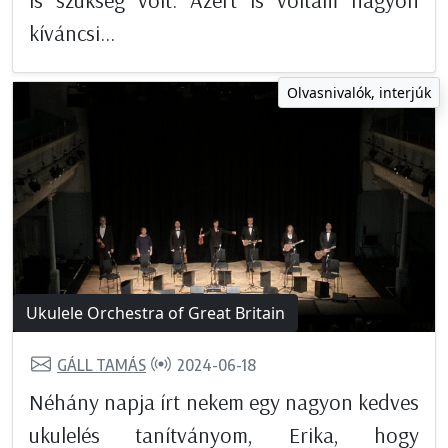
is szükség volt. Azért is voltam nagyon
kíváncsi...
Olvasnivalók, interjúk
Ukulele Orchestra of Great Britain
GÁLL TAMÁS
2024-06-18
Néhány napja írt nekem egy nagyon kedves
ukulelés tanítványom, Erika, hogy