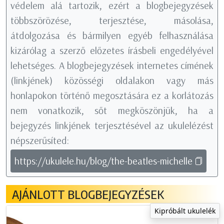
védelem alá tartozik, ezért a blogbejegyzések
többszörözése, terjesztése, másolása,
átdolgozása és bármilyen egyéb felhasználása
kizárólag a szerző előzetes írásbeli engedélyével
lehetséges. A blogbejegyzések internetes címének
(linkjének) közösségi oldalakon vagy más
honlapokon történő megosztására ez a korlátozás
nem vonatkozik, sőt megköszönjük, ha a
bejegyzés linkjének terjesztésével az ukulelézést
népszerűsíted:
https://ukulele.hu/blog/the-beatles-michelle
AJÁNLOTT BLOGBEJEGYZÉSEK
Kipróbált ukulelék