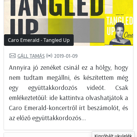
Caro Emerald - Tangled Up
GÁLL TAMÁS
2019-01-09
Annyira jó zenéket csinál ez a hölgy, hogy
nem tudtam megállni, és készítettem még
egy együttakkordozós videót. Csak
emlékeztetőül: ide kattintva olvashatjátok a
Caro Emerald-koncertről írt beszámolót, és
az előző együttakkordozós...
Kipróbált ukulelék