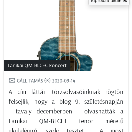
Kipróbált ukulelék
Lanikai QM-BLCEC koncert
GÁLL TAMÁS
2020-09-14
A cím láttán törzsolvasóinknak rögtön
felsejlik, hogy a blog 9. születésnapján
- tavaly decemberben - olvashatták a
Lanikai QM-BLCET tenor méretű
ukulelémről szóló tesztet . A most