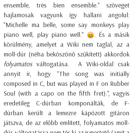
ensemble, très bien ensemble." szöveget
hajlamosak vagyunk így hallani angolul:
"Michelle ma belle, some say monkeys play
piano well, play piano well."
. És a másik
körülmény, amelyet a Wiki nem taglal, az a
moll-dúr (néha beköszönő szűkített) akkordok
folyamatos
váltogatása. A Wiki-oldal csak
annyit ír, hogy "The song was initially
composed in C, but was played in F on Rubber
Soul (with a capo on the fifth fret).", vagyis
eredetileg C-dúrban komponálták, de F-
dúrban került a lemezre kápózott gitáron
játszva, de az előbb említett, folyamatos moll-
dúr-váltogatásra nem tér ki az ismertető (amit a