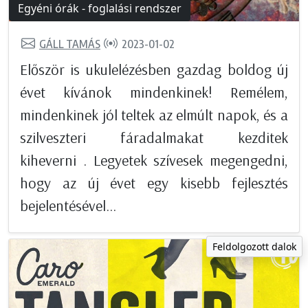
Egyéni órák - foglalási rendszer
GÁLL TAMÁS
2023-01-02
Először is ukulelézésben gazdag boldog új
évet kívánok mindenkinek! Remélem,
mindenkinek jól teltek az elmúlt napok, és a
szilveszteri fáradalmakat kezditek
kiheverni . Legyetek szívesek megengedni,
hogy az új évet egy kisebb fejlesztés
bejelentésével...
Feldolgozott dalok