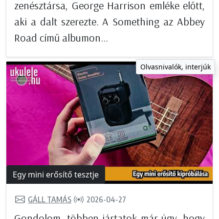
zenésztársa, George Harrison emléke előtt,
aki a dalt szerezte. A Something az Abbey
Road című albumon...
Olvasnivalók, interjúk
Egy mini erősítő tesztje
GÁLL TAMÁS
2026-04-27
Gondolom, többen jártatok már úgy, hogy