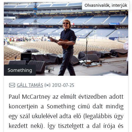
Olvasnivalók, interjúk
Something
GÁLL TAMÁS
2012-07-25
Paul McCartney az elmúlt évtizedben adott
koncertjein a Something című dalt mindig
egy szál ukulelével adta elő (legalábbis úgy
kezdett neki). Így tisztelgett a dal írója és