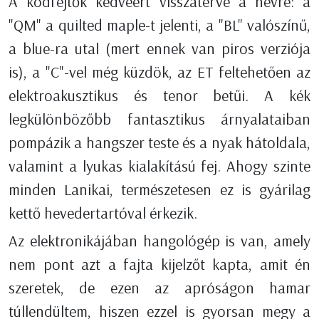
A kódfejtők kedvéért visszatérve a névre: a
"QM" a quilted maple-t jelenti, a "BL" valószínű,
a blue-ra utal (mert ennek van piros verziója
is), a "C"-vel még küzdök, az ET feltehetően az
elektroakusztikus és tenor betűi. A kék
legkülönbözőbb fantasztikus árnyalataiban
pompázik a hangszer teste és a nyak hátoldala,
valamint a lyukas kialakítású fej. Ahogy szinte
minden Lanikai, természetesen ez is gyárilag
kettő hevedertartóval érkezik.
Az elektronikájában hangológép is van, amely
nem pont azt a fajta kijelzőt kapta, amit én
szeretek, de ezen az apróságon hamar
túllendültem, hiszen ezzel is gyorsan megy a