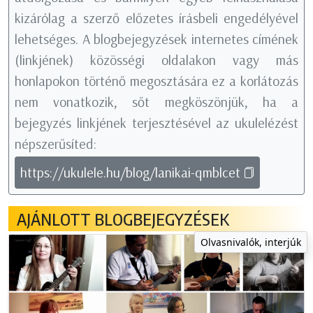
kizárólag a szerző előzetes írásbeli engedélyével
lehetséges. A blogbejegyzések internetes címének
(linkjének) közösségi oldalakon vagy más
honlapokon történő megosztására ez a korlátozás
nem vonatkozik, sőt megköszönjük, ha a
bejegyzés linkjének terjesztésével az ukulelézést
népszerűsíted:
https://ukulele.hu/blog/lanikai-qmblcet
AJÁNLOTT BLOGBEJEGYZÉSEK
Olvasnivalók, interjúk