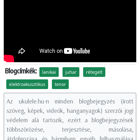
Blogcímkék:
lanikai
juhar
rétegelt
elektroakusztikus
tenor
Az ukulele.hu-n minden blogbejegyzés (írott
szöveg, képek, videók, hanganyagok) szerzői jogi
védelem alá tartozik, ezért a blogbejegyzések
többszörözése, terjesztése, másolása,
átdolgozása és bármilyen egyéb felhasználása