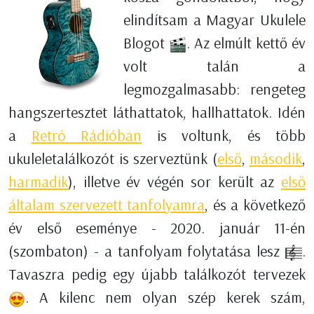
elindítsam a Magyar Ukulele
Blogot
. Az elmúlt kettő év
volt talán a
legmozgalmasabb: rengeteg
hangszertesztet láthattatok, hallhattatok. Idén
a
Retró Rádióban
is voltunk, és több
ukuleletalálkozót is szerveztünk (
első
,
második
,
harmadik
), illetve év végén sor került az
első
általam szervezett tanfolyamra
, és a következő
év első eseménye - 2020. január 11-én
(szombaton) - a tanfolyam folytatása lesz
.
Tavaszra pedig egy újabb találkozót tervezek
. A kilenc nem olyan szép kerek szám,