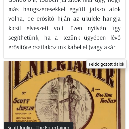
más hangszeresekkel együtt játszottatok
volna, de erősítő híján az ukulele hangja
kicsit elveszett volt. Ezen nyilván úgy
segíthetünk, ha a kezünk ügyében lévő
erősítőre csatlakozunk kábellel (vagy akár...
Feldolgozott dalok
Scott Joplin - The Entertainer