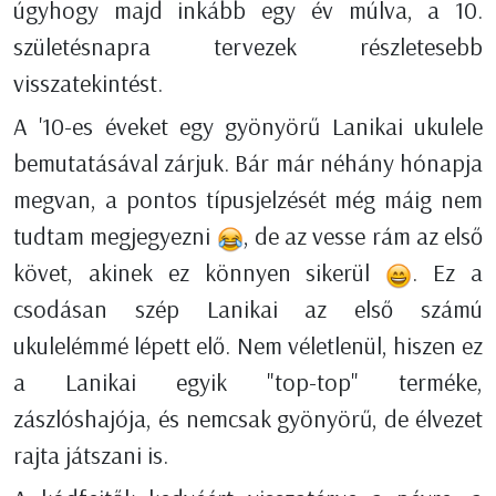
úgyhogy majd inkább egy év múlva, a 10.
születésnapra tervezek részletesebb
visszatekintést.
A '10-es éveket egy gyönyörű Lanikai ukulele
bemutatásával zárjuk. Bár már néhány hónapja
megvan, a pontos típusjelzését még máig nem
tudtam megjegyezni
, de az vesse rám az első
követ, akinek ez könnyen sikerül
. Ez a
csodásan szép Lanikai az első számú
ukulelémmé lépett elő. Nem véletlenül, hiszen ez
a Lanikai egyik "top-top" terméke,
zászlóshajója, és nemcsak gyönyörű, de élvezet
rajta játszani is.