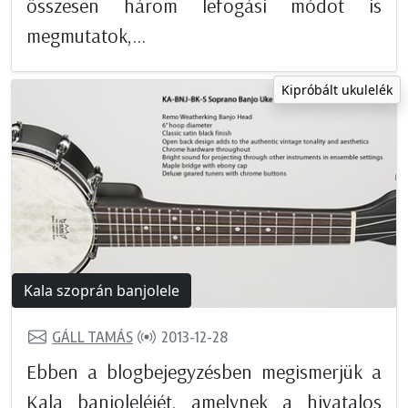
összesen három lefogási módot is
megmutatok,...
Kipróbált ukulelék
Kala szoprán banjolele
GÁLL TAMÁS
2013-12-28
Ebben a blogbejegyzésben megismerjük a
Kala banjoleléjét, amelynek a hivatalos