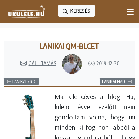
KERESÉS
LANIKAI QM-BLCET
GÁLL TAMÁS
2019-12-30
LANIKAI ZR-C
LANIKAI FM-C
Ma kilencéves a blog! Hú,
kilenc évvel ezelőtt nem
gondoltam volna, hogy mi
minden ki fog nőni abból a
kósza gondolatból, hogy