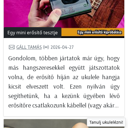
Egy mini erősítő tesztje
GÁLL TAMÁS
2026-04-27
Gondolom, többen jártatok már úgy, hogy
más hangszeresekkel együtt játszottatok
volna, de erősítő híján az ukulele hangja
kicsit elveszett volt. Ezen nyilván úgy
segíthetünk, ha a kezünk ügyében lévő
erősítőre csatlakozunk kábellel (vagy akár...
Tanulj ukulelézni!