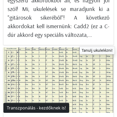
egyszerű akkordokból áll, és nagyon jól
szól! Mi, ukulelések se maradjunk ki a
"gitárosok sikeréből"! A következő
akkordokat kell ismernünk: Cadd2 (ez a C-
dúr akkord egy speciális változata,...
Tanulj ukulelézni!
Transzponálás - kezdőknek is!