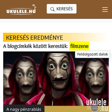
KERESÉS
KERESÉS EREDMÉNYE
A blogcímkék között kerestük:
filmzene
Feldolgozott dalok
A nagy pénzrablás