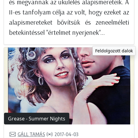
és megvannak az ukulelés alapismereteik. A
II-es tanfolyam célja az volt, hogy ezeket az
alapismereteket bővítsük és zeneelméleti
betekintéssel "értelmet nyerjenek"...
Feldolgozott dalok
Grease - Summer Nights
GÁLL TAMÁS
2017-04-03