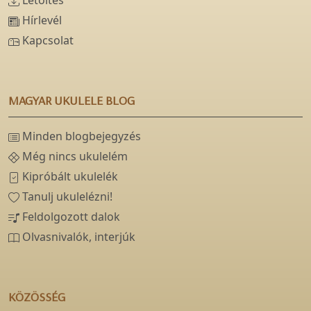
Letöltés
Hírlevél
Kapcsolat
MAGYAR UKULELE BLOG
Minden blogbejegyzés
Még nincs ukulelém
Kipróbált ukulelék
Tanulj ukulelézni!
Feldolgozott dalok
Olvasnivalók, interjúk
KÖZÖSSÉG