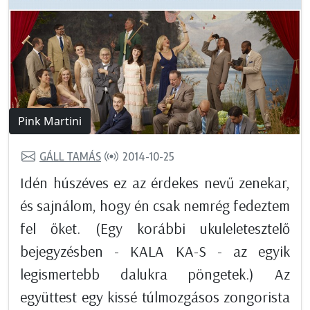
Pink Martini
GÁLL TAMÁS
2014-10-25
Idén húszéves ez az érdekes nevű zenekar,
és sajnálom, hogy én csak nemrég fedeztem
fel őket. (Egy korábbi ukuleletesztelő
bejegyzésben - KALA KA-S - az egyik
legismertebb dalukra pöngetek.) Az
együttest egy kissé túlmozgásos zongorista