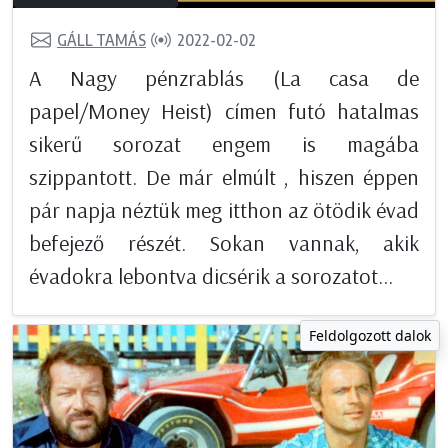
GÁLL TAMÁS
2022-02-02
A Nagy pénzrablás (La casa de
papel/Money Heist) címen futó hatalmas
sikerű sorozat engem is magába
szippantott. De már elmúlt , hiszen éppen
pár napja néztük meg itthon az ötödik évad
befejező részét. Sokan vannak, akik
évadokra lebontva dicsérik a sorozatot...
Feldolgozott dalok