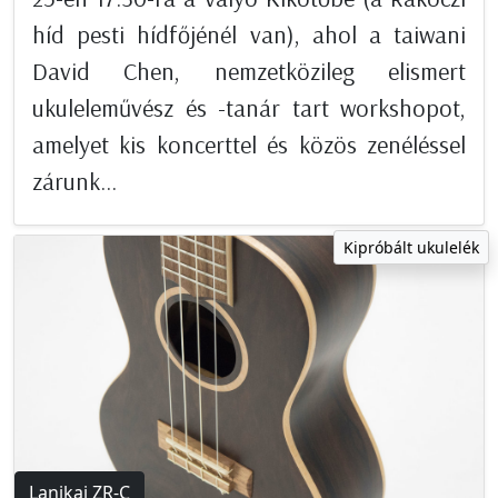
híd pesti hídfőjénél van), ahol a taiwani
David Chen, nemzetközileg elismert
ukuleleművész és -tanár tart workshopot,
amelyet kis koncerttel és közös zenéléssel
zárunk...
Kipróbált ukulelék
Lanikai ZR-C