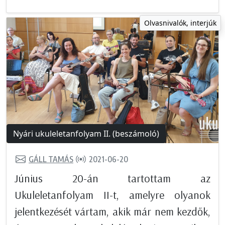
Olvasnivalók, interjúk
Nyári ukuleletanfolyam II. (beszámoló)
GÁLL TAMÁS
2021-06-20
Június 20-án tartottam az
Ukuleletanfolyam II-t, amelyre olyanok
jelentkezését vártam, akik már nem kezdők,