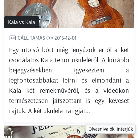
Kala vs Kala
GÁLL TAMÁS
2015-12-01
Egy utolsó bőrt még lenyúzok erről a két
csodálatos Kala tenor ukuleléről. A korábbi
bejegyzésekben igyekeztem a
legfontosabbakat leírni és elmondani a
Kala két remekművéről, és a videókon
természetesen játszottam is egy keveset
rajtuk. A két ukulele hangját...
Olvasnivalók, interjúk