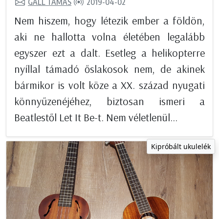
GÁLL TAMÁS
2019-04-02
Nem hiszem, hogy létezik ember a földön,
aki ne hallotta volna életében legalább
egyszer ezt a dalt. Esetleg a helikopterre
nyíllal támadó őslakosok nem, de akinek
bármikor is volt köze a XX. század nyugati
könnyűzenéjéhez, biztosan ismeri a
Beatlestől Let It Be-t. Nem véletlenül...
Kipróbált ukulelék