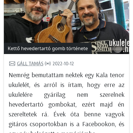
Kettő hevedertartó gomb története
GÁLL TAMÁS
2022-10-12
Nemrég bemutattam nektek egy Kala tenor
ukulelét, és arról is írtam, hogy erre az
ukulelére gyárilag nem szerelnek
hevedertartó gombokat, ezért majd én
szereltetek rá. Évek óta benne vagyok
gitáros csoportokban is a Facebookon, és