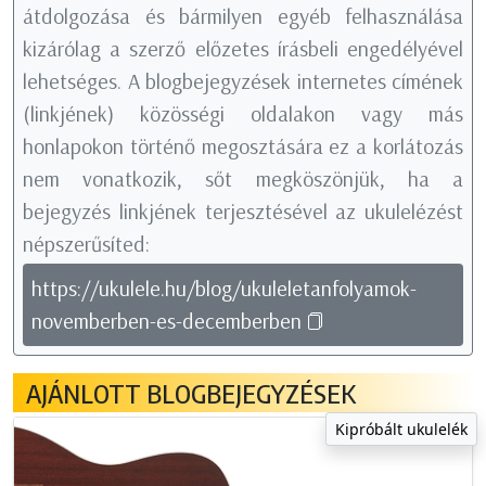
átdolgozása és bármilyen egyéb felhasználása
kizárólag a szerző előzetes írásbeli engedélyével
lehetséges. A blogbejegyzések internetes címének
(linkjének) közösségi oldalakon vagy más
honlapokon történő megosztására ez a korlátozás
nem vonatkozik, sőt megköszönjük, ha a
bejegyzés linkjének terjesztésével az ukulelézést
népszerűsíted:
https://ukulele.hu/blog/ukuleletanfolyamok-
novemberben-es-decemberben
AJÁNLOTT BLOGBEJEGYZÉSEK
Kipróbált ukulelék