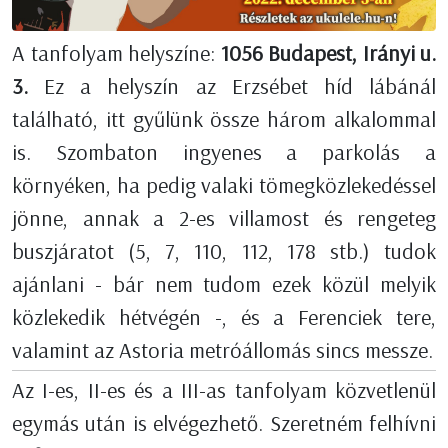
A tanfolyam helyszíne:
1056 Budapest, Irányi u.
3.
Ez a helyszín az Erzsébet híd lábánál
található, itt gyűlünk össze három alkalommal
is. Szombaton ingyenes a parkolás a
környéken, ha pedig valaki tömegközlekedéssel
jönne, annak a 2-es villamost és rengeteg
buszjáratot (5, 7, 110, 112, 178 stb.) tudok
ajánlani - bár nem tudom ezek közül melyik
közlekedik hétvégén -, és a Ferenciek tere,
valamint az Astoria metróállomás sincs messze.
Az I-es, II-es és a III-as tanfolyam közvetlenül
egymás után is elvégezhető. Szeretném felhívni