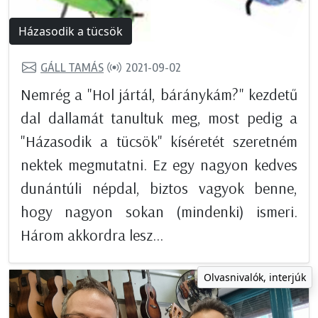
Házasodik a tücsök
GÁLL TAMÁS
2021-09-02
Nemrég a "Hol jártál, báránykám?" kezdetű
dal dallamát tanultuk meg, most pedig a
"Házasodik a tücsök" kíséretét szeretném
nektek megmutatni. Ez egy nagyon kedves
dunántúli népdal, biztos vagyok benne,
hogy nagyon sokan (mindenki) ismeri.
Három akkordra lesz...
Olvasnivalók, interjúk