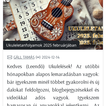
Ukuleletanfolyamok 2025 februárjában
GÁLL TAMÁS
2024-12-14
Kedves (Leendő) Ukulelések! Az utóbbi
hónapokban alapos lemaradásban vagyok:
bár igyekszem minél többet gyakorolni és új
dalokat feldolgozni, blogbejegyzésekkel és
videókkal adós vagyok. Igyekszem
hamarosan új anyagokkal jelentkezni . Az