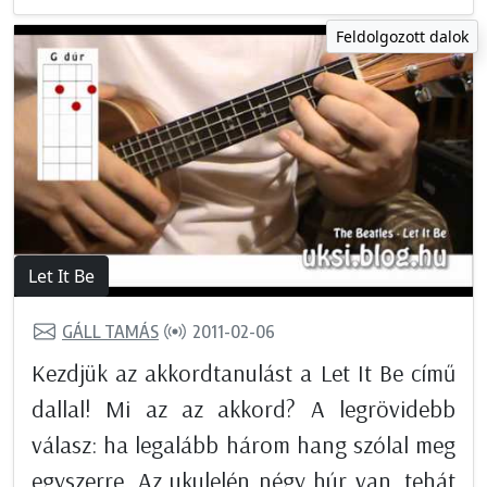
Feldolgozott dalok
Let It Be
GÁLL TAMÁS
2011-02-06
Kezdjük az akkordtanulást a Let It Be című
dallal! Mi az az akkord? A legrövidebb
válasz: ha legalább három hang szólal meg
egyszerre. Az ukulelén négy húr van, tehát