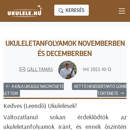
KERESÉS
UKULELETANFOLYAMOK NOVEMBERBEN
ÉS DECEMBERBEN
GÁLL TAMÁS
2022-10-12
A KALA UKULELE NAGYKÖVETE
KETTŐ HEVEDERTARTÓ GOMB
TÖRTÉNETE
LETTEM
Kedves (Leendő) Ukulelések!
Változatlanul sokan érdeklődtök az
ukuleletanfolyamok iránt, és ennek őszintén