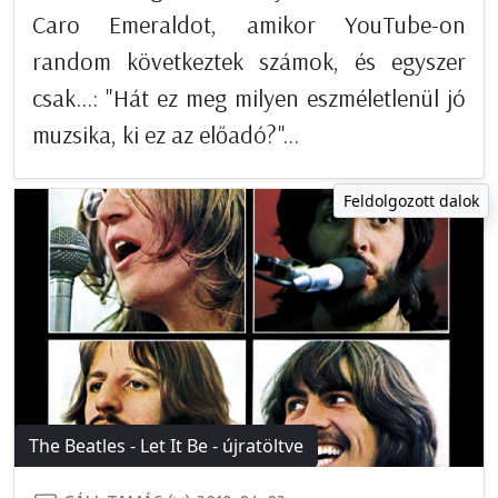
Caro Emeraldot, amikor YouTube-on
random következtek számok, és egyszer
csak...: "Hát ez meg milyen eszméletlenül jó
muzsika, ki ez az előadó?"...
Feldolgozott dalok
The Beatles - Let It Be - újratöltve