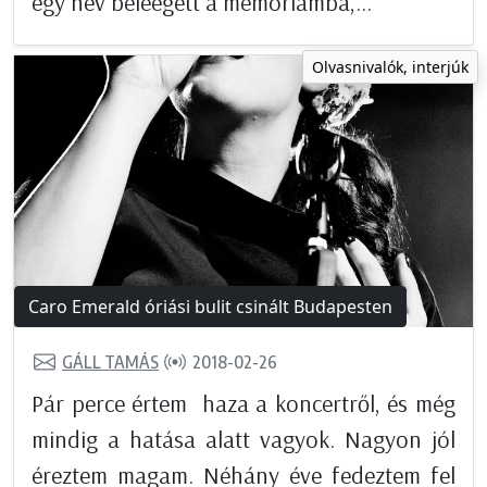
egy név beleégett a memóriámba,...
Olvasnivalók, interjúk
Caro Emerald óriási bulit csinált Budapesten
GÁLL TAMÁS
2018-02-26
Pár perce értem haza a koncertről, és még
mindig a hatása alatt vagyok. Nagyon jól
éreztem magam. Néhány éve fedeztem fel