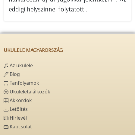
eddigi helyszínnel folytatott...
UKULELE MAGYARORSZÁG
Az ukulele
Blog
Tanfolyamok
Ukuleletalálkozók
Akkordok
Letöltés
Hírlevél
Kapcsolat